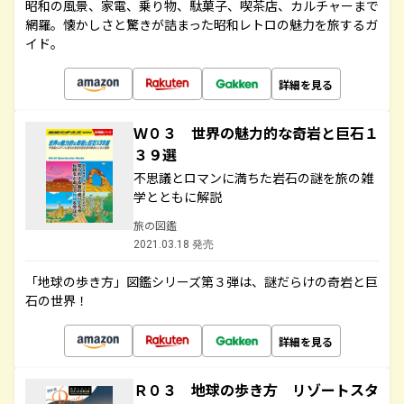
昭和の風景、家電、乗り物、駄菓子、喫茶店、カルチャーまで
網羅。懐かしさと驚きが詰まった昭和レトロの魅力を旅するガ
イド。
詳細を見る
Ｗ０３ 世界の魅力的な奇岩と巨石１
３９選
不思議とロマンに満ちた岩石の謎を旅の雑
学とともに解説
旅の図鑑
2021.03.18 発売
「地球の歩き方」図鑑シリーズ第３弾は、謎だらけの奇岩と巨
石の世界！
詳細を見る
Ｒ０３ 地球の歩き方 リゾートスタ