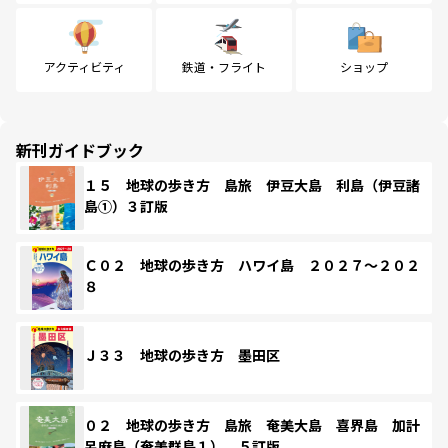
アクティビティ
鉄道・フライト
ショップ
新刊ガイドブック
１５ 地球の歩き方 島旅 伊豆大島 利島（伊豆諸
島①）３訂版
Ｃ０２ 地球の歩き方 ハワイ島 ２０２７～２０２
８
Ｊ３３ 地球の歩き方 墨田区
０２ 地球の歩き方 島旅 奄美大島 喜界島 加計
呂麻島（奄美群島１） ５訂版