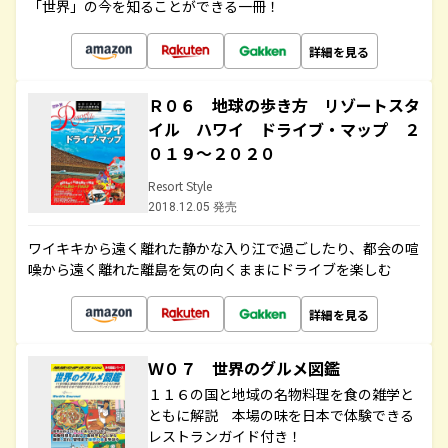
「世界」の今を知ることができる一冊！
詳細を見る
Ｒ０６ 地球の歩き方 リゾートスタ
イル ハワイ ドライブ・マップ ２
０１９～２０２０
Resort Style
2018.12.05 発売
ワイキキから遠く離れた静かな入り江で過ごしたり、都会の喧
噪から遠く離れた離島を気の向くままにドライブを楽しむ
詳細を見る
Ｗ０７ 世界のグルメ図鑑
１１６の国と地域の名物料理を食の雑学と
ともに解説 本場の味を日本で体験できる
レストランガイド付き！