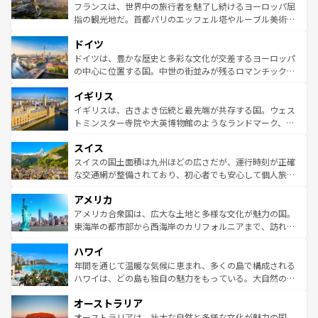
しい。
る。首都マドリードの洗練された雰囲気や、バルセロナの
フランスは、世界中の旅行者を魅了し続けるヨーロッパ屈
アートに溢れた街角から、地方では古代ローマ遺跡や中世
指の観光地だ。首都パリのエッフェル塔やルーブル美術館
の城塞都市、穏やかなビーチリゾートまで多彩な表情を見
といった象徴的なスポットから、田舎町の古風な美しさま
せる。地方によって風土や気候が異なるスペインはその個
ドイツ
で、幅広い魅力が詰まっている。華麗な宮殿、歴史的な大
性で訪れる人を魅了する。 なお、新着のスペイン情報は
コ
聖堂、美しいビーチ、そして豊かな自然が、訪れる者を心
ドイツは、豊かな歴史と多彩な文化が交差するヨーロッパ
ンテンツ一覧
を参照してほしい。
から魅了する。また、フランスは美食の国としても知ら
の中心に位置する国。中世の街並みが残るロマンチック街
れ、フランス料理はユネスコ無形文化遺産にも登録されて
道から、未来を先取りするようなモダンな都市まで多様な
イギリス
いる。シャンパンの発祥地であるランス、プロヴァンスの
顔を持つこの国は、どこを歩いても飽きることがない。ベ
香り高いラベンダー畑など、多彩な楽しみ方が可能だ。さ
ルリンの文化的活気、バイエルン州のアルプスの絶景、そ
イギリスは、古きよき伝統と最先端が共存する国。ウェス
らに、パリ以外の地域にも魅力が溢れており、どの街角に
してライン川沿いのワイン畑といった風景は必見。ビール
トミンスター寺院や大英博物館のようなランドマーク、歴
も豊かな歴史と文化が息づいている。パリ以外の個性あふ
とソーセージを味わいながら地元の人と過ごす楽しい時間
史ある大学都市、美しい丘陵地帯や牧歌的な風景など、エ
れる地方に足を運ぶとそれぞれで全く異なる文化を体験で
スイス
は、お酒好きな人にはぜひ体験してほしい。 なお、新着の
リアごとに異なる魅力がある。また、優雅なアフタヌーン
きるだろう。 なお、新着のフランス情報は
コンテンツ一覧
ドイツ情報は
コンテンツ一覧
を参照してほしい。
ティー、ビール好きにはたまらない英国パブ、サッカー観
スイスの国土面積は九州ほどの広さだが、運行時刻が正確
を参照してほしい。
戦など、本場だからこそできる体験も豊富。イギリスを旅
な交通網が整備されており、初心者でも安心して個人旅行
して楽しみつくそう。 なお、新着のイギリス情報は
コンテ
を楽しめる。日本同様に時刻表どおりの旅が可能だ。中世
アメリカ
ンツ一覧
を参照してほしい。
の建物がそのまま残る町や、スイスならではのユニークな
博物館もあり、アルプス観光だけでなく町歩きも満喫する
アメリカ合衆国は、広大な土地と多様な文化が魅力の国。
ことができる。国民の所得が高いため物価も高いが、旅行
東海岸の都市部から西海岸のカリフォルニアまで、訪れる
者向けの交通パス提供のサービスもあり、うまく活用すれ
場所ごとに異なる風景と体験が待っている。ニューヨーク
ハワイ
ば市内交通費無料で観光を楽しむこともできる。 なお、新
のような巨大都市は、観光、ショッピング、エンターテイ
着のスイス情報は
コンテンツ一覧
を参照してほしい。
ンメントが詰まった刺激的なスポットだ。一方、アメリカ
年間を通じて温暖な気候に恵まれ、多くの島で構成される
西部には大自然が広がり、グランドキャニオンやイエロー
ハワイは、どの島も独自の魅力をもっている。大自然の神
ストーン国立公園といった絶景が堪能できる。さらに、南
秘を感じたいなら、火山が生み出した壮大な景観を誇るハ
オーストラリア
部のニューオーリンズでは、音楽と美食が融合した独特の
ワイ島は見逃せない。また、定番の観光地といえばオアフ
文化が魅力。旅行者はアメリカの各地域で異なる魅力を楽
島だが、静かな自然を求めるならマウイ島やカウアイ島が
オーストラリアは、壮大な自然と多様な文化が魅力の国。