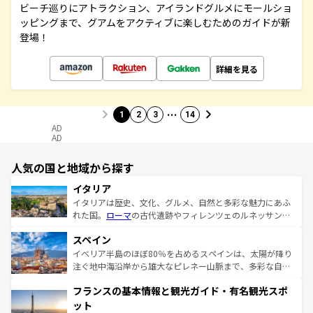
ビーチ巡りにアトラクション、アイランドグルメにモールショ
ッピングまで、グアムをアクティブに楽しむためのガイドが新
登場！
詳細を見る
…
1
2
3
14
AD
AD
人気の国と地域から探す
イタリア
イタリアは歴史、文化、グルメ、自然と多彩な魅力にあふ
れた国。
ローマ
の古代遺跡やフィレンツェのルネッサンス
美術、ヴェネツィアの運河など、歴史あるスポットはもち
スペイン
ろん、トスカーナの美しい田園風景やアマルフィ海岸の絶
景など、自然景観も見逃せない。観光の合間には、本場の
イベリア半島のほぼ80％を占めるスペインは、太陽が降り
ピザやパスタなど、絶品のイタリア料理を堪能することも
注ぐ地中海沿岸から雄大なピレネー山脈まで、多彩な自然
できる。朝目覚めてから夜眠るまで、すべての瞬間を楽し
と文化が詰まったヨーロッパ屈指の旅行先だ。多様な地域
フランスの基本情報と観光ガイド・有名観光スポ
ませてくれるイタリアで、忘れられない旅をしてみよう！
文化が根付くこの国では、情熱的なフラメンコ、熱気あふ
なお、新着のイタリア情報は
コンテンツ一覧
を参照してほ
れる闘牛、そして美味しいタパスが生活の一部となってい
ット