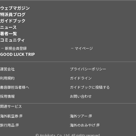
ウェブマガジン
特派員ブログ
ガイドブック
ニュース
著者一覧
コミュニティ
新規会員登録
マイページ
GOOD LUCK TRIP
運営会社
プライバシーポリシー
利用規約
ガイドライン
書店御担当者様へ
ガイドブックに投稿する
採用情報
お問い合わせ
関連サービス
海外航空券
海外ツアー
旅行用品
海外のおみやげ
© Arukikata. Co.,Ltd. All rights reserved.