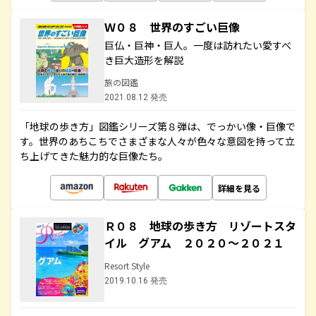
Ｗ０８ 世界のすごい巨像
巨仏・巨神・巨人。一度は訪れたい愛すべ
き巨大造形を解説
旅の図鑑
2021.08.12 発売
「地球の歩き方」図鑑シリーズ第８弾は、でっかい像・巨像で
す。世界のあちこちでさまざまな人々が色々な意図を持って立
ち上げてきた魅力的な巨像たち。
詳細を見る
Ｒ０８ 地球の歩き方 リゾートスタ
イル グアム ２０２０～２０２１
Resort Style
2019.10.16 発売