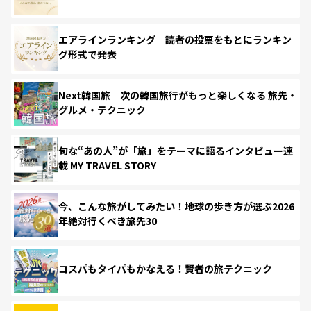
エアラインランキング 読者の投票をもとにランキン
グ形式で発表
Next韓国旅 次の韓国旅行がもっと楽しくなる 旅先・
グルメ・テクニック
旬な“あの人”が「旅」をテーマに語るインタビュー連
載 MY TRAVEL STORY
今、こんな旅がしてみたい！地球の歩き方が選ぶ2026
年絶対行くべき旅先30
コスパもタイパもかなえる！賢者の旅テクニック