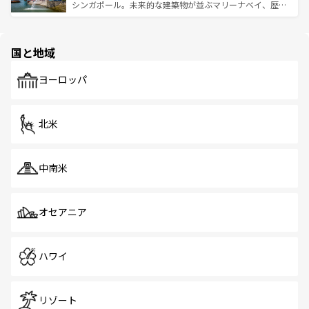
た文化、そして多様な観光資源が、訪れる旅人を魅了し続
うな絶景から文化的な体験まで、香港を存分に楽しみ尽く
シンガポール。未来的な建築物が並ぶマリーナベイ、歴史
ける。 なお、新着のタイ情報は
コンテンツ一覧
を参照して
そう。 なお、新着の香港情報は
コンテンツ一覧
を参照して
と伝統を感じられるエスニックタウン、多数の緑豊かな公
ほしい。
ほしい。
園や自然保護区など、自然が調和した近代的な景観と文化
の多様性あふれるカラフルな町は、どこを歩いても新しい
国と地域
発見がある。さらに、治安のよさや充実した公共交通機関
も、旅行者にとっては魅力的なポイント。グルメも豊富
で、ホーカーズは地元の風情を楽しめる外せないスポット
ヨーロッパ
だ。訪れる人を飽きさせないシンガポールで、多様な魅力
を体感しよう。 なお、新着のシンガポール情報は
コンテン
ツ一覧
を参照してほしい。
北米
中南米
オセアニア
ハワイ
リゾート