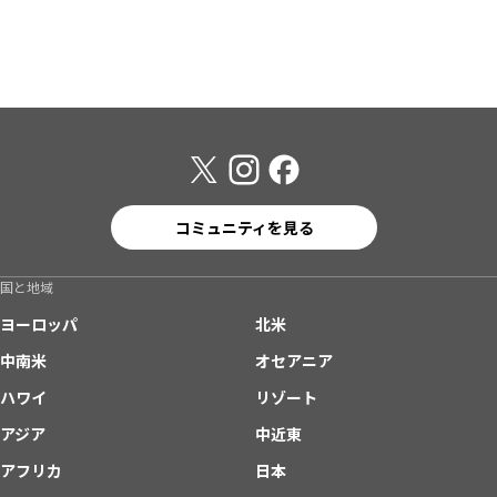
コミュニティを見る
国と地域
ヨーロッパ
北米
中南米
オセアニア
ハワイ
リゾート
アジア
中近東
アフリカ
日本