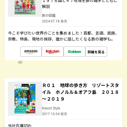
１９７ヵ国と４７地域を旅の雑学とともに
解説
旅の図鑑
2024.07.18 発売
今こそ学びたい世界のことを集めました！首都、言語、民族、
宗教、特長、現地の挨拶、誰かに話したくなる旅の雑学も。
詳細を見る
AD
Ｒ０１ 地球の歩き方 リゾートスタ
イル ホノルル＆オアフ島 ２０１８
～２０１９
Resort Style
2017.10.04 発売
当社在庫切れ