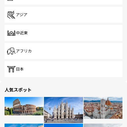
アジア
中近東
アフリカ
日本
人気スポット