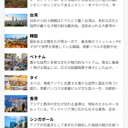
しみながら、その多様性と豊かな歴史を感じることができ
おすすめ。エメラルドグリーンに輝く海をはじめ、豊かな
シドニーのシンボルであるシドニー・オペラハウス、オー
るだろう。車でのロードトリップや列車の旅も、アメリカ
文化や歴史が息づいている。「アロハスピリット」と呼ば
ストラリア東海岸北部に広がる大サンゴ礁地帯グレートバ
ならではの贅沢な旅のスタイルだ。 なお、新着のアメリカ
台湾
れるおもてなしの心で訪れる人々を迎えてくれるハワイの
リアリーフや大陸中央部にそびえるウルル（エアーズロッ
情報は
コンテンツ一覧
を参照してほしい。
人々、おいしいローカルフードやハワイアンミュージッ
ク）、タスマニアの美しい原生林やケアンズの熱帯雨林な
日本から約４時間ほどでたどり着く台湾は、多彩な文化と
ク、伝統的なフラダンスなど、すべてがハワイの魅力を彩
ど、見どころがたくさん。また、カフェやワイン、オージ
自然が織りなす魅力的な観光地。活気あふれる大都市の台
っている。訪れるたびに新しい発見と感動が待っているハ
ービーフなどの食文化も豊かで、美味しいものであふれて
北やノスタルジックな町並みが人気な九份（ジォウフェ
ワイを、存分に味わってほしい。 なお、新着のハワイ情報
韓国
いる。アクティビティも充実しており、サーフィンやダイ
ン）、静ひつな山岳地帯である台湾東部など、都市の喧騒
は
コンテンツ一覧
を参照してほしい。
ビング、ハイキングなど、アウトドア好きにはたまらな
と山間の静けさが共存しており、訪れる人に新しい発見と
歴史ある王朝文化が残る一方で、最先端のファッションやK
い。オーストラリアの多彩な魅力を存分に味わいつくそ
驚きをもたらしてくれる。また、奥深い台湾の食文化も魅
-POPで世界を席巻している韓国。首都ソウルの宮殿や伝統
う。 なお、新着のオーストラリア情報は
コンテンツ一覧
を
力で、夜市などの屋台グルメから高級料理、ヘルシーで美
家屋が並ぶエリアでは韓国の歴史と文化に浸ることがで
参照してほしい。
ベトナム
容にもいいと評判のスイーツなど、バラエティ豊かな料理
き、地方に足を延ばせば四季折々の自然美を楽しむことが
が味わえる。 なお、新着の台湾情報は
コンテンツ一覧
を参
できる。そして、キムチや焼肉、絶品のストリートフード
豊かな自然と多様な文化が魅力的なベトナム。南北に細長
照してほしい。
まで、さまざまな韓国料理が待っている。夜には、韓国な
く伸びる国土には、広大な田園風景や青々とした山々、世
らではのナイトライフも堪能できる。あたたかいホスピタ
界遺産に登録された壮大な自然景観が点在し、都市部では
タイ
リティに包まれながら、韓国の多彩な魅力を心ゆくまで味
急速な発展と共に伝統が息づく。ハノイの古い町並みやホ
わってみてほしい。 なお、新着の韓国情報は
コンテンツ一
ーチミン市のフランス統治時代の建物も、独特の雰囲気を
タイは、東南アジアに位置する豊かな自然と歴史が息づく
覧
を参照してほしい。
醸し出している。また、バラエティの豊かさとおいしさで
国だ。首都バンコクは高層ビルが立ち並ぶ一方、伝統的な
世界中の食通を魅了してやまないベトナム料理も魅力のひ
寺院や市場がいたるところに点在し、古きよき文化と現代
香港
とつ。フォーやバインミー、ベトナムコーヒーなどは、ぜ
の活気が交差している。北部ではチェンマイなどの山岳地
ひ現地で味わいたい。どの地域を訪れてもあたたかい人々
帯で自然と触れ合い、南部ではプーケットやクラビの美し
アジアと西洋の文化が交わる香港は、特有のエネルギーを
が旅行者を迎えてくれるので、きっと忘れられない旅にな
いビーチでリゾート気分を楽しむことができる。タイ料理
もっている。ヴィクトリア湾に広がる壮大な景色、近未来
るはずだ。 なお、新着のベトナム情報は
コンテンツ一覧
を
は世界的に有名で、屋台から高級レストランまで味覚を刺
的なアートスポット、そして歴史と現代が融合した町並
参照してほしい。
シンガポール
激する。気候は一年中温暖で、どの季節にも異なる楽しみ
み、どこを訪れても感動するはず。観光スポットが密集し
が待っている。親しみやすいタイの人々、仏教を中心とし
ており、効率よく見どころを回れるのも魅力。息をのむよ
アジアの交差点として多文化が融合した独自の魅力を放つ