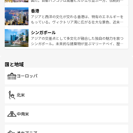
国だ。首都バンコクは高層ビルが立ち並ぶ一方、伝統的な
世界中の食通を魅了してやまないベトナム料理も魅力のひ
寺院や市場がいたるところに点在し、古きよき文化と現代
香港
とつ。フォーやバインミー、ベトナムコーヒーなどは、ぜ
の活気が交差している。北部ではチェンマイなどの山岳地
ひ現地で味わいたい。どの地域を訪れてもあたたかい人々
帯で自然と触れ合い、南部ではプーケットやクラビの美し
アジアと西洋の文化が交わる香港は、特有のエネルギーを
が旅行者を迎えてくれるので、きっと忘れられない旅にな
いビーチでリゾート気分を楽しむことができる。タイ料理
もっている。ヴィクトリア湾に広がる壮大な景色、近未来
るはずだ。 なお、新着のベトナム情報は
コンテンツ一覧
を
は世界的に有名で、屋台から高級レストランまで味覚を刺
的なアートスポット、そして歴史と現代が融合した町並
参照してほしい。
シンガポール
激する。気候は一年中温暖で、どの季節にも異なる楽しみ
み、どこを訪れても感動するはず。観光スポットが密集し
が待っている。親しみやすいタイの人々、仏教を中心とし
ており、効率よく見どころを回れるのも魅力。息をのむよ
アジアの交差点として多文化が融合した独自の魅力を放つ
た文化、そして多様な観光資源が、訪れる旅人を魅了し続
うな絶景から文化的な体験まで、香港を存分に楽しみ尽く
シンガポール。未来的な建築物が並ぶマリーナベイ、歴史
ける。 なお、新着のタイ情報は
コンテンツ一覧
を参照して
そう。 なお、新着の香港情報は
コンテンツ一覧
を参照して
と伝統を感じられるエスニックタウン、多数の緑豊かな公
ほしい。
ほしい。
園や自然保護区など、自然が調和した近代的な景観と文化
の多様性あふれるカラフルな町は、どこを歩いても新しい
国と地域
発見がある。さらに、治安のよさや充実した公共交通機関
も、旅行者にとっては魅力的なポイント。グルメも豊富
で、ホーカーズは地元の風情を楽しめる外せないスポット
ヨーロッパ
だ。訪れる人を飽きさせないシンガポールで、多様な魅力
を体感しよう。 なお、新着のシンガポール情報は
コンテン
ツ一覧
を参照してほしい。
北米
中南米