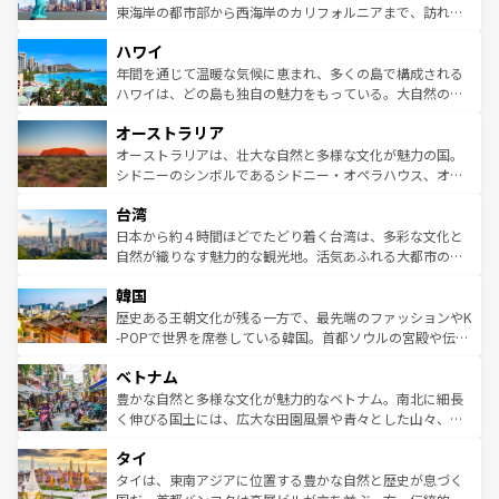
ことができる。国民の所得が高いため物価も高いが、旅行
東海岸の都市部から西海岸のカリフォルニアまで、訪れる
者向けの交通パス提供のサービスもあり、うまく活用すれ
場所ごとに異なる風景と体験が待っている。ニューヨーク
ハワイ
ば市内交通費無料で観光を楽しむこともできる。 なお、新
のような巨大都市は、観光、ショッピング、エンターテイ
着のスイス情報は
コンテンツ一覧
を参照してほしい。
ンメントが詰まった刺激的なスポットだ。一方、アメリカ
年間を通じて温暖な気候に恵まれ、多くの島で構成される
西部には大自然が広がり、グランドキャニオンやイエロー
ハワイは、どの島も独自の魅力をもっている。大自然の神
ストーン国立公園といった絶景が堪能できる。さらに、南
秘を感じたいなら、火山が生み出した壮大な景観を誇るハ
オーストラリア
部のニューオーリンズでは、音楽と美食が融合した独特の
ワイ島は見逃せない。また、定番の観光地といえばオアフ
文化が魅力。旅行者はアメリカの各地域で異なる魅力を楽
島だが、静かな自然を求めるならマウイ島やカウアイ島が
オーストラリアは、壮大な自然と多様な文化が魅力の国。
しみながら、その多様性と豊かな歴史を感じることができ
おすすめ。エメラルドグリーンに輝く海をはじめ、豊かな
シドニーのシンボルであるシドニー・オペラハウス、オー
るだろう。車でのロードトリップや列車の旅も、アメリカ
文化や歴史が息づいている。「アロハスピリット」と呼ば
ストラリア東海岸北部に広がる大サンゴ礁地帯グレートバ
ならではの贅沢な旅のスタイルだ。 なお、新着のアメリカ
台湾
れるおもてなしの心で訪れる人々を迎えてくれるハワイの
リアリーフや大陸中央部にそびえるウルル（エアーズロッ
情報は
コンテンツ一覧
を参照してほしい。
人々、おいしいローカルフードやハワイアンミュージッ
ク）、タスマニアの美しい原生林やケアンズの熱帯雨林な
日本から約４時間ほどでたどり着く台湾は、多彩な文化と
ク、伝統的なフラダンスなど、すべてがハワイの魅力を彩
ど、見どころがたくさん。また、カフェやワイン、オージ
自然が織りなす魅力的な観光地。活気あふれる大都市の台
っている。訪れるたびに新しい発見と感動が待っているハ
ービーフなどの食文化も豊かで、美味しいものであふれて
北やノスタルジックな町並みが人気な九份（ジォウフェ
ワイを、存分に味わってほしい。 なお、新着のハワイ情報
韓国
いる。アクティビティも充実しており、サーフィンやダイ
ン）、静ひつな山岳地帯である台湾東部など、都市の喧騒
は
コンテンツ一覧
を参照してほしい。
ビング、ハイキングなど、アウトドア好きにはたまらな
と山間の静けさが共存しており、訪れる人に新しい発見と
歴史ある王朝文化が残る一方で、最先端のファッションやK
い。オーストラリアの多彩な魅力を存分に味わいつくそ
驚きをもたらしてくれる。また、奥深い台湾の食文化も魅
-POPで世界を席巻している韓国。首都ソウルの宮殿や伝統
う。 なお、新着のオーストラリア情報は
コンテンツ一覧
を
力で、夜市などの屋台グルメから高級料理、ヘルシーで美
家屋が並ぶエリアでは韓国の歴史と文化に浸ることがで
参照してほしい。
ベトナム
容にもいいと評判のスイーツなど、バラエティ豊かな料理
き、地方に足を延ばせば四季折々の自然美を楽しむことが
が味わえる。 なお、新着の台湾情報は
コンテンツ一覧
を参
できる。そして、キムチや焼肉、絶品のストリートフード
豊かな自然と多様な文化が魅力的なベトナム。南北に細長
照してほしい。
まで、さまざまな韓国料理が待っている。夜には、韓国な
く伸びる国土には、広大な田園風景や青々とした山々、世
らではのナイトライフも堪能できる。あたたかいホスピタ
界遺産に登録された壮大な自然景観が点在し、都市部では
タイ
リティに包まれながら、韓国の多彩な魅力を心ゆくまで味
急速な発展と共に伝統が息づく。ハノイの古い町並みやホ
わってみてほしい。 なお、新着の韓国情報は
コンテンツ一
ーチミン市のフランス統治時代の建物も、独特の雰囲気を
タイは、東南アジアに位置する豊かな自然と歴史が息づく
覧
を参照してほしい。
醸し出している。また、バラエティの豊かさとおいしさで