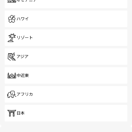
オセアニア
ハワイ
リゾート
アジア
中近東
アフリカ
日本