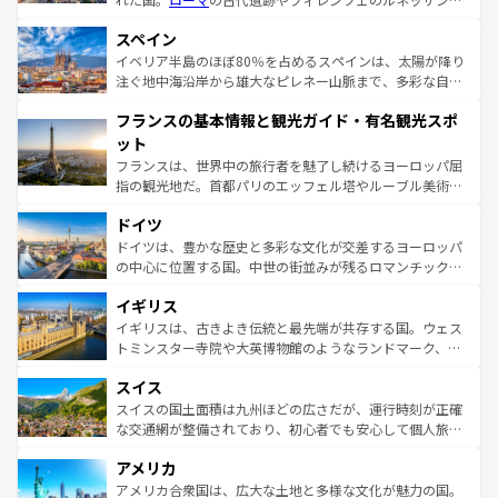
美術、ヴェネツィアの運河など、歴史あるスポットはもち
スペイン
ろん、トスカーナの美しい田園風景やアマルフィ海岸の絶
景など、自然景観も見逃せない。観光の合間には、本場の
イベリア半島のほぼ80％を占めるスペインは、太陽が降り
ピザやパスタなど、絶品のイタリア料理を堪能することも
注ぐ地中海沿岸から雄大なピレネー山脈まで、多彩な自然
できる。朝目覚めてから夜眠るまで、すべての瞬間を楽し
と文化が詰まったヨーロッパ屈指の旅行先だ。多様な地域
フランスの基本情報と観光ガイド・有名観光スポ
ませてくれるイタリアで、忘れられない旅をしてみよう！
文化が根付くこの国では、情熱的なフラメンコ、熱気あふ
なお、新着のイタリア情報は
コンテンツ一覧
を参照してほ
れる闘牛、そして美味しいタパスが生活の一部となってい
ット
しい。
る。首都マドリードの洗練された雰囲気や、バルセロナの
フランスは、世界中の旅行者を魅了し続けるヨーロッパ屈
アートに溢れた街角から、地方では古代ローマ遺跡や中世
指の観光地だ。首都パリのエッフェル塔やルーブル美術館
の城塞都市、穏やかなビーチリゾートまで多彩な表情を見
といった象徴的なスポットから、田舎町の古風な美しさま
せる。地方によって風土や気候が異なるスペインはその個
ドイツ
で、幅広い魅力が詰まっている。華麗な宮殿、歴史的な大
性で訪れる人を魅了する。 なお、新着のスペイン情報は
コ
聖堂、美しいビーチ、そして豊かな自然が、訪れる者を心
ドイツは、豊かな歴史と多彩な文化が交差するヨーロッパ
ンテンツ一覧
を参照してほしい。
から魅了する。また、フランスは美食の国としても知ら
の中心に位置する国。中世の街並みが残るロマンチック街
れ、フランス料理はユネスコ無形文化遺産にも登録されて
道から、未来を先取りするようなモダンな都市まで多様な
イギリス
いる。シャンパンの発祥地であるランス、プロヴァンスの
顔を持つこの国は、どこを歩いても飽きることがない。ベ
香り高いラベンダー畑など、多彩な楽しみ方が可能だ。さ
ルリンの文化的活気、バイエルン州のアルプスの絶景、そ
イギリスは、古きよき伝統と最先端が共存する国。ウェス
らに、パリ以外の地域にも魅力が溢れており、どの街角に
してライン川沿いのワイン畑といった風景は必見。ビール
トミンスター寺院や大英博物館のようなランドマーク、歴
も豊かな歴史と文化が息づいている。パリ以外の個性あふ
とソーセージを味わいながら地元の人と過ごす楽しい時間
史ある大学都市、美しい丘陵地帯や牧歌的な風景など、エ
れる地方に足を運ぶとそれぞれで全く異なる文化を体験で
スイス
は、お酒好きな人にはぜひ体験してほしい。 なお、新着の
リアごとに異なる魅力がある。また、優雅なアフタヌーン
きるだろう。 なお、新着のフランス情報は
コンテンツ一覧
ドイツ情報は
コンテンツ一覧
を参照してほしい。
ティー、ビール好きにはたまらない英国パブ、サッカー観
スイスの国土面積は九州ほどの広さだが、運行時刻が正確
を参照してほしい。
戦など、本場だからこそできる体験も豊富。イギリスを旅
な交通網が整備されており、初心者でも安心して個人旅行
して楽しみつくそう。 なお、新着のイギリス情報は
コンテ
を楽しめる。日本同様に時刻表どおりの旅が可能だ。中世
アメリカ
ンツ一覧
を参照してほしい。
の建物がそのまま残る町や、スイスならではのユニークな
博物館もあり、アルプス観光だけでなく町歩きも満喫する
アメリカ合衆国は、広大な土地と多様な文化が魅力の国。