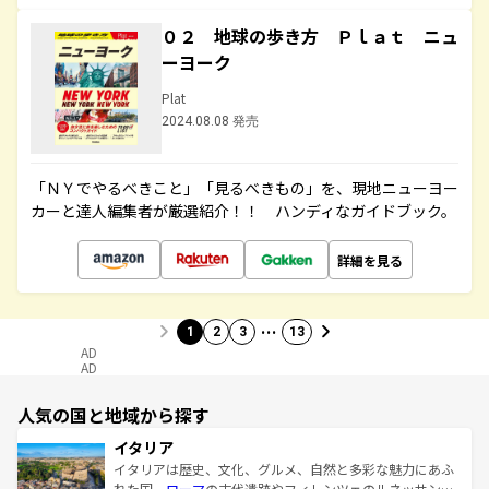
０２ 地球の歩き方 Ｐｌａｔ ニュ
ーヨーク
Plat
2024.08.08 発売
「ＮＹでやるべきこと」「見るべきもの」を、現地ニューヨー
カーと達人編集者が厳選紹介！！ ハンディなガイドブック。
詳細を見る
…
1
2
3
13
AD
AD
人気の国と地域から探す
イタリア
イタリアは歴史、文化、グルメ、自然と多彩な魅力にあふ
れた国。
ローマ
の古代遺跡やフィレンツェのルネッサンス