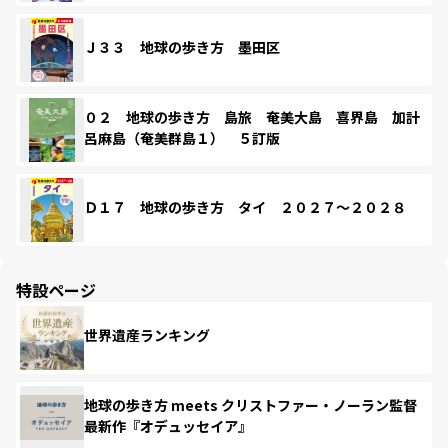
Ｊ３３ 地球の歩き方 墨田区
０２ 地球の歩き方 島旅 奄美大島 喜界島 加計
呂麻島（奄美群島１） ５訂版
Ｄ１７ 地球の歩き方 タイ ２０２７～２０２８
特設ページ
世界遺産ランキング
地球の歩き方 meets クリストファー・ノーラン監督
最新作『オデュッセイア』