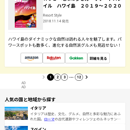
イル ハワイ島 ２０１９～２０２０
Resort Style
2018.11.14 発売
ハワイ島のダイナミックな自然は訪れる人々を魅了します。パ
ワースポットも数多く、進化する自然派グルメも見逃せない！
詳細を見る
…
1
2
3
12
AD
AD
人気の国と地域から探す
イタリア
イタリアは歴史、文化、グルメ、自然と多彩な魅力にあふ
れた国。
ローマ
の古代遺跡やフィレンツェのルネッサンス
美術、ヴェネツィアの運河など、歴史あるスポットはもち
スペイン
ろん、トスカーナの美しい田園風景やアマルフィ海岸の絶