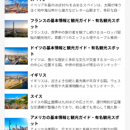
景など、自然景観も見逃せない。観光の合間には、本場の
イベリア半島のほぼ80％を占めるスペインは、太陽が降り
ピザやパスタなど、絶品のイタリア料理を堪能することも
注ぐ地中海沿岸から雄大なピレネー山脈まで、多彩な自然
できる。朝目覚めてから夜眠るまで、すべての瞬間を楽し
と文化が詰まったヨーロッパ屈指の旅行先だ。多様な地域
フランスの基本情報と観光ガイド・有名観光スポ
ませてくれるイタリアで、忘れられない旅をしてみよう！
文化が根付くこの国では、情熱的なフラメンコ、熱気あふ
なお、新着のイタリア情報は
コンテンツ一覧
を参照してほ
れる闘牛、そして美味しいタパスが生活の一部となってい
ット
しい。
る。首都マドリードの洗練された雰囲気や、バルセロナの
フランスは、世界中の旅行者を魅了し続けるヨーロッパ屈
アートに溢れた街角から、地方では古代ローマ遺跡や中世
指の観光地だ。首都パリのエッフェル塔やルーブル美術館
の城塞都市、穏やかなビーチリゾートまで多彩な表情を見
といった象徴的なスポットから、田舎町の古風な美しさま
せる。地方によって風土や気候が異なるスペインはその個
ドイツの基本情報と観光ガイド・有名観光スポッ
で、幅広い魅力が詰まっている。華麗な宮殿、歴史的な大
性で訪れる人を魅了する。 なお、新着のスペイン情報は
コ
聖堂、美しいビーチ、そして豊かな自然が、訪れる者を心
ト
ンテンツ一覧
を参照してほしい。
から魅了する。また、フランスは美食の国としても知ら
ドイツは、豊かな歴史と多彩な文化が交差するヨーロッパ
れ、フランス料理はユネスコ無形文化遺産にも登録されて
の中心に位置する国。中世の街並みが残るロマンチック街
いる。シャンパンの発祥地であるランス、プロヴァンスの
道から、未来を先取りするようなモダンな都市まで多様な
香り高いラベンダー畑など、多彩な楽しみ方が可能だ。さ
イギリス
顔を持つこの国は、どこを歩いても飽きることがない。ベ
らに、パリ以外の地域にも魅力が溢れており、どの街角に
ルリンの文化的活気、バイエルン州のアルプスの絶景、そ
イギリスは、古きよき伝統と最先端が共存する国。ウェス
も豊かな歴史と文化が息づいている。パリ以外の個性あふ
してライン川沿いのワイン畑といった風景は必見。ビール
トミンスター寺院や大英博物館のようなランドマーク、歴
れる地方に足を運ぶとそれぞれで全く異なる文化を体験で
とソーセージを味わいながら地元の人と過ごす楽しい時間
史ある大学都市、美しい丘陵地帯や牧歌的な風景など、エ
きるだろう。 なお、新着のフランス情報は
コンテンツ一覧
スイス
は、お酒好きな人にはぜひ体験してほしい。 なお、新着の
リアごとに異なる魅力がある。また、優雅なアフタヌーン
を参照してほしい。
ドイツ情報は
コンテンツ一覧
を参照してほしい。
ティー、ビール好きにはたまらない英国パブ、サッカー観
スイスの国土面積は九州ほどの広さだが、運行時刻が正確
戦など、本場だからこそできる体験も豊富。イギリスを旅
な交通網が整備されており、初心者でも安心して個人旅行
して楽しみつくそう。 なお、新着のイギリス情報は
コンテ
を楽しめる。日本同様に時刻表どおりの旅が可能だ。中世
アメリカの基本情報と観光ガイド・有名観光スポ
ンツ一覧
を参照してほしい。
の建物がそのまま残る町や、スイスならではのユニークな
博物館もあり、アルプス観光だけでなく町歩きも満喫する
ット
ことができる。国民の所得が高いため物価も高いが、旅行
アメリカ合衆国は、広大な土地と多様な文化が魅力の国。