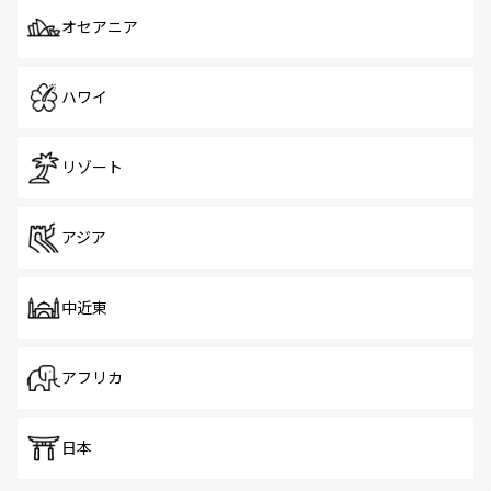
オセアニア
ハワイ
リゾート
アジア
中近東
アフリカ
日本