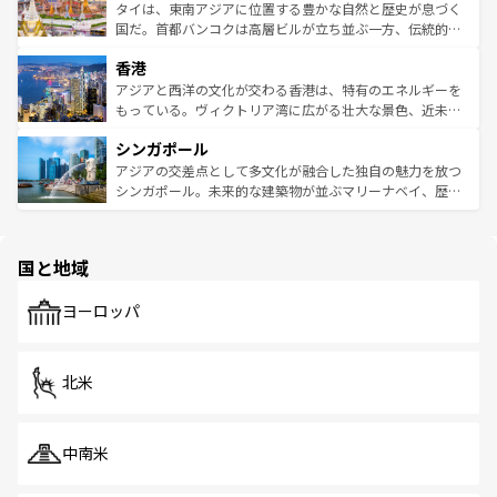
わってみてほしい。 なお、新着の韓国情報は
コンテンツ一
ーチミン市のフランス統治時代の建物も、独特の雰囲気を
タイは、東南アジアに位置する豊かな自然と歴史が息づく
覧
を参照してほしい。
醸し出している。また、バラエティの豊かさとおいしさで
国だ。首都バンコクは高層ビルが立ち並ぶ一方、伝統的な
世界中の食通を魅了してやまないベトナム料理も魅力のひ
寺院や市場がいたるところに点在し、古きよき文化と現代
香港
とつ。フォーやバインミー、ベトナムコーヒーなどは、ぜ
の活気が交差している。北部ではチェンマイなどの山岳地
ひ現地で味わいたい。どの地域を訪れてもあたたかい人々
帯で自然と触れ合い、南部ではプーケットやクラビの美し
アジアと西洋の文化が交わる香港は、特有のエネルギーを
が旅行者を迎えてくれるので、きっと忘れられない旅にな
いビーチでリゾート気分を楽しむことができる。タイ料理
もっている。ヴィクトリア湾に広がる壮大な景色、近未来
るはずだ。 なお、新着のベトナム情報は
コンテンツ一覧
を
は世界的に有名で、屋台から高級レストランまで味覚を刺
的なアートスポット、そして歴史と現代が融合した町並
参照してほしい。
シンガポール
激する。気候は一年中温暖で、どの季節にも異なる楽しみ
み、どこを訪れても感動するはず。観光スポットが密集し
が待っている。親しみやすいタイの人々、仏教を中心とし
ており、効率よく見どころを回れるのも魅力。息をのむよ
アジアの交差点として多文化が融合した独自の魅力を放つ
た文化、そして多様な観光資源が、訪れる旅人を魅了し続
うな絶景から文化的な体験まで、香港を存分に楽しみ尽く
シンガポール。未来的な建築物が並ぶマリーナベイ、歴史
ける。 なお、新着のタイ情報は
コンテンツ一覧
を参照して
そう。 なお、新着の香港情報は
コンテンツ一覧
を参照して
と伝統を感じられるエスニックタウン、多数の緑豊かな公
ほしい。
ほしい。
園や自然保護区など、自然が調和した近代的な景観と文化
の多様性あふれるカラフルな町は、どこを歩いても新しい
国と地域
発見がある。さらに、治安のよさや充実した公共交通機関
も、旅行者にとっては魅力的なポイント。グルメも豊富
で、ホーカーズは地元の風情を楽しめる外せないスポット
ヨーロッパ
だ。訪れる人を飽きさせないシンガポールで、多様な魅力
を体感しよう。 なお、新着のシンガポール情報は
コンテン
ツ一覧
を参照してほしい。
北米
中南米