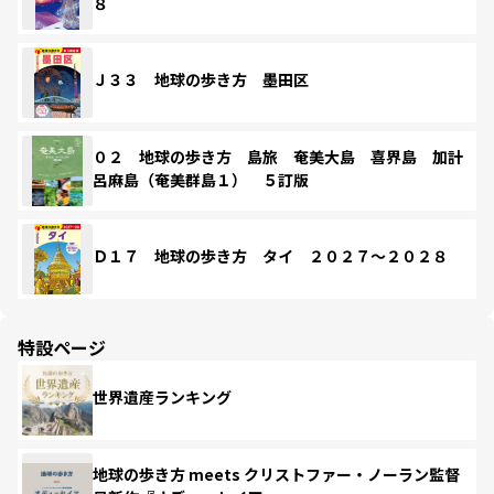
８
Ｊ３３ 地球の歩き方 墨田区
０２ 地球の歩き方 島旅 奄美大島 喜界島 加計
呂麻島（奄美群島１） ５訂版
Ｄ１７ 地球の歩き方 タイ ２０２７～２０２８
特設ページ
世界遺産ランキング
地球の歩き方 meets クリストファー・ノーラン監督