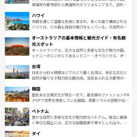
者向けの交通パス提供のサービスもあり、うまく活用すれ
東海岸の都市部から西海岸のカリフォルニアまで、訪れる
ば市内交通費無料で観光を楽しむこともできる。 なお、新
場所ごとに異なる風景と体験が待っている。ニューヨーク
着のスイス情報は
コンテンツ一覧
を参照してほしい。
ハワイ
のような巨大都市は、観光、ショッピング、エンターテイ
ンメントが詰まった刺激的なスポットだ。一方、アメリカ
年間を通じて温暖な気候に恵まれ、多くの島で構成される
西部には大自然が広がり、グランドキャニオンやイエロー
ハワイは、どの島も独自の魅力をもっている。大自然の神
ストーン国立公園といった絶景が堪能できる。さらに、南
秘を感じたいなら、火山が生み出した壮大な景観を誇るハ
オーストラリアの基本情報と観光ガイド・有名観
部のニューオーリンズでは、音楽と美食が融合した独特の
ワイ島は見逃せない。また、定番の観光地といえばオアフ
文化が魅力。旅行者はアメリカの各地域で異なる魅力を楽
島だが、静かな自然を求めるならマウイ島やカウアイ島が
光スポット
しみながら、その多様性と豊かな歴史を感じることができ
おすすめ。エメラルドグリーンに輝く海をはじめ、豊かな
オーストラリアは、壮大な自然と多様な文化が魅力の国。
るだろう。車でのロードトリップや列車の旅も、アメリカ
文化や歴史が息づいている。「アロハスピリット」と呼ば
シドニーのシンボルであるシドニー・オペラハウス、オー
ならではの贅沢な旅のスタイルだ。 なお、新着のアメリカ
れるおもてなしの心で訪れる人々を迎えてくれるハワイの
ストラリア東海岸北部に広がる大サンゴ礁地帯グレートバ
情報は
コンテンツ一覧
を参照してほしい。
人々、おいしいローカルフードやハワイアンミュージッ
台湾
リアリーフや大陸中央部にそびえるウルル（エアーズロッ
ク、伝統的なフラダンスなど、すべてがハワイの魅力を彩
ク）、タスマニアの美しい原生林やケアンズの熱帯雨林な
日本から約４時間ほどでたどり着く台湾は、多彩な文化と
っている。訪れるたびに新しい発見と感動が待っているハ
ど、見どころがたくさん。また、カフェやワイン、オージ
自然が織りなす魅力的な観光地。活気あふれる大都市の台
ワイを、存分に味わってほしい。 なお、新着のハワイ情報
ービーフなどの食文化も豊かで、美味しいものであふれて
北やノスタルジックな町並みが人気な九份（ジォウフェ
は
コンテンツ一覧
を参照してほしい。
韓国
いる。アクティビティも充実しており、サーフィンやダイ
ン）、静ひつな山岳地帯である台湾東部など、都市の喧騒
ビング、ハイキングなど、アウトドア好きにはたまらな
と山間の静けさが共存しており、訪れる人に新しい発見と
歴史ある王朝文化が残る一方で、最先端のファッションやK
い。オーストラリアの多彩な魅力を存分に味わいつくそ
驚きをもたらしてくれる。また、奥深い台湾の食文化も魅
-POPで世界を席巻している韓国。首都ソウルの宮殿や伝統
う。 なお、新着のオーストラリア情報は
コンテンツ一覧
を
力で、夜市などの屋台グルメから高級料理、ヘルシーで美
家屋が並ぶエリアでは韓国の歴史と文化に浸ることがで
参照してほしい。
ベトナム
容にもいいと評判のスイーツなど、バラエティ豊かな料理
き、地方に足を延ばせば四季折々の自然美を楽しむことが
が味わえる。 なお、新着の台湾情報は
コンテンツ一覧
を参
できる。そして、キムチや焼肉、絶品のストリートフード
豊かな自然と多様な文化が魅力的なベトナム。南北に細長
照してほしい。
まで、さまざまな韓国料理が待っている。夜には、韓国な
く伸びる国土には、広大な田園風景や青々とした山々、世
らではのナイトライフも堪能できる。あたたかいホスピタ
界遺産に登録された壮大な自然景観が点在し、都市部では
タイ
リティに包まれながら、韓国の多彩な魅力を心ゆくまで味
急速な発展と共に伝統が息づく。ハノイの古い町並みやホ