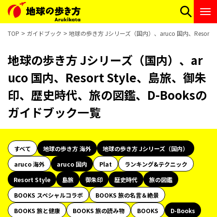
TOP
ガイドブック
地球の歩き方 Jシリーズ（国内）、aruco 国内、Resor
地球の歩き方 Jシリーズ（国内）、ar
uco 国内、Resort Style、島旅、御朱
印、歴史時代、旅の図鑑、D-Booksの
ガイドブック一覧
すべて
地球の歩き方 海外
地球の歩き方 Jシリーズ（国内）
aruco 海外
aruco 国内
Plat
ランキング&テクニック
Resort Style
島旅
御朱印
歴史時代
旅の図鑑
BOOKS スペシャルコラボ
BOOKS 旅の名言＆絶景
BOOKS 旅と健康
BOOKS 旅の読み物
BOOKS
D-Books