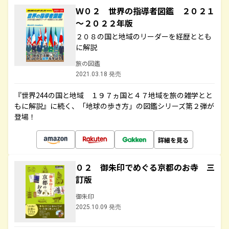
Ｗ０２ 世界の指導者図鑑 ２０２１
～２０２２年版
２０８の国と地域のリーダーを経歴ととも
に解説
旅の図鑑
2021.03.18 発売
『世界244の国と地域 １９７ヵ国と４７地域を旅の雑学とと
もに解説』に続く、「地球の歩き方」の図鑑シリーズ第２弾が
登場！
詳細を見る
０２ 御朱印でめぐる京都のお寺 三
訂版
御朱印
2025.10.09 発売