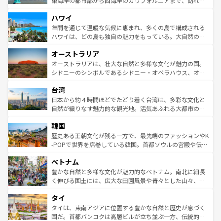
東海岸の都市部から西海岸のカリフォルニアまで、訪れる
者向けの交通パス提供のサービスもあり、うまく活用すれ
場所ごとに異なる風景と体験が待っている。ニューヨーク
ハワイ
ば市内交通費無料で観光を楽しむこともできる。 なお、新
のような巨大都市は、観光、ショッピング、エンターテイ
着のスイス情報は
コンテンツ一覧
を参照してほしい。
ンメントが詰まった刺激的なスポットだ。一方、アメリカ
年間を通じて温暖な気候に恵まれ、多くの島で構成される
西部には大自然が広がり、グランドキャニオンやイエロー
ハワイは、どの島も独自の魅力をもっている。大自然の神
ストーン国立公園といった絶景が堪能できる。さらに、南
秘を感じたいなら、火山が生み出した壮大な景観を誇るハ
オーストラリア
部のニューオーリンズでは、音楽と美食が融合した独特の
ワイ島は見逃せない。また、定番の観光地といえばオアフ
文化が魅力。旅行者はアメリカの各地域で異なる魅力を楽
島だが、静かな自然を求めるならマウイ島やカウアイ島が
オーストラリアは、壮大な自然と多様な文化が魅力の国。
しみながら、その多様性と豊かな歴史を感じることができ
おすすめ。エメラルドグリーンに輝く海をはじめ、豊かな
シドニーのシンボルであるシドニー・オペラハウス、オー
るだろう。車でのロードトリップや列車の旅も、アメリカ
文化や歴史が息づいている。「アロハスピリット」と呼ば
ストラリア東海岸北部に広がる大サンゴ礁地帯グレートバ
ならではの贅沢な旅のスタイルだ。 なお、新着のアメリカ
台湾
れるおもてなしの心で訪れる人々を迎えてくれるハワイの
リアリーフや大陸中央部にそびえるウルル（エアーズロッ
情報は
コンテンツ一覧
を参照してほしい。
人々、おいしいローカルフードやハワイアンミュージッ
ク）、タスマニアの美しい原生林やケアンズの熱帯雨林な
日本から約４時間ほどでたどり着く台湾は、多彩な文化と
ク、伝統的なフラダンスなど、すべてがハワイの魅力を彩
ど、見どころがたくさん。また、カフェやワイン、オージ
自然が織りなす魅力的な観光地。活気あふれる大都市の台
っている。訪れるたびに新しい発見と感動が待っているハ
ービーフなどの食文化も豊かで、美味しいものであふれて
北やノスタルジックな町並みが人気な九份（ジォウフェ
ワイを、存分に味わってほしい。 なお、新着のハワイ情報
韓国
いる。アクティビティも充実しており、サーフィンやダイ
ン）、静ひつな山岳地帯である台湾東部など、都市の喧騒
は
コンテンツ一覧
を参照してほしい。
ビング、ハイキングなど、アウトドア好きにはたまらな
と山間の静けさが共存しており、訪れる人に新しい発見と
歴史ある王朝文化が残る一方で、最先端のファッションやK
い。オーストラリアの多彩な魅力を存分に味わいつくそ
驚きをもたらしてくれる。また、奥深い台湾の食文化も魅
-POPで世界を席巻している韓国。首都ソウルの宮殿や伝統
う。 なお、新着のオーストラリア情報は
コンテンツ一覧
を
力で、夜市などの屋台グルメから高級料理、ヘルシーで美
家屋が並ぶエリアでは韓国の歴史と文化に浸ることがで
参照してほしい。
ベトナム
容にもいいと評判のスイーツなど、バラエティ豊かな料理
き、地方に足を延ばせば四季折々の自然美を楽しむことが
が味わえる。 なお、新着の台湾情報は
コンテンツ一覧
を参
できる。そして、キムチや焼肉、絶品のストリートフード
豊かな自然と多様な文化が魅力的なベトナム。南北に細長
照してほしい。
まで、さまざまな韓国料理が待っている。夜には、韓国な
く伸びる国土には、広大な田園風景や青々とした山々、世
らではのナイトライフも堪能できる。あたたかいホスピタ
界遺産に登録された壮大な自然景観が点在し、都市部では
タイ
リティに包まれながら、韓国の多彩な魅力を心ゆくまで味
急速な発展と共に伝統が息づく。ハノイの古い町並みやホ
わってみてほしい。 なお、新着の韓国情報は
コンテンツ一
ーチミン市のフランス統治時代の建物も、独特の雰囲気を
タイは、東南アジアに位置する豊かな自然と歴史が息づく
覧
を参照してほしい。
醸し出している。また、バラエティの豊かさとおいしさで
国だ。首都バンコクは高層ビルが立ち並ぶ一方、伝統的な