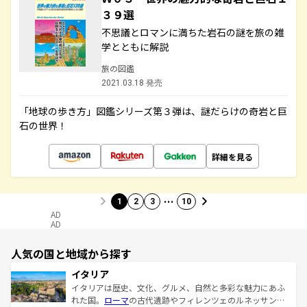
３９選
不思議とロマンに満ちた岩石の謎を旅の雑
学とともに解説
旅の図鑑
2021.03.18 発売
「地球の歩き方」図鑑シリーズ第３弾は、謎だらけの奇岩と巨
石の世界！
詳細を見る
…
1
2
3
10
AD
AD
人気の国と地域から探す
イタリア
イタリアは歴史、文化、グルメ、自然と多彩な魅力にあふ
れた国。
ローマ
の古代遺跡やフィレンツェのルネッサンス