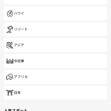
ハワイ
リゾート
アジア
中近東
アフリカ
日本
人気スポット