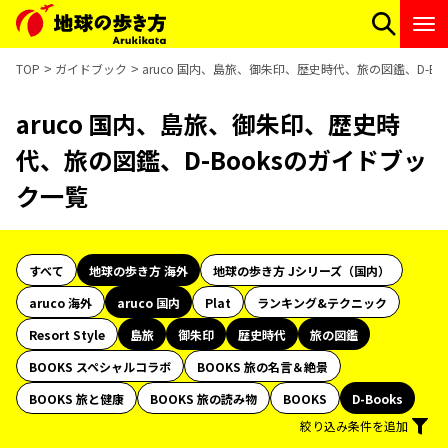
TOP
ガイドブック
aruco 国内、島旅、御朱印、歴史時代、旅の図鑑、D-B
aruco 国内、島旅、御朱印、歴史時
代、旅の図鑑、D-Booksのガイドブッ
ク一覧
すべて
地球の歩き方 海外
地球の歩き方 Jシリーズ（国内）
aruco 海外
aruco 国内
Plat
ランキング&テクニック
Resort Style
島旅
御朱印
歴史時代
旅の図鑑
BOOKS スペシャルコラボ
BOOKS 旅の名言＆絶景
BOOKS 旅と健康
BOOKS 旅の読み物
BOOKS
D-Books
絞り込み条件を追加