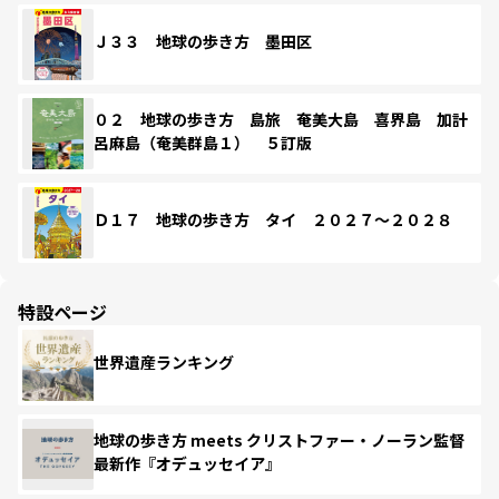
Ｊ３３ 地球の歩き方 墨田区
０２ 地球の歩き方 島旅 奄美大島 喜界島 加計
呂麻島（奄美群島１） ５訂版
Ｄ１７ 地球の歩き方 タイ ２０２７～２０２８
特設ページ
世界遺産ランキング
地球の歩き方 meets クリストファー・ノーラン監督
最新作『オデュッセイア』