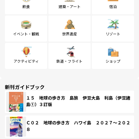
飲食
建築・アート
宿泊
イベント・観戦
世界遺産
リゾート
アクティビティ
鉄道・フライト
ショップ
新刊ガイドブック
１５ 地球の歩き方 島旅 伊豆大島 利島（伊豆諸
島①）３訂版
Ｃ０２ 地球の歩き方 ハワイ島 ２０２７～２０２
８