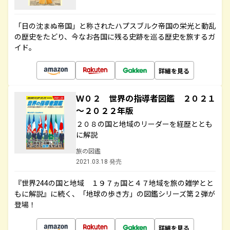
「日の沈まぬ帝国」と称されたハプスブルク帝国の栄光と動乱
の歴史をたどり、今なお各国に残る史跡を巡る歴史を旅するガ
イド。
詳細を見る
Ｗ０２ 世界の指導者図鑑 ２０２１
～２０２２年版
２０８の国と地域のリーダーを経歴ととも
に解説
旅の図鑑
2021.03.18 発売
『世界244の国と地域 １９７ヵ国と４７地域を旅の雑学とと
もに解説』に続く、「地球の歩き方」の図鑑シリーズ第２弾が
登場！
詳細を見る