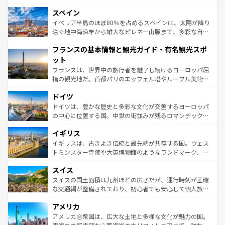
美術、ヴェネツィアの運河など、歴史あるスポットはもち
スペイン
ろん、トスカーナの美しい田園風景やアマルフィ海岸の絶
景など、自然景観も見逃せない。観光の合間には、本場の
イベリア半島のほぼ80％を占めるスペインは、太陽が降り
ピザやパスタなど、絶品のイタリア料理を堪能することも
注ぐ地中海沿岸から雄大なピレネー山脈まで、多彩な自然
できる。朝目覚めてから夜眠るまで、すべての瞬間を楽し
と文化が詰まったヨーロッパ屈指の旅行先だ。多様な地域
フランスの基本情報と観光ガイド・有名観光スポ
ませてくれるイタリアで、忘れられない旅をしてみよう！
文化が根付くこの国では、情熱的なフラメンコ、熱気あふ
なお、新着のイタリア情報は
コンテンツ一覧
を参照してほ
れる闘牛、そして美味しいタパスが生活の一部となってい
ット
しい。
る。首都マドリードの洗練された雰囲気や、バルセロナの
フランスは、世界中の旅行者を魅了し続けるヨーロッパ屈
アートに溢れた街角から、地方では古代ローマ遺跡や中世
指の観光地だ。首都パリのエッフェル塔やルーブル美術館
の城塞都市、穏やかなビーチリゾートまで多彩な表情を見
といった象徴的なスポットから、田舎町の古風な美しさま
せる。地方によって風土や気候が異なるスペインはその個
ドイツ
で、幅広い魅力が詰まっている。華麗な宮殿、歴史的な大
性で訪れる人を魅了する。 なお、新着のスペイン情報は
コ
聖堂、美しいビーチ、そして豊かな自然が、訪れる者を心
ドイツは、豊かな歴史と多彩な文化が交差するヨーロッパ
ンテンツ一覧
を参照してほしい。
から魅了する。また、フランスは美食の国としても知ら
の中心に位置する国。中世の街並みが残るロマンチック街
れ、フランス料理はユネスコ無形文化遺産にも登録されて
道から、未来を先取りするようなモダンな都市まで多様な
イギリス
いる。シャンパンの発祥地であるランス、プロヴァンスの
顔を持つこの国は、どこを歩いても飽きることがない。ベ
香り高いラベンダー畑など、多彩な楽しみ方が可能だ。さ
ルリンの文化的活気、バイエルン州のアルプスの絶景、そ
イギリスは、古きよき伝統と最先端が共存する国。ウェス
らに、パリ以外の地域にも魅力が溢れており、どの街角に
してライン川沿いのワイン畑といった風景は必見。ビール
トミンスター寺院や大英博物館のようなランドマーク、歴
も豊かな歴史と文化が息づいている。パリ以外の個性あふ
とソーセージを味わいながら地元の人と過ごす楽しい時間
史ある大学都市、美しい丘陵地帯や牧歌的な風景など、エ
れる地方に足を運ぶとそれぞれで全く異なる文化を体験で
スイス
は、お酒好きな人にはぜひ体験してほしい。 なお、新着の
リアごとに異なる魅力がある。また、優雅なアフタヌーン
きるだろう。 なお、新着のフランス情報は
コンテンツ一覧
ドイツ情報は
コンテンツ一覧
を参照してほしい。
ティー、ビール好きにはたまらない英国パブ、サッカー観
スイスの国土面積は九州ほどの広さだが、運行時刻が正確
を参照してほしい。
戦など、本場だからこそできる体験も豊富。イギリスを旅
な交通網が整備されており、初心者でも安心して個人旅行
して楽しみつくそう。 なお、新着のイギリス情報は
コンテ
を楽しめる。日本同様に時刻表どおりの旅が可能だ。中世
アメリカ
ンツ一覧
を参照してほしい。
の建物がそのまま残る町や、スイスならではのユニークな
博物館もあり、アルプス観光だけでなく町歩きも満喫する
アメリカ合衆国は、広大な土地と多様な文化が魅力の国。
ことができる。国民の所得が高いため物価も高いが、旅行