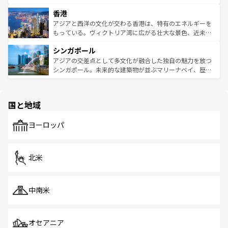
世界中の食通を魅了してやまないベトナム料理も魅力のひ
寺院や市場がいたるところに点在し、古きよき文化と現代
香港
とつ。フォーやバインミー、ベトナムコーヒーなどは、ぜ
の活気が交差している。北部ではチェンマイなどの山岳地
ひ現地で味わいたい。どの地域を訪れてもあたたかい人々
帯で自然と触れ合い、南部ではプーケットやクラビの美し
アジアと西洋の文化が交わる香港は、特有のエネルギーを
が旅行者を迎えてくれるので、きっと忘れられない旅にな
いビーチでリゾート気分を楽しむことができる。タイ料理
もっている。ヴィクトリア湾に広がる壮大な景色、近未来
るはずだ。 なお、新着のベトナム情報は
コンテンツ一覧
を
は世界的に有名で、屋台から高級レストランまで味覚を刺
的なアートスポット、そして歴史と現代が融合した町並
参照してほしい。
シンガポール
激する。気候は一年中温暖で、どの季節にも異なる楽しみ
み、どこを訪れても感動するはず。観光スポットが密集し
が待っている。親しみやすいタイの人々、仏教を中心とし
ており、効率よく見どころを回れるのも魅力。息をのむよ
アジアの交差点として多文化が融合した独自の魅力を放つ
た文化、そして多様な観光資源が、訪れる旅人を魅了し続
うな絶景から文化的な体験まで、香港を存分に楽しみ尽く
シンガポール。未来的な建築物が並ぶマリーナベイ、歴史
ける。 なお、新着のタイ情報は
コンテンツ一覧
を参照して
そう。 なお、新着の香港情報は
コンテンツ一覧
を参照して
と伝統を感じられるエスニックタウン、多数の緑豊かな公
ほしい。
ほしい。
園や自然保護区など、自然が調和した近代的な景観と文化
の多様性あふれるカラフルな町は、どこを歩いても新しい
国と地域
発見がある。さらに、治安のよさや充実した公共交通機関
も、旅行者にとっては魅力的なポイント。グルメも豊富
で、ホーカーズは地元の風情を楽しめる外せないスポット
ヨーロッパ
だ。訪れる人を飽きさせないシンガポールで、多様な魅力
を体感しよう。 なお、新着のシンガポール情報は
コンテン
ツ一覧
を参照してほしい。
北米
中南米
オセアニア