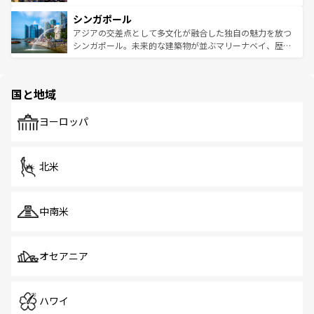
るはずだ。 なお、新着のベトナム情報は
コンテンツ一覧
を
は世界的に有名で、屋台から高級レストランまで味覚を刺
的なアートスポット、そして歴史と現代が融合した町並
参照してほしい。
シンガポール
激する。気候は一年中温暖で、どの季節にも異なる楽しみ
み、どこを訪れても感動するはず。観光スポットが密集し
が待っている。親しみやすいタイの人々、仏教を中心とし
ており、効率よく見どころを回れるのも魅力。息をのむよ
アジアの交差点として多文化が融合した独自の魅力を放つ
た文化、そして多様な観光資源が、訪れる旅人を魅了し続
うな絶景から文化的な体験まで、香港を存分に楽しみ尽く
シンガポール。未来的な建築物が並ぶマリーナベイ、歴史
ける。 なお、新着のタイ情報は
コンテンツ一覧
を参照して
そう。 なお、新着の香港情報は
コンテンツ一覧
を参照して
と伝統を感じられるエスニックタウン、多数の緑豊かな公
ほしい。
ほしい。
園や自然保護区など、自然が調和した近代的な景観と文化
の多様性あふれるカラフルな町は、どこを歩いても新しい
国と地域
発見がある。さらに、治安のよさや充実した公共交通機関
も、旅行者にとっては魅力的なポイント。グルメも豊富
で、ホーカーズは地元の風情を楽しめる外せないスポット
ヨーロッパ
だ。訪れる人を飽きさせないシンガポールで、多様な魅力
を体感しよう。 なお、新着のシンガポール情報は
コンテン
ツ一覧
を参照してほしい。
北米
中南米
オセアニア
ハワイ