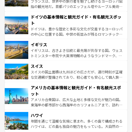
フランスは、世界中の旅行者を魅了し続けるヨーロッパ屈
アートに溢れた街角から、地方では古代ローマ遺跡や中世
指の観光地だ。首都パリのエッフェル塔やルーブル美術館
の城塞都市、穏やかなビーチリゾートまで多彩な表情を見
といった象徴的なスポットから、田舎町の古風な美しさま
せる。地方によって風土や気候が異なるスペインはその個
ドイツの基本情報と観光ガイド・有名観光スポッ
で、幅広い魅力が詰まっている。華麗な宮殿、歴史的な大
性で訪れる人を魅了する。 なお、新着のスペイン情報は
コ
聖堂、美しいビーチ、そして豊かな自然が、訪れる者を心
ト
ンテンツ一覧
を参照してほしい。
から魅了する。また、フランスは美食の国としても知ら
ドイツは、豊かな歴史と多彩な文化が交差するヨーロッパ
れ、フランス料理はユネスコ無形文化遺産にも登録されて
の中心に位置する国。中世の街並みが残るロマンチック街
いる。シャンパンの発祥地であるランス、プロヴァンスの
道から、未来を先取りするようなモダンな都市まで多様な
香り高いラベンダー畑など、多彩な楽しみ方が可能だ。さ
イギリス
顔を持つこの国は、どこを歩いても飽きることがない。ベ
らに、パリ以外の地域にも魅力が溢れており、どの街角に
ルリンの文化的活気、バイエルン州のアルプスの絶景、そ
イギリスは、古きよき伝統と最先端が共存する国。ウェス
も豊かな歴史と文化が息づいている。パリ以外の個性あふ
してライン川沿いのワイン畑といった風景は必見。ビール
トミンスター寺院や大英博物館のようなランドマーク、歴
れる地方に足を運ぶとそれぞれで全く異なる文化を体験で
とソーセージを味わいながら地元の人と過ごす楽しい時間
史ある大学都市、美しい丘陵地帯や牧歌的な風景など、エ
きるだろう。 なお、新着のフランス情報は
コンテンツ一覧
スイス
は、お酒好きな人にはぜひ体験してほしい。 なお、新着の
リアごとに異なる魅力がある。また、優雅なアフタヌーン
を参照してほしい。
ドイツ情報は
コンテンツ一覧
を参照してほしい。
ティー、ビール好きにはたまらない英国パブ、サッカー観
スイスの国土面積は九州ほどの広さだが、運行時刻が正確
戦など、本場だからこそできる体験も豊富。イギリスを旅
な交通網が整備されており、初心者でも安心して個人旅行
して楽しみつくそう。 なお、新着のイギリス情報は
コンテ
を楽しめる。日本同様に時刻表どおりの旅が可能だ。中世
アメリカの基本情報と観光ガイド・有名観光スポ
ンツ一覧
を参照してほしい。
の建物がそのまま残る町や、スイスならではのユニークな
博物館もあり、アルプス観光だけでなく町歩きも満喫する
ット
ことができる。国民の所得が高いため物価も高いが、旅行
アメリカ合衆国は、広大な土地と多様な文化が魅力の国。
者向けの交通パス提供のサービスもあり、うまく活用すれ
東海岸の都市部から西海岸のカリフォルニアまで、訪れる
ば市内交通費無料で観光を楽しむこともできる。 なお、新
場所ごとに異なる風景と体験が待っている。ニューヨーク
着のスイス情報は
コンテンツ一覧
を参照してほしい。
ハワイ
のような巨大都市は、観光、ショッピング、エンターテイ
ンメントが詰まった刺激的なスポットだ。一方、アメリカ
年間を通じて温暖な気候に恵まれ、多くの島で構成される
西部には大自然が広がり、グランドキャニオンやイエロー
ハワイは、どの島も独自の魅力をもっている。大自然の神
ストーン国立公園といった絶景が堪能できる。さらに、南
秘を感じたいなら、火山が生み出した壮大な景観を誇るハ