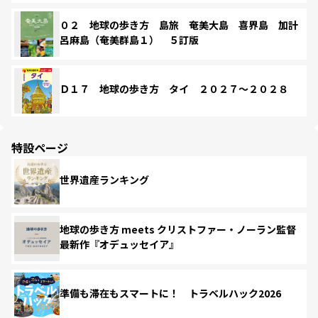
０２ 地球の歩き方 島旅 奄美大島 喜界島 加計
呂麻島（奄美群島１） ５訂版
Ｄ１７ 地球の歩き方 タイ ２０２７～２０２８
特設ページ
世界遺産ランキング
地球の歩き方 meets クリストファー・ノーラン監督
最新作『オデュッセイア』
準備も滞在もスマートに！ トラベルハック2026