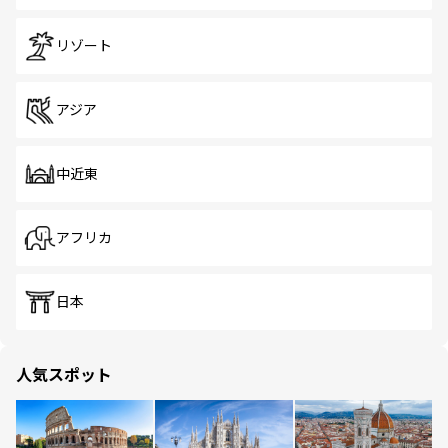
リゾート
アジア
中近東
アフリカ
日本
人気スポット