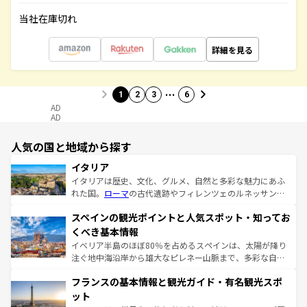
当社在庫切れ
詳細を見る
…
1
2
3
6
AD
AD
人気の国と地域から探す
イタリア
イタリアは歴史、文化、グルメ、自然と多彩な魅力にあふ
れた国。
ローマ
の古代遺跡やフィレンツェのルネッサンス
美術、ヴェネツィアの運河など、歴史あるスポットはもち
スペインの観光ポイントと人気スポット・知ってお
ろん、トスカーナの美しい田園風景やアマルフィ海岸の絶
景など、自然景観も見逃せない。観光の合間には、本場の
くべき基本情報
ピザやパスタなど、絶品のイタリア料理を堪能することも
イベリア半島のほぼ80％を占めるスペインは、太陽が降り
できる。朝目覚めてから夜眠るまで、すべての瞬間を楽し
注ぐ地中海沿岸から雄大なピレネー山脈まで、多彩な自然
ませてくれるイタリアで、忘れられない旅をしてみよう！
と文化が詰まったヨーロッパ屈指の旅行先だ。多様な地域
なお、新着のイタリア情報は
コンテンツ一覧
を参照してほ
フランスの基本情報と観光ガイド・有名観光スポ
文化が根付くこの国では、情熱的なフラメンコ、熱気あふ
しい。
れる闘牛、そして美味しいタパスが生活の一部となってい
ット
る。首都マドリードの洗練された雰囲気や、バルセロナの