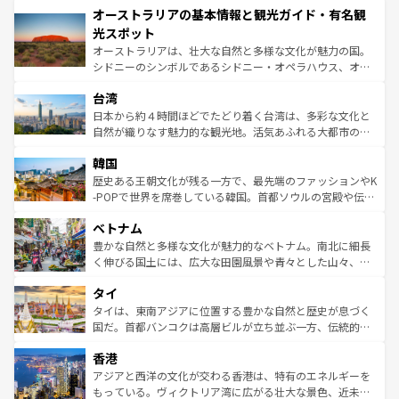
オーストラリアの基本情報と観光ガイド・有名観
部のニューオーリンズでは、音楽と美食が融合した独特の
ワイ島は見逃せない。また、定番の観光地といえばオアフ
文化が魅力。旅行者はアメリカの各地域で異なる魅力を楽
島だが、静かな自然を求めるならマウイ島やカウアイ島が
光スポット
しみながら、その多様性と豊かな歴史を感じることができ
おすすめ。エメラルドグリーンに輝く海をはじめ、豊かな
オーストラリアは、壮大な自然と多様な文化が魅力の国。
るだろう。車でのロードトリップや列車の旅も、アメリカ
文化や歴史が息づいている。「アロハスピリット」と呼ば
シドニーのシンボルであるシドニー・オペラハウス、オー
ならではの贅沢な旅のスタイルだ。 なお、新着のアメリカ
れるおもてなしの心で訪れる人々を迎えてくれるハワイの
ストラリア東海岸北部に広がる大サンゴ礁地帯グレートバ
情報は
コンテンツ一覧
を参照してほしい。
人々、おいしいローカルフードやハワイアンミュージッ
台湾
リアリーフや大陸中央部にそびえるウルル（エアーズロッ
ク、伝統的なフラダンスなど、すべてがハワイの魅力を彩
ク）、タスマニアの美しい原生林やケアンズの熱帯雨林な
日本から約４時間ほどでたどり着く台湾は、多彩な文化と
っている。訪れるたびに新しい発見と感動が待っているハ
ど、見どころがたくさん。また、カフェやワイン、オージ
自然が織りなす魅力的な観光地。活気あふれる大都市の台
ワイを、存分に味わってほしい。 なお、新着のハワイ情報
ービーフなどの食文化も豊かで、美味しいものであふれて
北やノスタルジックな町並みが人気な九份（ジォウフェ
は
コンテンツ一覧
を参照してほしい。
韓国
いる。アクティビティも充実しており、サーフィンやダイ
ン）、静ひつな山岳地帯である台湾東部など、都市の喧騒
ビング、ハイキングなど、アウトドア好きにはたまらな
と山間の静けさが共存しており、訪れる人に新しい発見と
歴史ある王朝文化が残る一方で、最先端のファッションやK
い。オーストラリアの多彩な魅力を存分に味わいつくそ
驚きをもたらしてくれる。また、奥深い台湾の食文化も魅
-POPで世界を席巻している韓国。首都ソウルの宮殿や伝統
う。 なお、新着のオーストラリア情報は
コンテンツ一覧
を
力で、夜市などの屋台グルメから高級料理、ヘルシーで美
家屋が並ぶエリアでは韓国の歴史と文化に浸ることがで
参照してほしい。
ベトナム
容にもいいと評判のスイーツなど、バラエティ豊かな料理
き、地方に足を延ばせば四季折々の自然美を楽しむことが
が味わえる。 なお、新着の台湾情報は
コンテンツ一覧
を参
できる。そして、キムチや焼肉、絶品のストリートフード
豊かな自然と多様な文化が魅力的なベトナム。南北に細長
照してほしい。
まで、さまざまな韓国料理が待っている。夜には、韓国な
く伸びる国土には、広大な田園風景や青々とした山々、世
らではのナイトライフも堪能できる。あたたかいホスピタ
界遺産に登録された壮大な自然景観が点在し、都市部では
タイ
リティに包まれながら、韓国の多彩な魅力を心ゆくまで味
急速な発展と共に伝統が息づく。ハノイの古い町並みやホ
わってみてほしい。 なお、新着の韓国情報は
コンテンツ一
ーチミン市のフランス統治時代の建物も、独特の雰囲気を
タイは、東南アジアに位置する豊かな自然と歴史が息づく
覧
を参照してほしい。
醸し出している。また、バラエティの豊かさとおいしさで
国だ。首都バンコクは高層ビルが立ち並ぶ一方、伝統的な
世界中の食通を魅了してやまないベトナム料理も魅力のひ
寺院や市場がいたるところに点在し、古きよき文化と現代
香港
とつ。フォーやバインミー、ベトナムコーヒーなどは、ぜ
の活気が交差している。北部ではチェンマイなどの山岳地
ひ現地で味わいたい。どの地域を訪れてもあたたかい人々
帯で自然と触れ合い、南部ではプーケットやクラビの美し
アジアと西洋の文化が交わる香港は、特有のエネルギーを
が旅行者を迎えてくれるので、きっと忘れられない旅にな
いビーチでリゾート気分を楽しむことができる。タイ料理
もっている。ヴィクトリア湾に広がる壮大な景色、近未来