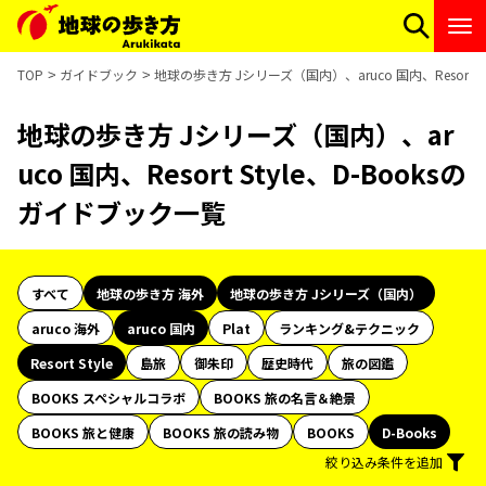
TOP
ガイドブック
地球の歩き方 Jシリーズ（国内）、aruco 国内、Resort S
地球の歩き方 Jシリーズ（国内）、ar
uco 国内、Resort Style、D-Booksの
ガイドブック一覧
すべて
地球の歩き方 海外
地球の歩き方 Jシリーズ（国内）
aruco 海外
aruco 国内
Plat
ランキング&テクニック
Resort Style
島旅
御朱印
歴史時代
旅の図鑑
BOOKS スペシャルコラボ
BOOKS 旅の名言＆絶景
BOOKS 旅と健康
BOOKS 旅の読み物
BOOKS
D-Books
絞り込み条件を追加