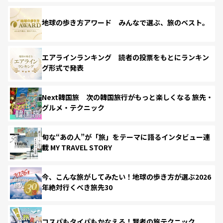
地球の歩き方アワード みんなで選ぶ、旅のベスト。
エアラインランキング 読者の投票をもとにランキン
グ形式で発表
Next韓国旅 次の韓国旅行がもっと楽しくなる 旅先・
グルメ・テクニック
旬な“あの人”が「旅」をテーマに語るインタビュー連
載 MY TRAVEL STORY
今、こんな旅がしてみたい！地球の歩き方が選ぶ2026
年絶対行くべき旅先30
コスパもタイパもかなえる！賢者の旅テクニック