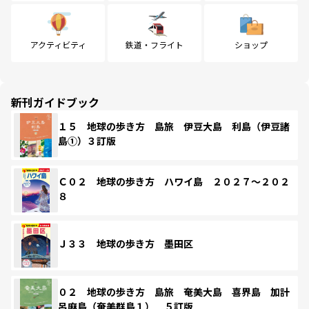
アクティビティ
鉄道・フライト
ショップ
新刊ガイドブック
１５ 地球の歩き方 島旅 伊豆大島 利島（伊豆諸
島①）３訂版
Ｃ０２ 地球の歩き方 ハワイ島 ２０２７～２０２
８
Ｊ３３ 地球の歩き方 墨田区
０２ 地球の歩き方 島旅 奄美大島 喜界島 加計
呂麻島（奄美群島１） ５訂版