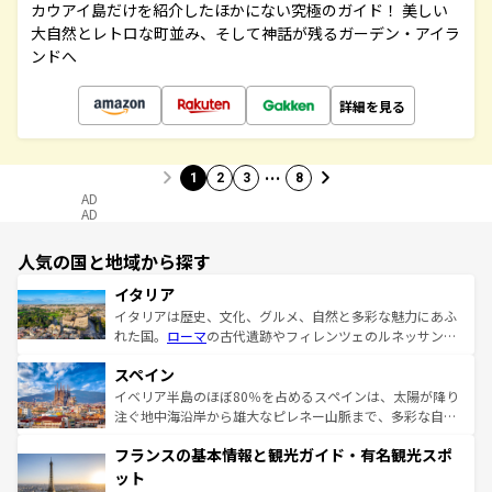
カウアイ島だけを紹介したほかにない究極のガイド！ 美しい
大自然とレトロな町並み、そして神話が残るガーデン・アイラ
ンドへ
詳細を見る
…
1
2
3
8
AD
AD
人気の国と地域から探す
イタリア
イタリアは歴史、文化、グルメ、自然と多彩な魅力にあふ
れた国。
ローマ
の古代遺跡やフィレンツェのルネッサンス
美術、ヴェネツィアの運河など、歴史あるスポットはもち
スペイン
ろん、トスカーナの美しい田園風景やアマルフィ海岸の絶
景など、自然景観も見逃せない。観光の合間には、本場の
イベリア半島のほぼ80％を占めるスペインは、太陽が降り
ピザやパスタなど、絶品のイタリア料理を堪能することも
注ぐ地中海沿岸から雄大なピレネー山脈まで、多彩な自然
できる。朝目覚めてから夜眠るまで、すべての瞬間を楽し
と文化が詰まったヨーロッパ屈指の旅行先だ。多様な地域
フランスの基本情報と観光ガイド・有名観光スポ
ませてくれるイタリアで、忘れられない旅をしてみよう！
文化が根付くこの国では、情熱的なフラメンコ、熱気あふ
なお、新着のイタリア情報は
コンテンツ一覧
を参照してほ
れる闘牛、そして美味しいタパスが生活の一部となってい
ット