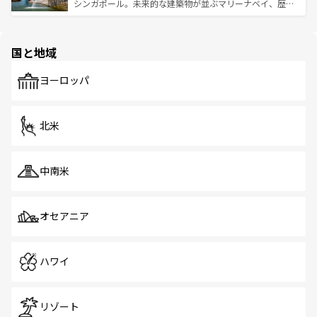
た文化、そして多様な観光資源が、訪れる旅人を魅了し続
うな絶景から文化的な体験まで、香港を存分に楽しみ尽く
シンガポール。未来的な建築物が並ぶマリーナベイ、歴史
ける。 なお、新着のタイ情報は
コンテンツ一覧
を参照して
そう。 なお、新着の香港情報は
コンテンツ一覧
を参照して
と伝統を感じられるエスニックタウン、多数の緑豊かな公
ほしい。
ほしい。
園や自然保護区など、自然が調和した近代的な景観と文化
の多様性あふれるカラフルな町は、どこを歩いても新しい
国と地域
発見がある。さらに、治安のよさや充実した公共交通機関
も、旅行者にとっては魅力的なポイント。グルメも豊富
で、ホーカーズは地元の風情を楽しめる外せないスポット
ヨーロッパ
だ。訪れる人を飽きさせないシンガポールで、多様な魅力
を体感しよう。 なお、新着のシンガポール情報は
コンテン
ツ一覧
を参照してほしい。
北米
中南米
オセアニア
ハワイ
リゾート