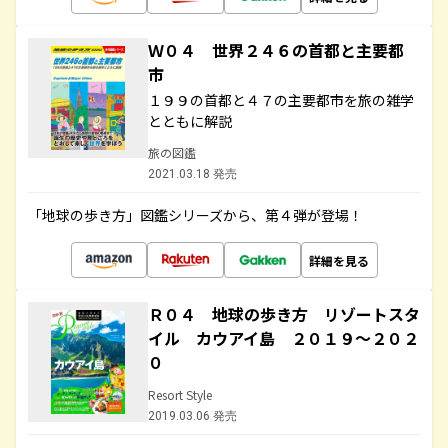
Ｗ０４ 世界２４６の首都と主要都
市
１９９の首都と４７の主要都市を旅の雑学
とともに解説
旅の図鑑
2021.03.18 発売
「地球の歩き方」図鑑シリーズから、第４弾が登場！
詳細を見る
Ｒ０４ 地球の歩き方 リゾートスタ
イル カウアイ島 ２０１９～２０２
０
Resort Style
2019.03.06 発売