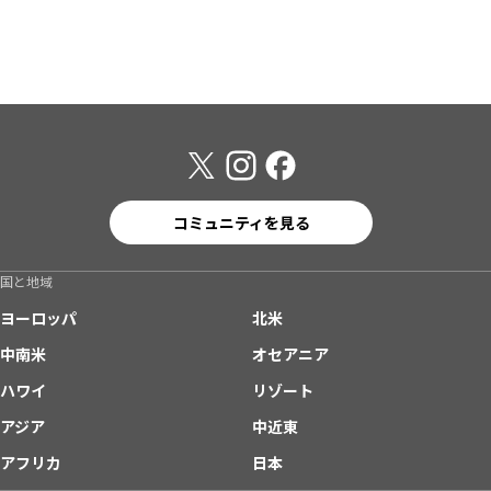
コミュニティを見る
国と地域
ヨーロッパ
北米
中南米
オセアニア
ハワイ
リゾート
アジア
中近東
アフリカ
日本