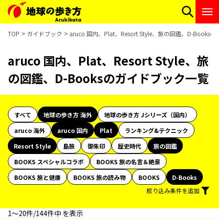
TOP
ガイドブック
aruco 国内、Plat、Resort Style、旅の図鑑、D-Boo
aruco 国内、Plat、Resort Style、旅
の図鑑、D-Booksのガイドブック一覧
すべて
地球の歩き方 海外
地球の歩き方 Jシリーズ（国内）
aruco 海外
aruco 国内
Plat
ランキング&テクニック
Resort Style
島旅
御朱印
歴史時代
旅の図鑑
BOOKS スペシャルコラボ
BOOKS 旅の名言＆絶景
BOOKS 旅と健康
BOOKS 旅の読み物
BOOKS
D-Books
絞り込み条件を追加
1〜20件/144件中 を表示