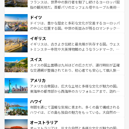
しい。
る。首都マドリードの洗練された雰囲気や、バルセロナの
フランスは、世界中の旅行者を魅了し続けるヨーロッパ屈
アートに溢れた街角から、地方では古代ローマ遺跡や中世
指の観光地だ。首都パリのエッフェル塔やルーブル美術館
の城塞都市、穏やかなビーチリゾートまで多彩な表情を見
といった象徴的なスポットから、田舎町の古風な美しさま
せる。地方によって風土や気候が異なるスペインはその個
ドイツ
で、幅広い魅力が詰まっている。華麗な宮殿、歴史的な大
性で訪れる人を魅了する。 なお、新着のスペイン情報は
コ
聖堂、美しいビーチ、そして豊かな自然が、訪れる者を心
ドイツは、豊かな歴史と多彩な文化が交差するヨーロッパ
ンテンツ一覧
を参照してほしい。
から魅了する。また、フランスは美食の国としても知ら
の中心に位置する国。中世の街並みが残るロマンチック街
れ、フランス料理はユネスコ無形文化遺産にも登録されて
道から、未来を先取りするようなモダンな都市まで多様な
イギリス
いる。シャンパンの発祥地であるランス、プロヴァンスの
顔を持つこの国は、どこを歩いても飽きることがない。ベ
香り高いラベンダー畑など、多彩な楽しみ方が可能だ。さ
ルリンの文化的活気、バイエルン州のアルプスの絶景、そ
イギリスは、古きよき伝統と最先端が共存する国。ウェス
らに、パリ以外の地域にも魅力が溢れており、どの街角に
してライン川沿いのワイン畑といった風景は必見。ビール
トミンスター寺院や大英博物館のようなランドマーク、歴
も豊かな歴史と文化が息づいている。パリ以外の個性あふ
とソーセージを味わいながら地元の人と過ごす楽しい時間
史ある大学都市、美しい丘陵地帯や牧歌的な風景など、エ
れる地方に足を運ぶとそれぞれで全く異なる文化を体験で
スイス
は、お酒好きな人にはぜひ体験してほしい。 なお、新着の
リアごとに異なる魅力がある。また、優雅なアフタヌーン
きるだろう。 なお、新着のフランス情報は
コンテンツ一覧
ドイツ情報は
コンテンツ一覧
を参照してほしい。
ティー、ビール好きにはたまらない英国パブ、サッカー観
スイスの国土面積は九州ほどの広さだが、運行時刻が正確
を参照してほしい。
戦など、本場だからこそできる体験も豊富。イギリスを旅
な交通網が整備されており、初心者でも安心して個人旅行
して楽しみつくそう。 なお、新着のイギリス情報は
コンテ
を楽しめる。日本同様に時刻表どおりの旅が可能だ。中世
アメリカ
ンツ一覧
を参照してほしい。
の建物がそのまま残る町や、スイスならではのユニークな
博物館もあり、アルプス観光だけでなく町歩きも満喫する
アメリカ合衆国は、広大な土地と多様な文化が魅力の国。
ことができる。国民の所得が高いため物価も高いが、旅行
東海岸の都市部から西海岸のカリフォルニアまで、訪れる
者向けの交通パス提供のサービスもあり、うまく活用すれ
場所ごとに異なる風景と体験が待っている。ニューヨーク
ハワイ
ば市内交通費無料で観光を楽しむこともできる。 なお、新
のような巨大都市は、観光、ショッピング、エンターテイ
着のスイス情報は
コンテンツ一覧
を参照してほしい。
ンメントが詰まった刺激的なスポットだ。一方、アメリカ
年間を通じて温暖な気候に恵まれ、多くの島で構成される
西部には大自然が広がり、グランドキャニオンやイエロー
ハワイは、どの島も独自の魅力をもっている。大自然の神
ストーン国立公園といった絶景が堪能できる。さらに、南
秘を感じたいなら、火山が生み出した壮大な景観を誇るハ
オーストラリア
部のニューオーリンズでは、音楽と美食が融合した独特の
ワイ島は見逃せない。また、定番の観光地といえばオアフ
文化が魅力。旅行者はアメリカの各地域で異なる魅力を楽
島だが、静かな自然を求めるならマウイ島やカウアイ島が
オーストラリアは、壮大な自然と多様な文化が魅力の国。