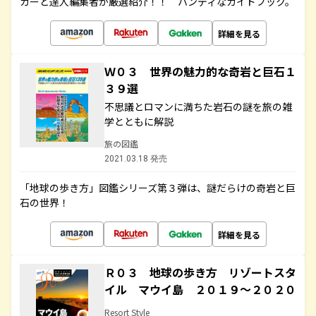
カーと達人編集者が厳選紹介！！ ハンディなガイドブック。
詳細を見る
Ｗ０３ 世界の魅力的な奇岩と巨石１
３９選
不思議とロマンに満ちた岩石の謎を旅の雑
学とともに解説
旅の図鑑
2021.03.18 発売
「地球の歩き方」図鑑シリーズ第３弾は、謎だらけの奇岩と巨
石の世界！
詳細を見る
Ｒ０３ 地球の歩き方 リゾートスタ
イル マウイ島 ２０１９～２０２０
Resort Style