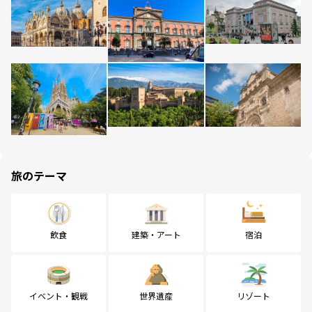
旅のテーマ
飲食
建築・アート
宿泊
イベント・観戦
世界遺産
リゾート