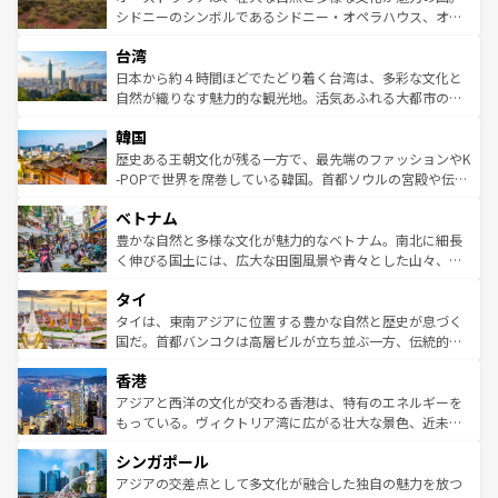
しみながら、その多様性と豊かな歴史を感じることができ
おすすめ。エメラルドグリーンに輝く海をはじめ、豊かな
シドニーのシンボルであるシドニー・オペラハウス、オー
るだろう。車でのロードトリップや列車の旅も、アメリカ
文化や歴史が息づいている。「アロハスピリット」と呼ば
ストラリア東海岸北部に広がる大サンゴ礁地帯グレートバ
ならではの贅沢な旅のスタイルだ。 なお、新着のアメリカ
台湾
れるおもてなしの心で訪れる人々を迎えてくれるハワイの
リアリーフや大陸中央部にそびえるウルル（エアーズロッ
情報は
コンテンツ一覧
を参照してほしい。
人々、おいしいローカルフードやハワイアンミュージッ
ク）、タスマニアの美しい原生林やケアンズの熱帯雨林な
日本から約４時間ほどでたどり着く台湾は、多彩な文化と
ク、伝統的なフラダンスなど、すべてがハワイの魅力を彩
ど、見どころがたくさん。また、カフェやワイン、オージ
自然が織りなす魅力的な観光地。活気あふれる大都市の台
っている。訪れるたびに新しい発見と感動が待っているハ
ービーフなどの食文化も豊かで、美味しいものであふれて
北やノスタルジックな町並みが人気な九份（ジォウフェ
ワイを、存分に味わってほしい。 なお、新着のハワイ情報
韓国
いる。アクティビティも充実しており、サーフィンやダイ
ン）、静ひつな山岳地帯である台湾東部など、都市の喧騒
は
コンテンツ一覧
を参照してほしい。
ビング、ハイキングなど、アウトドア好きにはたまらな
と山間の静けさが共存しており、訪れる人に新しい発見と
歴史ある王朝文化が残る一方で、最先端のファッションやK
い。オーストラリアの多彩な魅力を存分に味わいつくそ
驚きをもたらしてくれる。また、奥深い台湾の食文化も魅
-POPで世界を席巻している韓国。首都ソウルの宮殿や伝統
う。 なお、新着のオーストラリア情報は
コンテンツ一覧
を
力で、夜市などの屋台グルメから高級料理、ヘルシーで美
家屋が並ぶエリアでは韓国の歴史と文化に浸ることがで
参照してほしい。
ベトナム
容にもいいと評判のスイーツなど、バラエティ豊かな料理
き、地方に足を延ばせば四季折々の自然美を楽しむことが
が味わえる。 なお、新着の台湾情報は
コンテンツ一覧
を参
できる。そして、キムチや焼肉、絶品のストリートフード
豊かな自然と多様な文化が魅力的なベトナム。南北に細長
照してほしい。
まで、さまざまな韓国料理が待っている。夜には、韓国な
く伸びる国土には、広大な田園風景や青々とした山々、世
らではのナイトライフも堪能できる。あたたかいホスピタ
界遺産に登録された壮大な自然景観が点在し、都市部では
タイ
リティに包まれながら、韓国の多彩な魅力を心ゆくまで味
急速な発展と共に伝統が息づく。ハノイの古い町並みやホ
わってみてほしい。 なお、新着の韓国情報は
コンテンツ一
ーチミン市のフランス統治時代の建物も、独特の雰囲気を
タイは、東南アジアに位置する豊かな自然と歴史が息づく
覧
を参照してほしい。
醸し出している。また、バラエティの豊かさとおいしさで
国だ。首都バンコクは高層ビルが立ち並ぶ一方、伝統的な
世界中の食通を魅了してやまないベトナム料理も魅力のひ
寺院や市場がいたるところに点在し、古きよき文化と現代
香港
とつ。フォーやバインミー、ベトナムコーヒーなどは、ぜ
の活気が交差している。北部ではチェンマイなどの山岳地
ひ現地で味わいたい。どの地域を訪れてもあたたかい人々
帯で自然と触れ合い、南部ではプーケットやクラビの美し
アジアと西洋の文化が交わる香港は、特有のエネルギーを
が旅行者を迎えてくれるので、きっと忘れられない旅にな
いビーチでリゾート気分を楽しむことができる。タイ料理
もっている。ヴィクトリア湾に広がる壮大な景色、近未来
るはずだ。 なお、新着のベトナム情報は
コンテンツ一覧
を
は世界的に有名で、屋台から高級レストランまで味覚を刺
的なアートスポット、そして歴史と現代が融合した町並
参照してほしい。
シンガポール
激する。気候は一年中温暖で、どの季節にも異なる楽しみ
み、どこを訪れても感動するはず。観光スポットが密集し
が待っている。親しみやすいタイの人々、仏教を中心とし
ており、効率よく見どころを回れるのも魅力。息をのむよ
アジアの交差点として多文化が融合した独自の魅力を放つ