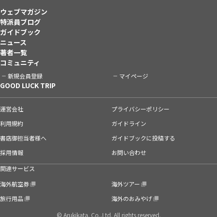
ウェブマガジン
特派員ブログ
ガイドブック
ニュース
著者一覧
コミュニティ
新規会員登録
マイページ
GOOD LUCK TRIP
運営会社
プライバシーポリシー
利用規約
ガイドライン
書店御担当者様へ
ガイドブックに投稿する
採用情報
お問い合わせ
関連サービス
海外航空券
海外ツアー
旅行用品
海外のおみやげ
© Arukikata. Co.,Ltd. All rights reserved.