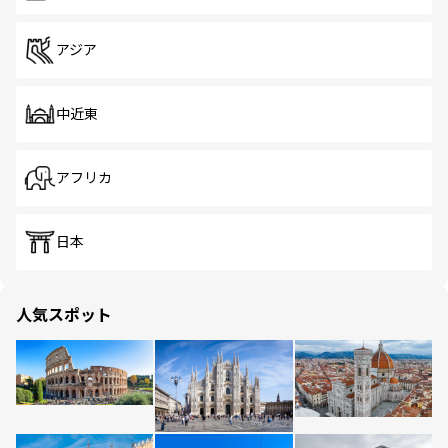
アジア
中近東
アフリカ
日本
人気スポット