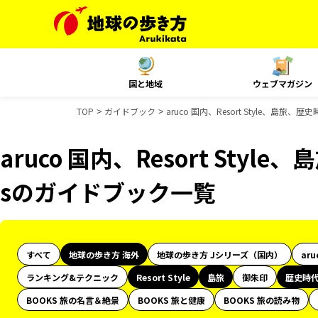
国と地域
ウェブマガジン
TOP
ガイドブック
aruco 国内、Resort Style、島旅
aruco 国内、Resort Styl
sのガイドブック一覧
すべて
地球の歩き方 海外
地球の歩き方 Jシリーズ（国内）
aru
ランキング&テクニック
Resort Style
島旅
御朱印
歴史時
BOOKS 旅の名言＆絶景
BOOKS 旅と健康
BOOKS 旅の読み物