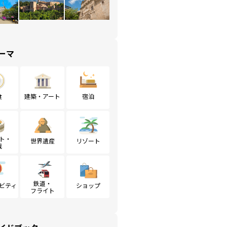
ーマ
食
建築・アート
宿泊
ト・
世界遺産
リゾート
戦
鉄道・
ビティ
ショップ
フライト