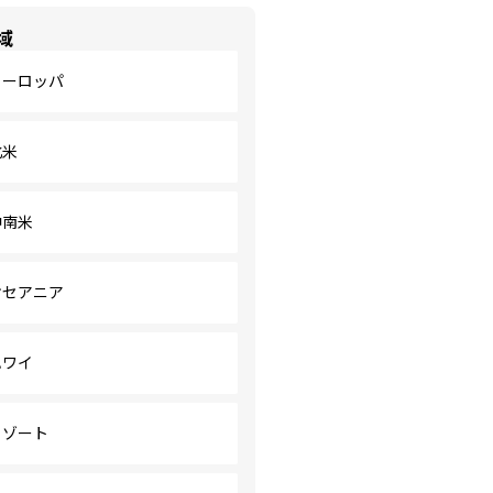
域
ヨーロッパ
北米
中南米
オセアニア
ハワイ
リゾート