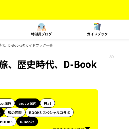
特派員ブログ
ガイドブック
、歴史時代、D-Booksのガイドブック一覧
AD
e、島旅、歴史時代、D-Book
co 海外
aruco 国内
Plat
代
旅の図鑑
BOOKS スペシャルコラボ
BOOKS
D-Books