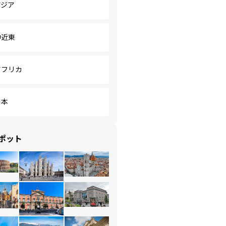
アジア
中近東
アフリカ
日本
ポット