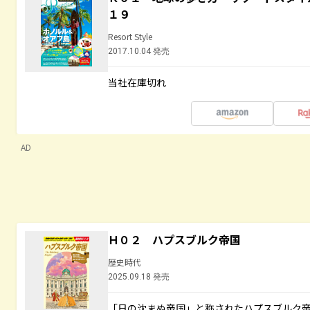
１９
Resort Style
2017.10.04 発売
当社在庫切れ
AD
Ｈ０２ ハプスブルク帝国
歴史時代
2025.09.18 発売
「日の沈まぬ帝国」と称されたハプスブルク