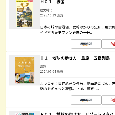
Ｈ０１ 戦国
歴史時代
2025.10.23 発売
日本の城や古戦場、武将ゆかりの史跡、展示
イドする歴史ファン必携の一冊。
０１ 地球の歩き方 島旅 五島列島 
島旅
2024.07.04 発売
ようこそ！世界遺産の教会、絶品島ごはん、
魅力をギュッと凝縮。さあ、島旅へ。
Ｒ０１ 地球の歩き方 リゾートスタイ