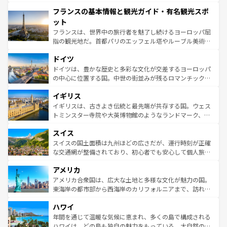
できる。朝目覚めてから夜眠るまで、すべての瞬間を楽し
と文化が詰まったヨーロッパ屈指の旅行先だ。多様な地域
フランスの基本情報と観光ガイド・有名観光スポ
ませてくれるイタリアで、忘れられない旅をしてみよう！
文化が根付くこの国では、情熱的なフラメンコ、熱気あふ
なお、新着のイタリア情報は
コンテンツ一覧
を参照してほ
れる闘牛、そして美味しいタパスが生活の一部となってい
ット
しい。
る。首都マドリードの洗練された雰囲気や、バルセロナの
フランスは、世界中の旅行者を魅了し続けるヨーロッパ屈
アートに溢れた街角から、地方では古代ローマ遺跡や中世
指の観光地だ。首都パリのエッフェル塔やルーブル美術館
の城塞都市、穏やかなビーチリゾートまで多彩な表情を見
といった象徴的なスポットから、田舎町の古風な美しさま
せる。地方によって風土や気候が異なるスペインはその個
ドイツ
で、幅広い魅力が詰まっている。華麗な宮殿、歴史的な大
性で訪れる人を魅了する。 なお、新着のスペイン情報は
コ
聖堂、美しいビーチ、そして豊かな自然が、訪れる者を心
ドイツは、豊かな歴史と多彩な文化が交差するヨーロッパ
ンテンツ一覧
を参照してほしい。
から魅了する。また、フランスは美食の国としても知ら
の中心に位置する国。中世の街並みが残るロマンチック街
れ、フランス料理はユネスコ無形文化遺産にも登録されて
道から、未来を先取りするようなモダンな都市まで多様な
イギリス
いる。シャンパンの発祥地であるランス、プロヴァンスの
顔を持つこの国は、どこを歩いても飽きることがない。ベ
香り高いラベンダー畑など、多彩な楽しみ方が可能だ。さ
ルリンの文化的活気、バイエルン州のアルプスの絶景、そ
イギリスは、古きよき伝統と最先端が共存する国。ウェス
らに、パリ以外の地域にも魅力が溢れており、どの街角に
してライン川沿いのワイン畑といった風景は必見。ビール
トミンスター寺院や大英博物館のようなランドマーク、歴
も豊かな歴史と文化が息づいている。パリ以外の個性あふ
とソーセージを味わいながら地元の人と過ごす楽しい時間
史ある大学都市、美しい丘陵地帯や牧歌的な風景など、エ
れる地方に足を運ぶとそれぞれで全く異なる文化を体験で
スイス
は、お酒好きな人にはぜひ体験してほしい。 なお、新着の
リアごとに異なる魅力がある。また、優雅なアフタヌーン
きるだろう。 なお、新着のフランス情報は
コンテンツ一覧
ドイツ情報は
コンテンツ一覧
を参照してほしい。
ティー、ビール好きにはたまらない英国パブ、サッカー観
スイスの国土面積は九州ほどの広さだが、運行時刻が正確
を参照してほしい。
戦など、本場だからこそできる体験も豊富。イギリスを旅
な交通網が整備されており、初心者でも安心して個人旅行
して楽しみつくそう。 なお、新着のイギリス情報は
コンテ
を楽しめる。日本同様に時刻表どおりの旅が可能だ。中世
アメリカ
ンツ一覧
を参照してほしい。
の建物がそのまま残る町や、スイスならではのユニークな
博物館もあり、アルプス観光だけでなく町歩きも満喫する
アメリカ合衆国は、広大な土地と多様な文化が魅力の国。
ことができる。国民の所得が高いため物価も高いが、旅行
東海岸の都市部から西海岸のカリフォルニアまで、訪れる
者向けの交通パス提供のサービスもあり、うまく活用すれ
場所ごとに異なる風景と体験が待っている。ニューヨーク
ハワイ
ば市内交通費無料で観光を楽しむこともできる。 なお、新
のような巨大都市は、観光、ショッピング、エンターテイ
着のスイス情報は
コンテンツ一覧
を参照してほしい。
ンメントが詰まった刺激的なスポットだ。一方、アメリカ
年間を通じて温暖な気候に恵まれ、多くの島で構成される
西部には大自然が広がり、グランドキャニオンやイエロー
ハワイは、どの島も独自の魅力をもっている。大自然の神