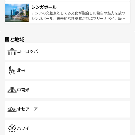
るはずだ。 なお、新着のベトナム情報は
コンテンツ一覧
を
は世界的に有名で、屋台から高級レストランまで味覚を刺
的なアートスポット、そして歴史と現代が融合した町並
参照してほしい。
シンガポール
激する。気候は一年中温暖で、どの季節にも異なる楽しみ
み、どこを訪れても感動するはず。観光スポットが密集し
が待っている。親しみやすいタイの人々、仏教を中心とし
ており、効率よく見どころを回れるのも魅力。息をのむよ
アジアの交差点として多文化が融合した独自の魅力を放つ
た文化、そして多様な観光資源が、訪れる旅人を魅了し続
うな絶景から文化的な体験まで、香港を存分に楽しみ尽く
シンガポール。未来的な建築物が並ぶマリーナベイ、歴史
ける。 なお、新着のタイ情報は
コンテンツ一覧
を参照して
そう。 なお、新着の香港情報は
コンテンツ一覧
を参照して
と伝統を感じられるエスニックタウン、多数の緑豊かな公
ほしい。
ほしい。
園や自然保護区など、自然が調和した近代的な景観と文化
の多様性あふれるカラフルな町は、どこを歩いても新しい
国と地域
発見がある。さらに、治安のよさや充実した公共交通機関
も、旅行者にとっては魅力的なポイント。グルメも豊富
で、ホーカーズは地元の風情を楽しめる外せないスポット
ヨーロッパ
だ。訪れる人を飽きさせないシンガポールで、多様な魅力
を体感しよう。 なお、新着のシンガポール情報は
コンテン
ツ一覧
を参照してほしい。
北米
中南米
オセアニア
ハワイ