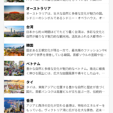
ストーン国立公園といった絶景が堪能できる。さらに、南
秘を感じたいなら、火山が生み出した壮大な景観を誇るハ
オーストラリア
部のニューオーリンズでは、音楽と美食が融合した独特の
ワイ島は見逃せない。また、定番の観光地といえばオアフ
文化が魅力。旅行者はアメリカの各地域で異なる魅力を楽
島だが、静かな自然を求めるならマウイ島やカウアイ島が
オーストラリアは、壮大な自然と多様な文化が魅力の国。
しみながら、その多様性と豊かな歴史を感じることができ
おすすめ。エメラルドグリーンに輝く海をはじめ、豊かな
シドニーのシンボルであるシドニー・オペラハウス、オー
るだろう。車でのロードトリップや列車の旅も、アメリカ
文化や歴史が息づいている。「アロハスピリット」と呼ば
ストラリア東海岸北部に広がる大サンゴ礁地帯グレートバ
ならではの贅沢な旅のスタイルだ。 なお、新着のアメリカ
台湾
れるおもてなしの心で訪れる人々を迎えてくれるハワイの
リアリーフや大陸中央部にそびえるウルル（エアーズロッ
情報は
コンテンツ一覧
を参照してほしい。
人々、おいしいローカルフードやハワイアンミュージッ
ク）、タスマニアの美しい原生林やケアンズの熱帯雨林な
日本から約４時間ほどでたどり着く台湾は、多彩な文化と
ク、伝統的なフラダンスなど、すべてがハワイの魅力を彩
ど、見どころがたくさん。また、カフェやワイン、オージ
自然が織りなす魅力的な観光地。活気あふれる大都市の台
っている。訪れるたびに新しい発見と感動が待っているハ
ービーフなどの食文化も豊かで、美味しいものであふれて
北やノスタルジックな町並みが人気な九份（ジォウフェ
ワイを、存分に味わってほしい。 なお、新着のハワイ情報
韓国
いる。アクティビティも充実しており、サーフィンやダイ
ン）、静ひつな山岳地帯である台湾東部など、都市の喧騒
は
コンテンツ一覧
を参照してほしい。
ビング、ハイキングなど、アウトドア好きにはたまらな
と山間の静けさが共存しており、訪れる人に新しい発見と
歴史ある王朝文化が残る一方で、最先端のファッションやK
い。オーストラリアの多彩な魅力を存分に味わいつくそ
驚きをもたらしてくれる。また、奥深い台湾の食文化も魅
-POPで世界を席巻している韓国。首都ソウルの宮殿や伝統
う。 なお、新着のオーストラリア情報は
コンテンツ一覧
を
力で、夜市などの屋台グルメから高級料理、ヘルシーで美
家屋が並ぶエリアでは韓国の歴史と文化に浸ることがで
参照してほしい。
ベトナム
容にもいいと評判のスイーツなど、バラエティ豊かな料理
き、地方に足を延ばせば四季折々の自然美を楽しむことが
が味わえる。 なお、新着の台湾情報は
コンテンツ一覧
を参
できる。そして、キムチや焼肉、絶品のストリートフード
豊かな自然と多様な文化が魅力的なベトナム。南北に細長
照してほしい。
まで、さまざまな韓国料理が待っている。夜には、韓国な
く伸びる国土には、広大な田園風景や青々とした山々、世
らではのナイトライフも堪能できる。あたたかいホスピタ
界遺産に登録された壮大な自然景観が点在し、都市部では
タイ
リティに包まれながら、韓国の多彩な魅力を心ゆくまで味
急速な発展と共に伝統が息づく。ハノイの古い町並みやホ
わってみてほしい。 なお、新着の韓国情報は
コンテンツ一
ーチミン市のフランス統治時代の建物も、独特の雰囲気を
タイは、東南アジアに位置する豊かな自然と歴史が息づく
覧
を参照してほしい。
醸し出している。また、バラエティの豊かさとおいしさで
国だ。首都バンコクは高層ビルが立ち並ぶ一方、伝統的な
世界中の食通を魅了してやまないベトナム料理も魅力のひ
寺院や市場がいたるところに点在し、古きよき文化と現代
香港
とつ。フォーやバインミー、ベトナムコーヒーなどは、ぜ
の活気が交差している。北部ではチェンマイなどの山岳地
ひ現地で味わいたい。どの地域を訪れてもあたたかい人々
帯で自然と触れ合い、南部ではプーケットやクラビの美し
アジアと西洋の文化が交わる香港は、特有のエネルギーを
が旅行者を迎えてくれるので、きっと忘れられない旅にな
いビーチでリゾート気分を楽しむことができる。タイ料理
もっている。ヴィクトリア湾に広がる壮大な景色、近未来