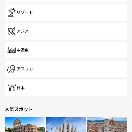
リゾート
アジア
中近東
アフリカ
日本
人気スポット