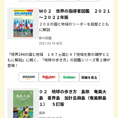
Ｗ０２ 世界の指導者図鑑 ２０２１
～２０２２年版
２０８の国と地域のリーダーを経歴ととも
に解説
旅の図鑑
2021.03.18 発売
『世界244の国と地域 １９７ヵ国と４７地域を旅の雑学とと
もに解説』に続く、「地球の歩き方」の図鑑シリーズ第２弾が
登場！
詳細を見る
０２ 地球の歩き方 島旅 奄美大
島 喜界島 加計呂麻島（奄美群島
１） ５訂版
島旅