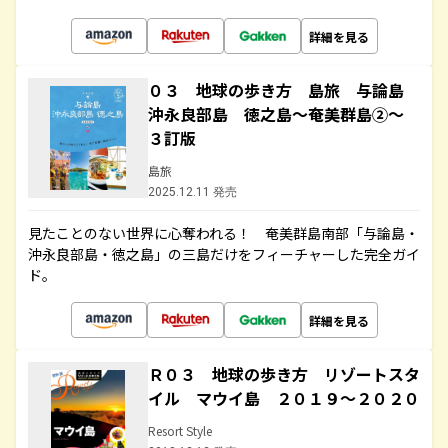
詳細を見る
０３ 地球の歩き方 島旅 与論島
沖永良部島 徳之島～奄美群島②～
３訂版
島旅
2025.12.11 発売
見たことのない世界に心奪われる！ 奄美群島南部「与論島・
沖永良部島・徳之島」の三島だけをフィーチャーした完全ガイ
ド。
詳細を見る
Ｒ０３ 地球の歩き方 リゾートスタ
イル マウイ島 ２０１９～２０２０
Resort Style