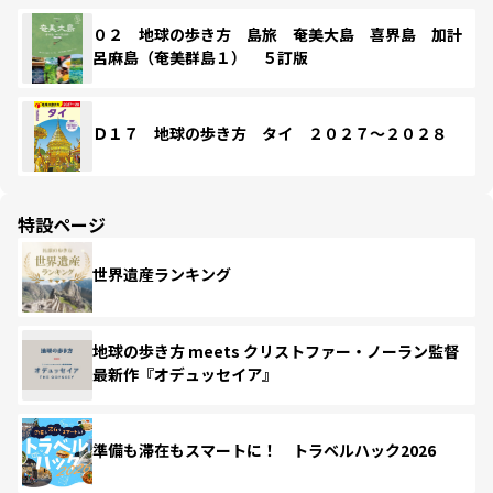
０２ 地球の歩き方 島旅 奄美大島 喜界島 加計
呂麻島（奄美群島１） ５訂版
Ｄ１７ 地球の歩き方 タイ ２０２７～２０２８
特設ページ
世界遺産ランキング
地球の歩き方 meets クリストファー・ノーラン監督
最新作『オデュッセイア』
準備も滞在もスマートに！ トラベルハック2026