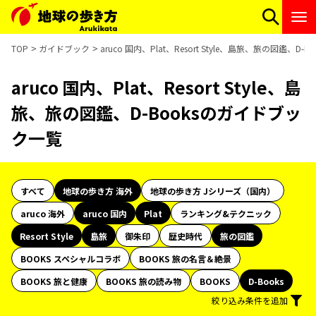
TOP
ガイドブック
aruco 国内、Plat、Resort Style、島旅、旅の図鑑、D
aruco 国内、Plat、Resort Style、島
旅、旅の図鑑、D-Booksのガイドブッ
ク一覧
すべて
地球の歩き方 海外
地球の歩き方 Jシリーズ（国内）
aruco 海外
aruco 国内
Plat
ランキング&テクニック
Resort Style
島旅
御朱印
歴史時代
旅の図鑑
BOOKS スペシャルコラボ
BOOKS 旅の名言＆絶景
BOOKS 旅と健康
BOOKS 旅の読み物
BOOKS
D-Books
絞り込み条件を追加