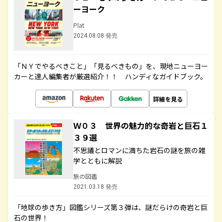
ーヨーク
Plat
2024.08.08 発売
「ＮＹでやるべきこと」「見るべきもの」を、現地ニューヨー
カーと達人編集者が厳選紹介！！ ハンディなガイドブック。
詳細を見る
Ｗ０３ 世界の魅力的な奇岩と巨石１
３９選
不思議とロマンに満ちた岩石の謎を旅の雑
学とともに解説
旅の図鑑
2021.03.18 発売
「地球の歩き方」図鑑シリーズ第３弾は、謎だらけの奇岩と巨
石の世界！