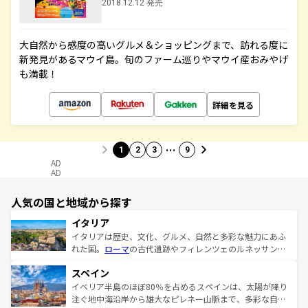
2018.12.12 発売
大自然から感度の高いグルメ＆ショッピングまで、訪れる度に
新発見があるマウイ島。旬のファーム巡りやマウイ産おみやげ
も満載！
詳細を見る
…
1
2
3
9
AD
AD
人気の国と地域から探す
イタリア
イタリアは歴史、文化、グルメ、自然と多彩な魅力にあふ
れた国。
ローマ
の古代遺跡やフィレンツェのルネッサンス
美術、ヴェネツィアの運河など、歴史あるスポットはもち
スペイン
ろん、トスカーナの美しい田園風景やアマルフィ海岸の絶
景など、自然景観も見逃せない。観光の合間には、本場の
イベリア半島のほぼ80％を占めるスペインは、太陽が降り
ピザやパスタなど、絶品のイタリア料理を堪能することも
注ぐ地中海沿岸から雄大なピレネー山脈まで、多彩な自然