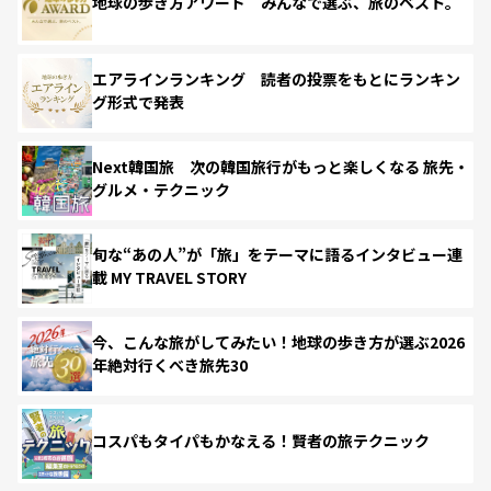
地球の歩き方アワード みんなで選ぶ、旅のベスト。
エアラインランキング 読者の投票をもとにランキン
グ形式で発表
Next韓国旅 次の韓国旅行がもっと楽しくなる 旅先・
グルメ・テクニック
旬な“あの人”が「旅」をテーマに語るインタビュー連
載 MY TRAVEL STORY
今、こんな旅がしてみたい！地球の歩き方が選ぶ2026
年絶対行くべき旅先30
コスパもタイパもかなえる！賢者の旅テクニック