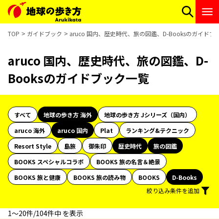
TOP
ガイドブック
aruco 国内、歴史時代、旅の図鑑、D-Booksのガイド
aruco 国内、歴史時代、旅の図鑑、D-
Booksのガイドブック一覧
すべて
地球の歩き方 海外
地球の歩き方 Jシリーズ（国内）
aruco 海外
aruco 国内
Plat
ランキング&テクニック
Resort Style
島旅
御朱印
歴史時代
旅の図鑑
BOOKS スペシャルコラボ
BOOKS 旅の名言＆絶景
BOOKS 旅と健康
BOOKS 旅の読み物
BOOKS
D-Books
絞り込み条件を追加
1〜20件/104件中 を表示