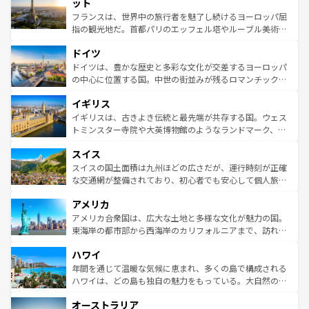
なお、新着のイタリア情報は
コンテンツ一覧
を参照してほ
れる闘牛、そして美味しいタパスが生活の一部となってい
ット
しい。
る。首都マドリードの洗練された雰囲気や、バルセロナの
フランスは、世界中の旅行者を魅了し続けるヨーロッパ屈
アートに溢れた街角から、地方では古代ローマ遺跡や中世
指の観光地だ。首都パリのエッフェル塔やルーブル美術館
の城塞都市、穏やかなビーチリゾートまで多彩な表情を見
といった象徴的なスポットから、田舎町の古風な美しさま
せる。地方によって風土や気候が異なるスペインはその個
ドイツ
で、幅広い魅力が詰まっている。華麗な宮殿、歴史的な大
性で訪れる人を魅了する。 なお、新着のスペイン情報は
コ
聖堂、美しいビーチ、そして豊かな自然が、訪れる者を心
ドイツは、豊かな歴史と多彩な文化が交差するヨーロッパ
ンテンツ一覧
を参照してほしい。
から魅了する。また、フランスは美食の国としても知ら
の中心に位置する国。中世の街並みが残るロマンチック街
れ、フランス料理はユネスコ無形文化遺産にも登録されて
道から、未来を先取りするようなモダンな都市まで多様な
イギリス
いる。シャンパンの発祥地であるランス、プロヴァンスの
顔を持つこの国は、どこを歩いても飽きることがない。ベ
香り高いラベンダー畑など、多彩な楽しみ方が可能だ。さ
ルリンの文化的活気、バイエルン州のアルプスの絶景、そ
イギリスは、古きよき伝統と最先端が共存する国。ウェス
らに、パリ以外の地域にも魅力が溢れており、どの街角に
してライン川沿いのワイン畑といった風景は必見。ビール
トミンスター寺院や大英博物館のようなランドマーク、歴
も豊かな歴史と文化が息づいている。パリ以外の個性あふ
とソーセージを味わいながら地元の人と過ごす楽しい時間
史ある大学都市、美しい丘陵地帯や牧歌的な風景など、エ
れる地方に足を運ぶとそれぞれで全く異なる文化を体験で
スイス
は、お酒好きな人にはぜひ体験してほしい。 なお、新着の
リアごとに異なる魅力がある。また、優雅なアフタヌーン
きるだろう。 なお、新着のフランス情報は
コンテンツ一覧
ドイツ情報は
コンテンツ一覧
を参照してほしい。
ティー、ビール好きにはたまらない英国パブ、サッカー観
スイスの国土面積は九州ほどの広さだが、運行時刻が正確
を参照してほしい。
戦など、本場だからこそできる体験も豊富。イギリスを旅
な交通網が整備されており、初心者でも安心して個人旅行
して楽しみつくそう。 なお、新着のイギリス情報は
コンテ
を楽しめる。日本同様に時刻表どおりの旅が可能だ。中世
アメリカ
ンツ一覧
を参照してほしい。
の建物がそのまま残る町や、スイスならではのユニークな
博物館もあり、アルプス観光だけでなく町歩きも満喫する
アメリカ合衆国は、広大な土地と多様な文化が魅力の国。
ことができる。国民の所得が高いため物価も高いが、旅行
東海岸の都市部から西海岸のカリフォルニアまで、訪れる
者向けの交通パス提供のサービスもあり、うまく活用すれ
場所ごとに異なる風景と体験が待っている。ニューヨーク
ハワイ
ば市内交通費無料で観光を楽しむこともできる。 なお、新
のような巨大都市は、観光、ショッピング、エンターテイ
着のスイス情報は
コンテンツ一覧
を参照してほしい。
ンメントが詰まった刺激的なスポットだ。一方、アメリカ
年間を通じて温暖な気候に恵まれ、多くの島で構成される
西部には大自然が広がり、グランドキャニオンやイエロー
ハワイは、どの島も独自の魅力をもっている。大自然の神
ストーン国立公園といった絶景が堪能できる。さらに、南
秘を感じたいなら、火山が生み出した壮大な景観を誇るハ
オーストラリア
部のニューオーリンズでは、音楽と美食が融合した独特の
ワイ島は見逃せない。また、定番の観光地といえばオアフ