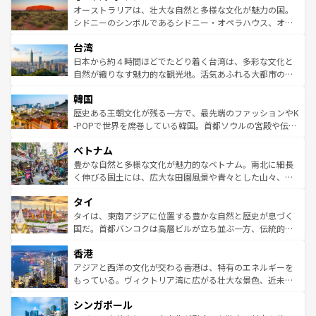
文化が魅力。旅行者はアメリカの各地域で異なる魅力を楽
島だが、静かな自然を求めるならマウイ島やカウアイ島が
オーストラリアは、壮大な自然と多様な文化が魅力の国。
しみながら、その多様性と豊かな歴史を感じることができ
おすすめ。エメラルドグリーンに輝く海をはじめ、豊かな
シドニーのシンボルであるシドニー・オペラハウス、オー
るだろう。車でのロードトリップや列車の旅も、アメリカ
文化や歴史が息づいている。「アロハスピリット」と呼ば
ストラリア東海岸北部に広がる大サンゴ礁地帯グレートバ
ならではの贅沢な旅のスタイルだ。 なお、新着のアメリカ
台湾
れるおもてなしの心で訪れる人々を迎えてくれるハワイの
リアリーフや大陸中央部にそびえるウルル（エアーズロッ
情報は
コンテンツ一覧
を参照してほしい。
人々、おいしいローカルフードやハワイアンミュージッ
ク）、タスマニアの美しい原生林やケアンズの熱帯雨林な
日本から約４時間ほどでたどり着く台湾は、多彩な文化と
ク、伝統的なフラダンスなど、すべてがハワイの魅力を彩
ど、見どころがたくさん。また、カフェやワイン、オージ
自然が織りなす魅力的な観光地。活気あふれる大都市の台
っている。訪れるたびに新しい発見と感動が待っているハ
ービーフなどの食文化も豊かで、美味しいものであふれて
北やノスタルジックな町並みが人気な九份（ジォウフェ
ワイを、存分に味わってほしい。 なお、新着のハワイ情報
韓国
いる。アクティビティも充実しており、サーフィンやダイ
ン）、静ひつな山岳地帯である台湾東部など、都市の喧騒
は
コンテンツ一覧
を参照してほしい。
ビング、ハイキングなど、アウトドア好きにはたまらな
と山間の静けさが共存しており、訪れる人に新しい発見と
歴史ある王朝文化が残る一方で、最先端のファッションやK
い。オーストラリアの多彩な魅力を存分に味わいつくそ
驚きをもたらしてくれる。また、奥深い台湾の食文化も魅
-POPで世界を席巻している韓国。首都ソウルの宮殿や伝統
う。 なお、新着のオーストラリア情報は
コンテンツ一覧
を
力で、夜市などの屋台グルメから高級料理、ヘルシーで美
家屋が並ぶエリアでは韓国の歴史と文化に浸ることがで
参照してほしい。
ベトナム
容にもいいと評判のスイーツなど、バラエティ豊かな料理
き、地方に足を延ばせば四季折々の自然美を楽しむことが
が味わえる。 なお、新着の台湾情報は
コンテンツ一覧
を参
できる。そして、キムチや焼肉、絶品のストリートフード
豊かな自然と多様な文化が魅力的なベトナム。南北に細長
照してほしい。
まで、さまざまな韓国料理が待っている。夜には、韓国な
く伸びる国土には、広大な田園風景や青々とした山々、世
らではのナイトライフも堪能できる。あたたかいホスピタ
界遺産に登録された壮大な自然景観が点在し、都市部では
タイ
リティに包まれながら、韓国の多彩な魅力を心ゆくまで味
急速な発展と共に伝統が息づく。ハノイの古い町並みやホ
わってみてほしい。 なお、新着の韓国情報は
コンテンツ一
ーチミン市のフランス統治時代の建物も、独特の雰囲気を
タイは、東南アジアに位置する豊かな自然と歴史が息づく
覧
を参照してほしい。
醸し出している。また、バラエティの豊かさとおいしさで
国だ。首都バンコクは高層ビルが立ち並ぶ一方、伝統的な
世界中の食通を魅了してやまないベトナム料理も魅力のひ
寺院や市場がいたるところに点在し、古きよき文化と現代
香港
とつ。フォーやバインミー、ベトナムコーヒーなどは、ぜ
の活気が交差している。北部ではチェンマイなどの山岳地
ひ現地で味わいたい。どの地域を訪れてもあたたかい人々
帯で自然と触れ合い、南部ではプーケットやクラビの美し
アジアと西洋の文化が交わる香港は、特有のエネルギーを
が旅行者を迎えてくれるので、きっと忘れられない旅にな
いビーチでリゾート気分を楽しむことができる。タイ料理
もっている。ヴィクトリア湾に広がる壮大な景色、近未来
るはずだ。 なお、新着のベトナム情報は
コンテンツ一覧
を
は世界的に有名で、屋台から高級レストランまで味覚を刺
的なアートスポット、そして歴史と現代が融合した町並
参照してほしい。
シンガポール
激する。気候は一年中温暖で、どの季節にも異なる楽しみ
み、どこを訪れても感動するはず。観光スポットが密集し