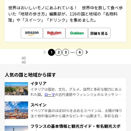
世界はおいしいモノにあふれている！ 世界中を旅して食べ歩
いた「地球の歩き方」編集部が、116の国と地域の「名物料
理」や「スイーツ」「ドリンク」を集めました。
詳細を見る
…
1
2
3
6
AD
AD
人気の国と地域から探す
イタリア
イタリアは歴史、文化、グルメ、自然と多彩な魅力にあふ
れた国。
ローマ
の古代遺跡やフィレンツェのルネッサンス
美術、ヴェネツィアの運河など、歴史あるスポットはもち
スペイン
ろん、トスカーナの美しい田園風景やアマルフィ海岸の絶
景など、自然景観も見逃せない。観光の合間には、本場の
イベリア半島のほぼ80％を占めるスペインは、太陽が降り
ピザやパスタなど、絶品のイタリア料理を堪能することも
注ぐ地中海沿岸から雄大なピレネー山脈まで、多彩な自然
できる。朝目覚めてから夜眠るまで、すべての瞬間を楽し
と文化が詰まったヨーロッパ屈指の旅行先だ。多様な地域
フランスの基本情報と観光ガイド・有名観光スポ
ませてくれるイタリアで、忘れられない旅をしてみよう！
文化が根付くこの国では、情熱的なフラメンコ、熱気あふ