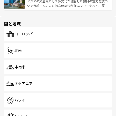
が待っている。親しみやすいタイの人々、仏教を中心とし
ており、効率よく見どころを回れるのも魅力。息をのむよ
アジアの交差点として多文化が融合した独自の魅力を放つ
た文化、そして多様な観光資源が、訪れる旅人を魅了し続
うな絶景から文化的な体験まで、香港を存分に楽しみ尽く
シンガポール。未来的な建築物が並ぶマリーナベイ、歴史
ける。 なお、新着のタイ情報は
コンテンツ一覧
を参照して
そう。 なお、新着の香港情報は
コンテンツ一覧
を参照して
と伝統を感じられるエスニックタウン、多数の緑豊かな公
ほしい。
ほしい。
園や自然保護区など、自然が調和した近代的な景観と文化
の多様性あふれるカラフルな町は、どこを歩いても新しい
国と地域
発見がある。さらに、治安のよさや充実した公共交通機関
も、旅行者にとっては魅力的なポイント。グルメも豊富
で、ホーカーズは地元の風情を楽しめる外せないスポット
ヨーロッパ
だ。訪れる人を飽きさせないシンガポールで、多様な魅力
を体感しよう。 なお、新着のシンガポール情報は
コンテン
ツ一覧
を参照してほしい。
北米
中南米
オセアニア
ハワイ