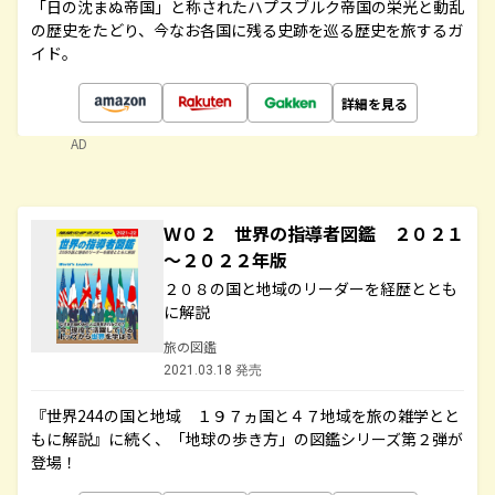
「日の沈まぬ帝国」と称されたハプスブルク帝国の栄光と動乱
の歴史をたどり、今なお各国に残る史跡を巡る歴史を旅するガ
イド。
詳細を見る
AD
Ｗ０２ 世界の指導者図鑑 ２０２１
～２０２２年版
２０８の国と地域のリーダーを経歴ととも
に解説
旅の図鑑
2021.03.18 発売
『世界244の国と地域 １９７ヵ国と４７地域を旅の雑学とと
もに解説』に続く、「地球の歩き方」の図鑑シリーズ第２弾が
登場！