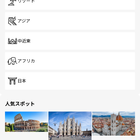
リゾート
アジア
中近東
アフリカ
日本
人気スポット