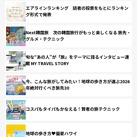
エアラインランキング 読者の投票をもとにランキン
グ形式で発表
Next韓国旅 次の韓国旅行がもっと楽しくなる 旅先・
グルメ・テクニック
旬な“あの人”が「旅」をテーマに語るインタビュー連
載 MY TRAVEL STORY
今、こんな旅がしてみたい！地球の歩き方が選ぶ2026
年絶対行くべき旅先30
コスパもタイパもかなえる！賢者の旅テクニック
地球の歩き方♥偏愛ハワイ