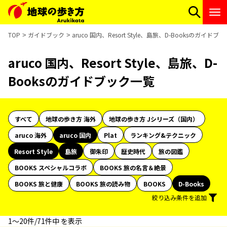
TOP
ガイドブック
aruco 国内、Resort Style、島旅、D-Booksのガイドブ
aruco 国内、Resort Style、島旅、D-
Booksのガイドブック一覧
すべて
地球の歩き方 海外
地球の歩き方 Jシリーズ（国内）
aruco 海外
aruco 国内
Plat
ランキング&テクニック
Resort Style
島旅
御朱印
歴史時代
旅の図鑑
BOOKS スペシャルコラボ
BOOKS 旅の名言＆絶景
BOOKS 旅と健康
BOOKS 旅の読み物
BOOKS
D-Books
絞り込み条件を追加
1〜20件/71件中 を表示