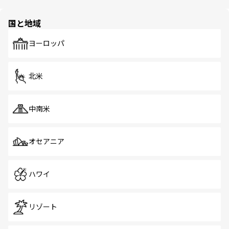
ほしい。
ほしい。
園や自然保護区など、自然が調和した近代的な景観と文化
の多様性あふれるカラフルな町は、どこを歩いても新しい
国と地域
発見がある。さらに、治安のよさや充実した公共交通機関
も、旅行者にとっては魅力的なポイント。グルメも豊富
で、ホーカーズは地元の風情を楽しめる外せないスポット
ヨーロッパ
だ。訪れる人を飽きさせないシンガポールで、多様な魅力
を体感しよう。 なお、新着のシンガポール情報は
コンテン
ツ一覧
を参照してほしい。
北米
中南米
オセアニア
ハワイ
リゾート