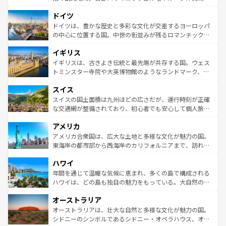
の城塞都市、穏やかなビーチリゾートまで多彩な表情を見
といった象徴的なスポットから、田舎町の古風な美しさま
せる。地方によって風土や気候が異なるスペインはその個
ドイツ
で、幅広い魅力が詰まっている。華麗な宮殿、歴史的な大
性で訪れる人を魅了する。 なお、新着のスペイン情報は
コ
聖堂、美しいビーチ、そして豊かな自然が、訪れる者を心
ドイツは、豊かな歴史と多彩な文化が交差するヨーロッパ
ンテンツ一覧
を参照してほしい。
から魅了する。また、フランスは美食の国としても知ら
の中心に位置する国。中世の街並みが残るロマンチック街
れ、フランス料理はユネスコ無形文化遺産にも登録されて
道から、未来を先取りするようなモダンな都市まで多様な
イギリス
いる。シャンパンの発祥地であるランス、プロヴァンスの
顔を持つこの国は、どこを歩いても飽きることがない。ベ
香り高いラベンダー畑など、多彩な楽しみ方が可能だ。さ
ルリンの文化的活気、バイエルン州のアルプスの絶景、そ
イギリスは、古きよき伝統と最先端が共存する国。ウェス
らに、パリ以外の地域にも魅力が溢れており、どの街角に
してライン川沿いのワイン畑といった風景は必見。ビール
トミンスター寺院や大英博物館のようなランドマーク、歴
も豊かな歴史と文化が息づいている。パリ以外の個性あふ
とソーセージを味わいながら地元の人と過ごす楽しい時間
史ある大学都市、美しい丘陵地帯や牧歌的な風景など、エ
れる地方に足を運ぶとそれぞれで全く異なる文化を体験で
スイス
は、お酒好きな人にはぜひ体験してほしい。 なお、新着の
リアごとに異なる魅力がある。また、優雅なアフタヌーン
きるだろう。 なお、新着のフランス情報は
コンテンツ一覧
ドイツ情報は
コンテンツ一覧
を参照してほしい。
ティー、ビール好きにはたまらない英国パブ、サッカー観
スイスの国土面積は九州ほどの広さだが、運行時刻が正確
を参照してほしい。
戦など、本場だからこそできる体験も豊富。イギリスを旅
な交通網が整備されており、初心者でも安心して個人旅行
して楽しみつくそう。 なお、新着のイギリス情報は
コンテ
を楽しめる。日本同様に時刻表どおりの旅が可能だ。中世
アメリカ
ンツ一覧
を参照してほしい。
の建物がそのまま残る町や、スイスならではのユニークな
博物館もあり、アルプス観光だけでなく町歩きも満喫する
アメリカ合衆国は、広大な土地と多様な文化が魅力の国。
ことができる。国民の所得が高いため物価も高いが、旅行
東海岸の都市部から西海岸のカリフォルニアまで、訪れる
者向けの交通パス提供のサービスもあり、うまく活用すれ
場所ごとに異なる風景と体験が待っている。ニューヨーク
ハワイ
ば市内交通費無料で観光を楽しむこともできる。 なお、新
のような巨大都市は、観光、ショッピング、エンターテイ
着のスイス情報は
コンテンツ一覧
を参照してほしい。
ンメントが詰まった刺激的なスポットだ。一方、アメリカ
年間を通じて温暖な気候に恵まれ、多くの島で構成される
西部には大自然が広がり、グランドキャニオンやイエロー
ハワイは、どの島も独自の魅力をもっている。大自然の神
ストーン国立公園といった絶景が堪能できる。さらに、南
秘を感じたいなら、火山が生み出した壮大な景観を誇るハ
オーストラリア
部のニューオーリンズでは、音楽と美食が融合した独特の
ワイ島は見逃せない。また、定番の観光地といえばオアフ
文化が魅力。旅行者はアメリカの各地域で異なる魅力を楽
島だが、静かな自然を求めるならマウイ島やカウアイ島が
オーストラリアは、壮大な自然と多様な文化が魅力の国。
しみながら、その多様性と豊かな歴史を感じることができ
おすすめ。エメラルドグリーンに輝く海をはじめ、豊かな
シドニーのシンボルであるシドニー・オペラハウス、オー