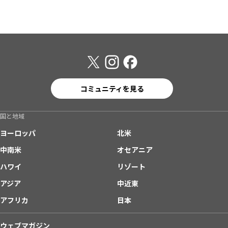
コミュニティを見る
国と地域
ヨーロッパ
北米
中南米
オセアニア
ハワイ
リゾート
アジア
中近東
アフリカ
日本
ウェブマガジン