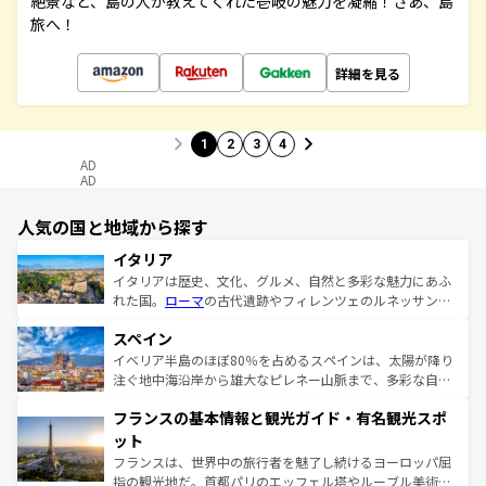
絶景など、島の人が教えてくれた壱岐の魅力を凝縮！さあ、島
旅へ！
詳細を見る
1
2
3
4
AD
AD
人気の国と地域から探す
イタリア
イタリアは歴史、文化、グルメ、自然と多彩な魅力にあふ
れた国。
ローマ
の古代遺跡やフィレンツェのルネッサンス
美術、ヴェネツィアの運河など、歴史あるスポットはもち
スペイン
ろん、トスカーナの美しい田園風景やアマルフィ海岸の絶
景など、自然景観も見逃せない。観光の合間には、本場の
イベリア半島のほぼ80％を占めるスペインは、太陽が降り
ピザやパスタなど、絶品のイタリア料理を堪能することも
注ぐ地中海沿岸から雄大なピレネー山脈まで、多彩な自然
できる。朝目覚めてから夜眠るまで、すべての瞬間を楽し
と文化が詰まったヨーロッパ屈指の旅行先だ。多様な地域
フランスの基本情報と観光ガイド・有名観光スポ
ませてくれるイタリアで、忘れられない旅をしてみよう！
文化が根付くこの国では、情熱的なフラメンコ、熱気あふ
なお、新着のイタリア情報は
コンテンツ一覧
を参照してほ
れる闘牛、そして美味しいタパスが生活の一部となってい
ット
しい。
る。首都マドリードの洗練された雰囲気や、バルセロナの
フランスは、世界中の旅行者を魅了し続けるヨーロッパ屈
アートに溢れた街角から、地方では古代ローマ遺跡や中世
指の観光地だ。首都パリのエッフェル塔やルーブル美術館