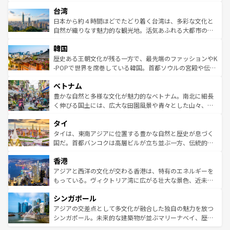
るだろう。車でのロードトリップや列車の旅も、アメリカ
文化や歴史が息づいている。「アロハスピリット」と呼ば
ストラリア東海岸北部に広がる大サンゴ礁地帯グレートバ
ならではの贅沢な旅のスタイルだ。 なお、新着のアメリカ
台湾
れるおもてなしの心で訪れる人々を迎えてくれるハワイの
リアリーフや大陸中央部にそびえるウルル（エアーズロッ
情報は
コンテンツ一覧
を参照してほしい。
人々、おいしいローカルフードやハワイアンミュージッ
ク）、タスマニアの美しい原生林やケアンズの熱帯雨林な
日本から約４時間ほどでたどり着く台湾は、多彩な文化と
ク、伝統的なフラダンスなど、すべてがハワイの魅力を彩
ど、見どころがたくさん。また、カフェやワイン、オージ
自然が織りなす魅力的な観光地。活気あふれる大都市の台
っている。訪れるたびに新しい発見と感動が待っているハ
ービーフなどの食文化も豊かで、美味しいものであふれて
北やノスタルジックな町並みが人気な九份（ジォウフェ
ワイを、存分に味わってほしい。 なお、新着のハワイ情報
韓国
いる。アクティビティも充実しており、サーフィンやダイ
ン）、静ひつな山岳地帯である台湾東部など、都市の喧騒
は
コンテンツ一覧
を参照してほしい。
ビング、ハイキングなど、アウトドア好きにはたまらな
と山間の静けさが共存しており、訪れる人に新しい発見と
歴史ある王朝文化が残る一方で、最先端のファッションやK
い。オーストラリアの多彩な魅力を存分に味わいつくそ
驚きをもたらしてくれる。また、奥深い台湾の食文化も魅
-POPで世界を席巻している韓国。首都ソウルの宮殿や伝統
う。 なお、新着のオーストラリア情報は
コンテンツ一覧
を
力で、夜市などの屋台グルメから高級料理、ヘルシーで美
家屋が並ぶエリアでは韓国の歴史と文化に浸ることがで
参照してほしい。
ベトナム
容にもいいと評判のスイーツなど、バラエティ豊かな料理
き、地方に足を延ばせば四季折々の自然美を楽しむことが
が味わえる。 なお、新着の台湾情報は
コンテンツ一覧
を参
できる。そして、キムチや焼肉、絶品のストリートフード
豊かな自然と多様な文化が魅力的なベトナム。南北に細長
照してほしい。
まで、さまざまな韓国料理が待っている。夜には、韓国な
く伸びる国土には、広大な田園風景や青々とした山々、世
らではのナイトライフも堪能できる。あたたかいホスピタ
界遺産に登録された壮大な自然景観が点在し、都市部では
タイ
リティに包まれながら、韓国の多彩な魅力を心ゆくまで味
急速な発展と共に伝統が息づく。ハノイの古い町並みやホ
わってみてほしい。 なお、新着の韓国情報は
コンテンツ一
ーチミン市のフランス統治時代の建物も、独特の雰囲気を
タイは、東南アジアに位置する豊かな自然と歴史が息づく
覧
を参照してほしい。
醸し出している。また、バラエティの豊かさとおいしさで
国だ。首都バンコクは高層ビルが立ち並ぶ一方、伝統的な
世界中の食通を魅了してやまないベトナム料理も魅力のひ
寺院や市場がいたるところに点在し、古きよき文化と現代
香港
とつ。フォーやバインミー、ベトナムコーヒーなどは、ぜ
の活気が交差している。北部ではチェンマイなどの山岳地
ひ現地で味わいたい。どの地域を訪れてもあたたかい人々
帯で自然と触れ合い、南部ではプーケットやクラビの美し
アジアと西洋の文化が交わる香港は、特有のエネルギーを
が旅行者を迎えてくれるので、きっと忘れられない旅にな
いビーチでリゾート気分を楽しむことができる。タイ料理
もっている。ヴィクトリア湾に広がる壮大な景色、近未来
るはずだ。 なお、新着のベトナム情報は
コンテンツ一覧
を
は世界的に有名で、屋台から高級レストランまで味覚を刺
的なアートスポット、そして歴史と現代が融合した町並
参照してほしい。
シンガポール
激する。気候は一年中温暖で、どの季節にも異なる楽しみ
み、どこを訪れても感動するはず。観光スポットが密集し
が待っている。親しみやすいタイの人々、仏教を中心とし
ており、効率よく見どころを回れるのも魅力。息をのむよ
アジアの交差点として多文化が融合した独自の魅力を放つ
た文化、そして多様な観光資源が、訪れる旅人を魅了し続
うな絶景から文化的な体験まで、香港を存分に楽しみ尽く
シンガポール。未来的な建築物が並ぶマリーナベイ、歴史
ける。 なお、新着のタイ情報は
コンテンツ一覧
を参照して
そう。 なお、新着の香港情報は
コンテンツ一覧
を参照して
と伝統を感じられるエスニックタウン、多数の緑豊かな公