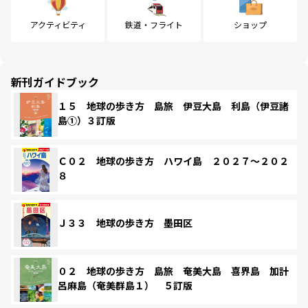
アクティビティ
鉄道・フライト
ショップ
新刊ガイドブック
１５ 地球の歩き方 島旅 伊豆大島 利島（伊豆諸
島①）３訂版
Ｃ０２ 地球の歩き方 ハワイ島 ２０２７～２０２
８
Ｊ３３ 地球の歩き方 墨田区
０２ 地球の歩き方 島旅 奄美大島 喜界島 加計
呂麻島（奄美群島１） ５訂版