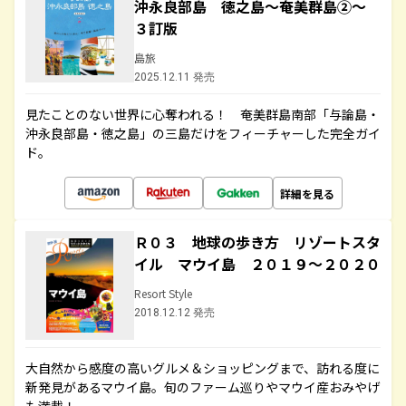
沖永良部島 徳之島～奄美群島②～
３訂版
島旅
2025.12.11 発売
見たことのない世界に心奪われる！ 奄美群島南部「与論島・
沖永良部島・徳之島」の三島だけをフィーチャーした完全ガイ
ド。
詳細を見る
Ｒ０３ 地球の歩き方 リゾートスタ
イル マウイ島 ２０１９～２０２０
Resort Style
2018.12.12 発売
大自然から感度の高いグルメ＆ショッピングまで、訪れる度に
新発見があるマウイ島。旬のファーム巡りやマウイ産おみやげ