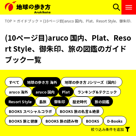
TOP
ガイドブック
(10ページ目)aruco 国内、Plat、Resort Style
(10ページ目)aruco 国内、Plat、Reso
rt Style、御朱印、旅の図鑑のガイド
ブック一覧
すべて
地球の歩き方 海外
地球の歩き方 Jシリーズ（国内）
aruco 海外
aruco 国内
Plat
ランキング&テクニック
Resort Style
島旅
御朱印
歴史時代
旅の図鑑
BOOKS スペシャルコラボ
BOOKS 旅の名言＆絶景
BOOKS 旅と健康
BOOKS 旅の読み物
BOOKS
D-Books
絞り込み条件を追加