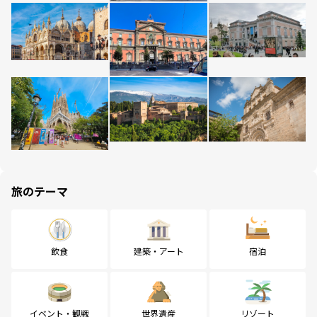
旅のテーマ
飲食
建築・アート
宿泊
イベント・観戦
世界遺産
リゾート