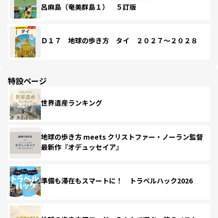
呂麻島（奄美群島１） ５訂版
Ｄ１７ 地球の歩き方 タイ ２０２７～２０２８
特設ページ
世界遺産ランキング
地球の歩き方 meets クリストファー・ノーラン監督
最新作『オデュッセイア』
準備も滞在もスマートに！ トラベルハック2026