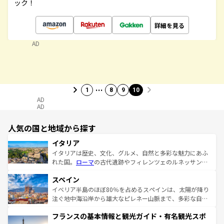
ック！
詳細を見る
AD
…
1
8
9
10
AD
AD
人気の国と地域から探す
イタリア
イタリアは歴史、文化、グルメ、自然と多彩な魅力にあふ
れた国。
ローマ
の古代遺跡やフィレンツェのルネッサンス
美術、ヴェネツィアの運河など、歴史あるスポットはもち
スペイン
ろん、トスカーナの美しい田園風景やアマルフィ海岸の絶
景など、自然景観も見逃せない。観光の合間には、本場の
イベリア半島のほぼ80％を占めるスペインは、太陽が降り
ピザやパスタなど、絶品のイタリア料理を堪能することも
注ぐ地中海沿岸から雄大なピレネー山脈まで、多彩な自然
できる。朝目覚めてから夜眠るまで、すべての瞬間を楽し
と文化が詰まったヨーロッパ屈指の旅行先だ。多様な地域
フランスの基本情報と観光ガイド・有名観光スポ
ませてくれるイタリアで、忘れられない旅をしてみよう！
文化が根付くこの国では、情熱的なフラメンコ、熱気あふ