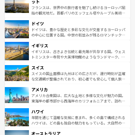
なお、新着のイタリア情報は
コンテンツ一覧
を参照してほ
れる闘牛、そして美味しいタパスが生活の一部となってい
ット
しい。
る。首都マドリードの洗練された雰囲気や、バルセロナの
フランスは、世界中の旅行者を魅了し続けるヨーロッパ屈
アートに溢れた街角から、地方では古代ローマ遺跡や中世
指の観光地だ。首都パリのエッフェル塔やルーブル美術館
の城塞都市、穏やかなビーチリゾートまで多彩な表情を見
といった象徴的なスポットから、田舎町の古風な美しさま
せる。地方によって風土や気候が異なるスペインはその個
ドイツ
で、幅広い魅力が詰まっている。華麗な宮殿、歴史的な大
性で訪れる人を魅了する。 なお、新着のスペイン情報は
コ
聖堂、美しいビーチ、そして豊かな自然が、訪れる者を心
ドイツは、豊かな歴史と多彩な文化が交差するヨーロッパ
ンテンツ一覧
を参照してほしい。
から魅了する。また、フランスは美食の国としても知ら
の中心に位置する国。中世の街並みが残るロマンチック街
れ、フランス料理はユネスコ無形文化遺産にも登録されて
道から、未来を先取りするようなモダンな都市まで多様な
イギリス
いる。シャンパンの発祥地であるランス、プロヴァンスの
顔を持つこの国は、どこを歩いても飽きることがない。ベ
香り高いラベンダー畑など、多彩な楽しみ方が可能だ。さ
ルリンの文化的活気、バイエルン州のアルプスの絶景、そ
イギリスは、古きよき伝統と最先端が共存する国。ウェス
らに、パリ以外の地域にも魅力が溢れており、どの街角に
してライン川沿いのワイン畑といった風景は必見。ビール
トミンスター寺院や大英博物館のようなランドマーク、歴
も豊かな歴史と文化が息づいている。パリ以外の個性あふ
とソーセージを味わいながら地元の人と過ごす楽しい時間
史ある大学都市、美しい丘陵地帯や牧歌的な風景など、エ
れる地方に足を運ぶとそれぞれで全く異なる文化を体験で
スイス
は、お酒好きな人にはぜひ体験してほしい。 なお、新着の
リアごとに異なる魅力がある。また、優雅なアフタヌーン
きるだろう。 なお、新着のフランス情報は
コンテンツ一覧
ドイツ情報は
コンテンツ一覧
を参照してほしい。
ティー、ビール好きにはたまらない英国パブ、サッカー観
スイスの国土面積は九州ほどの広さだが、運行時刻が正確
を参照してほしい。
戦など、本場だからこそできる体験も豊富。イギリスを旅
な交通網が整備されており、初心者でも安心して個人旅行
して楽しみつくそう。 なお、新着のイギリス情報は
コンテ
を楽しめる。日本同様に時刻表どおりの旅が可能だ。中世
アメリカ
ンツ一覧
を参照してほしい。
の建物がそのまま残る町や、スイスならではのユニークな
博物館もあり、アルプス観光だけでなく町歩きも満喫する
アメリカ合衆国は、広大な土地と多様な文化が魅力の国。
ことができる。国民の所得が高いため物価も高いが、旅行
東海岸の都市部から西海岸のカリフォルニアまで、訪れる
者向けの交通パス提供のサービスもあり、うまく活用すれ
場所ごとに異なる風景と体験が待っている。ニューヨーク
ハワイ
ば市内交通費無料で観光を楽しむこともできる。 なお、新
のような巨大都市は、観光、ショッピング、エンターテイ
着のスイス情報は
コンテンツ一覧
を参照してほしい。
ンメントが詰まった刺激的なスポットだ。一方、アメリカ
年間を通じて温暖な気候に恵まれ、多くの島で構成される
西部には大自然が広がり、グランドキャニオンやイエロー
ハワイは、どの島も独自の魅力をもっている。大自然の神
ストーン国立公園といった絶景が堪能できる。さらに、南
秘を感じたいなら、火山が生み出した壮大な景観を誇るハ
オーストラリア
部のニューオーリンズでは、音楽と美食が融合した独特の
ワイ島は見逃せない。また、定番の観光地といえばオアフ