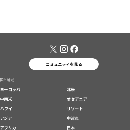
コミュニティを見る
国と地域
ヨーロッパ
北米
中南米
オセアニア
ハワイ
リゾート
アジア
中近東
アフリカ
日本