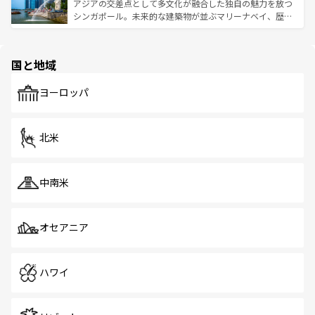
が待っている。親しみやすいタイの人々、仏教を中心とし
ており、効率よく見どころを回れるのも魅力。息をのむよ
アジアの交差点として多文化が融合した独自の魅力を放つ
た文化、そして多様な観光資源が、訪れる旅人を魅了し続
うな絶景から文化的な体験まで、香港を存分に楽しみ尽く
シンガポール。未来的な建築物が並ぶマリーナベイ、歴史
ける。 なお、新着のタイ情報は
コンテンツ一覧
を参照して
そう。 なお、新着の香港情報は
コンテンツ一覧
を参照して
と伝統を感じられるエスニックタウン、多数の緑豊かな公
ほしい。
ほしい。
園や自然保護区など、自然が調和した近代的な景観と文化
の多様性あふれるカラフルな町は、どこを歩いても新しい
国と地域
発見がある。さらに、治安のよさや充実した公共交通機関
も、旅行者にとっては魅力的なポイント。グルメも豊富
で、ホーカーズは地元の風情を楽しめる外せないスポット
ヨーロッパ
だ。訪れる人を飽きさせないシンガポールで、多様な魅力
を体感しよう。 なお、新着のシンガポール情報は
コンテン
ツ一覧
を参照してほしい。
北米
中南米
オセアニア
ハワイ