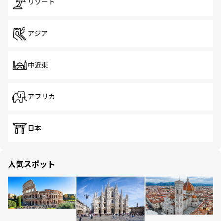
リゾート
アジア
中近東
アフリカ
日本
人気スポット