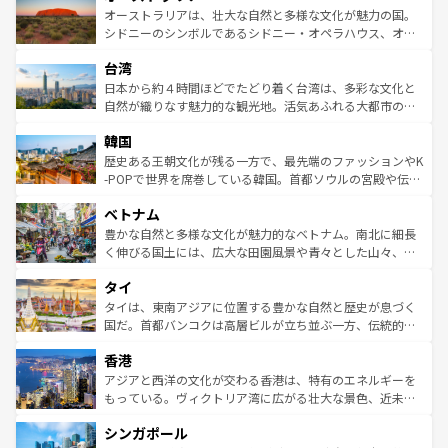
文化が魅力。旅行者はアメリカの各地域で異なる魅力を楽
島だが、静かな自然を求めるならマウイ島やカウアイ島が
オーストラリアは、壮大な自然と多様な文化が魅力の国。
しみながら、その多様性と豊かな歴史を感じることができ
おすすめ。エメラルドグリーンに輝く海をはじめ、豊かな
シドニーのシンボルであるシドニー・オペラハウス、オー
るだろう。車でのロードトリップや列車の旅も、アメリカ
文化や歴史が息づいている。「アロハスピリット」と呼ば
ストラリア東海岸北部に広がる大サンゴ礁地帯グレートバ
ならではの贅沢な旅のスタイルだ。 なお、新着のアメリカ
台湾
れるおもてなしの心で訪れる人々を迎えてくれるハワイの
リアリーフや大陸中央部にそびえるウルル（エアーズロッ
情報は
コンテンツ一覧
を参照してほしい。
人々、おいしいローカルフードやハワイアンミュージッ
ク）、タスマニアの美しい原生林やケアンズの熱帯雨林な
日本から約４時間ほどでたどり着く台湾は、多彩な文化と
ク、伝統的なフラダンスなど、すべてがハワイの魅力を彩
ど、見どころがたくさん。また、カフェやワイン、オージ
自然が織りなす魅力的な観光地。活気あふれる大都市の台
っている。訪れるたびに新しい発見と感動が待っているハ
ービーフなどの食文化も豊かで、美味しいものであふれて
北やノスタルジックな町並みが人気な九份（ジォウフェ
ワイを、存分に味わってほしい。 なお、新着のハワイ情報
韓国
いる。アクティビティも充実しており、サーフィンやダイ
ン）、静ひつな山岳地帯である台湾東部など、都市の喧騒
は
コンテンツ一覧
を参照してほしい。
ビング、ハイキングなど、アウトドア好きにはたまらな
と山間の静けさが共存しており、訪れる人に新しい発見と
歴史ある王朝文化が残る一方で、最先端のファッションやK
い。オーストラリアの多彩な魅力を存分に味わいつくそ
驚きをもたらしてくれる。また、奥深い台湾の食文化も魅
-POPで世界を席巻している韓国。首都ソウルの宮殿や伝統
う。 なお、新着のオーストラリア情報は
コンテンツ一覧
を
力で、夜市などの屋台グルメから高級料理、ヘルシーで美
家屋が並ぶエリアでは韓国の歴史と文化に浸ることがで
参照してほしい。
ベトナム
容にもいいと評判のスイーツなど、バラエティ豊かな料理
き、地方に足を延ばせば四季折々の自然美を楽しむことが
が味わえる。 なお、新着の台湾情報は
コンテンツ一覧
を参
できる。そして、キムチや焼肉、絶品のストリートフード
豊かな自然と多様な文化が魅力的なベトナム。南北に細長
照してほしい。
まで、さまざまな韓国料理が待っている。夜には、韓国な
く伸びる国土には、広大な田園風景や青々とした山々、世
らではのナイトライフも堪能できる。あたたかいホスピタ
界遺産に登録された壮大な自然景観が点在し、都市部では
タイ
リティに包まれながら、韓国の多彩な魅力を心ゆくまで味
急速な発展と共に伝統が息づく。ハノイの古い町並みやホ
わってみてほしい。 なお、新着の韓国情報は
コンテンツ一
ーチミン市のフランス統治時代の建物も、独特の雰囲気を
タイは、東南アジアに位置する豊かな自然と歴史が息づく
覧
を参照してほしい。
醸し出している。また、バラエティの豊かさとおいしさで
国だ。首都バンコクは高層ビルが立ち並ぶ一方、伝統的な
世界中の食通を魅了してやまないベトナム料理も魅力のひ
寺院や市場がいたるところに点在し、古きよき文化と現代
香港
とつ。フォーやバインミー、ベトナムコーヒーなどは、ぜ
の活気が交差している。北部ではチェンマイなどの山岳地
ひ現地で味わいたい。どの地域を訪れてもあたたかい人々
帯で自然と触れ合い、南部ではプーケットやクラビの美し
アジアと西洋の文化が交わる香港は、特有のエネルギーを
が旅行者を迎えてくれるので、きっと忘れられない旅にな
いビーチでリゾート気分を楽しむことができる。タイ料理
もっている。ヴィクトリア湾に広がる壮大な景色、近未来
るはずだ。 なお、新着のベトナム情報は
コンテンツ一覧
を
は世界的に有名で、屋台から高級レストランまで味覚を刺
的なアートスポット、そして歴史と現代が融合した町並
参照してほしい。
シンガポール
激する。気候は一年中温暖で、どの季節にも異なる楽しみ
み、どこを訪れても感動するはず。観光スポットが密集し