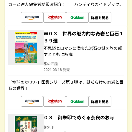
カーと達人編集者が厳選紹介！！ ハンディなガイドブック。
詳細を見る
Ｗ０３ 世界の魅力的な奇岩と巨石１
３９選
不思議とロマンに満ちた岩石の謎を旅の雑
学とともに解説
旅の図鑑
2021.03.18 発売
「地球の歩き方」図鑑シリーズ第３弾は、謎だらけの奇岩と巨
石の世界！
詳細を見る
０３ 御朱印でめぐる奈良のお寺
御朱印