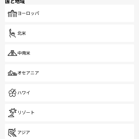
国と地域
発見がある。さらに、治安のよさや充実した公共交通機関
も、旅行者にとっては魅力的なポイント。グルメも豊富
で、ホーカーズは地元の風情を楽しめる外せないスポット
ヨーロッパ
だ。訪れる人を飽きさせないシンガポールで、多様な魅力
を体感しよう。 なお、新着のシンガポール情報は
コンテン
ツ一覧
を参照してほしい。
北米
中南米
オセアニア
ハワイ
リゾート
アジア