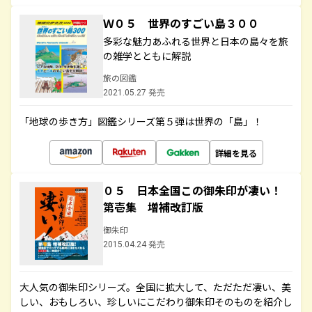
Ｗ０５ 世界のすごい島３００
多彩な魅力あふれる世界と日本の島々を旅
の雑学とともに解説
旅の図鑑
2021.05.27 発売
「地球の歩き方」図鑑シリーズ第５弾は世界の「島」！
詳細を見る
０５ 日本全国この御朱印が凄い！
第壱集 増補改訂版
御朱印
2015.04.24 発売
大人気の御朱印シリーズ。全国に拡大して、ただただ凄い、美
しい、おもしろい、珍しいにこだわり御朱印そのものを紹介し