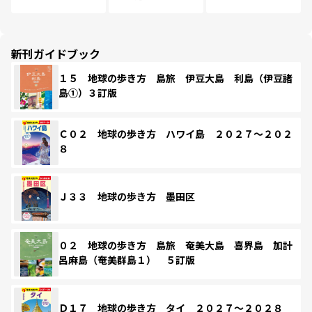
新刊ガイドブック
１５ 地球の歩き方 島旅 伊豆大島 利島（伊豆諸
島①）３訂版
Ｃ０２ 地球の歩き方 ハワイ島 ２０２７～２０２
８
Ｊ３３ 地球の歩き方 墨田区
０２ 地球の歩き方 島旅 奄美大島 喜界島 加計
呂麻島（奄美群島１） ５訂版
Ｄ１７ 地球の歩き方 タイ ２０２７～２０２８