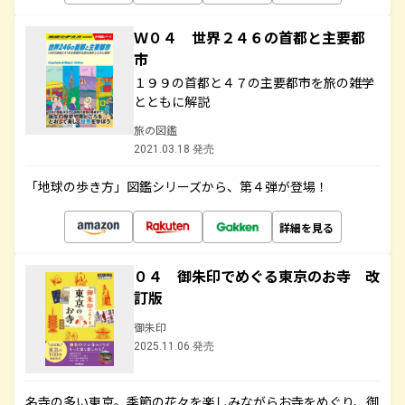
Ｗ０４ 世界２４６の首都と主要都
市
１９９の首都と４７の主要都市を旅の雑学
とともに解説
旅の図鑑
2021.03.18 発売
「地球の歩き方」図鑑シリーズから、第４弾が登場！
詳細を見る
０４ 御朱印でめぐる東京のお寺 改
訂版
御朱印
2025.11.06 発売
名寺の多い東京。季節の花々を楽しみながらお寺をめぐり、御