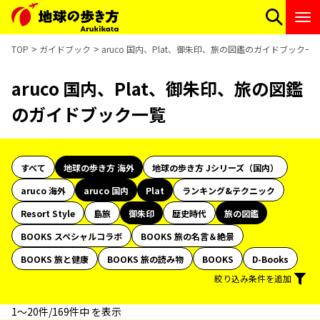
TOP
ガイドブック
aruco 国内、Plat、御朱印、旅の図鑑のガイドブック一
aruco 国内、Plat、御朱印、旅の図鑑
のガイドブック一覧
すべて
地球の歩き方 海外
地球の歩き方 Jシリーズ（国内）
aruco 海外
aruco 国内
Plat
ランキング&テクニック
Resort Style
島旅
御朱印
歴史時代
旅の図鑑
BOOKS スペシャルコラボ
BOOKS 旅の名言＆絶景
BOOKS 旅と健康
BOOKS 旅の読み物
BOOKS
D-Books
絞り込み条件を追加
1〜20件/169件中 を表示