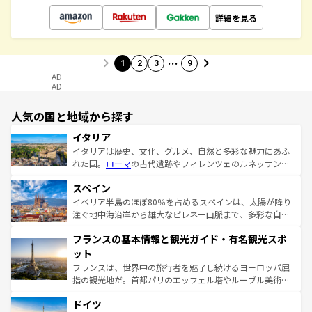
詳細を見る
…
1
2
3
9
AD
AD
人気の国と地域から探す
イタリア
イタリアは歴史、文化、グルメ、自然と多彩な魅力にあふ
れた国。
ローマ
の古代遺跡やフィレンツェのルネッサンス
美術、ヴェネツィアの運河など、歴史あるスポットはもち
スペイン
ろん、トスカーナの美しい田園風景やアマルフィ海岸の絶
景など、自然景観も見逃せない。観光の合間には、本場の
イベリア半島のほぼ80％を占めるスペインは、太陽が降り
ピザやパスタなど、絶品のイタリア料理を堪能することも
注ぐ地中海沿岸から雄大なピレネー山脈まで、多彩な自然
できる。朝目覚めてから夜眠るまで、すべての瞬間を楽し
と文化が詰まったヨーロッパ屈指の旅行先だ。多様な地域
フランスの基本情報と観光ガイド・有名観光スポ
ませてくれるイタリアで、忘れられない旅をしてみよう！
文化が根付くこの国では、情熱的なフラメンコ、熱気あふ
なお、新着のイタリア情報は
コンテンツ一覧
を参照してほ
れる闘牛、そして美味しいタパスが生活の一部となってい
ット
しい。
る。首都マドリードの洗練された雰囲気や、バルセロナの
フランスは、世界中の旅行者を魅了し続けるヨーロッパ屈
アートに溢れた街角から、地方では古代ローマ遺跡や中世
指の観光地だ。首都パリのエッフェル塔やルーブル美術館
の城塞都市、穏やかなビーチリゾートまで多彩な表情を見
といった象徴的なスポットから、田舎町の古風な美しさま
せる。地方によって風土や気候が異なるスペインはその個
ドイツ
で、幅広い魅力が詰まっている。華麗な宮殿、歴史的な大