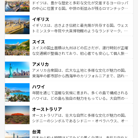
性で訪れる人を魅了する。 なお、新着のスペイン情報は
コ
聖堂、美しいビーチ、そして豊かな自然が、訪れる者を心
ドイツは、豊かな歴史と多彩な文化が交差するヨーロッパ
ンテンツ一覧
を参照してほしい。
から魅了する。また、フランスは美食の国としても知ら
の中心に位置する国。中世の街並みが残るロマンチック街
れ、フランス料理はユネスコ無形文化遺産にも登録されて
道から、未来を先取りするようなモダンな都市まで多様な
イギリス
いる。シャンパンの発祥地であるランス、プロヴァンスの
顔を持つこの国は、どこを歩いても飽きることがない。ベ
香り高いラベンダー畑など、多彩な楽しみ方が可能だ。さ
ルリンの文化的活気、バイエルン州のアルプスの絶景、そ
イギリスは、古きよき伝統と最先端が共存する国。ウェス
らに、パリ以外の地域にも魅力が溢れており、どの街角に
してライン川沿いのワイン畑といった風景は必見。ビール
トミンスター寺院や大英博物館のようなランドマーク、歴
も豊かな歴史と文化が息づいている。パリ以外の個性あふ
とソーセージを味わいながら地元の人と過ごす楽しい時間
史ある大学都市、美しい丘陵地帯や牧歌的な風景など、エ
れる地方に足を運ぶとそれぞれで全く異なる文化を体験で
スイス
は、お酒好きな人にはぜひ体験してほしい。 なお、新着の
リアごとに異なる魅力がある。また、優雅なアフタヌーン
きるだろう。 なお、新着のフランス情報は
コンテンツ一覧
ドイツ情報は
コンテンツ一覧
を参照してほしい。
ティー、ビール好きにはたまらない英国パブ、サッカー観
スイスの国土面積は九州ほどの広さだが、運行時刻が正確
を参照してほしい。
戦など、本場だからこそできる体験も豊富。イギリスを旅
な交通網が整備されており、初心者でも安心して個人旅行
して楽しみつくそう。 なお、新着のイギリス情報は
コンテ
を楽しめる。日本同様に時刻表どおりの旅が可能だ。中世
アメリカ
ンツ一覧
を参照してほしい。
の建物がそのまま残る町や、スイスならではのユニークな
博物館もあり、アルプス観光だけでなく町歩きも満喫する
アメリカ合衆国は、広大な土地と多様な文化が魅力の国。
ことができる。国民の所得が高いため物価も高いが、旅行
東海岸の都市部から西海岸のカリフォルニアまで、訪れる
者向けの交通パス提供のサービスもあり、うまく活用すれ
場所ごとに異なる風景と体験が待っている。ニューヨーク
ハワイ
ば市内交通費無料で観光を楽しむこともできる。 なお、新
のような巨大都市は、観光、ショッピング、エンターテイ
着のスイス情報は
コンテンツ一覧
を参照してほしい。
ンメントが詰まった刺激的なスポットだ。一方、アメリカ
年間を通じて温暖な気候に恵まれ、多くの島で構成される
西部には大自然が広がり、グランドキャニオンやイエロー
ハワイは、どの島も独自の魅力をもっている。大自然の神
ストーン国立公園といった絶景が堪能できる。さらに、南
秘を感じたいなら、火山が生み出した壮大な景観を誇るハ
オーストラリア
部のニューオーリンズでは、音楽と美食が融合した独特の
ワイ島は見逃せない。また、定番の観光地といえばオアフ
文化が魅力。旅行者はアメリカの各地域で異なる魅力を楽
島だが、静かな自然を求めるならマウイ島やカウアイ島が
オーストラリアは、壮大な自然と多様な文化が魅力の国。
しみながら、その多様性と豊かな歴史を感じることができ
おすすめ。エメラルドグリーンに輝く海をはじめ、豊かな
シドニーのシンボルであるシドニー・オペラハウス、オー
るだろう。車でのロードトリップや列車の旅も、アメリカ
文化や歴史が息づいている。「アロハスピリット」と呼ば
ストラリア東海岸北部に広がる大サンゴ礁地帯グレートバ
ならではの贅沢な旅のスタイルだ。 なお、新着のアメリカ
台湾
れるおもてなしの心で訪れる人々を迎えてくれるハワイの
リアリーフや大陸中央部にそびえるウルル（エアーズロッ
情報は
コンテンツ一覧
を参照してほしい。
人々、おいしいローカルフードやハワイアンミュージッ
ク）、タスマニアの美しい原生林やケアンズの熱帯雨林な
日本から約４時間ほどでたどり着く台湾は、多彩な文化と