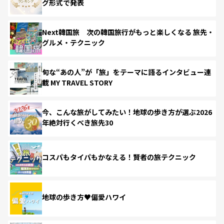
グ形式で発表
Next韓国旅 次の韓国旅行がもっと楽しくなる 旅先・
グルメ・テクニック
旬な“あの人”が「旅」をテーマに語るインタビュー連
載 MY TRAVEL STORY
今、こんな旅がしてみたい！地球の歩き方が選ぶ2026
年絶対行くべき旅先30
コスパもタイパもかなえる！賢者の旅テクニック
地球の歩き方♥偏愛ハワイ