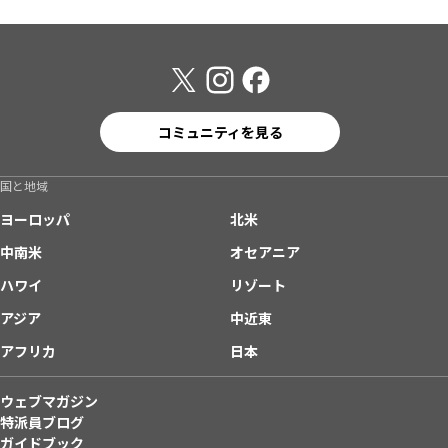
コミュニティを見る
国と地域
ヨーロッパ
北米
中南米
オセアニア
ハワイ
リゾート
アジア
中近東
アフリカ
日本
ウェブマガジン
特派員ブログ
ガイドブック