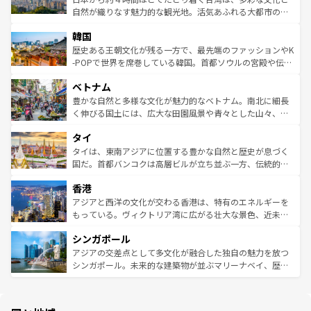
ク、伝統的なフラダンスなど、すべてがハワイの魅力を彩
ど、見どころがたくさん。また、カフェやワイン、オージ
自然が織りなす魅力的な観光地。活気あふれる大都市の台
っている。訪れるたびに新しい発見と感動が待っているハ
ービーフなどの食文化も豊かで、美味しいものであふれて
北やノスタルジックな町並みが人気な九份（ジォウフェ
ワイを、存分に味わってほしい。 なお、新着のハワイ情報
韓国
いる。アクティビティも充実しており、サーフィンやダイ
ン）、静ひつな山岳地帯である台湾東部など、都市の喧騒
は
コンテンツ一覧
を参照してほしい。
ビング、ハイキングなど、アウトドア好きにはたまらな
と山間の静けさが共存しており、訪れる人に新しい発見と
歴史ある王朝文化が残る一方で、最先端のファッションやK
い。オーストラリアの多彩な魅力を存分に味わいつくそ
驚きをもたらしてくれる。また、奥深い台湾の食文化も魅
-POPで世界を席巻している韓国。首都ソウルの宮殿や伝統
う。 なお、新着のオーストラリア情報は
コンテンツ一覧
を
力で、夜市などの屋台グルメから高級料理、ヘルシーで美
家屋が並ぶエリアでは韓国の歴史と文化に浸ることがで
参照してほしい。
ベトナム
容にもいいと評判のスイーツなど、バラエティ豊かな料理
き、地方に足を延ばせば四季折々の自然美を楽しむことが
が味わえる。 なお、新着の台湾情報は
コンテンツ一覧
を参
できる。そして、キムチや焼肉、絶品のストリートフード
豊かな自然と多様な文化が魅力的なベトナム。南北に細長
照してほしい。
まで、さまざまな韓国料理が待っている。夜には、韓国な
く伸びる国土には、広大な田園風景や青々とした山々、世
らではのナイトライフも堪能できる。あたたかいホスピタ
界遺産に登録された壮大な自然景観が点在し、都市部では
タイ
リティに包まれながら、韓国の多彩な魅力を心ゆくまで味
急速な発展と共に伝統が息づく。ハノイの古い町並みやホ
わってみてほしい。 なお、新着の韓国情報は
コンテンツ一
ーチミン市のフランス統治時代の建物も、独特の雰囲気を
タイは、東南アジアに位置する豊かな自然と歴史が息づく
覧
を参照してほしい。
醸し出している。また、バラエティの豊かさとおいしさで
国だ。首都バンコクは高層ビルが立ち並ぶ一方、伝統的な
世界中の食通を魅了してやまないベトナム料理も魅力のひ
寺院や市場がいたるところに点在し、古きよき文化と現代
香港
とつ。フォーやバインミー、ベトナムコーヒーなどは、ぜ
の活気が交差している。北部ではチェンマイなどの山岳地
ひ現地で味わいたい。どの地域を訪れてもあたたかい人々
帯で自然と触れ合い、南部ではプーケットやクラビの美し
アジアと西洋の文化が交わる香港は、特有のエネルギーを
が旅行者を迎えてくれるので、きっと忘れられない旅にな
いビーチでリゾート気分を楽しむことができる。タイ料理
もっている。ヴィクトリア湾に広がる壮大な景色、近未来
るはずだ。 なお、新着のベトナム情報は
コンテンツ一覧
を
は世界的に有名で、屋台から高級レストランまで味覚を刺
的なアートスポット、そして歴史と現代が融合した町並
参照してほしい。
シンガポール
激する。気候は一年中温暖で、どの季節にも異なる楽しみ
み、どこを訪れても感動するはず。観光スポットが密集し
が待っている。親しみやすいタイの人々、仏教を中心とし
ており、効率よく見どころを回れるのも魅力。息をのむよ
アジアの交差点として多文化が融合した独自の魅力を放つ
た文化、そして多様な観光資源が、訪れる旅人を魅了し続
うな絶景から文化的な体験まで、香港を存分に楽しみ尽く
シンガポール。未来的な建築物が並ぶマリーナベイ、歴史
ける。 なお、新着のタイ情報は
コンテンツ一覧
を参照して
そう。 なお、新着の香港情報は
コンテンツ一覧
を参照して
と伝統を感じられるエスニックタウン、多数の緑豊かな公
ほしい。
ほしい。
園や自然保護区など、自然が調和した近代的な景観と文化
の多様性あふれるカラフルな町は、どこを歩いても新しい