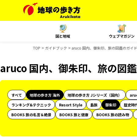
国と地域
ウェブマガジン
TOP
ガイドブック
aruco 国内、御朱印、旅の図鑑のガイ
aruco 国内、御朱印、旅の
すべて
地球の歩き方 海外
地球の歩き方 Jシリーズ（国内）
aru
ランキング&テクニック
Resort Style
島旅
御朱印
歴史時
BOOKS 旅の名言＆絶景
BOOKS 旅と健康
BOOKS 旅の読み物