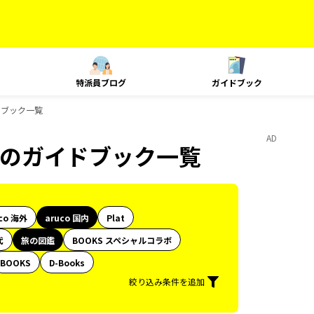
特派員ブログ
ガイドブック
ドブック一覧
AD
図鑑のガイドブック一覧
co 海外
aruco 国内
Plat
代
旅の図鑑
BOOKS スペシャルコラボ
BOOKS
D-Books
絞り込み条件を追加