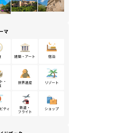
ーマ
食
建築・アート
宿泊
ト・
世界遺産
リゾート
戦
鉄道・
ビティ
ショップ
フライト