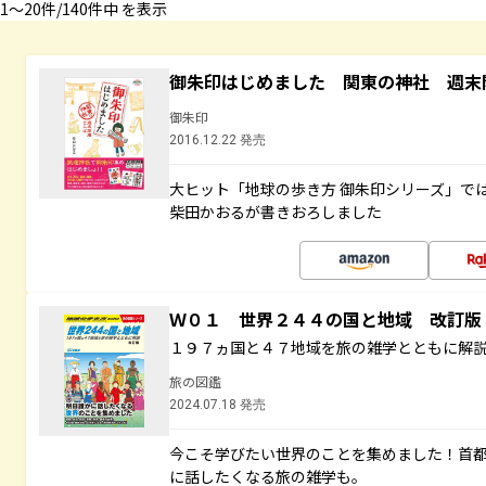
1〜20件/140件中 を表示
御朱印はじめました 関東の神社 週末
御朱印
2016.12.22 発売
大ヒット「地球の歩き方 御朱印シリーズ」で
柴田かおるが書きおろしました
Ｗ０１ 世界２４４の国と地域 改訂版
１９７ヵ国と４７地域を旅の雑学とともに解
旅の図鑑
2024.07.18 発売
今こそ学びたい世界のことを集めました！首
に話したくなる旅の雑学も。