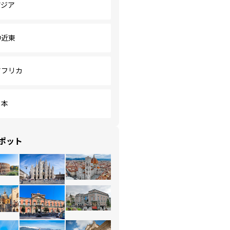
アジア
中近東
アフリカ
日本
ポット