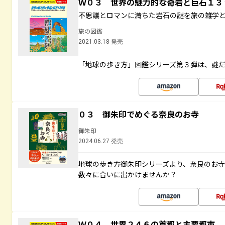
Ｗ０３ 世界の魅力的な奇岩と巨石１
不思議とロマンに満ちた岩石の謎を旅の雑学
旅の図鑑
2021.03.18 発売
「地球の歩き方」図鑑シリーズ第３弾は、謎
０３ 御朱印でめぐる奈良のお寺
御朱印
2024.06.27 発売
地球の歩き方御朱印シリーズより、奈良のお
数々に合いに出かけませんか？
Ｗ０４ 世界２４６の首都と主要都市