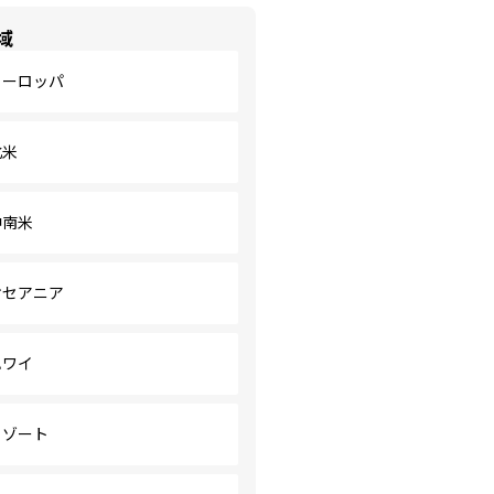
域
ヨーロッパ
北米
中南米
オセアニア
ハワイ
リゾート