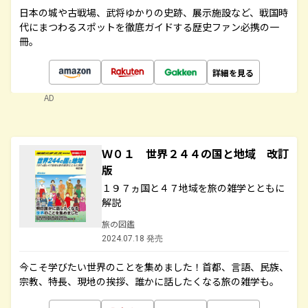
日本の城や古戦場、武将ゆかりの史跡、展示施設など、戦国時
代にまつわるスポットを徹底ガイドする歴史ファン必携の一
冊。
詳細を見る
AD
Ｗ０１ 世界２４４の国と地域 改訂
版
１９７ヵ国と４７地域を旅の雑学とともに
解説
旅の図鑑
2024.07.18 発売
今こそ学びたい世界のことを集めました！首都、言語、民族、
宗教、特長、現地の挨拶、誰かに話したくなる旅の雑学も。