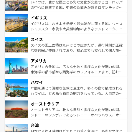
せる。地方によって風土や気候が異なるスペインはその個
聖堂、美しいビーチ、そして豊かな自然が、訪れる者を心
ドイツは、豊かな歴史と多彩な文化が交差するヨーロッパ
性で訪れる人を魅了する。 なお、新着のスペイン情報は
コ
から魅了する。また、フランスは美食の国としても知ら
の中心に位置する国。中世の街並みが残るロマンチック街
ンテンツ一覧
を参照してほしい。
れ、フランス料理はユネスコ無形文化遺産にも登録されて
道から、未来を先取りするようなモダンな都市まで多様な
イギリス
いる。シャンパンの発祥地であるランス、プロヴァンスの
顔を持つこの国は、どこを歩いても飽きることがない。ベ
香り高いラベンダー畑など、多彩な楽しみ方が可能だ。さ
ルリンの文化的活気、バイエルン州のアルプスの絶景、そ
イギリスは、古きよき伝統と最先端が共存する国。ウェス
らに、パリ以外の地域にも魅力が溢れており、どの街角に
してライン川沿いのワイン畑といった風景は必見。ビール
トミンスター寺院や大英博物館のようなランドマーク、歴
も豊かな歴史と文化が息づいている。パリ以外の個性あふ
とソーセージを味わいながら地元の人と過ごす楽しい時間
史ある大学都市、美しい丘陵地帯や牧歌的な風景など、エ
れる地方に足を運ぶとそれぞれで全く異なる文化を体験で
スイス
は、お酒好きな人にはぜひ体験してほしい。 なお、新着の
リアごとに異なる魅力がある。また、優雅なアフタヌーン
きるだろう。 なお、新着のフランス情報は
コンテンツ一覧
ドイツ情報は
コンテンツ一覧
を参照してほしい。
ティー、ビール好きにはたまらない英国パブ、サッカー観
スイスの国土面積は九州ほどの広さだが、運行時刻が正確
を参照してほしい。
戦など、本場だからこそできる体験も豊富。イギリスを旅
な交通網が整備されており、初心者でも安心して個人旅行
して楽しみつくそう。 なお、新着のイギリス情報は
コンテ
を楽しめる。日本同様に時刻表どおりの旅が可能だ。中世
アメリカ
ンツ一覧
を参照してほしい。
の建物がそのまま残る町や、スイスならではのユニークな
博物館もあり、アルプス観光だけでなく町歩きも満喫する
アメリカ合衆国は、広大な土地と多様な文化が魅力の国。
ことができる。国民の所得が高いため物価も高いが、旅行
東海岸の都市部から西海岸のカリフォルニアまで、訪れる
者向けの交通パス提供のサービスもあり、うまく活用すれ
場所ごとに異なる風景と体験が待っている。ニューヨーク
ハワイ
ば市内交通費無料で観光を楽しむこともできる。 なお、新
のような巨大都市は、観光、ショッピング、エンターテイ
着のスイス情報は
コンテンツ一覧
を参照してほしい。
ンメントが詰まった刺激的なスポットだ。一方、アメリカ
年間を通じて温暖な気候に恵まれ、多くの島で構成される
西部には大自然が広がり、グランドキャニオンやイエロー
ハワイは、どの島も独自の魅力をもっている。大自然の神
ストーン国立公園といった絶景が堪能できる。さらに、南
秘を感じたいなら、火山が生み出した壮大な景観を誇るハ
オーストラリア
部のニューオーリンズでは、音楽と美食が融合した独特の
ワイ島は見逃せない。また、定番の観光地といえばオアフ
文化が魅力。旅行者はアメリカの各地域で異なる魅力を楽
島だが、静かな自然を求めるならマウイ島やカウアイ島が
オーストラリアは、壮大な自然と多様な文化が魅力の国。
しみながら、その多様性と豊かな歴史を感じることができ
おすすめ。エメラルドグリーンに輝く海をはじめ、豊かな
シドニーのシンボルであるシドニー・オペラハウス、オー
るだろう。車でのロードトリップや列車の旅も、アメリカ
文化や歴史が息づいている。「アロハスピリット」と呼ば
ストラリア東海岸北部に広がる大サンゴ礁地帯グレートバ
ならではの贅沢な旅のスタイルだ。 なお、新着のアメリカ
台湾
れるおもてなしの心で訪れる人々を迎えてくれるハワイの
リアリーフや大陸中央部にそびえるウルル（エアーズロッ
情報は
コンテンツ一覧
を参照してほしい。
人々、おいしいローカルフードやハワイアンミュージッ
ク）、タスマニアの美しい原生林やケアンズの熱帯雨林な
日本から約４時間ほどでたどり着く台湾は、多彩な文化と