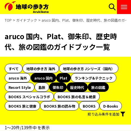
TOP
ガイドブック
aruco 国内、Plat、御朱印、歴史時代、旅の図鑑のガ
aruco 国内、Plat、御朱印、歴史時
代、旅の図鑑のガイドブック一覧
すべて
地球の歩き方 海外
地球の歩き方 Jシリーズ（国内）
aruco 海外
aruco 国内
Plat
ランキング&テクニック
Resort Style
島旅
御朱印
歴史時代
旅の図鑑
BOOKS スペシャルコラボ
BOOKS 旅の名言＆絶景
BOOKS 旅と健康
BOOKS 旅の読み物
BOOKS
D-Books
絞り込み条件を追加
1〜20件/139件中 を表示