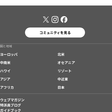
コミュニティを見る
国と地域
ヨーロッパ
北米
中南米
オセアニア
ハワイ
リゾート
アジア
中近東
アフリカ
日本
ウェブマガジン
特派員ブログ
ガイドブック