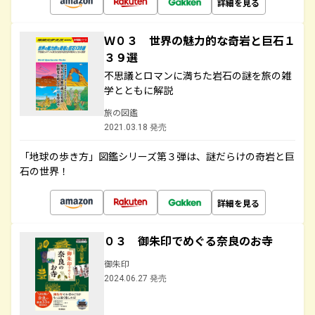
詳細を見る
Ｗ０３ 世界の魅力的な奇岩と巨石１
３９選
不思議とロマンに満ちた岩石の謎を旅の雑
学とともに解説
旅の図鑑
2021.03.18 発売
「地球の歩き方」図鑑シリーズ第３弾は、謎だらけの奇岩と巨
石の世界！
詳細を見る
０３ 御朱印でめぐる奈良のお寺
御朱印
2024.06.27 発売