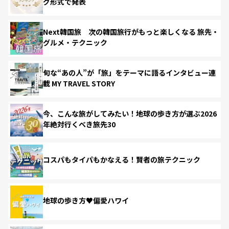
グ形式で発表
Next韓国旅 次の韓国旅行がもっと楽しくなる 旅先・
グルメ・テクニック
旬な“あの人”が「旅」をテーマに語るインタビュー連
載 MY TRAVEL STORY
今、こんな旅がしてみたい！地球の歩き方が選ぶ2026
年絶対行くべき旅先30
コスパもタイパもかなえる！賢者の旅テクニック
地球の歩き方♥偏愛ハワイ