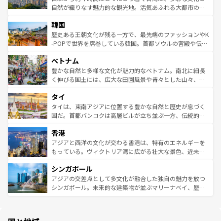
ク、伝統的なフラダンスなど、すべてがハワイの魅力を彩
ど、見どころがたくさん。また、カフェやワイン、オージ
自然が織りなす魅力的な観光地。活気あふれる大都市の台
っている。訪れるたびに新しい発見と感動が待っているハ
ービーフなどの食文化も豊かで、美味しいものであふれて
北やノスタルジックな町並みが人気な九份（ジォウフェ
ワイを、存分に味わってほしい。 なお、新着のハワイ情報
韓国
いる。アクティビティも充実しており、サーフィンやダイ
ン）、静ひつな山岳地帯である台湾東部など、都市の喧騒
は
コンテンツ一覧
を参照してほしい。
ビング、ハイキングなど、アウトドア好きにはたまらな
と山間の静けさが共存しており、訪れる人に新しい発見と
歴史ある王朝文化が残る一方で、最先端のファッションやK
い。オーストラリアの多彩な魅力を存分に味わいつくそ
驚きをもたらしてくれる。また、奥深い台湾の食文化も魅
-POPで世界を席巻している韓国。首都ソウルの宮殿や伝統
う。 なお、新着のオーストラリア情報は
コンテンツ一覧
を
力で、夜市などの屋台グルメから高級料理、ヘルシーで美
家屋が並ぶエリアでは韓国の歴史と文化に浸ることがで
参照してほしい。
ベトナム
容にもいいと評判のスイーツなど、バラエティ豊かな料理
き、地方に足を延ばせば四季折々の自然美を楽しむことが
が味わえる。 なお、新着の台湾情報は
コンテンツ一覧
を参
できる。そして、キムチや焼肉、絶品のストリートフード
豊かな自然と多様な文化が魅力的なベトナム。南北に細長
照してほしい。
まで、さまざまな韓国料理が待っている。夜には、韓国な
く伸びる国土には、広大な田園風景や青々とした山々、世
らではのナイトライフも堪能できる。あたたかいホスピタ
界遺産に登録された壮大な自然景観が点在し、都市部では
タイ
リティに包まれながら、韓国の多彩な魅力を心ゆくまで味
急速な発展と共に伝統が息づく。ハノイの古い町並みやホ
わってみてほしい。 なお、新着の韓国情報は
コンテンツ一
ーチミン市のフランス統治時代の建物も、独特の雰囲気を
タイは、東南アジアに位置する豊かな自然と歴史が息づく
覧
を参照してほしい。
醸し出している。また、バラエティの豊かさとおいしさで
国だ。首都バンコクは高層ビルが立ち並ぶ一方、伝統的な
世界中の食通を魅了してやまないベトナム料理も魅力のひ
寺院や市場がいたるところに点在し、古きよき文化と現代
香港
とつ。フォーやバインミー、ベトナムコーヒーなどは、ぜ
の活気が交差している。北部ではチェンマイなどの山岳地
ひ現地で味わいたい。どの地域を訪れてもあたたかい人々
帯で自然と触れ合い、南部ではプーケットやクラビの美し
アジアと西洋の文化が交わる香港は、特有のエネルギーを
が旅行者を迎えてくれるので、きっと忘れられない旅にな
いビーチでリゾート気分を楽しむことができる。タイ料理
もっている。ヴィクトリア湾に広がる壮大な景色、近未来
るはずだ。 なお、新着のベトナム情報は
コンテンツ一覧
を
は世界的に有名で、屋台から高級レストランまで味覚を刺
的なアートスポット、そして歴史と現代が融合した町並
参照してほしい。
シンガポール
激する。気候は一年中温暖で、どの季節にも異なる楽しみ
み、どこを訪れても感動するはず。観光スポットが密集し
が待っている。親しみやすいタイの人々、仏教を中心とし
ており、効率よく見どころを回れるのも魅力。息をのむよ
アジアの交差点として多文化が融合した独自の魅力を放つ
た文化、そして多様な観光資源が、訪れる旅人を魅了し続
うな絶景から文化的な体験まで、香港を存分に楽しみ尽く
シンガポール。未来的な建築物が並ぶマリーナベイ、歴史
ける。 なお、新着のタイ情報は
コンテンツ一覧
を参照して
そう。 なお、新着の香港情報は
コンテンツ一覧
を参照して
と伝統を感じられるエスニックタウン、多数の緑豊かな公
ほしい。
ほしい。
園や自然保護区など、自然が調和した近代的な景観と文化
の多様性あふれるカラフルな町は、どこを歩いても新しい