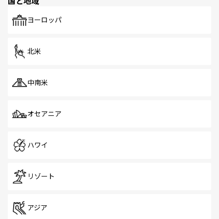
国と地域
発見がある。さらに、治安のよさや充実した公共交通機関
も、旅行者にとっては魅力的なポイント。グルメも豊富
で、ホーカーズは地元の風情を楽しめる外せないスポット
ヨーロッパ
だ。訪れる人を飽きさせないシンガポールで、多様な魅力
を体感しよう。 なお、新着のシンガポール情報は
コンテン
ツ一覧
を参照してほしい。
北米
中南米
オセアニア
ハワイ
リゾート
アジア