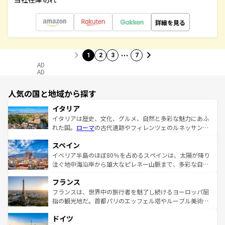
詳細を見る
…
1
2
3
7
AD
AD
人気の国と地域から探す
イタリア
イタリアは歴史、文化、グルメ、自然と多彩な魅力にあふ
れた国。
ローマ
の古代遺跡やフィレンツェのルネッサンス
美術、ヴェネツィアの運河など、歴史あるスポットはもち
スペイン
ろん、トスカーナの美しい田園風景やアマルフィ海岸の絶
景など、自然景観も見逃せない。観光の合間には、本場の
イベリア半島のほぼ80％を占めるスペインは、太陽が降り
ピザやパスタなど、絶品のイタリア料理を堪能することも
注ぐ地中海沿岸から雄大なピレネー山脈まで、多彩な自然
できる。朝目覚めてから夜眠るまで、すべての瞬間を楽し
と文化が詰まったヨーロッパ屈指の旅行先だ。多様な地域
フランス
ませてくれるイタリアで、忘れられない旅をしてみよう！
文化が根付くこの国では、情熱的なフラメンコ、熱気あふ
なお、新着のイタリア情報は
コンテンツ一覧
を参照してほ
れる闘牛、そして美味しいタパスが生活の一部となってい
フランスは、世界中の旅行者を魅了し続けるヨーロッパ屈
しい。
る。首都マドリードの洗練された雰囲気や、バルセロナの
指の観光地だ。首都パリのエッフェル塔やルーブル美術館
アートに溢れた街角から、地方では古代ローマ遺跡や中世
といった象徴的なスポットから、田舎町の古風な美しさま
ドイツ
の城塞都市、穏やかなビーチリゾートまで多彩な表情を見
で、幅広い魅力が詰まっている。華麗な宮殿、歴史的な大