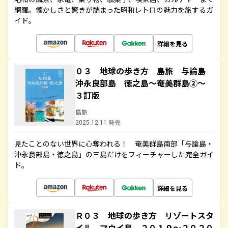
網羅。懐かしさと驚きが詰まった昭和レトロの魅力を旅するガ
イド。
詳細を見る
０３ 地球の歩き方 島旅 与論島
沖永良部島 徳之島～奄美群島②～
３訂版
島旅
2025.12.11 発売
見たことのない世界に心奪われる！ 奄美群島南部「与論島・
沖永良部島・徳之島」の三島だけをフィーチャーした完全ガイ
ド。
詳細を見る
Ｒ０３ 地球の歩き方 リゾートスタ
イル マウイ島 ２０１９～２０２０