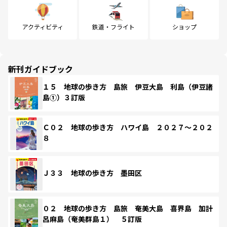
アクティビティ
鉄道・フライト
ショップ
新刊ガイドブック
１５ 地球の歩き方 島旅 伊豆大島 利島（伊豆諸
島①）３訂版
Ｃ０２ 地球の歩き方 ハワイ島 ２０２７～２０２
８
Ｊ３３ 地球の歩き方 墨田区
０２ 地球の歩き方 島旅 奄美大島 喜界島 加計
呂麻島（奄美群島１） ５訂版