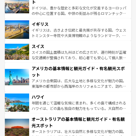
聖堂、美しいビーチ、そして豊かな自然が、訪れる者を心
ト
ンテンツ一覧
を参照してほしい。
から魅了する。また、フランスは美食の国としても知ら
ドイツは、豊かな歴史と多彩な文化が交差するヨーロッパ
れ、フランス料理はユネスコ無形文化遺産にも登録されて
の中心に位置する国。中世の街並みが残るロマンチック街
いる。シャンパンの発祥地であるランス、プロヴァンスの
道から、未来を先取りするようなモダンな都市まで多様な
香り高いラベンダー畑など、多彩な楽しみ方が可能だ。さ
イギリス
顔を持つこの国は、どこを歩いても飽きることがない。ベ
らに、パリ以外の地域にも魅力が溢れており、どの街角に
ルリンの文化的活気、バイエルン州のアルプスの絶景、そ
イギリスは、古きよき伝統と最先端が共存する国。ウェス
も豊かな歴史と文化が息づいている。パリ以外の個性あふ
してライン川沿いのワイン畑といった風景は必見。ビール
トミンスター寺院や大英博物館のようなランドマーク、歴
れる地方に足を運ぶとそれぞれで全く異なる文化を体験で
とソーセージを味わいながら地元の人と過ごす楽しい時間
史ある大学都市、美しい丘陵地帯や牧歌的な風景など、エ
きるだろう。 なお、新着のフランス情報は
コンテンツ一覧
スイス
は、お酒好きな人にはぜひ体験してほしい。 なお、新着の
リアごとに異なる魅力がある。また、優雅なアフタヌーン
を参照してほしい。
ドイツ情報は
コンテンツ一覧
を参照してほしい。
ティー、ビール好きにはたまらない英国パブ、サッカー観
スイスの国土面積は九州ほどの広さだが、運行時刻が正確
戦など、本場だからこそできる体験も豊富。イギリスを旅
な交通網が整備されており、初心者でも安心して個人旅行
して楽しみつくそう。 なお、新着のイギリス情報は
コンテ
を楽しめる。日本同様に時刻表どおりの旅が可能だ。中世
アメリカの基本情報と観光ガイド・有名観光スポ
ンツ一覧
を参照してほしい。
の建物がそのまま残る町や、スイスならではのユニークな
博物館もあり、アルプス観光だけでなく町歩きも満喫する
ット
ことができる。国民の所得が高いため物価も高いが、旅行
アメリカ合衆国は、広大な土地と多様な文化が魅力の国。
者向けの交通パス提供のサービスもあり、うまく活用すれ
東海岸の都市部から西海岸のカリフォルニアまで、訪れる
ば市内交通費無料で観光を楽しむこともできる。 なお、新
場所ごとに異なる風景と体験が待っている。ニューヨーク
着のスイス情報は
コンテンツ一覧
を参照してほしい。
ハワイ
のような巨大都市は、観光、ショッピング、エンターテイ
ンメントが詰まった刺激的なスポットだ。一方、アメリカ
年間を通じて温暖な気候に恵まれ、多くの島で構成される
西部には大自然が広がり、グランドキャニオンやイエロー
ハワイは、どの島も独自の魅力をもっている。大自然の神
ストーン国立公園といった絶景が堪能できる。さらに、南
秘を感じたいなら、火山が生み出した壮大な景観を誇るハ
オーストラリアの基本情報と観光ガイド・有名観
部のニューオーリンズでは、音楽と美食が融合した独特の
ワイ島は見逃せない。また、定番の観光地といえばオアフ
文化が魅力。旅行者はアメリカの各地域で異なる魅力を楽
島だが、静かな自然を求めるならマウイ島やカウアイ島が
光スポット
しみながら、その多様性と豊かな歴史を感じることができ
おすすめ。エメラルドグリーンに輝く海をはじめ、豊かな
オーストラリアは、壮大な自然と多様な文化が魅力の国。
るだろう。車でのロードトリップや列車の旅も、アメリカ
文化や歴史が息づいている。「アロハスピリット」と呼ば