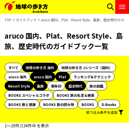
TOP
ガイドブック
aruco 国内、Plat、Resort Style、島旅、歴史時代の
aruco 国内、Plat、Resort Style、島
旅、歴史時代のガイドブック一覧
すべて
地球の歩き方 海外
地球の歩き方 Jシリーズ（国内）
aruco 海外
aruco 国内
Plat
ランキング&テクニック
Resort Style
島旅
御朱印
歴史時代
旅の図鑑
BOOKS スペシャルコラボ
BOOKS 旅の名言＆絶景
BOOKS 旅と健康
BOOKS 旅の読み物
BOOKS
D-Books
絞り込み条件を追加
1〜20件/134件中 を表示