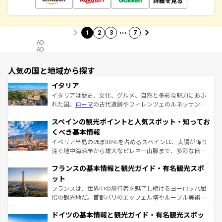
詳細を見る
…
1
2
3
7
AD
AD
人気の国と地域から探す
イタリア
イタリアは歴史、文化、グルメ、自然と多彩な魅力にあふ
れた国。
ローマ
の古代遺跡やフィレンツェのルネッサンス
美術、ヴェネツィアの運河など、歴史あるスポットはもち
スペインの観光ポイントと人気スポット・知ってお
ろん、トスカーナの美しい田園風景やアマルフィ海岸の絶
景など、自然景観も見逃せない。観光の合間には、本場の
くべき基本情報
ピザやパスタなど、絶品のイタリア料理を堪能することも
イベリア半島のほぼ80％を占めるスペインは、太陽が降り
できる。朝目覚めてから夜眠るまで、すべての瞬間を楽し
注ぐ地中海沿岸から雄大なピレネー山脈まで、多彩な自然
ませてくれるイタリアで、忘れられない旅をしてみよう！
と文化が詰まったヨーロッパ屈指の旅行先だ。多様な地域
なお、新着のイタリア情報は
コンテンツ一覧
を参照してほ
フランスの基本情報と観光ガイド・有名観光スポ
文化が根付くこの国では、情熱的なフラメンコ、熱気あふ
しい。
れる闘牛、そして美味しいタパスが生活の一部となってい
ット
る。首都マドリードの洗練された雰囲気や、バルセロナの
フランスは、世界中の旅行者を魅了し続けるヨーロッパ屈
アートに溢れた街角から、地方では古代ローマ遺跡や中世
指の観光地だ。首都パリのエッフェル塔やルーブル美術館
の城塞都市、穏やかなビーチリゾートまで多彩な表情を見
といった象徴的なスポットから、田舎町の古風な美しさま
せる。地方によって風土や気候が異なるスペインはその個
ドイツの基本情報と観光ガイド・有名観光スポッ
で、幅広い魅力が詰まっている。華麗な宮殿、歴史的な大
性で訪れる人を魅了する。 なお、新着のスペイン情報は
コ