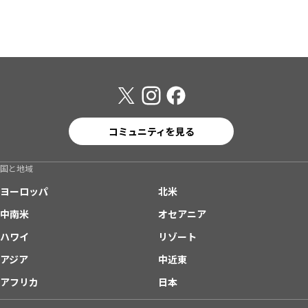
コミュニティを見る
国と地域
ヨーロッパ
北米
中南米
オセアニア
ハワイ
リゾート
アジア
中近東
アフリカ
日本