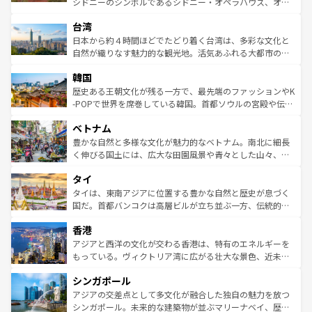
シドニーのシンボルであるシドニー・オペラハウス、オー
ならではの贅沢な旅のスタイルだ。 なお、新着のアメリカ
れるおもてなしの心で訪れる人々を迎えてくれるハワイの
ストラリア東海岸北部に広がる大サンゴ礁地帯グレートバ
情報は
コンテンツ一覧
を参照してほしい。
人々、おいしいローカルフードやハワイアンミュージッ
台湾
リアリーフや大陸中央部にそびえるウルル（エアーズロッ
ク、伝統的なフラダンスなど、すべてがハワイの魅力を彩
ク）、タスマニアの美しい原生林やケアンズの熱帯雨林な
日本から約４時間ほどでたどり着く台湾は、多彩な文化と
っている。訪れるたびに新しい発見と感動が待っているハ
ど、見どころがたくさん。また、カフェやワイン、オージ
自然が織りなす魅力的な観光地。活気あふれる大都市の台
ワイを、存分に味わってほしい。 なお、新着のハワイ情報
ービーフなどの食文化も豊かで、美味しいものであふれて
北やノスタルジックな町並みが人気な九份（ジォウフェ
は
コンテンツ一覧
を参照してほしい。
韓国
いる。アクティビティも充実しており、サーフィンやダイ
ン）、静ひつな山岳地帯である台湾東部など、都市の喧騒
ビング、ハイキングなど、アウトドア好きにはたまらな
と山間の静けさが共存しており、訪れる人に新しい発見と
歴史ある王朝文化が残る一方で、最先端のファッションやK
い。オーストラリアの多彩な魅力を存分に味わいつくそ
驚きをもたらしてくれる。また、奥深い台湾の食文化も魅
-POPで世界を席巻している韓国。首都ソウルの宮殿や伝統
う。 なお、新着のオーストラリア情報は
コンテンツ一覧
を
力で、夜市などの屋台グルメから高級料理、ヘルシーで美
家屋が並ぶエリアでは韓国の歴史と文化に浸ることがで
参照してほしい。
ベトナム
容にもいいと評判のスイーツなど、バラエティ豊かな料理
き、地方に足を延ばせば四季折々の自然美を楽しむことが
が味わえる。 なお、新着の台湾情報は
コンテンツ一覧
を参
できる。そして、キムチや焼肉、絶品のストリートフード
豊かな自然と多様な文化が魅力的なベトナム。南北に細長
照してほしい。
まで、さまざまな韓国料理が待っている。夜には、韓国な
く伸びる国土には、広大な田園風景や青々とした山々、世
らではのナイトライフも堪能できる。あたたかいホスピタ
界遺産に登録された壮大な自然景観が点在し、都市部では
タイ
リティに包まれながら、韓国の多彩な魅力を心ゆくまで味
急速な発展と共に伝統が息づく。ハノイの古い町並みやホ
わってみてほしい。 なお、新着の韓国情報は
コンテンツ一
ーチミン市のフランス統治時代の建物も、独特の雰囲気を
タイは、東南アジアに位置する豊かな自然と歴史が息づく
覧
を参照してほしい。
醸し出している。また、バラエティの豊かさとおいしさで
国だ。首都バンコクは高層ビルが立ち並ぶ一方、伝統的な
世界中の食通を魅了してやまないベトナム料理も魅力のひ
寺院や市場がいたるところに点在し、古きよき文化と現代
香港
とつ。フォーやバインミー、ベトナムコーヒーなどは、ぜ
の活気が交差している。北部ではチェンマイなどの山岳地
ひ現地で味わいたい。どの地域を訪れてもあたたかい人々
帯で自然と触れ合い、南部ではプーケットやクラビの美し
アジアと西洋の文化が交わる香港は、特有のエネルギーを
が旅行者を迎えてくれるので、きっと忘れられない旅にな
いビーチでリゾート気分を楽しむことができる。タイ料理
もっている。ヴィクトリア湾に広がる壮大な景色、近未来
るはずだ。 なお、新着のベトナム情報は
コンテンツ一覧
を
は世界的に有名で、屋台から高級レストランまで味覚を刺
的なアートスポット、そして歴史と現代が融合した町並
参照してほしい。
シンガポール
激する。気候は一年中温暖で、どの季節にも異なる楽しみ
み、どこを訪れても感動するはず。観光スポットが密集し
が待っている。親しみやすいタイの人々、仏教を中心とし
ており、効率よく見どころを回れるのも魅力。息をのむよ
アジアの交差点として多文化が融合した独自の魅力を放つ
た文化、そして多様な観光資源が、訪れる旅人を魅了し続
うな絶景から文化的な体験まで、香港を存分に楽しみ尽く
シンガポール。未来的な建築物が並ぶマリーナベイ、歴史