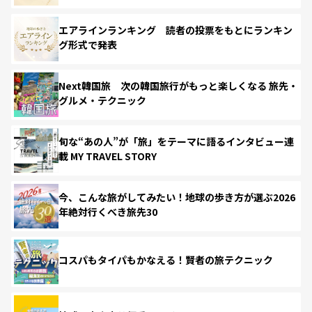
エアラインランキング 読者の投票をもとにランキン
グ形式で発表
Next韓国旅 次の韓国旅行がもっと楽しくなる 旅先・
グルメ・テクニック
旬な“あの人”が「旅」をテーマに語るインタビュー連
載 MY TRAVEL STORY
今、こんな旅がしてみたい！地球の歩き方が選ぶ2026
年絶対行くべき旅先30
コスパもタイパもかなえる！賢者の旅テクニック