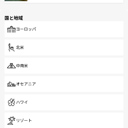
ける。 なお、新着のタイ情報は
コンテンツ一覧
を参照して
そう。 なお、新着の香港情報は
コンテンツ一覧
を参照して
と伝統を感じられるエスニックタウン、多数の緑豊かな公
ほしい。
ほしい。
園や自然保護区など、自然が調和した近代的な景観と文化
の多様性あふれるカラフルな町は、どこを歩いても新しい
国と地域
発見がある。さらに、治安のよさや充実した公共交通機関
も、旅行者にとっては魅力的なポイント。グルメも豊富
で、ホーカーズは地元の風情を楽しめる外せないスポット
ヨーロッパ
だ。訪れる人を飽きさせないシンガポールで、多様な魅力
を体感しよう。 なお、新着のシンガポール情報は
コンテン
ツ一覧
を参照してほしい。
北米
中南米
オセアニア
ハワイ
リゾート