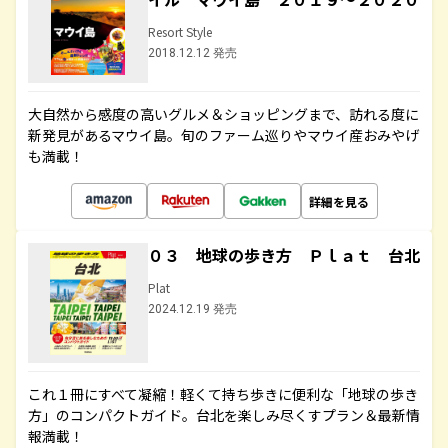
Resort Style
2018.12.12 発売
大自然から感度の高いグルメ＆ショッピングまで、訪れる度に
新発見があるマウイ島。旬のファーム巡りやマウイ産おみやげ
も満載！
詳細を見る
０３ 地球の歩き方 Ｐｌａｔ 台北
Plat
2024.12.19 発売
これ１冊にすべて凝縮！軽くて持ち歩きに便利な「地球の歩き
方」のコンパクトガイド。台北を楽しみ尽くすプラン＆最新情
報満載！