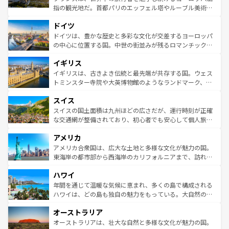
アートに溢れた街角から、地方では古代ローマ遺跡や中世
指の観光地だ。首都パリのエッフェル塔やルーブル美術館
の城塞都市、穏やかなビーチリゾートまで多彩な表情を見
といった象徴的なスポットから、田舎町の古風な美しさま
せる。地方によって風土や気候が異なるスペインはその個
ドイツ
で、幅広い魅力が詰まっている。華麗な宮殿、歴史的な大
性で訪れる人を魅了する。 なお、新着のスペイン情報は
コ
聖堂、美しいビーチ、そして豊かな自然が、訪れる者を心
ドイツは、豊かな歴史と多彩な文化が交差するヨーロッパ
ンテンツ一覧
を参照してほしい。
から魅了する。また、フランスは美食の国としても知ら
の中心に位置する国。中世の街並みが残るロマンチック街
れ、フランス料理はユネスコ無形文化遺産にも登録されて
道から、未来を先取りするようなモダンな都市まで多様な
イギリス
いる。シャンパンの発祥地であるランス、プロヴァンスの
顔を持つこの国は、どこを歩いても飽きることがない。ベ
香り高いラベンダー畑など、多彩な楽しみ方が可能だ。さ
ルリンの文化的活気、バイエルン州のアルプスの絶景、そ
イギリスは、古きよき伝統と最先端が共存する国。ウェス
らに、パリ以外の地域にも魅力が溢れており、どの街角に
してライン川沿いのワイン畑といった風景は必見。ビール
トミンスター寺院や大英博物館のようなランドマーク、歴
も豊かな歴史と文化が息づいている。パリ以外の個性あふ
とソーセージを味わいながら地元の人と過ごす楽しい時間
史ある大学都市、美しい丘陵地帯や牧歌的な風景など、エ
れる地方に足を運ぶとそれぞれで全く異なる文化を体験で
スイス
は、お酒好きな人にはぜひ体験してほしい。 なお、新着の
リアごとに異なる魅力がある。また、優雅なアフタヌーン
きるだろう。 なお、新着のフランス情報は
コンテンツ一覧
ドイツ情報は
コンテンツ一覧
を参照してほしい。
ティー、ビール好きにはたまらない英国パブ、サッカー観
スイスの国土面積は九州ほどの広さだが、運行時刻が正確
を参照してほしい。
戦など、本場だからこそできる体験も豊富。イギリスを旅
な交通網が整備されており、初心者でも安心して個人旅行
して楽しみつくそう。 なお、新着のイギリス情報は
コンテ
を楽しめる。日本同様に時刻表どおりの旅が可能だ。中世
アメリカ
ンツ一覧
を参照してほしい。
の建物がそのまま残る町や、スイスならではのユニークな
博物館もあり、アルプス観光だけでなく町歩きも満喫する
アメリカ合衆国は、広大な土地と多様な文化が魅力の国。
ことができる。国民の所得が高いため物価も高いが、旅行
東海岸の都市部から西海岸のカリフォルニアまで、訪れる
者向けの交通パス提供のサービスもあり、うまく活用すれ
場所ごとに異なる風景と体験が待っている。ニューヨーク
ハワイ
ば市内交通費無料で観光を楽しむこともできる。 なお、新
のような巨大都市は、観光、ショッピング、エンターテイ
着のスイス情報は
コンテンツ一覧
を参照してほしい。
ンメントが詰まった刺激的なスポットだ。一方、アメリカ
年間を通じて温暖な気候に恵まれ、多くの島で構成される
西部には大自然が広がり、グランドキャニオンやイエロー
ハワイは、どの島も独自の魅力をもっている。大自然の神
ストーン国立公園といった絶景が堪能できる。さらに、南
秘を感じたいなら、火山が生み出した壮大な景観を誇るハ
オーストラリア
部のニューオーリンズでは、音楽と美食が融合した独特の
ワイ島は見逃せない。また、定番の観光地といえばオアフ
文化が魅力。旅行者はアメリカの各地域で異なる魅力を楽
島だが、静かな自然を求めるならマウイ島やカウアイ島が
オーストラリアは、壮大な自然と多様な文化が魅力の国。