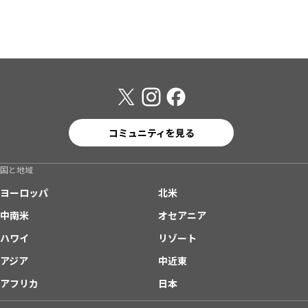
コミュニティを見る
国と地域
ヨーロッパ
北米
中南米
オセアニア
ハワイ
リゾート
アジア
中近東
アフリカ
日本