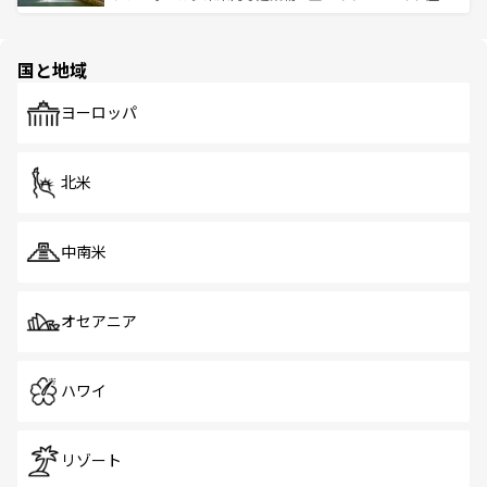
ける。 なお、新着のタイ情報は
コンテンツ一覧
を参照して
そう。 なお、新着の香港情報は
コンテンツ一覧
を参照して
と伝統を感じられるエスニックタウン、多数の緑豊かな公
ほしい。
ほしい。
園や自然保護区など、自然が調和した近代的な景観と文化
の多様性あふれるカラフルな町は、どこを歩いても新しい
国と地域
発見がある。さらに、治安のよさや充実した公共交通機関
も、旅行者にとっては魅力的なポイント。グルメも豊富
で、ホーカーズは地元の風情を楽しめる外せないスポット
ヨーロッパ
だ。訪れる人を飽きさせないシンガポールで、多様な魅力
を体感しよう。 なお、新着のシンガポール情報は
コンテン
ツ一覧
を参照してほしい。
北米
中南米
オセアニア
ハワイ
リゾート