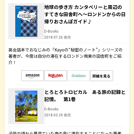
地球の歩き方 カンタベリーと周辺の
すてきな田舎町へ～ロンドンからの日
帰りおさんぽガイド♪
D-Books
2018.07.26 発売
英会話本でおなじみの「Kayoの“秘密のノート”」シリーズの
著者が、今度は自分の滞在するロンドン南東の田舎町をご紹
介！
詳細を見る
とろとろトロピカル ある旅の記録と
記憶。 第1巻
D-Books
2018.03.29 発売
子供の頃から夢見ていた南の島に滞在することになった筆者