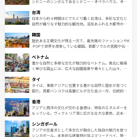
しみながら、その多様性と豊かな歴史を感じることができ
おすすめ。エメラルドグリーンに輝く海をはじめ、豊かな
シドニーのシンボルであるシドニー・オペラハウス、オー
るだろう。車でのロードトリップや列車の旅も、アメリカ
文化や歴史が息づいている。「アロハスピリット」と呼ば
ストラリア東海岸北部に広がる大サンゴ礁地帯グレートバ
ならではの贅沢な旅のスタイルだ。 なお、新着のアメリカ
台湾
れるおもてなしの心で訪れる人々を迎えてくれるハワイの
リアリーフや大陸中央部にそびえるウルル（エアーズロッ
情報は
コンテンツ一覧
を参照してほしい。
人々、おいしいローカルフードやハワイアンミュージッ
ク）、タスマニアの美しい原生林やケアンズの熱帯雨林な
日本から約４時間ほどでたどり着く台湾は、多彩な文化と
ク、伝統的なフラダンスなど、すべてがハワイの魅力を彩
ど、見どころがたくさん。また、カフェやワイン、オージ
自然が織りなす魅力的な観光地。活気あふれる大都市の台
っている。訪れるたびに新しい発見と感動が待っているハ
ービーフなどの食文化も豊かで、美味しいものであふれて
北やノスタルジックな町並みが人気な九份（ジォウフェ
ワイを、存分に味わってほしい。 なお、新着のハワイ情報
韓国
いる。アクティビティも充実しており、サーフィンやダイ
ン）、静ひつな山岳地帯である台湾東部など、都市の喧騒
は
コンテンツ一覧
を参照してほしい。
ビング、ハイキングなど、アウトドア好きにはたまらな
と山間の静けさが共存しており、訪れる人に新しい発見と
歴史ある王朝文化が残る一方で、最先端のファッションやK
い。オーストラリアの多彩な魅力を存分に味わいつくそ
驚きをもたらしてくれる。また、奥深い台湾の食文化も魅
-POPで世界を席巻している韓国。首都ソウルの宮殿や伝統
う。 なお、新着のオーストラリア情報は
コンテンツ一覧
を
力で、夜市などの屋台グルメから高級料理、ヘルシーで美
家屋が並ぶエリアでは韓国の歴史と文化に浸ることがで
参照してほしい。
ベトナム
容にもいいと評判のスイーツなど、バラエティ豊かな料理
き、地方に足を延ばせば四季折々の自然美を楽しむことが
が味わえる。 なお、新着の台湾情報は
コンテンツ一覧
を参
できる。そして、キムチや焼肉、絶品のストリートフード
豊かな自然と多様な文化が魅力的なベトナム。南北に細長
照してほしい。
まで、さまざまな韓国料理が待っている。夜には、韓国な
く伸びる国土には、広大な田園風景や青々とした山々、世
らではのナイトライフも堪能できる。あたたかいホスピタ
界遺産に登録された壮大な自然景観が点在し、都市部では
タイ
リティに包まれながら、韓国の多彩な魅力を心ゆくまで味
急速な発展と共に伝統が息づく。ハノイの古い町並みやホ
わってみてほしい。 なお、新着の韓国情報は
コンテンツ一
ーチミン市のフランス統治時代の建物も、独特の雰囲気を
タイは、東南アジアに位置する豊かな自然と歴史が息づく
覧
を参照してほしい。
醸し出している。また、バラエティの豊かさとおいしさで
国だ。首都バンコクは高層ビルが立ち並ぶ一方、伝統的な
世界中の食通を魅了してやまないベトナム料理も魅力のひ
寺院や市場がいたるところに点在し、古きよき文化と現代
香港
とつ。フォーやバインミー、ベトナムコーヒーなどは、ぜ
の活気が交差している。北部ではチェンマイなどの山岳地
ひ現地で味わいたい。どの地域を訪れてもあたたかい人々
帯で自然と触れ合い、南部ではプーケットやクラビの美し
アジアと西洋の文化が交わる香港は、特有のエネルギーを
が旅行者を迎えてくれるので、きっと忘れられない旅にな
いビーチでリゾート気分を楽しむことができる。タイ料理
もっている。ヴィクトリア湾に広がる壮大な景色、近未来
るはずだ。 なお、新着のベトナム情報は
コンテンツ一覧
を
は世界的に有名で、屋台から高級レストランまで味覚を刺
的なアートスポット、そして歴史と現代が融合した町並
参照してほしい。
シンガポール
激する。気候は一年中温暖で、どの季節にも異なる楽しみ
み、どこを訪れても感動するはず。観光スポットが密集し
が待っている。親しみやすいタイの人々、仏教を中心とし
ており、効率よく見どころを回れるのも魅力。息をのむよ
アジアの交差点として多文化が融合した独自の魅力を放つ
た文化、そして多様な観光資源が、訪れる旅人を魅了し続
うな絶景から文化的な体験まで、香港を存分に楽しみ尽く
シンガポール。未来的な建築物が並ぶマリーナベイ、歴史