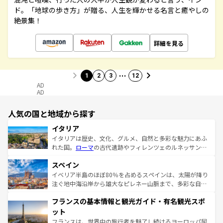
ド。「地球の歩き方」が贈る、人生を輝かせる名言と癒やしの
絶景集！
詳細を見る
…
1
2
3
12
AD
AD
人気の国と地域から探す
イタリア
イタリアは歴史、文化、グルメ、自然と多彩な魅力にあふ
れた国。
ローマ
の古代遺跡やフィレンツェのルネッサンス
美術、ヴェネツィアの運河など、歴史あるスポットはもち
スペイン
ろん、トスカーナの美しい田園風景やアマルフィ海岸の絶
景など、自然景観も見逃せない。観光の合間には、本場の
イベリア半島のほぼ80％を占めるスペインは、太陽が降り
ピザやパスタなど、絶品のイタリア料理を堪能することも
注ぐ地中海沿岸から雄大なピレネー山脈まで、多彩な自然
できる。朝目覚めてから夜眠るまで、すべての瞬間を楽し
と文化が詰まったヨーロッパ屈指の旅行先だ。多様な地域
フランスの基本情報と観光ガイド・有名観光スポ
ませてくれるイタリアで、忘れられない旅をしてみよう！
文化が根付くこの国では、情熱的なフラメンコ、熱気あふ
なお、新着のイタリア情報は
コンテンツ一覧
を参照してほ
れる闘牛、そして美味しいタパスが生活の一部となってい
ット
しい。
る。首都マドリードの洗練された雰囲気や、バルセロナの
フランスは、世界中の旅行者を魅了し続けるヨーロッパ屈