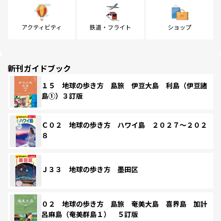
アクティビティ
鉄道・フライト
ショップ
新刊ガイドブック
１５ 地球の歩き方 島旅 伊豆大島 利島（伊豆諸
島①）３訂版
Ｃ０２ 地球の歩き方 ハワイ島 ２０２７～２０２
８
Ｊ３３ 地球の歩き方 墨田区
０２ 地球の歩き方 島旅 奄美大島 喜界島 加計
呂麻島（奄美群島１） ５訂版