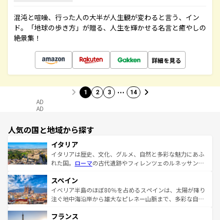
混沌と喧噪、行った人の大半が人生観が変わると言う、イン
ド。「地球の歩き方」が贈る、人生を輝かせる名言と癒やしの
絶景集！
詳細を見る
…
1
2
3
14
AD
AD
人気の国と地域から探す
イタリア
イタリアは歴史、文化、グルメ、自然と多彩な魅力にあふ
れた国。
ローマ
の古代遺跡やフィレンツェのルネッサンス
美術、ヴェネツィアの運河など、歴史あるスポットはもち
スペイン
ろん、トスカーナの美しい田園風景やアマルフィ海岸の絶
景など、自然景観も見逃せない。観光の合間には、本場の
イベリア半島のほぼ80％を占めるスペインは、太陽が降り
ピザやパスタなど、絶品のイタリア料理を堪能することも
注ぐ地中海沿岸から雄大なピレネー山脈まで、多彩な自然
できる。朝目覚めてから夜眠るまで、すべての瞬間を楽し
と文化が詰まったヨーロッパ屈指の旅行先だ。多様な地域
フランス
ませてくれるイタリアで、忘れられない旅をしてみよう！
文化が根付くこの国では、情熱的なフラメンコ、熱気あふ