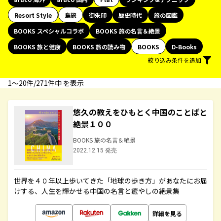
Resort Style
島旅
御朱印
歴史時代
旅の図鑑
BOOKS スペシャルコラボ
BOOKS 旅の名言＆絶景
BOOKS 旅と健康
BOOKS 旅の読み物
BOOKS
D-Books
絞り込み条件を追加
1〜20件/271件中 を表示
悠久の教えをひもとく中国のことばと
絶景１００
BOOKS 旅の名言＆絶景
2022.12.15 発売
世界を４０年以上歩いてきた「地球の歩き方」があなたにお届
けする、人生を輝かせる中国の名言と癒やしの絶景集
詳細を見る