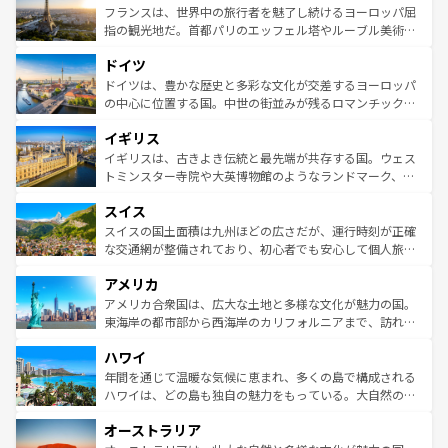
なお、新着のイタリア情報は
コンテンツ一覧
を参照してほ
れる闘牛、そして美味しいタパスが生活の一部となってい
フランスは、世界中の旅行者を魅了し続けるヨーロッパ屈
しい。
る。首都マドリードの洗練された雰囲気や、バルセロナの
指の観光地だ。首都パリのエッフェル塔やルーブル美術館
アートに溢れた街角から、地方では古代ローマ遺跡や中世
といった象徴的なスポットから、田舎町の古風な美しさま
ドイツ
の城塞都市、穏やかなビーチリゾートまで多彩な表情を見
で、幅広い魅力が詰まっている。華麗な宮殿、歴史的な大
せる。地方によって風土や気候が異なるスペインはその個
聖堂、美しいビーチ、そして豊かな自然が、訪れる者を心
ドイツは、豊かな歴史と多彩な文化が交差するヨーロッパ
性で訪れる人を魅了する。 なお、新着のスペイン情報は
コ
から魅了する。また、フランスは美食の国としても知ら
の中心に位置する国。中世の街並みが残るロマンチック街
ンテンツ一覧
を参照してほしい。
れ、フランス料理はユネスコ無形文化遺産にも登録されて
道から、未来を先取りするようなモダンな都市まで多様な
イギリス
いる。シャンパンの発祥地であるランス、プロヴァンスの
顔を持つこの国は、どこを歩いても飽きることがない。ベ
香り高いラベンダー畑など、多彩な楽しみ方が可能だ。さ
ルリンの文化的活気、バイエルン州のアルプスの絶景、そ
イギリスは、古きよき伝統と最先端が共存する国。ウェス
らに、パリ以外の地域にも魅力が溢れており、どの街角に
してライン川沿いのワイン畑といった風景は必見。ビール
トミンスター寺院や大英博物館のようなランドマーク、歴
も豊かな歴史と文化が息づいている。パリ以外の個性あふ
とソーセージを味わいながら地元の人と過ごす楽しい時間
史ある大学都市、美しい丘陵地帯や牧歌的な風景など、エ
れる地方に足を運ぶとそれぞれで全く異なる文化を体験で
スイス
は、お酒好きな人にはぜひ体験してほしい。 なお、新着の
リアごとに異なる魅力がある。また、優雅なアフタヌーン
きるだろう。 なお、新着のフランス情報は
コンテンツ一覧
ドイツ情報は
コンテンツ一覧
を参照してほしい。
ティー、ビール好きにはたまらない英国パブ、サッカー観
スイスの国土面積は九州ほどの広さだが、運行時刻が正確
を参照してほしい。
戦など、本場だからこそできる体験も豊富。イギリスを旅
な交通網が整備されており、初心者でも安心して個人旅行
して楽しみつくそう。 なお、新着のイギリス情報は
コンテ
を楽しめる。日本同様に時刻表どおりの旅が可能だ。中世
アメリカ
ンツ一覧
を参照してほしい。
の建物がそのまま残る町や、スイスならではのユニークな
博物館もあり、アルプス観光だけでなく町歩きも満喫する
アメリカ合衆国は、広大な土地と多様な文化が魅力の国。
ことができる。国民の所得が高いため物価も高いが、旅行
東海岸の都市部から西海岸のカリフォルニアまで、訪れる
者向けの交通パス提供のサービスもあり、うまく活用すれ
場所ごとに異なる風景と体験が待っている。ニューヨーク
ハワイ
ば市内交通費無料で観光を楽しむこともできる。 なお、新
のような巨大都市は、観光、ショッピング、エンターテイ
着のスイス情報は
コンテンツ一覧
を参照してほしい。
ンメントが詰まった刺激的なスポットだ。一方、アメリカ
年間を通じて温暖な気候に恵まれ、多くの島で構成される
西部には大自然が広がり、グランドキャニオンやイエロー
ハワイは、どの島も独自の魅力をもっている。大自然の神
ストーン国立公園といった絶景が堪能できる。さらに、南
秘を感じたいなら、火山が生み出した壮大な景観を誇るハ
オーストラリア
部のニューオーリンズでは、音楽と美食が融合した独特の
ワイ島は見逃せない。また、定番の観光地といえばオアフ
文化が魅力。旅行者はアメリカの各地域で異なる魅力を楽