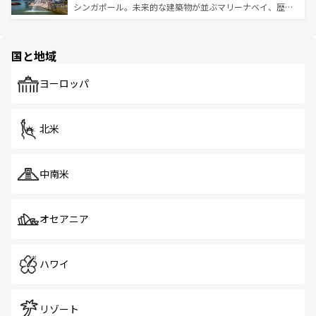
た文化、そして多様な観光資源が、訪れる旅人を魅了し続
うな絶景から文化的な体験まで、香港を存分に楽しみ尽く
シンガポール。未来的な建築物が並ぶマリーナベイ、歴史
ける。 なお、新着のタイ情報は
コンテンツ一覧
を参照して
そう。 なお、新着の香港情報は
コンテンツ一覧
を参照して
と伝統を感じられるエスニックタウン、多数の緑豊かな公
ほしい。
ほしい。
園や自然保護区など、自然が調和した近代的な景観と文化
の多様性あふれるカラフルな町は、どこを歩いても新しい
国と地域
発見がある。さらに、治安のよさや充実した公共交通機関
も、旅行者にとっては魅力的なポイント。グルメも豊富
で、ホーカーズは地元の風情を楽しめる外せないスポット
ヨーロッパ
だ。訪れる人を飽きさせないシンガポールで、多様な魅力
を体感しよう。 なお、新着のシンガポール情報は
コンテン
ツ一覧
を参照してほしい。
北米
中南米
オセアニア
ハワイ
リゾート