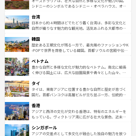
島だが、静かな自然を求めるならマウイ島やカウアイ島が
オーストラリアは、壮大な自然と多様な文化が魅力の国。
しみながら、その多様性と豊かな歴史を感じることができ
おすすめ。エメラルドグリーンに輝く海をはじめ、豊かな
シドニーのシンボルであるシドニー・オペラハウス、オー
るだろう。車でのロードトリップや列車の旅も、アメリカ
文化や歴史が息づいている。「アロハスピリット」と呼ば
ストラリア東海岸北部に広がる大サンゴ礁地帯グレートバ
ならではの贅沢な旅のスタイルだ。 なお、新着のアメリカ
台湾
れるおもてなしの心で訪れる人々を迎えてくれるハワイの
リアリーフや大陸中央部にそびえるウルル（エアーズロッ
情報は
コンテンツ一覧
を参照してほしい。
人々、おいしいローカルフードやハワイアンミュージッ
ク）、タスマニアの美しい原生林やケアンズの熱帯雨林な
日本から約４時間ほどでたどり着く台湾は、多彩な文化と
ク、伝統的なフラダンスなど、すべてがハワイの魅力を彩
ど、見どころがたくさん。また、カフェやワイン、オージ
自然が織りなす魅力的な観光地。活気あふれる大都市の台
っている。訪れるたびに新しい発見と感動が待っているハ
ービーフなどの食文化も豊かで、美味しいものであふれて
北やノスタルジックな町並みが人気な九份（ジォウフェ
ワイを、存分に味わってほしい。 なお、新着のハワイ情報
韓国
いる。アクティビティも充実しており、サーフィンやダイ
ン）、静ひつな山岳地帯である台湾東部など、都市の喧騒
は
コンテンツ一覧
を参照してほしい。
ビング、ハイキングなど、アウトドア好きにはたまらな
と山間の静けさが共存しており、訪れる人に新しい発見と
歴史ある王朝文化が残る一方で、最先端のファッションやK
い。オーストラリアの多彩な魅力を存分に味わいつくそ
驚きをもたらしてくれる。また、奥深い台湾の食文化も魅
-POPで世界を席巻している韓国。首都ソウルの宮殿や伝統
う。 なお、新着のオーストラリア情報は
コンテンツ一覧
を
力で、夜市などの屋台グルメから高級料理、ヘルシーで美
家屋が並ぶエリアでは韓国の歴史と文化に浸ることがで
参照してほしい。
ベトナム
容にもいいと評判のスイーツなど、バラエティ豊かな料理
き、地方に足を延ばせば四季折々の自然美を楽しむことが
が味わえる。 なお、新着の台湾情報は
コンテンツ一覧
を参
できる。そして、キムチや焼肉、絶品のストリートフード
豊かな自然と多様な文化が魅力的なベトナム。南北に細長
照してほしい。
まで、さまざまな韓国料理が待っている。夜には、韓国な
く伸びる国土には、広大な田園風景や青々とした山々、世
らではのナイトライフも堪能できる。あたたかいホスピタ
界遺産に登録された壮大な自然景観が点在し、都市部では
タイ
リティに包まれながら、韓国の多彩な魅力を心ゆくまで味
急速な発展と共に伝統が息づく。ハノイの古い町並みやホ
わってみてほしい。 なお、新着の韓国情報は
コンテンツ一
ーチミン市のフランス統治時代の建物も、独特の雰囲気を
タイは、東南アジアに位置する豊かな自然と歴史が息づく
覧
を参照してほしい。
醸し出している。また、バラエティの豊かさとおいしさで
国だ。首都バンコクは高層ビルが立ち並ぶ一方、伝統的な
世界中の食通を魅了してやまないベトナム料理も魅力のひ
寺院や市場がいたるところに点在し、古きよき文化と現代
香港
とつ。フォーやバインミー、ベトナムコーヒーなどは、ぜ
の活気が交差している。北部ではチェンマイなどの山岳地
ひ現地で味わいたい。どの地域を訪れてもあたたかい人々
帯で自然と触れ合い、南部ではプーケットやクラビの美し
アジアと西洋の文化が交わる香港は、特有のエネルギーを
が旅行者を迎えてくれるので、きっと忘れられない旅にな
いビーチでリゾート気分を楽しむことができる。タイ料理
もっている。ヴィクトリア湾に広がる壮大な景色、近未来
るはずだ。 なお、新着のベトナム情報は
コンテンツ一覧
を
は世界的に有名で、屋台から高級レストランまで味覚を刺
的なアートスポット、そして歴史と現代が融合した町並
参照してほしい。
シンガポール
激する。気候は一年中温暖で、どの季節にも異なる楽しみ
み、どこを訪れても感動するはず。観光スポットが密集し
が待っている。親しみやすいタイの人々、仏教を中心とし
ており、効率よく見どころを回れるのも魅力。息をのむよ
アジアの交差点として多文化が融合した独自の魅力を放つ