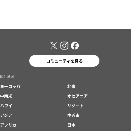
コミュニティを見る
国と地域
ヨーロッパ
北米
中南米
オセアニア
ハワイ
リゾート
アジア
中近東
アフリカ
日本