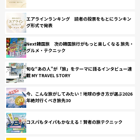
エアラインランキング 読者の投票をもとにランキン
グ形式で発表
Next韓国旅 次の韓国旅行がもっと楽しくなる 旅先・
グルメ・テクニック
旬な“あの人”が「旅」をテーマに語るインタビュー連
載 MY TRAVEL STORY
今、こんな旅がしてみたい！地球の歩き方が選ぶ2026
年絶対行くべき旅先30
コスパもタイパもかなえる！賢者の旅テクニック