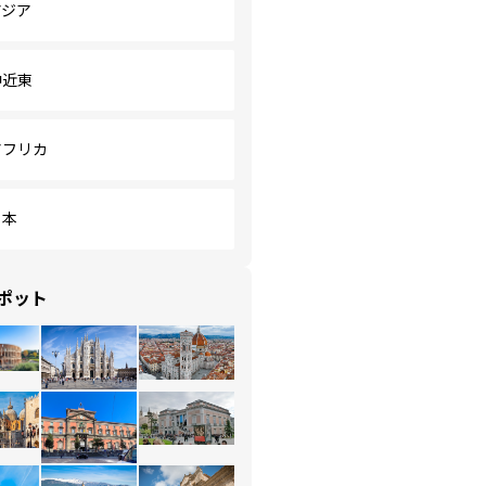
アジア
中近東
アフリカ
日本
ポット