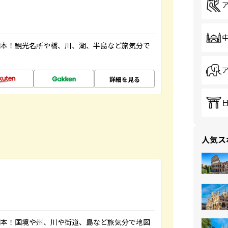
図本！観光名所や橋、川、湖、半島など旅気分で
詳細を見る
人気ス
図本！国境や州、川や街道、島など旅気分で地図