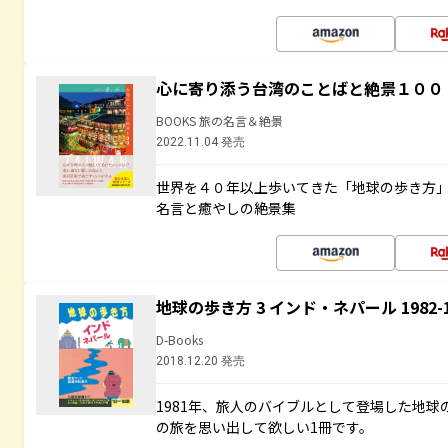
心に寄り添う台湾のことばと絶景１００
BOOKS 旅の名言＆絶景
2022.11.04 発売
世界を４０年以上歩いてきた「地球の歩き方
名言と癒やしの絶景集
地球の歩き方 3 インド・ネパール 1982
D-Books
2018.12.20 発売
1981年、旅人のバイブルとして登場した地
の旅を思い出して欲しい1冊です。