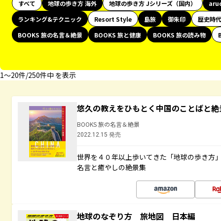
すべて
地球の歩き方 海外
地球の歩き方 Jシリーズ（国内）
aru
ランキング&テクニック
Resort Style
島旅
御朱印
歴史時
BOOKS 旅の名言＆絶景
BOOKS 旅と健康
BOOKS 旅の読み物
1〜20件/250件中 を表示
悠久の教えをひもとく中国のことばと絶
BOOKS 旅の名言＆絶景
2022.12.15 発売
世界を４０年以上歩いてきた「地球の歩き方
名言と癒やしの絶景集
地球のなぞり方 旅地図 日本編