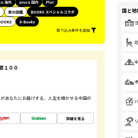
co 海外
aruco 国内
Plat
国と地
代
旅の図鑑
BOOKS スペシャルコラボ
BOOKS
D-Books
絞り込み条件を追加
景１００
」があなたにお届けする、人生を輝かせる中国の
詳細を見る