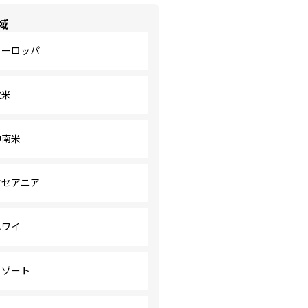
域
ヨーロッパ
北米
中南米
オセアニア
ハワイ
リゾート