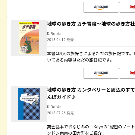
地球の歩き方 ガチ冒険～地球の歩き方
D-Books
2018.04.12 発売
本書は4人の旅好きによるただの旅日記です。
いてある内容はただの旅日記です。
地球の歩き方 カンタベリーと周辺のす
んぽガイド♪
D-Books
2018.07.26 発売
英会話本でおなじみの「Kayoの“秘密のノー
ンドン南東の田舎町をご紹介！