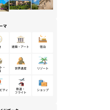
ーマ
食
建築・アート
宿泊
ト・
世界遺産
リゾート
戦
鉄道・
ビティ
ショップ
フライト