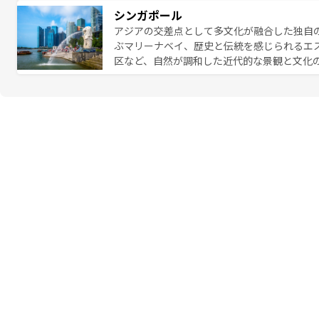
のむような絶景から文化的な体験まで、香港を存分に楽し
シンガポール
報は
コンテンツ一覧
を参照してほしい。
アジアの交差点として多文化が融合した独自
ぶマリーナベイ、歴史と伝統を感じられるエ
区など、自然が調和した近代的な景観と文化
も新しい発見がある。さらに、治安のよさや
的なポイント。グルメも豊富で、ホーカーズ
れる人を飽きさせないシンガポールで、多様な魅力を体感しよ
ル情報は
コンテンツ一覧
を参照してほしい。