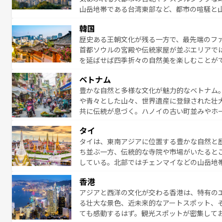
山岳地帯である台湾東部など、都市の喧騒と
発見と驚きをもたらしてくれる。また、奥深
韓国
から高級料理、ヘルシーで美容にもいいと評
歴史ある王朝文化が残る一方で、最先端のファ
える。 なお、新着の台湾情報は
コンテンツ一
首都ソウルの宮殿や伝統家屋が並ぶエリアで
を延ばせば四季折々の自然美を楽しむことが
トフードまで、さまざまな韓国料理が待って
ベトナム
能できる。あたたかいホスピタリティに包ま
豊かな自然と多様な文化が魅力的なベトナム
てみてほしい。 なお、新着の韓国情報は
コン
や青々とした山々、世界遺産に登録された壮
共に伝統が息づく。ハノイの古い町並みやホ
雰囲気を醸し出している。また、バラエティ
タイ
まないベトナム料理も魅力のひとつ。フォー
タイは、東南アジアに位置する豊かな自然と
地で味わいたい。どの地域を訪れてもあたた
ち並ぶ一方、伝統的な寺院や市場がいたると
れられない旅になるはずだ。 な
している。北部ではチェンマイなどの山岳地
い。
ビの美しいビーチでリゾート気分を楽しむこ
香港
ら高級レストランまで味覚を刺激する。気候
アジアと西洋の文化が交わる香港は、特有の
っている。親しみやすいタイの人々、仏教を
る壮大な景色、近未来的なアートスポット、
る旅人を魅了し続ける。 なお、新着のタ
ても感動するはず。観光スポットが密集して