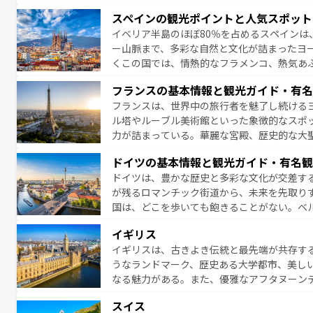
は、本場のピザやパスタなど、絶品のイタリ
スペインの観光ポイントと人気スポット
夜眠るまで、すべての瞬間を楽しませてくれ
イベリア半島のほぼ80％を占めるスペインは
なお、新着のイタリア情報は
コンテンツ一覧
ー山脈まで、多彩な自然と文化が詰まったヨ
くこの国では、情熱的なフラメンコ、熱気あ
となっている。首都マドリードの洗練された
フランスの基本情報と観光ガイド・有名
ら、地方では古代ローマ遺跡や中世の城塞都
フランスは、世界中の旅行者を魅了し続ける
せる。地方によって風土や気候が異なるスペイン
ル塔やルーブル美術館といった象徴的なスポ
新着のスペイン情報は
コンテンツ一覧
を参照
力が詰まっている。華麗な宮殿、歴史的な大
る者を心から魅了する。また、フランスは美
ドイツの基本情報と観光ガイド・有名観
無形文化遺産にも登録されている。シャンパ
ドイツは、豊かな歴史と多彩な文化が交差す
いラベンダー畑など、多彩な楽しみ方が可能
が残るロマンチック街道から、未来を先取り
り、どの街角にも豊かな歴史と文化が息づい
国は、どこを歩いても飽きることがない。ベ
絶景、そしてライン川沿いのワイン畑といっ
一覧
を参照してほしい。
イギリス
ら地元の人と過ごす楽しい時間は、お酒好きな人にはぜ
イギリスは、古きよき伝統と最先端が共存す
イツ情報は
コンテンツ一覧
を参照してほしい
うなランドマーク、歴史ある大学都市、美し
なる魅力がある。また、優雅なアフタヌーン
ッカー観戦など、本場だからこそできる体験も
スイス
お、新着のイギリス情報は
コンテンツ一覧
を