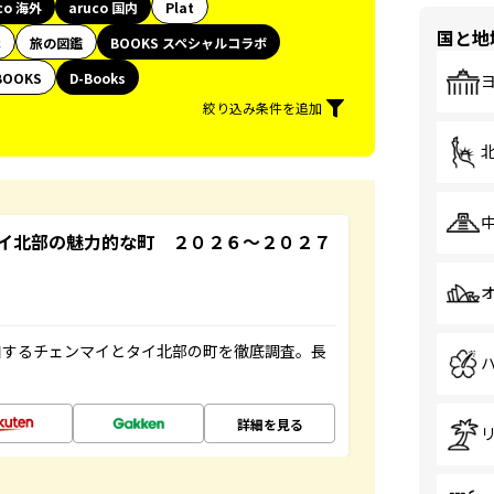
co 海外
aruco 国内
Plat
国と地
代
旅の図鑑
BOOKS スペシャルコラボ
BOOKS
D-Books
絞り込み条件を追加
イ北部の魅力的な町 ２０２６～２０２７
和するチェンマイとタイ北部の町を徹底調査。長
詳細を見る