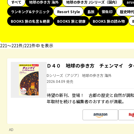
すべて
地球の歩き方 海外
地球の歩き方 Jシリーズ（国内）
aru
ランキング&テクニック
Resort Style
島旅
御朱印
歴史時
BOOKS 旅の名言＆絶景
BOOKS 旅と健康
BOOKS 旅の読み物
221〜221件/221件中 を表示
Ｄ４０ 地球の歩き方 チェンマイ タ
Dシリーズ（アジア） 地球の歩き方 海外
2026.04.09 発売
待望の新刊、登場！ 古都の歴史と自然が調
年取材を続ける編集者のおすすめが満載。
AD