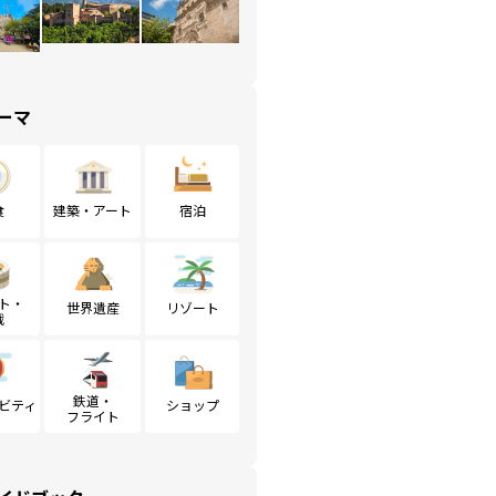
ーマ
食
建築・アート
宿泊
ト・
世界遺産
リゾート
戦
鉄道・
ビティ
ショップ
フライト