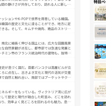
特設ペ
山間の静けさが共存しており、訪れる人に新しい
い台湾の食文化も魅力で、夜市などの屋台グルメ
判のスイーツなど、バラエティ豊かな料理が味わ
ッションやK-POPで世界を席巻している韓国。
覧
を参照してほしい。
は韓国の歴史と文化に浸ることができ、地方に足
できる。そして、キムチや焼肉、絶品のストリー
いる。夜には、韓国ならではのナイトライフも堪
れながら、韓国の多彩な魅力を心ゆくまで味わっ
。南北に細長く伸びる国土には、広大な田園風景
テンツ一覧
を参照してほしい。
大な自然景観が点在し、都市部では急速な発展と
ーチミン市のフランス統治時代の建物も、独特の
の豊かさとおいしさで世界中の食通を魅了してや
やバインミー、ベトナムコーヒーなどは、ぜひ現
歴史が息づく国だ。首都バンコクは高層ビルが立
かい人々が旅行者を迎えてくれるので、きっと忘
ころに点在し、古きよき文化と現代の活気が交差
お、新着のベトナム情報は
コンテンツ一覧
を参照してほし
帯で自然と触れ合い、南部ではプーケットやクラ
とができる。タイ料理は世界的に有名で、屋台か
は一年中温暖で、どの季節にも異なる楽しみが待
エネルギーをもっている。ヴィクトリア湾に広が
中心とした文化、そして多様な観光資源が、訪れ
そして歴史と現代が融合した町並み、どこを訪れ
イ情報は
コンテンツ一覧
を参照してほしい。
おり、効率よく見どころを回れるのも魅力。息を