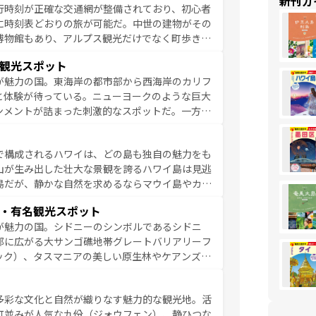
新刊ガ
行時刻が正確な交通網が整備されており、初心者
に時刻表どおりの旅が可能だ。中世の建物がその
博物館もあり、アルプス観光だけでなく町歩きも
め物価も高いが、旅行者向けの交通パス提供のサ
観光スポット
観光を楽しむこともできる。 なお、新着
が魅力の国。東海岸の都市部から西海岸のカリフ
しい。
と体験が待っている。ニューヨークのような巨大
ンメントが詰まった刺激的なスポットだ。一方、
キャニオンやイエローストーン国立公園といった
ーリンズでは、音楽と美食が融合した独特の文化
で構成されるハワイは、どの島も独自の魅力をも
魅力を楽しみながら、その多様性と豊かな歴史を
山が生み出した壮大な景観を誇るハワイ島は見逃
リップや列車の旅も、アメリカならではの贅沢な
島だが、静かな自然を求めるならマウイ島やカウ
報は
コンテンツ一覧
を参照してほしい。
く海をはじめ、豊かな文化や歴史が息づいてい
・有名観光スポット
なしの心で訪れる人々を迎えてくれるハワイの
が魅力の国。シドニーのシンボルであるシドニ
ミュージック、伝統的なフラダンスなど、すべて
部に広がる大サンゴ礁地帯グレートバリアリーフ
新しい発見と感動が待っているハワイを、存分に
ック）、タスマニアの美しい原生林やケアンズの
コンテンツ一覧
を参照してほしい。
カフェやワイン、オージービーフなどの食文化も
ティビティも充実しており、サーフィンやダイビ
多彩な文化と自然が織りなす魅力的な観光地。活
たまらない。オーストラリアの多彩な魅力を存分
町並みが人気な九份（ジォウフェン）、静ひつな
ストラリア情報は
コンテンツ一覧
を参照してほしい。