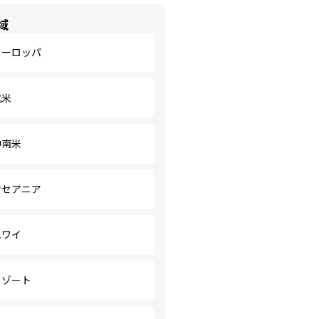
域
ヨーロッパ
北米
中南米
オセアニア
ハワイ
リゾート