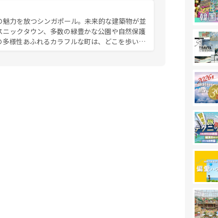
み尽くそう。 なお、新着の香港情
の魅力を放つシンガポール。未来的な建築物が並
スニックタウン、多数の緑豊かな公園や自然保護
の多様性あふれるカラフルな町は、どこを歩いて
充実した公共交通機関も、旅行者にとっては魅力
は地元の風情を楽しめる外せないスポットだ。訪
う。 なお、新着のシンガポー