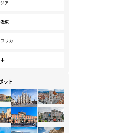
アジア
中近東
アフリカ
日本
ポット