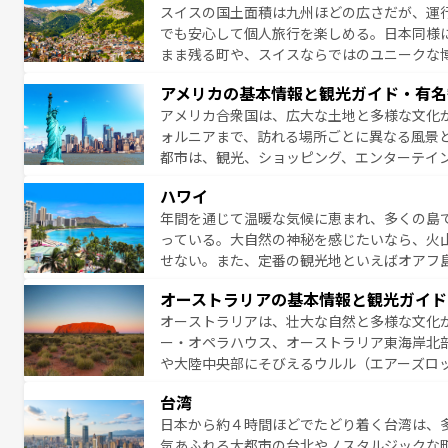
スイスの国土面積は九州ほどの広さだが、運
でも安心して個人旅行を楽しめる。日本同様
まま残る町や、スイスならではのユニークな
満喫することができる。国民の所得が高いた
アメリカの基本情報と観光ガイド・有名
ービスもあり、うまく活用すれば市内交通費無料で
アメリカ合衆国は、広大な土地と多様な文化
のスイス情報は
コンテンツ一覧
を参照してほ
ォルニアまで、訪れる場所ごとに異なる風景
都市は、観光、ショッピング、エンターテイ
アメリカ西部には大自然が広がり、グランド
ハワイ
絶景が堪能できる。さらに、南部のニューオ
年間を通じて温暖な気候に恵まれ、多くの島
が魅力。旅行者はアメリカの各地域で異なる
っている。大自然の神秘を感じたいなら、火
感じることができるだろう。車でのロードト
せない。また、定番の観光地といえばオアフ
旅のスタイルだ。 なお、新着のアメリカ情
アイ島がおすすめ。エメラルドグリーンに輝
オーストラリアの基本情報と観光ガイド
る。「アロハスピリット」と呼ばれるおもて
オーストラリアは、壮大な自然と多様な文化
人々、おいしいローカルフードやハワイアン
ー・オペラハウス、オーストラリア東海岸北
がハワイの魅力を彩っている。訪れるたびに
や大陸中央部にそびえるウルル（エアーズロ
味わってほしい。 なお、新着のハワイ情報は
熱帯雨林など、見どころがたくさん。また、
台湾
豊かで、美味しいものであふれている。アク
日本から約４時間ほどでたどり着く台湾は、
ング、ハイキングなど、アウトドア好きには
気あふれる大都市の台北やノスタルジックな
に味わいつくそう。 なお、新着のオー