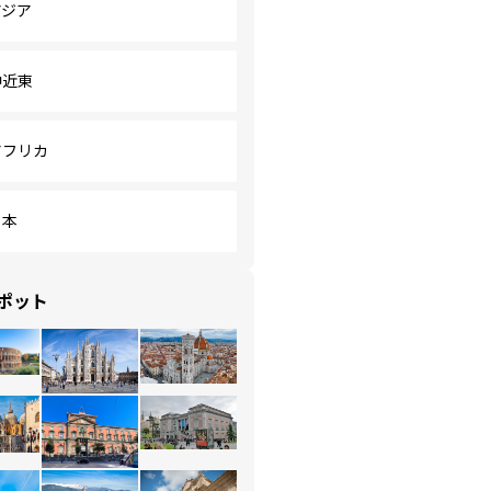
アジア
中近東
アフリカ
日本
ポット