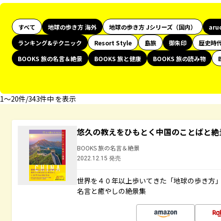
すべて
地球の歩き方 海外
地球の歩き方 Jシリーズ（国内）
aru
ランキング&テクニック
Resort Style
島旅
御朱印
歴史時
BOOKS 旅の名言＆絶景
BOOKS 旅と健康
BOOKS 旅の読み物
1〜20件/343件中 を表示
悠久の教えをひもとく中国のことばと絶
BOOKS 旅の名言＆絶景
2022.12.15 発売
世界を４０年以上歩いてきた「地球の歩き方
名言と癒やしの絶景集