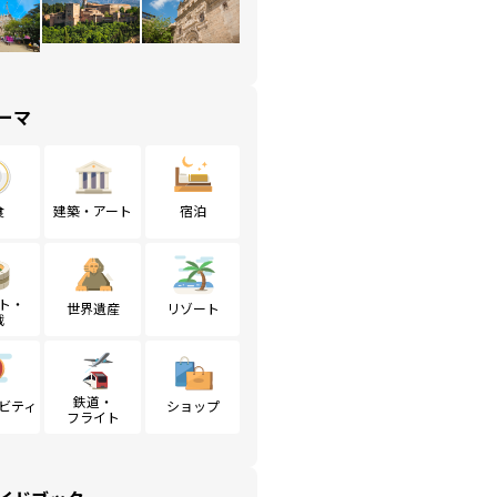
ーマ
食
建築・アート
宿泊
ト・
世界遺産
リゾート
戦
鉄道・
ビティ
ショップ
フライト