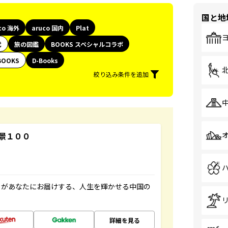
国と地
co 海外
aruco 国内
Plat
代
旅の図鑑
BOOKS スペシャルコラボ
BOOKS
D-Books
絞り込み条件を追加
景１００
」があなたにお届けする、人生を輝かせる中国の
詳細を見る