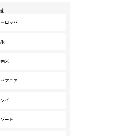
域
ヨーロッパ
北米
中南米
オセアニア
ハワイ
リゾート