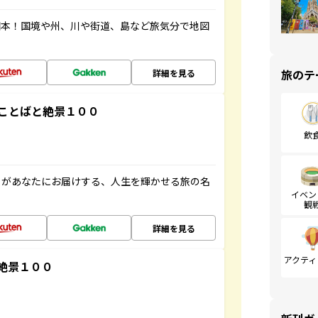
図本！国境や州、川や街道、島など旅気分で地図
旅のテ
詳細を見る
ことばと絶景１００
飲
」があなたにお届けする、人生を輝かせる旅の名
イベン
観
詳細を見る
アクティ
絶景１００