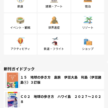
飲食
建築・アート
宿泊
イベント・観戦
世界遺産
リゾート
アクティビティ
鉄道・フライト
ショップ
新刊ガイドブック
１５ 地球の歩き方 島旅 伊豆大島 利島（伊豆諸
島①）３訂版
Ｃ０２ 地球の歩き方 ハワイ島 ２０２７～２０２
８