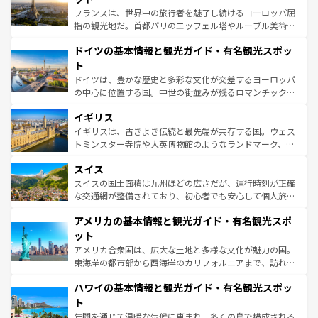
る。首都マドリードの洗練された雰囲気や、バルセロナの
フランスは、世界中の旅行者を魅了し続けるヨーロッパ屈
アートに溢れた街角から、地方では古代ローマ遺跡や中世
指の観光地だ。首都パリのエッフェル塔やルーブル美術館
の城塞都市、穏やかなビーチリゾートまで多彩な表情を見
といった象徴的なスポットから、田舎町の古風な美しさま
せる。地方によって風土や気候が異なるスペインはその個
ドイツの基本情報と観光ガイド・有名観光スポッ
で、幅広い魅力が詰まっている。華麗な宮殿、歴史的な大
性で訪れる人を魅了する。 なお、新着のスペイン情報は
コ
聖堂、美しいビーチ、そして豊かな自然が、訪れる者を心
ト
ンテンツ一覧
を参照してほしい。
から魅了する。また、フランスは美食の国としても知ら
ドイツは、豊かな歴史と多彩な文化が交差するヨーロッパ
れ、フランス料理はユネスコ無形文化遺産にも登録されて
の中心に位置する国。中世の街並みが残るロマンチック街
いる。シャンパンの発祥地であるランス、プロヴァンスの
道から、未来を先取りするようなモダンな都市まで多様な
香り高いラベンダー畑など、多彩な楽しみ方が可能だ。さ
イギリス
顔を持つこの国は、どこを歩いても飽きることがない。ベ
らに、パリ以外の地域にも魅力が溢れており、どの街角に
ルリンの文化的活気、バイエルン州のアルプスの絶景、そ
イギリスは、古きよき伝統と最先端が共存する国。ウェス
も豊かな歴史と文化が息づいている。パリ以外の個性あふ
してライン川沿いのワイン畑といった風景は必見。ビール
トミンスター寺院や大英博物館のようなランドマーク、歴
れる地方に足を運ぶとそれぞれで全く異なる文化を体験で
とソーセージを味わいながら地元の人と過ごす楽しい時間
史ある大学都市、美しい丘陵地帯や牧歌的な風景など、エ
きるだろう。 なお、新着のフランス情報は
コンテンツ一覧
スイス
は、お酒好きな人にはぜひ体験してほしい。 なお、新着の
リアごとに異なる魅力がある。また、優雅なアフタヌーン
を参照してほしい。
ドイツ情報は
コンテンツ一覧
を参照してほしい。
ティー、ビール好きにはたまらない英国パブ、サッカー観
スイスの国土面積は九州ほどの広さだが、運行時刻が正確
戦など、本場だからこそできる体験も豊富。イギリスを旅
な交通網が整備されており、初心者でも安心して個人旅行
して楽しみつくそう。 なお、新着のイギリス情報は
コンテ
を楽しめる。日本同様に時刻表どおりの旅が可能だ。中世
アメリカの基本情報と観光ガイド・有名観光スポ
ンツ一覧
を参照してほしい。
の建物がそのまま残る町や、スイスならではのユニークな
博物館もあり、アルプス観光だけでなく町歩きも満喫する
ット
ことができる。国民の所得が高いため物価も高いが、旅行
アメリカ合衆国は、広大な土地と多様な文化が魅力の国。
者向けの交通パス提供のサービスもあり、うまく活用すれ
東海岸の都市部から西海岸のカリフォルニアまで、訪れる
ば市内交通費無料で観光を楽しむこともできる。 なお、新
場所ごとに異なる風景と体験が待っている。ニューヨーク
着のスイス情報は
コンテンツ一覧
を参照してほしい。
ハワイの基本情報と観光ガイド・有名観光スポッ
のような巨大都市は、観光、ショッピング、エンターテイ
ンメントが詰まった刺激的なスポットだ。一方、アメリカ
ト
西部には大自然が広がり、グランドキャニオンやイエロー
年間を通じて温暖な気候に恵まれ、多くの島で構成される