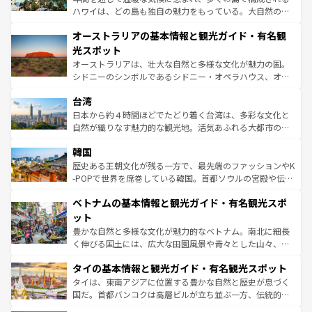
ストーン国立公園といった絶景が堪能できる。さらに、南
ハワイは、どの島も独自の魅力をもっている。大自然の神
部のニューオーリンズでは、音楽と美食が融合した独特の
秘を感じたいなら、火山が生み出した壮大な景観を誇るハ
文化が魅力。旅行者はアメリカの各地域で異なる魅力を楽
オーストラリアの基本情報と観光ガイド・有名観
ワイ島は見逃せない。また、定番の観光地といえばオアフ
しみながら、その多様性と豊かな歴史を感じることができ
島だが、静かな自然を求めるならマウイ島やカウアイ島が
光スポット
るだろう。車でのロードトリップや列車の旅も、アメリカ
おすすめ。エメラルドグリーンに輝く海をはじめ、豊かな
オーストラリアは、壮大な自然と多様な文化が魅力の国。
ならではの贅沢な旅のスタイルだ。 なお、新着のアメリカ
文化や歴史が息づいている。「アロハスピリット」と呼ば
シドニーのシンボルであるシドニー・オペラハウス、オー
情報は
コンテンツ一覧
を参照してほしい。
れるおもてなしの心で訪れる人々を迎えてくれるハワイの
ストラリア東海岸北部に広がる大サンゴ礁地帯グレートバ
人々、おいしいローカルフードやハワイアンミュージッ
台湾
リアリーフや大陸中央部にそびえるウルル（エアーズロッ
ク、伝統的なフラダンスなど、すべてがハワイの魅力を彩
ク）、タスマニアの美しい原生林やケアンズの熱帯雨林な
日本から約４時間ほどでたどり着く台湾は、多彩な文化と
っている。訪れるたびに新しい発見と感動が待っているハ
ど、見どころがたくさん。また、カフェやワイン、オージ
自然が織りなす魅力的な観光地。活気あふれる大都市の台
ワイを、存分に味わってほしい。 なお、新着のハワイ情報
ービーフなどの食文化も豊かで、美味しいものであふれて
北やノスタルジックな町並みが人気な九份（ジォウフェ
は
コンテンツ一覧
を参照してほしい。
韓国
いる。アクティビティも充実しており、サーフィンやダイ
ン）、静ひつな山岳地帯である台湾東部など、都市の喧騒
ビング、ハイキングなど、アウトドア好きにはたまらな
と山間の静けさが共存しており、訪れる人に新しい発見と
歴史ある王朝文化が残る一方で、最先端のファッションやK
い。オーストラリアの多彩な魅力を存分に味わいつくそ
驚きをもたらしてくれる。また、奥深い台湾の食文化も魅
-POPで世界を席巻している韓国。首都ソウルの宮殿や伝統
う。 なお、新着のオーストラリア情報は
コンテンツ一覧
を
力で、夜市などの屋台グルメから高級料理、ヘルシーで美
家屋が並ぶエリアでは韓国の歴史と文化に浸ることがで
参照してほしい。
ベトナムの基本情報と観光ガイド・有名観光スポ
容にもいいと評判のスイーツなど、バラエティ豊かな料理
き、地方に足を延ばせば四季折々の自然美を楽しむことが
が味わえる。 なお、新着の台湾情報は
コンテンツ一覧
を参
できる。そして、キムチや焼肉、絶品のストリートフード
ット
照してほしい。
まで、さまざまな韓国料理が待っている。夜には、韓国な
豊かな自然と多様な文化が魅力的なベトナム。南北に細長
らではのナイトライフも堪能できる。あたたかいホスピタ
く伸びる国土には、広大な田園風景や青々とした山々、世
リティに包まれながら、韓国の多彩な魅力を心ゆくまで味
界遺産に登録された壮大な自然景観が点在し、都市部では
わってみてほしい。 なお、新着の韓国情報は
コンテンツ一
タイの基本情報と観光ガイド・有名観光スポット
急速な発展と共に伝統が息づく。ハノイの古い町並みやホ
覧
を参照してほしい。
ーチミン市のフランス統治時代の建物も、独特の雰囲気を
タイは、東南アジアに位置する豊かな自然と歴史が息づく
醸し出している。また、バラエティの豊かさとおいしさで
国だ。首都バンコクは高層ビルが立ち並ぶ一方、伝統的な
世界中の食通を魅了してやまないベトナム料理も魅力のひ
寺院や市場がいたるところに点在し、古きよき文化と現代