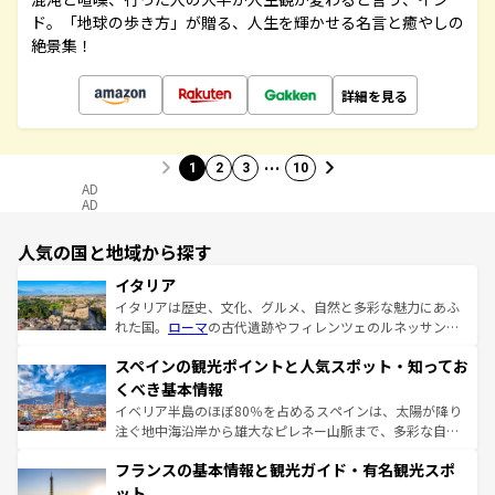
ド。「地球の歩き方」が贈る、人生を輝かせる名言と癒やしの
絶景集！
詳細を見る
…
1
2
3
10
AD
AD
人気の国と地域から探す
イタリア
イタリアは歴史、文化、グルメ、自然と多彩な魅力にあふ
れた国。
ローマ
の古代遺跡やフィレンツェのルネッサンス
美術、ヴェネツィアの運河など、歴史あるスポットはもち
スペインの観光ポイントと人気スポット・知ってお
ろん、トスカーナの美しい田園風景やアマルフィ海岸の絶
景など、自然景観も見逃せない。観光の合間には、本場の
くべき基本情報
ピザやパスタなど、絶品のイタリア料理を堪能することも
イベリア半島のほぼ80％を占めるスペインは、太陽が降り
できる。朝目覚めてから夜眠るまで、すべての瞬間を楽し
注ぐ地中海沿岸から雄大なピレネー山脈まで、多彩な自然
ませてくれるイタリアで、忘れられない旅をしてみよう！
と文化が詰まったヨーロッパ屈指の旅行先だ。多様な地域
なお、新着のイタリア情報は
コンテンツ一覧
を参照してほ
フランスの基本情報と観光ガイド・有名観光スポ
文化が根付くこの国では、情熱的なフラメンコ、熱気あふ
しい。
れる闘牛、そして美味しいタパスが生活の一部となってい
ット