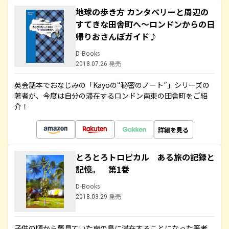
地球の歩き方 カンタベリーと周辺の
すてきな田舎町へ～ロンドンからの日
帰りおさんぽガイド♪
D-Books
2018.07.26 発売
英会話本でおなじみの「Kayoの“秘密のノート”」シリーズの
著者が、今度は自分の滞在するロンドン南東の田舎町をご紹
介！
詳細を見る
とろとろトロピカル ある旅の記録と
記憶。 第1巻
D-Books
2018.03.29 発売
子供の頃から夢見ていた南の島に滞在することになった筆者