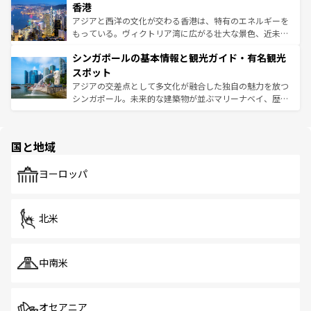
香港
とつ。フォーやバインミー、ベトナムコーヒーなどは、ぜ
の活気が交差している。北部ではチェンマイなどの山岳地
ひ現地で味わいたい。どの地域を訪れてもあたたかい人々
帯で自然と触れ合い、南部ではプーケットやクラビの美し
アジアと西洋の文化が交わる香港は、特有のエネルギーを
が旅行者を迎えてくれるので、きっと忘れられない旅にな
いビーチでリゾート気分を楽しむことができる。タイ料理
もっている。ヴィクトリア湾に広がる壮大な景色、近未来
るはずだ。 なお、新着のベトナム情報は
コンテンツ一覧
を
は世界的に有名で、屋台から高級レストランまで味覚を刺
的なアートスポット、そして歴史と現代が融合した町並
参照してほしい。
シンガポールの基本情報と観光ガイド・有名観光
激する。気候は一年中温暖で、どの季節にも異なる楽しみ
み、どこを訪れても感動するはず。観光スポットが密集し
が待っている。親しみやすいタイの人々、仏教を中心とし
ており、効率よく見どころを回れるのも魅力。息をのむよ
スポット
た文化、そして多様な観光資源が、訪れる旅人を魅了し続
うな絶景から文化的な体験まで、香港を存分に楽しみ尽く
アジアの交差点として多文化が融合した独自の魅力を放つ
ける。 なお、新着のタイ情報は
コンテンツ一覧
を参照して
そう。 なお、新着の香港情報は
コンテンツ一覧
を参照して
シンガポール。未来的な建築物が並ぶマリーナベイ、歴史
ほしい。
ほしい。
と伝統を感じられるエスニックタウン、多数の緑豊かな公
園や自然保護区など、自然が調和した近代的な景観と文化
の多様性あふれるカラフルな町は、どこを歩いても新しい
国と地域
発見がある。さらに、治安のよさや充実した公共交通機関
も、旅行者にとっては魅力的なポイント。グルメも豊富
で、ホーカーズは地元の風情を楽しめる外せないスポット
ヨーロッパ
だ。訪れる人を飽きさせないシンガポールで、多様な魅力
を体感しよう。 なお、新着のシンガポール情報は
コンテン
ツ一覧
を参照してほしい。
北米
中南米
オセアニア