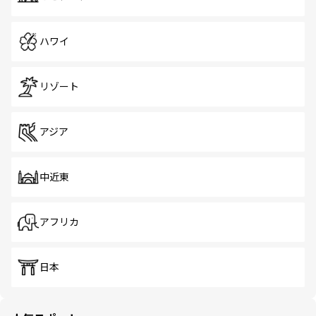
ハワイ
リゾート
アジア
中近東
アフリカ
日本