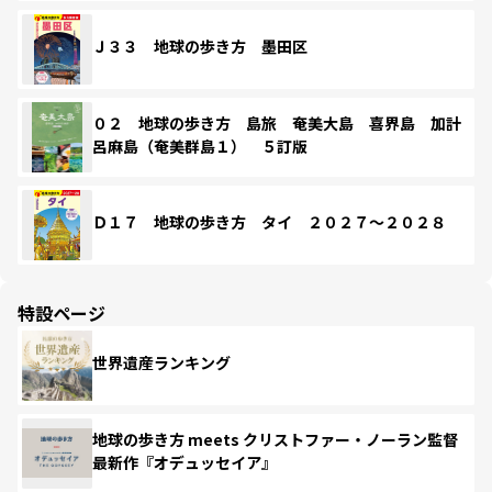
Ｊ３３ 地球の歩き方 墨田区
０２ 地球の歩き方 島旅 奄美大島 喜界島 加計
呂麻島（奄美群島１） ５訂版
Ｄ１７ 地球の歩き方 タイ ２０２７～２０２８
特設ページ
世界遺産ランキング
地球の歩き方 meets クリストファー・ノーラン監督
最新作『オデュッセイア』