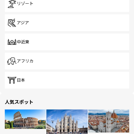
リゾート
アジア
中近東
アフリカ
日本
人気スポット