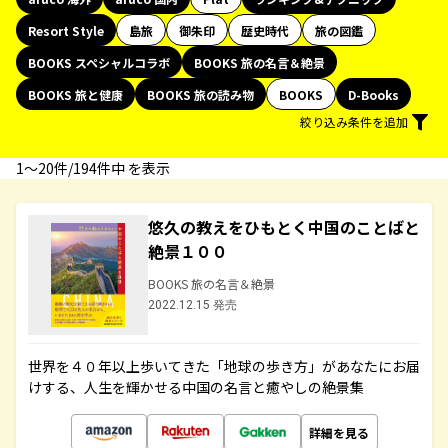
Resort Style
島旅
御朱印
歴史時代
旅の図鑑
BOOKS スペシャルコラボ
BOOKS 旅の名言＆絶景
BOOKS 旅と健康
BOOKS 旅の読み物
BOOKS
D-Books
絞り込み条件を追加
1〜20件/194件中 を表示
悠久の教えをひもとく中国のことばと
絶景１００
BOOKS 旅の名言＆絶景
2022.12.15 発売
世界を４０年以上歩いてきた「地球の歩き方」があなたにお届
けする、人生を輝かせる中国の名言と癒やしの絶景集
詳細を見る