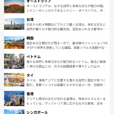
オーストラリア
部のニューオーリンズでは、音楽と美食が融合した独特の
ワイ島は見逃せない。また、定番の観光地といえばオアフ
文化が魅力。旅行者はアメリカの各地域で異なる魅力を楽
島だが、静かな自然を求めるならマウイ島やカウアイ島が
オーストラリアは、壮大な自然と多様な文化が魅力の国。
しみながら、その多様性と豊かな歴史を感じることができ
おすすめ。エメラルドグリーンに輝く海をはじめ、豊かな
シドニーのシンボルであるシドニー・オペラハウス、オー
るだろう。車でのロードトリップや列車の旅も、アメリカ
文化や歴史が息づいている。「アロハスピリット」と呼ば
ストラリア東海岸北部に広がる大サンゴ礁地帯グレートバ
ならではの贅沢な旅のスタイルだ。 なお、新着のアメリカ
台湾
れるおもてなしの心で訪れる人々を迎えてくれるハワイの
リアリーフや大陸中央部にそびえるウルル（エアーズロッ
情報は
コンテンツ一覧
を参照してほしい。
人々、おいしいローカルフードやハワイアンミュージッ
ク）、タスマニアの美しい原生林やケアンズの熱帯雨林な
日本から約４時間ほどでたどり着く台湾は、多彩な文化と
ク、伝統的なフラダンスなど、すべてがハワイの魅力を彩
ど、見どころがたくさん。また、カフェやワイン、オージ
自然が織りなす魅力的な観光地。活気あふれる大都市の台
っている。訪れるたびに新しい発見と感動が待っているハ
ービーフなどの食文化も豊かで、美味しいものであふれて
北やノスタルジックな町並みが人気な九份（ジォウフェ
ワイを、存分に味わってほしい。 なお、新着のハワイ情報
韓国
いる。アクティビティも充実しており、サーフィンやダイ
ン）、静ひつな山岳地帯である台湾東部など、都市の喧騒
は
コンテンツ一覧
を参照してほしい。
ビング、ハイキングなど、アウトドア好きにはたまらな
と山間の静けさが共存しており、訪れる人に新しい発見と
歴史ある王朝文化が残る一方で、最先端のファッションやK
い。オーストラリアの多彩な魅力を存分に味わいつくそ
驚きをもたらしてくれる。また、奥深い台湾の食文化も魅
-POPで世界を席巻している韓国。首都ソウルの宮殿や伝統
う。 なお、新着のオーストラリア情報は
コンテンツ一覧
を
力で、夜市などの屋台グルメから高級料理、ヘルシーで美
家屋が並ぶエリアでは韓国の歴史と文化に浸ることがで
参照してほしい。
ベトナム
容にもいいと評判のスイーツなど、バラエティ豊かな料理
き、地方に足を延ばせば四季折々の自然美を楽しむことが
が味わえる。 なお、新着の台湾情報は
コンテンツ一覧
を参
できる。そして、キムチや焼肉、絶品のストリートフード
豊かな自然と多様な文化が魅力的なベトナム。南北に細長
照してほしい。
まで、さまざまな韓国料理が待っている。夜には、韓国な
く伸びる国土には、広大な田園風景や青々とした山々、世
らではのナイトライフも堪能できる。あたたかいホスピタ
界遺産に登録された壮大な自然景観が点在し、都市部では
タイ
リティに包まれながら、韓国の多彩な魅力を心ゆくまで味
急速な発展と共に伝統が息づく。ハノイの古い町並みやホ
わってみてほしい。 なお、新着の韓国情報は
コンテンツ一
ーチミン市のフランス統治時代の建物も、独特の雰囲気を
タイは、東南アジアに位置する豊かな自然と歴史が息づく
覧
を参照してほしい。
醸し出している。また、バラエティの豊かさとおいしさで
国だ。首都バンコクは高層ビルが立ち並ぶ一方、伝統的な
世界中の食通を魅了してやまないベトナム料理も魅力のひ
寺院や市場がいたるところに点在し、古きよき文化と現代
香港
とつ。フォーやバインミー、ベトナムコーヒーなどは、ぜ
の活気が交差している。北部ではチェンマイなどの山岳地
ひ現地で味わいたい。どの地域を訪れてもあたたかい人々
帯で自然と触れ合い、南部ではプーケットやクラビの美し
アジアと西洋の文化が交わる香港は、特有のエネルギーを
が旅行者を迎えてくれるので、きっと忘れられない旅にな
いビーチでリゾート気分を楽しむことができる。タイ料理
もっている。ヴィクトリア湾に広がる壮大な景色、近未来
るはずだ。 なお、新着のベトナム情報は
コンテンツ一覧
を
は世界的に有名で、屋台から高級レストランまで味覚を刺
的なアートスポット、そして歴史と現代が融合した町並
参照してほしい。
シンガポール
激する。気候は一年中温暖で、どの季節にも異なる楽しみ
み、どこを訪れても感動するはず。観光スポットが密集し