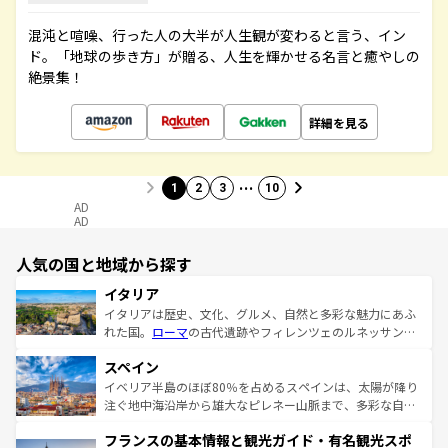
混沌と喧噪、行った人の大半が人生観が変わると言う、イン
ド。「地球の歩き方」が贈る、人生を輝かせる名言と癒やしの
絶景集！
詳細を見る
…
1
2
3
10
AD
AD
人気の国と地域から探す
イタリア
イタリアは歴史、文化、グルメ、自然と多彩な魅力にあふ
れた国。
ローマ
の古代遺跡やフィレンツェのルネッサンス
美術、ヴェネツィアの運河など、歴史あるスポットはもち
スペイン
ろん、トスカーナの美しい田園風景やアマルフィ海岸の絶
景など、自然景観も見逃せない。観光の合間には、本場の
イベリア半島のほぼ80％を占めるスペインは、太陽が降り
ピザやパスタなど、絶品のイタリア料理を堪能することも
注ぐ地中海沿岸から雄大なピレネー山脈まで、多彩な自然
できる。朝目覚めてから夜眠るまで、すべての瞬間を楽し
と文化が詰まったヨーロッパ屈指の旅行先だ。多様な地域
フランスの基本情報と観光ガイド・有名観光スポ
ませてくれるイタリアで、忘れられない旅をしてみよう！
文化が根付くこの国では、情熱的なフラメンコ、熱気あふ