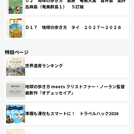
０２ 地球の歩き方 島旅 奄美大島 喜界島 加計
呂麻島（奄美群島１） ５訂版
Ｄ１７ 地球の歩き方 タイ ２０２７～２０２８
特設ページ
世界遺産ランキング
地球の歩き方 meets クリストファー・ノーラン監督
最新作『オデュッセイア』
準備も滞在もスマートに！ トラベルハック2026