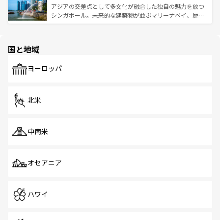
が待っている。親しみやすいタイの人々、仏教を中心とし
ており、効率よく見どころを回れるのも魅力。息をのむよ
アジアの交差点として多文化が融合した独自の魅力を放つ
た文化、そして多様な観光資源が、訪れる旅人を魅了し続
うな絶景から文化的な体験まで、香港を存分に楽しみ尽く
シンガポール。未来的な建築物が並ぶマリーナベイ、歴史
ける。 なお、新着のタイ情報は
コンテンツ一覧
を参照して
そう。 なお、新着の香港情報は
コンテンツ一覧
を参照して
と伝統を感じられるエスニックタウン、多数の緑豊かな公
ほしい。
ほしい。
園や自然保護区など、自然が調和した近代的な景観と文化
の多様性あふれるカラフルな町は、どこを歩いても新しい
国と地域
発見がある。さらに、治安のよさや充実した公共交通機関
も、旅行者にとっては魅力的なポイント。グルメも豊富
で、ホーカーズは地元の風情を楽しめる外せないスポット
ヨーロッパ
だ。訪れる人を飽きさせないシンガポールで、多様な魅力
を体感しよう。 なお、新着のシンガポール情報は
コンテン
ツ一覧
を参照してほしい。
北米
中南米
オセアニア
ハワイ