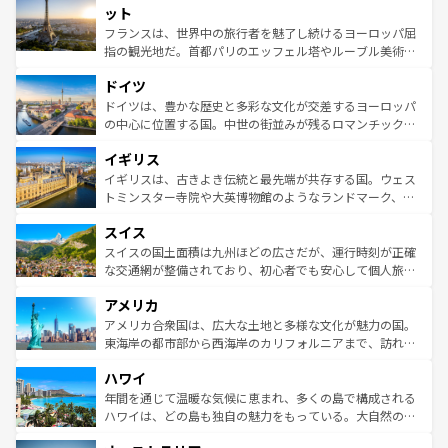
なお、新着のイタリア情報は
コンテンツ一覧
を参照してほ
れる闘牛、そして美味しいタパスが生活の一部となってい
ット
しい。
る。首都マドリードの洗練された雰囲気や、バルセロナの
フランスは、世界中の旅行者を魅了し続けるヨーロッパ屈
アートに溢れた街角から、地方では古代ローマ遺跡や中世
指の観光地だ。首都パリのエッフェル塔やルーブル美術館
の城塞都市、穏やかなビーチリゾートまで多彩な表情を見
といった象徴的なスポットから、田舎町の古風な美しさま
せる。地方によって風土や気候が異なるスペインはその個
ドイツ
で、幅広い魅力が詰まっている。華麗な宮殿、歴史的な大
性で訪れる人を魅了する。 なお、新着のスペイン情報は
コ
聖堂、美しいビーチ、そして豊かな自然が、訪れる者を心
ドイツは、豊かな歴史と多彩な文化が交差するヨーロッパ
ンテンツ一覧
を参照してほしい。
から魅了する。また、フランスは美食の国としても知ら
の中心に位置する国。中世の街並みが残るロマンチック街
れ、フランス料理はユネスコ無形文化遺産にも登録されて
道から、未来を先取りするようなモダンな都市まで多様な
イギリス
いる。シャンパンの発祥地であるランス、プロヴァンスの
顔を持つこの国は、どこを歩いても飽きることがない。ベ
香り高いラベンダー畑など、多彩な楽しみ方が可能だ。さ
ルリンの文化的活気、バイエルン州のアルプスの絶景、そ
イギリスは、古きよき伝統と最先端が共存する国。ウェス
らに、パリ以外の地域にも魅力が溢れており、どの街角に
してライン川沿いのワイン畑といった風景は必見。ビール
トミンスター寺院や大英博物館のようなランドマーク、歴
も豊かな歴史と文化が息づいている。パリ以外の個性あふ
とソーセージを味わいながら地元の人と過ごす楽しい時間
史ある大学都市、美しい丘陵地帯や牧歌的な風景など、エ
れる地方に足を運ぶとそれぞれで全く異なる文化を体験で
スイス
は、お酒好きな人にはぜひ体験してほしい。 なお、新着の
リアごとに異なる魅力がある。また、優雅なアフタヌーン
きるだろう。 なお、新着のフランス情報は
コンテンツ一覧
ドイツ情報は
コンテンツ一覧
を参照してほしい。
ティー、ビール好きにはたまらない英国パブ、サッカー観
スイスの国土面積は九州ほどの広さだが、運行時刻が正確
を参照してほしい。
戦など、本場だからこそできる体験も豊富。イギリスを旅
な交通網が整備されており、初心者でも安心して個人旅行
して楽しみつくそう。 なお、新着のイギリス情報は
コンテ
を楽しめる。日本同様に時刻表どおりの旅が可能だ。中世
アメリカ
ンツ一覧
を参照してほしい。
の建物がそのまま残る町や、スイスならではのユニークな
博物館もあり、アルプス観光だけでなく町歩きも満喫する
アメリカ合衆国は、広大な土地と多様な文化が魅力の国。
ことができる。国民の所得が高いため物価も高いが、旅行
東海岸の都市部から西海岸のカリフォルニアまで、訪れる
者向けの交通パス提供のサービスもあり、うまく活用すれ
場所ごとに異なる風景と体験が待っている。ニューヨーク
ハワイ
ば市内交通費無料で観光を楽しむこともできる。 なお、新
のような巨大都市は、観光、ショッピング、エンターテイ
着のスイス情報は
コンテンツ一覧
を参照してほしい。
ンメントが詰まった刺激的なスポットだ。一方、アメリカ
年間を通じて温暖な気候に恵まれ、多くの島で構成される
西部には大自然が広がり、グランドキャニオンやイエロー
ハワイは、どの島も独自の魅力をもっている。大自然の神
ストーン国立公園といった絶景が堪能できる。さらに、南
秘を感じたいなら、火山が生み出した壮大な景観を誇るハ