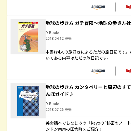
地球の歩き方 ガチ冒険～地球の歩き方
D-Books
2018.04.12 発売
本書は4人の旅好きによるただの旅日記です。
いてある内容はただの旅日記です。
地球の歩き方 カンタベリーと周辺のす
んぽガイド♪
D-Books
2018.07.26 発売
英会話本でおなじみの「Kayoの“秘密のノー
ンドン南東の田舎町をご紹介！