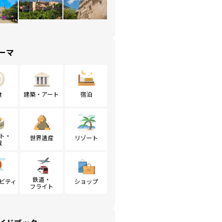
ーマ
食
建築・アート
宿泊
ト・
世界遺産
リゾート
戦
鉄道・
ビティ
ショップ
フライト