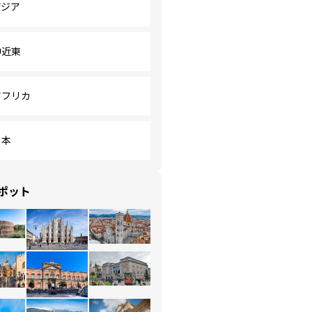
アジア
中近東
アフリカ
日本
ポット