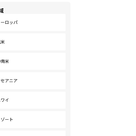
域
ヨーロッパ
北米
中南米
オセアニア
ハワイ
リゾート