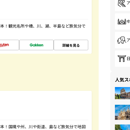
図本！観光名所や橋、川、湖、半島など旅気分で
詳細を見る
人気ス
図本！国境や州、川や街道、島など旅気分で地図