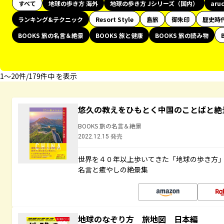
すべて
地球の歩き方 海外
地球の歩き方 Jシリーズ（国内）
aru
ランキング&テクニック
Resort Style
島旅
御朱印
歴史時
BOOKS 旅の名言＆絶景
BOOKS 旅と健康
BOOKS 旅の読み物
1〜20件/179件中 を表示
悠久の教えをひもとく中国のことばと絶
BOOKS 旅の名言＆絶景
2022.12.15 発売
世界を４０年以上歩いてきた「地球の歩き方
名言と癒やしの絶景集
地球のなぞり方 旅地図 日本編