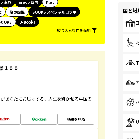
co 海外
aruco 国内
Plat
国と地
代
旅の図鑑
BOOKS スペシャルコラボ
BOOKS
D-Books
絞り込み条件を追加
景１００
」があなたにお届けする、人生を輝かせる中国の
詳細を見る