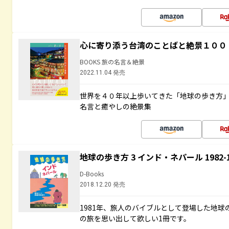
心に寄り添う台湾のことばと絶景１００
BOOKS 旅の名言＆絶景
2022.11.04 発売
世界を４０年以上歩いてきた「地球の歩き方
名言と癒やしの絶景集
地球の歩き方 3 インド・ネパール 1982
D-Books
2018.12.20 発売
1981年、旅人のバイブルとして登場した地
の旅を思い出して欲しい1冊です。