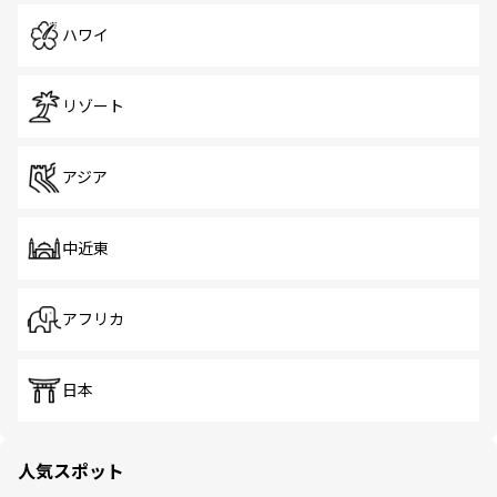
ハワイ
リゾート
アジア
中近東
アフリカ
日本
人気スポット