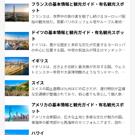
なお、新着のイタリア情報は
コンテンツ一覧
を参照してほ
フランスの基本情報と観光ガイド・有名観光スポ
文化が根付くこの国では、情熱的なフラメンコ、熱気あふ
しい。
れる闘牛、そして美味しいタパスが生活の一部となってい
ット
る。首都マドリードの洗練された雰囲気や、バルセロナの
フランスは、世界中の旅行者を魅了し続けるヨーロッパ屈
アートに溢れた街角から、地方では古代ローマ遺跡や中世
指の観光地だ。首都パリのエッフェル塔やルーブル美術館
の城塞都市、穏やかなビーチリゾートまで多彩な表情を見
といった象徴的なスポットから、田舎町の古風な美しさま
せる。地方によって風土や気候が異なるスペインはその個
ドイツの基本情報と観光ガイド・有名観光スポッ
で、幅広い魅力が詰まっている。華麗な宮殿、歴史的な大
性で訪れる人を魅了する。 なお、新着のスペイン情報は
コ
聖堂、美しいビーチ、そして豊かな自然が、訪れる者を心
ト
ンテンツ一覧
を参照してほしい。
から魅了する。また、フランスは美食の国としても知ら
ドイツは、豊かな歴史と多彩な文化が交差するヨーロッパ
れ、フランス料理はユネスコ無形文化遺産にも登録されて
の中心に位置する国。中世の街並みが残るロマンチック街
いる。シャンパンの発祥地であるランス、プロヴァンスの
道から、未来を先取りするようなモダンな都市まで多様な
香り高いラベンダー畑など、多彩な楽しみ方が可能だ。さ
イギリス
顔を持つこの国は、どこを歩いても飽きることがない。ベ
らに、パリ以外の地域にも魅力が溢れており、どの街角に
ルリンの文化的活気、バイエルン州のアルプスの絶景、そ
イギリスは、古きよき伝統と最先端が共存する国。ウェス
も豊かな歴史と文化が息づいている。パリ以外の個性あふ
してライン川沿いのワイン畑といった風景は必見。ビール
トミンスター寺院や大英博物館のようなランドマーク、歴
れる地方に足を運ぶとそれぞれで全く異なる文化を体験で
とソーセージを味わいながら地元の人と過ごす楽しい時間
史ある大学都市、美しい丘陵地帯や牧歌的な風景など、エ
きるだろう。 なお、新着のフランス情報は
コンテンツ一覧
スイス
は、お酒好きな人にはぜひ体験してほしい。 なお、新着の
リアごとに異なる魅力がある。また、優雅なアフタヌーン
を参照してほしい。
ドイツ情報は
コンテンツ一覧
を参照してほしい。
ティー、ビール好きにはたまらない英国パブ、サッカー観
スイスの国土面積は九州ほどの広さだが、運行時刻が正確
戦など、本場だからこそできる体験も豊富。イギリスを旅
な交通網が整備されており、初心者でも安心して個人旅行
して楽しみつくそう。 なお、新着のイギリス情報は
コンテ
を楽しめる。日本同様に時刻表どおりの旅が可能だ。中世
アメリカの基本情報と観光ガイド・有名観光スポ
ンツ一覧
を参照してほしい。
の建物がそのまま残る町や、スイスならではのユニークな
博物館もあり、アルプス観光だけでなく町歩きも満喫する
ット
ことができる。国民の所得が高いため物価も高いが、旅行
アメリカ合衆国は、広大な土地と多様な文化が魅力の国。
者向けの交通パス提供のサービスもあり、うまく活用すれ
東海岸の都市部から西海岸のカリフォルニアまで、訪れる
ば市内交通費無料で観光を楽しむこともできる。 なお、新
場所ごとに異なる風景と体験が待っている。ニューヨーク
着のスイス情報は
コンテンツ一覧
を参照してほしい。
ハワイ
のような巨大都市は、観光、ショッピング、エンターテイ