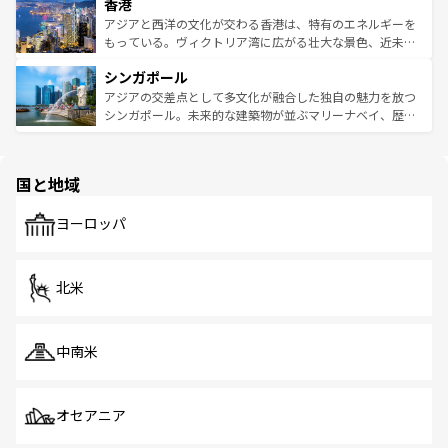
香港
とつ。フォーやバインミー、ベトナムコーヒーなどは、ぜ
の活気が交差している。北部ではチェンマイなどの山岳地
ひ現地で味わいたい。どの地域を訪れてもあたたかい人々
帯で自然と触れ合い、南部ではプーケットやクラビの美し
アジアと西洋の文化が交わる香港は、特有のエネルギーを
が旅行者を迎えてくれるので、きっと忘れられない旅にな
いビーチでリゾート気分を楽しむことができる。タイ料理
もっている。ヴィクトリア湾に広がる壮大な景色、近未来
るはずだ。 なお、新着のベトナム情報は
コンテンツ一覧
を
は世界的に有名で、屋台から高級レストランまで味覚を刺
的なアートスポット、そして歴史と現代が融合した町並
参照してほしい。
シンガポール
激する。気候は一年中温暖で、どの季節にも異なる楽しみ
み、どこを訪れても感動するはず。観光スポットが密集し
が待っている。親しみやすいタイの人々、仏教を中心とし
ており、効率よく見どころを回れるのも魅力。息をのむよ
アジアの交差点として多文化が融合した独自の魅力を放つ
た文化、そして多様な観光資源が、訪れる旅人を魅了し続
うな絶景から文化的な体験まで、香港を存分に楽しみ尽く
シンガポール。未来的な建築物が並ぶマリーナベイ、歴史
ける。 なお、新着のタイ情報は
コンテンツ一覧
を参照して
そう。 なお、新着の香港情報は
コンテンツ一覧
を参照して
と伝統を感じられるエスニックタウン、多数の緑豊かな公
ほしい。
ほしい。
園や自然保護区など、自然が調和した近代的な景観と文化
の多様性あふれるカラフルな町は、どこを歩いても新しい
国と地域
発見がある。さらに、治安のよさや充実した公共交通機関
も、旅行者にとっては魅力的なポイント。グルメも豊富
で、ホーカーズは地元の風情を楽しめる外せないスポット
ヨーロッパ
だ。訪れる人を飽きさせないシンガポールで、多様な魅力
を体感しよう。 なお、新着のシンガポール情報は
コンテン
ツ一覧
を参照してほしい。
北米
中南米
オセアニア