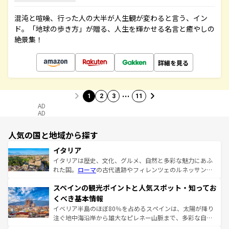
混沌と喧噪、行った人の大半が人生観が変わると言う、イン
ド。「地球の歩き方」が贈る、人生を輝かせる名言と癒やしの
絶景集！
詳細を見る
…
1
2
3
11
AD
AD
人気の国と地域から探す
イタリア
イタリアは歴史、文化、グルメ、自然と多彩な魅力にあふ
れた国。
ローマ
の古代遺跡やフィレンツェのルネッサンス
美術、ヴェネツィアの運河など、歴史あるスポットはもち
スペインの観光ポイントと人気スポット・知ってお
ろん、トスカーナの美しい田園風景やアマルフィ海岸の絶
景など、自然景観も見逃せない。観光の合間には、本場の
くべき基本情報
ピザやパスタなど、絶品のイタリア料理を堪能することも
イベリア半島のほぼ80％を占めるスペインは、太陽が降り
できる。朝目覚めてから夜眠るまで、すべての瞬間を楽し
注ぐ地中海沿岸から雄大なピレネー山脈まで、多彩な自然
ませてくれるイタリアで、忘れられない旅をしてみよう！
と文化が詰まったヨーロッパ屈指の旅行先だ。多様な地域