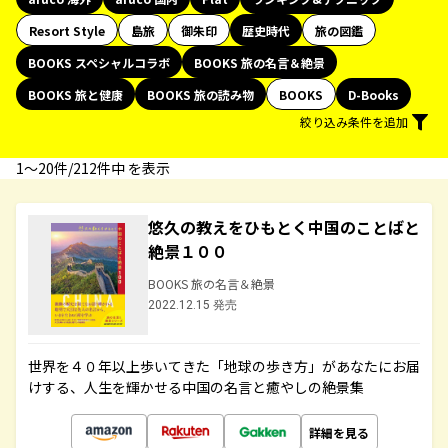
Resort Style
島旅
御朱印
歴史時代
旅の図鑑
BOOKS スペシャルコラボ
BOOKS 旅の名言＆絶景
BOOKS 旅と健康
BOOKS 旅の読み物
BOOKS
D-Books
絞り込み条件を追加
1〜20件/212件中 を表示
悠久の教えをひもとく中国のことばと
絶景１００
BOOKS 旅の名言＆絶景
2022.12.15 発売
世界を４０年以上歩いてきた「地球の歩き方」があなたにお届
けする、人生を輝かせる中国の名言と癒やしの絶景集
詳細を見る