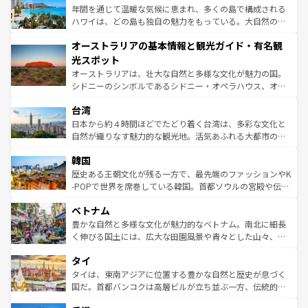
ンメントが詰まった刺激的なスポットだ。一方、アメリカ
年間を通じて温暖な気候に恵まれ、多くの島で構成される
西部には大自然が広がり、グランドキャニオンやイエロー
ハワイは、どの島も独自の魅力をもっている。大自然の神
ストーン国立公園といった絶景が堪能できる。さらに、南
秘を感じたいなら、火山が生み出した壮大な景観を誇るハ
オーストラリアの基本情報と観光ガイド・有名観
部のニューオーリンズでは、音楽と美食が融合した独特の
ワイ島は見逃せない。また、定番の観光地といえばオアフ
文化が魅力。旅行者はアメリカの各地域で異なる魅力を楽
島だが、静かな自然を求めるならマウイ島やカウアイ島が
光スポット
しみながら、その多様性と豊かな歴史を感じることができ
おすすめ。エメラルドグリーンに輝く海をはじめ、豊かな
オーストラリアは、壮大な自然と多様な文化が魅力の国。
るだろう。車でのロードトリップや列車の旅も、アメリカ
文化や歴史が息づいている。「アロハスピリット」と呼ば
シドニーのシンボルであるシドニー・オペラハウス、オー
ならではの贅沢な旅のスタイルだ。 なお、新着のアメリカ
れるおもてなしの心で訪れる人々を迎えてくれるハワイの
ストラリア東海岸北部に広がる大サンゴ礁地帯グレートバ
情報は
コンテンツ一覧
を参照してほしい。
人々、おいしいローカルフードやハワイアンミュージッ
台湾
リアリーフや大陸中央部にそびえるウルル（エアーズロッ
ク、伝統的なフラダンスなど、すべてがハワイの魅力を彩
ク）、タスマニアの美しい原生林やケアンズの熱帯雨林な
日本から約４時間ほどでたどり着く台湾は、多彩な文化と
っている。訪れるたびに新しい発見と感動が待っているハ
ど、見どころがたくさん。また、カフェやワイン、オージ
自然が織りなす魅力的な観光地。活気あふれる大都市の台
ワイを、存分に味わってほしい。 なお、新着のハワイ情報
ービーフなどの食文化も豊かで、美味しいものであふれて
北やノスタルジックな町並みが人気な九份（ジォウフェ
は
コンテンツ一覧
を参照してほしい。
韓国
いる。アクティビティも充実しており、サーフィンやダイ
ン）、静ひつな山岳地帯である台湾東部など、都市の喧騒
ビング、ハイキングなど、アウトドア好きにはたまらな
と山間の静けさが共存しており、訪れる人に新しい発見と
歴史ある王朝文化が残る一方で、最先端のファッションやK
い。オーストラリアの多彩な魅力を存分に味わいつくそ
驚きをもたらしてくれる。また、奥深い台湾の食文化も魅
-POPで世界を席巻している韓国。首都ソウルの宮殿や伝統
う。 なお、新着のオーストラリア情報は
コンテンツ一覧
を
力で、夜市などの屋台グルメから高級料理、ヘルシーで美
家屋が並ぶエリアでは韓国の歴史と文化に浸ることがで
参照してほしい。
ベトナム
容にもいいと評判のスイーツなど、バラエティ豊かな料理
き、地方に足を延ばせば四季折々の自然美を楽しむことが
が味わえる。 なお、新着の台湾情報は
コンテンツ一覧
を参
できる。そして、キムチや焼肉、絶品のストリートフード
豊かな自然と多様な文化が魅力的なベトナム。南北に細長
照してほしい。
まで、さまざまな韓国料理が待っている。夜には、韓国な
く伸びる国土には、広大な田園風景や青々とした山々、世
らではのナイトライフも堪能できる。あたたかいホスピタ
界遺産に登録された壮大な自然景観が点在し、都市部では
タイ
リティに包まれながら、韓国の多彩な魅力を心ゆくまで味
急速な発展と共に伝統が息づく。ハノイの古い町並みやホ
わってみてほしい。 なお、新着の韓国情報は
コンテンツ一
ーチミン市のフランス統治時代の建物も、独特の雰囲気を
タイは、東南アジアに位置する豊かな自然と歴史が息づく
覧
を参照してほしい。
醸し出している。また、バラエティの豊かさとおいしさで
国だ。首都バンコクは高層ビルが立ち並ぶ一方、伝統的な
世界中の食通を魅了してやまないベトナム料理も魅力のひ
寺院や市場がいたるところに点在し、古きよき文化と現代