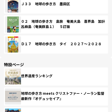
Ｊ３３ 地球の歩き方 墨田区
０２ 地球の歩き方 島旅 奄美大島 喜界島 加計
呂麻島（奄美群島１） ５訂版
Ｄ１７ 地球の歩き方 タイ ２０２７～２０２８
特設ページ
世界遺産ランキング
地球の歩き方 meets クリストファー・ノーラン監督
最新作『オデュッセイア』