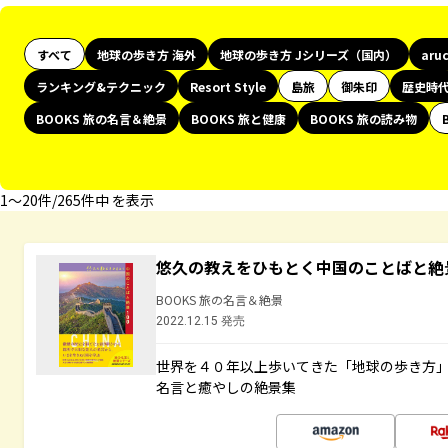
すべて
地球の歩き方 海外
地球の歩き方 Jシリーズ（国内）
aru
ランキング&テクニック
Resort Style
島旅
御朱印
歴史時
BOOKS 旅の名言＆絶景
BOOKS 旅と健康
BOOKS 旅の読み物
1〜20件/265件中 を表示
悠久の教えをひもとく中国のことばと絶
BOOKS 旅の名言＆絶景
2022.12.15 発売
世界を４０年以上歩いてきた「地球の歩き方
名言と癒やしの絶景集