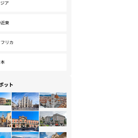
アジア
中近東
アフリカ
日本
ポット