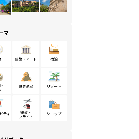
ーマ
食
建築・アート
宿泊
ト・
世界遺産
リゾート
戦
鉄道・
ビティ
ショップ
フライト