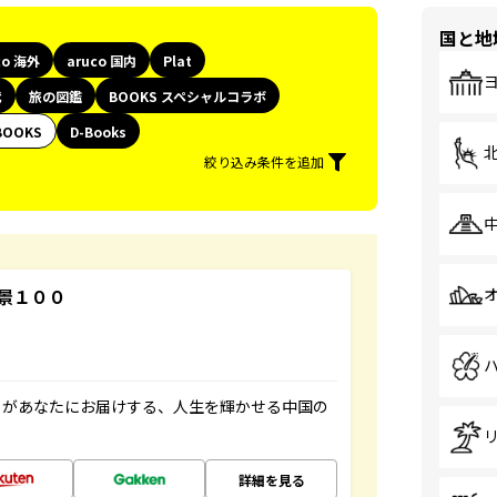
国と地
co 海外
aruco 国内
Plat
代
旅の図鑑
BOOKS スペシャルコラボ
BOOKS
D-Books
絞り込み条件を追加
景１００
」があなたにお届けする、人生を輝かせる中国の
詳細を見る