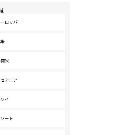
域
ヨーロッパ
北米
中南米
オセアニア
ハワイ
リゾート