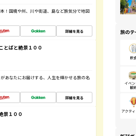
図本！国境や州、川や街道、島など旅気分で地図
旅のテ
詳細を見る
ことばと絶景１００
飲
」があなたにお届けする、人生を輝かせる旅の名
イベン
観
詳細を見る
アクティ
絶景１００