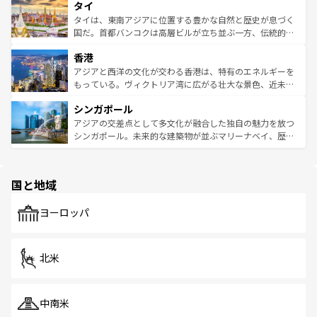
タイ
リティに包まれながら、韓国の多彩な魅力を心ゆくまで味
急速な発展と共に伝統が息づく。ハノイの古い町並みやホ
わってみてほしい。 なお、新着の韓国情報は
コンテンツ一
ーチミン市のフランス統治時代の建物も、独特の雰囲気を
タイは、東南アジアに位置する豊かな自然と歴史が息づく
覧
を参照してほしい。
醸し出している。また、バラエティの豊かさとおいしさで
国だ。首都バンコクは高層ビルが立ち並ぶ一方、伝統的な
世界中の食通を魅了してやまないベトナム料理も魅力のひ
寺院や市場がいたるところに点在し、古きよき文化と現代
香港
とつ。フォーやバインミー、ベトナムコーヒーなどは、ぜ
の活気が交差している。北部ではチェンマイなどの山岳地
ひ現地で味わいたい。どの地域を訪れてもあたたかい人々
帯で自然と触れ合い、南部ではプーケットやクラビの美し
アジアと西洋の文化が交わる香港は、特有のエネルギーを
が旅行者を迎えてくれるので、きっと忘れられない旅にな
いビーチでリゾート気分を楽しむことができる。タイ料理
もっている。ヴィクトリア湾に広がる壮大な景色、近未来
るはずだ。 なお、新着のベトナム情報は
コンテンツ一覧
を
は世界的に有名で、屋台から高級レストランまで味覚を刺
的なアートスポット、そして歴史と現代が融合した町並
参照してほしい。
シンガポール
激する。気候は一年中温暖で、どの季節にも異なる楽しみ
み、どこを訪れても感動するはず。観光スポットが密集し
が待っている。親しみやすいタイの人々、仏教を中心とし
ており、効率よく見どころを回れるのも魅力。息をのむよ
アジアの交差点として多文化が融合した独自の魅力を放つ
た文化、そして多様な観光資源が、訪れる旅人を魅了し続
うな絶景から文化的な体験まで、香港を存分に楽しみ尽く
シンガポール。未来的な建築物が並ぶマリーナベイ、歴史
ける。 なお、新着のタイ情報は
コンテンツ一覧
を参照して
そう。 なお、新着の香港情報は
コンテンツ一覧
を参照して
と伝統を感じられるエスニックタウン、多数の緑豊かな公
ほしい。
ほしい。
園や自然保護区など、自然が調和した近代的な景観と文化
の多様性あふれるカラフルな町は、どこを歩いても新しい
国と地域
発見がある。さらに、治安のよさや充実した公共交通機関
も、旅行者にとっては魅力的なポイント。グルメも豊富
で、ホーカーズは地元の風情を楽しめる外せないスポット
ヨーロッパ
だ。訪れる人を飽きさせないシンガポールで、多様な魅力
を体感しよう。 なお、新着のシンガポール情報は
コンテン
ツ一覧
を参照してほしい。
北米
中南米