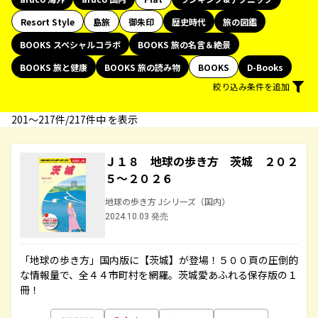
Resort Style
島旅
御朱印
歴史時代
旅の図鑑
BOOKS スペシャルコラボ
BOOKS 旅の名言＆絶景
BOOKS 旅と健康
BOOKS 旅の読み物
BOOKS
D-Books
絞り込み条件を追加
201〜217件/217件中 を表示
Ｊ１８ 地球の歩き方 茨城 ２０２
５～２０２６
地球の歩き方 Jシリーズ（国内）
2024.10.03 発売
「地球の歩き方」国内版に【茨城】が登場！５００頁の圧倒的
な情報量で、全４４市町村を網羅。茨城愛あふれる保存版の１
冊！