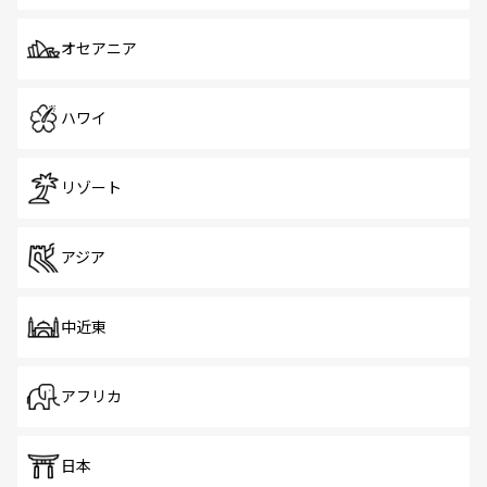
オセアニア
ハワイ
リゾート
アジア
中近東
アフリカ
日本