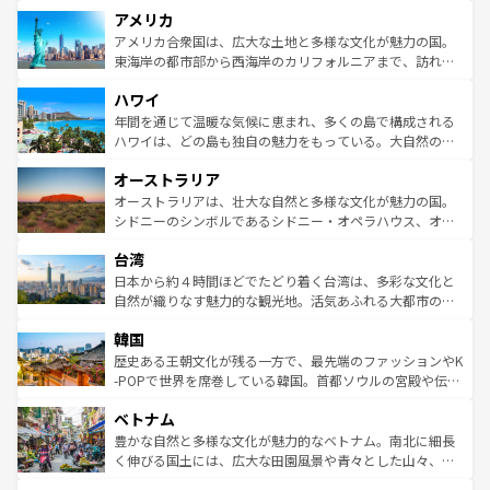
を楽しめる。日本同様に時刻表どおりの旅が可能だ。中世
アメリカ
ンツ一覧
を参照してほしい。
の建物がそのまま残る町や、スイスならではのユニークな
博物館もあり、アルプス観光だけでなく町歩きも満喫する
アメリカ合衆国は、広大な土地と多様な文化が魅力の国。
ことができる。国民の所得が高いため物価も高いが、旅行
東海岸の都市部から西海岸のカリフォルニアまで、訪れる
者向けの交通パス提供のサービスもあり、うまく活用すれ
場所ごとに異なる風景と体験が待っている。ニューヨーク
ハワイ
ば市内交通費無料で観光を楽しむこともできる。 なお、新
のような巨大都市は、観光、ショッピング、エンターテイ
着のスイス情報は
コンテンツ一覧
を参照してほしい。
ンメントが詰まった刺激的なスポットだ。一方、アメリカ
年間を通じて温暖な気候に恵まれ、多くの島で構成される
西部には大自然が広がり、グランドキャニオンやイエロー
ハワイは、どの島も独自の魅力をもっている。大自然の神
ストーン国立公園といった絶景が堪能できる。さらに、南
秘を感じたいなら、火山が生み出した壮大な景観を誇るハ
オーストラリア
部のニューオーリンズでは、音楽と美食が融合した独特の
ワイ島は見逃せない。また、定番の観光地といえばオアフ
文化が魅力。旅行者はアメリカの各地域で異なる魅力を楽
島だが、静かな自然を求めるならマウイ島やカウアイ島が
オーストラリアは、壮大な自然と多様な文化が魅力の国。
しみながら、その多様性と豊かな歴史を感じることができ
おすすめ。エメラルドグリーンに輝く海をはじめ、豊かな
シドニーのシンボルであるシドニー・オペラハウス、オー
るだろう。車でのロードトリップや列車の旅も、アメリカ
文化や歴史が息づいている。「アロハスピリット」と呼ば
ストラリア東海岸北部に広がる大サンゴ礁地帯グレートバ
ならではの贅沢な旅のスタイルだ。 なお、新着のアメリカ
台湾
れるおもてなしの心で訪れる人々を迎えてくれるハワイの
リアリーフや大陸中央部にそびえるウルル（エアーズロッ
情報は
コンテンツ一覧
を参照してほしい。
人々、おいしいローカルフードやハワイアンミュージッ
ク）、タスマニアの美しい原生林やケアンズの熱帯雨林な
日本から約４時間ほどでたどり着く台湾は、多彩な文化と
ク、伝統的なフラダンスなど、すべてがハワイの魅力を彩
ど、見どころがたくさん。また、カフェやワイン、オージ
自然が織りなす魅力的な観光地。活気あふれる大都市の台
っている。訪れるたびに新しい発見と感動が待っているハ
ービーフなどの食文化も豊かで、美味しいものであふれて
北やノスタルジックな町並みが人気な九份（ジォウフェ
ワイを、存分に味わってほしい。 なお、新着のハワイ情報
韓国
いる。アクティビティも充実しており、サーフィンやダイ
ン）、静ひつな山岳地帯である台湾東部など、都市の喧騒
は
コンテンツ一覧
を参照してほしい。
ビング、ハイキングなど、アウトドア好きにはたまらな
と山間の静けさが共存しており、訪れる人に新しい発見と
歴史ある王朝文化が残る一方で、最先端のファッションやK
い。オーストラリアの多彩な魅力を存分に味わいつくそ
驚きをもたらしてくれる。また、奥深い台湾の食文化も魅
-POPで世界を席巻している韓国。首都ソウルの宮殿や伝統
う。 なお、新着のオーストラリア情報は
コンテンツ一覧
を
力で、夜市などの屋台グルメから高級料理、ヘルシーで美
家屋が並ぶエリアでは韓国の歴史と文化に浸ることがで
参照してほしい。
ベトナム
容にもいいと評判のスイーツなど、バラエティ豊かな料理
き、地方に足を延ばせば四季折々の自然美を楽しむことが
が味わえる。 なお、新着の台湾情報は
コンテンツ一覧
を参
できる。そして、キムチや焼肉、絶品のストリートフード
豊かな自然と多様な文化が魅力的なベトナム。南北に細長
照してほしい。
まで、さまざまな韓国料理が待っている。夜には、韓国な
く伸びる国土には、広大な田園風景や青々とした山々、世
らではのナイトライフも堪能できる。あたたかいホスピタ
界遺産に登録された壮大な自然景観が点在し、都市部では