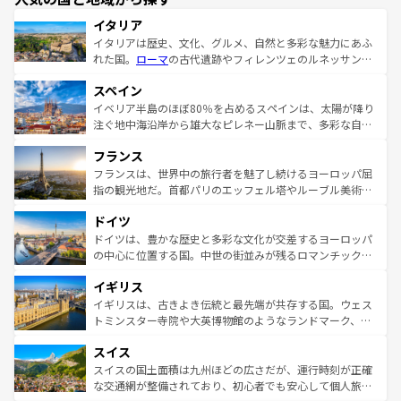
イタリア
イタリアは歴史、文化、グルメ、自然と多彩な魅力にあふ
れた国。
ローマ
の古代遺跡やフィレンツェのルネッサンス
美術、ヴェネツィアの運河など、歴史あるスポットはもち
スペイン
ろん、トスカーナの美しい田園風景やアマルフィ海岸の絶
景など、自然景観も見逃せない。観光の合間には、本場の
イベリア半島のほぼ80％を占めるスペインは、太陽が降り
ピザやパスタなど、絶品のイタリア料理を堪能することも
注ぐ地中海沿岸から雄大なピレネー山脈まで、多彩な自然
できる。朝目覚めてから夜眠るまで、すべての瞬間を楽し
と文化が詰まったヨーロッパ屈指の旅行先だ。多様な地域
フランス
ませてくれるイタリアで、忘れられない旅をしてみよう！
文化が根付くこの国では、情熱的なフラメンコ、熱気あふ
なお、新着のイタリア情報は
コンテンツ一覧
を参照してほ
れる闘牛、そして美味しいタパスが生活の一部となってい
フランスは、世界中の旅行者を魅了し続けるヨーロッパ屈
しい。
る。首都マドリードの洗練された雰囲気や、バルセロナの
指の観光地だ。首都パリのエッフェル塔やルーブル美術館
アートに溢れた街角から、地方では古代ローマ遺跡や中世
といった象徴的なスポットから、田舎町の古風な美しさま
ドイツ
の城塞都市、穏やかなビーチリゾートまで多彩な表情を見
で、幅広い魅力が詰まっている。華麗な宮殿、歴史的な大
せる。地方によって風土や気候が異なるスペインはその個
聖堂、美しいビーチ、そして豊かな自然が、訪れる者を心
ドイツは、豊かな歴史と多彩な文化が交差するヨーロッパ
性で訪れる人を魅了する。 なお、新着のスペイン情報は
コ
から魅了する。また、フランスは美食の国としても知ら
の中心に位置する国。中世の街並みが残るロマンチック街
ンテンツ一覧
を参照してほしい。
れ、フランス料理はユネスコ無形文化遺産にも登録されて
道から、未来を先取りするようなモダンな都市まで多様な
イギリス
いる。シャンパンの発祥地であるランス、プロヴァンスの
顔を持つこの国は、どこを歩いても飽きることがない。ベ
香り高いラベンダー畑など、多彩な楽しみ方が可能だ。さ
ルリンの文化的活気、バイエルン州のアルプスの絶景、そ
イギリスは、古きよき伝統と最先端が共存する国。ウェス
らに、パリ以外の地域にも魅力が溢れており、どの街角に
してライン川沿いのワイン畑といった風景は必見。ビール
トミンスター寺院や大英博物館のようなランドマーク、歴
も豊かな歴史と文化が息づいている。パリ以外の個性あふ
とソーセージを味わいながら地元の人と過ごす楽しい時間
史ある大学都市、美しい丘陵地帯や牧歌的な風景など、エ
れる地方に足を運ぶとそれぞれで全く異なる文化を体験で
スイス
は、お酒好きな人にはぜひ体験してほしい。 なお、新着の
リアごとに異なる魅力がある。また、優雅なアフタヌーン
きるだろう。 なお、新着のフランス情報は
コンテンツ一覧
ドイツ情報は
コンテンツ一覧
を参照してほしい。
ティー、ビール好きにはたまらない英国パブ、サッカー観
スイスの国土面積は九州ほどの広さだが、運行時刻が正確
を参照してほしい。
戦など、本場だからこそできる体験も豊富。イギリスを旅
な交通網が整備されており、初心者でも安心して個人旅行
して楽しみつくそう。 なお、新着のイギリス情報は
コンテ