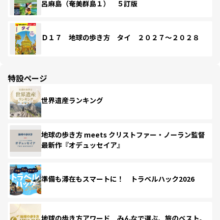
呂麻島（奄美群島１） ５訂版
Ｄ１７ 地球の歩き方 タイ ２０２７～２０２８
特設ページ
世界遺産ランキング
地球の歩き方 meets クリストファー・ノーラン監督
最新作『オデュッセイア』
準備も滞在もスマートに！ トラベルハック2026
地球の歩き方アワード みんなで選ぶ、旅のベスト。