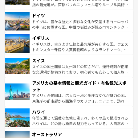
アートに溢れた街角から、地方では古代ローマ遺跡や中世
指の観光地だ。首都パリのエッフェル塔やルーブル美術館
の城塞都市、穏やかなビーチリゾートまで多彩な表情を見
といった象徴的なスポットから、田舎町の古風な美しさま
せる。地方によって風土や気候が異なるスペインはその個
ドイツ
で、幅広い魅力が詰まっている。華麗な宮殿、歴史的な大
性で訪れる人を魅了する。 なお、新着のスペイン情報は
コ
聖堂、美しいビーチ、そして豊かな自然が、訪れる者を心
ドイツは、豊かな歴史と多彩な文化が交差するヨーロッパ
ンテンツ一覧
を参照してほしい。
から魅了する。また、フランスは美食の国としても知ら
の中心に位置する国。中世の街並みが残るロマンチック街
れ、フランス料理はユネスコ無形文化遺産にも登録されて
道から、未来を先取りするようなモダンな都市まで多様な
イギリス
いる。シャンパンの発祥地であるランス、プロヴァンスの
顔を持つこの国は、どこを歩いても飽きることがない。ベ
香り高いラベンダー畑など、多彩な楽しみ方が可能だ。さ
ルリンの文化的活気、バイエルン州のアルプスの絶景、そ
イギリスは、古きよき伝統と最先端が共存する国。ウェス
らに、パリ以外の地域にも魅力が溢れており、どの街角に
してライン川沿いのワイン畑といった風景は必見。ビール
トミンスター寺院や大英博物館のようなランドマーク、歴
も豊かな歴史と文化が息づいている。パリ以外の個性あふ
とソーセージを味わいながら地元の人と過ごす楽しい時間
史ある大学都市、美しい丘陵地帯や牧歌的な風景など、エ
れる地方に足を運ぶとそれぞれで全く異なる文化を体験で
スイス
は、お酒好きな人にはぜひ体験してほしい。 なお、新着の
リアごとに異なる魅力がある。また、優雅なアフタヌーン
きるだろう。 なお、新着のフランス情報は
コンテンツ一覧
ドイツ情報は
コンテンツ一覧
を参照してほしい。
ティー、ビール好きにはたまらない英国パブ、サッカー観
スイスの国土面積は九州ほどの広さだが、運行時刻が正確
を参照してほしい。
戦など、本場だからこそできる体験も豊富。イギリスを旅
な交通網が整備されており、初心者でも安心して個人旅行
して楽しみつくそう。 なお、新着のイギリス情報は
コンテ
を楽しめる。日本同様に時刻表どおりの旅が可能だ。中世
アメリカの基本情報と観光ガイド・有名観光スポ
ンツ一覧
を参照してほしい。
の建物がそのまま残る町や、スイスならではのユニークな
博物館もあり、アルプス観光だけでなく町歩きも満喫する
ット
ことができる。国民の所得が高いため物価も高いが、旅行
アメリカ合衆国は、広大な土地と多様な文化が魅力の国。
者向けの交通パス提供のサービスもあり、うまく活用すれ
東海岸の都市部から西海岸のカリフォルニアまで、訪れる
ば市内交通費無料で観光を楽しむこともできる。 なお、新
場所ごとに異なる風景と体験が待っている。ニューヨーク
着のスイス情報は
コンテンツ一覧
を参照してほしい。
ハワイ
のような巨大都市は、観光、ショッピング、エンターテイ
ンメントが詰まった刺激的なスポットだ。一方、アメリカ
年間を通じて温暖な気候に恵まれ、多くの島で構成される
西部には大自然が広がり、グランドキャニオンやイエロー
ハワイは、どの島も独自の魅力をもっている。大自然の神
ストーン国立公園といった絶景が堪能できる。さらに、南
秘を感じたいなら、火山が生み出した壮大な景観を誇るハ
オーストラリア
部のニューオーリンズでは、音楽と美食が融合した独特の
ワイ島は見逃せない。また、定番の観光地といえばオアフ