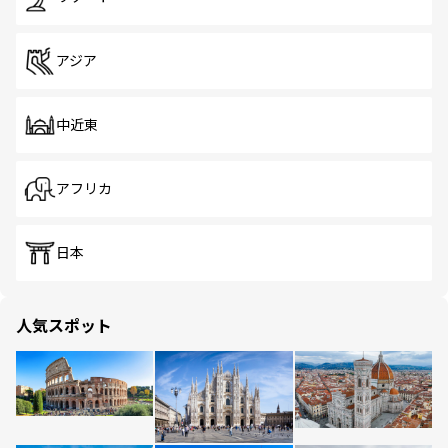
アジア
中近東
アフリカ
日本
人気スポット