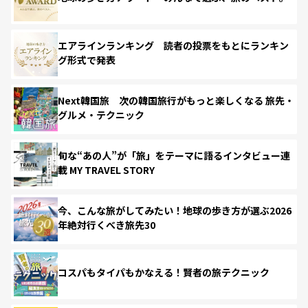
エアラインランキング 読者の投票をもとにランキン
グ形式で発表
Next韓国旅 次の韓国旅行がもっと楽しくなる 旅先・
グルメ・テクニック
旬な“あの人”が「旅」をテーマに語るインタビュー連
載 MY TRAVEL STORY
今、こんな旅がしてみたい！地球の歩き方が選ぶ2026
年絶対行くべき旅先30
コスパもタイパもかなえる！賢者の旅テクニック