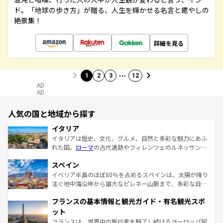
ド。「地球の歩き方」が贈る、人生を輝かせる名言と癒やしの
絶景集！
詳細を見る
…
1
2
3
12
AD
AD
人気の国と地域から探す
イタリア
イタリアは歴史、文化、グルメ、自然と多彩な魅力にあふ
れた国。
ローマ
の古代遺跡やフィレンツェのルネッサンス
美術、ヴェネツィアの運河など、歴史あるスポットはもち
スペイン
ろん、トスカーナの美しい田園風景やアマルフィ海岸の絶
景など、自然景観も見逃せない。観光の合間には、本場の
イベリア半島のほぼ80％を占めるスペインは、太陽が降り
ピザやパスタなど、絶品のイタリア料理を堪能することも
注ぐ地中海沿岸から雄大なピレネー山脈まで、多彩な自然
できる。朝目覚めてから夜眠るまで、すべての瞬間を楽し
と文化が詰まったヨーロッパ屈指の旅行先だ。多様な地域
フランスの基本情報と観光ガイド・有名観光スポ
ませてくれるイタリアで、忘れられない旅をしてみよう！
文化が根付くこの国では、情熱的なフラメンコ、熱気あふ
なお、新着のイタリア情報は
コンテンツ一覧
を参照してほ
れる闘牛、そして美味しいタパスが生活の一部となってい
ット
しい。
る。首都マドリードの洗練された雰囲気や、バルセロナの
フランスは、世界中の旅行者を魅了し続けるヨーロッパ屈