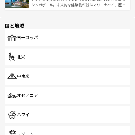
た文化、そして多様な観光資源が、訪れる旅人を魅了し続
うな絶景から文化的な体験まで、香港を存分に楽しみ尽く
シンガポール。未来的な建築物が並ぶマリーナベイ、歴史
ける。 なお、新着のタイ情報は
コンテンツ一覧
を参照して
そう。 なお、新着の香港情報は
コンテンツ一覧
を参照して
と伝統を感じられるエスニックタウン、多数の緑豊かな公
ほしい。
ほしい。
園や自然保護区など、自然が調和した近代的な景観と文化
の多様性あふれるカラフルな町は、どこを歩いても新しい
国と地域
発見がある。さらに、治安のよさや充実した公共交通機関
も、旅行者にとっては魅力的なポイント。グルメも豊富
で、ホーカーズは地元の風情を楽しめる外せないスポット
ヨーロッパ
だ。訪れる人を飽きさせないシンガポールで、多様な魅力
を体感しよう。 なお、新着のシンガポール情報は
コンテン
ツ一覧
を参照してほしい。
北米
中南米
オセアニア
ハワイ
リゾート