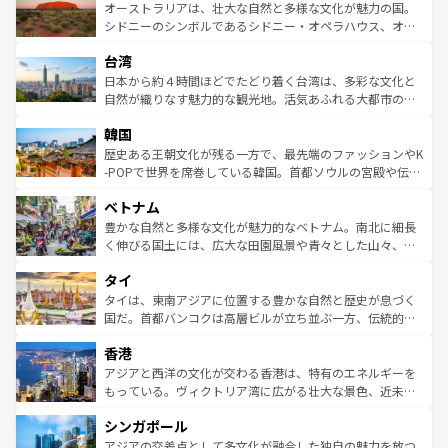
文化が魅力。旅行者はアメリカの各地域で異なる魅力を楽
島だが、静かな自然を求めるならマウイ島やカウアイ島が
オーストラリアは、壮大な自然と多様な文化が魅力の国。
しみながら、その多様性と豊かな歴史を感じることができ
おすすめ。エメラルドグリーンに輝く海をはじめ、豊かな
シドニーのシンボルであるシドニー・オペラハウス、オー
るだろう。車でのロードトリップや列車の旅も、アメリカ
文化や歴史が息づいている。「アロハスピリット」と呼ば
ストラリア東海岸北部に広がる大サンゴ礁地帯グレートバ
ならではの贅沢な旅のスタイルだ。 なお、新着のアメリカ
台湾
れるおもてなしの心で訪れる人々を迎えてくれるハワイの
リアリーフや大陸中央部にそびえるウルル（エアーズロッ
情報は
コンテンツ一覧
を参照してほしい。
人々、おいしいローカルフードやハワイアンミュージッ
ク）、タスマニアの美しい原生林やケアンズの熱帯雨林な
日本から約４時間ほどでたどり着く台湾は、多彩な文化と
ク、伝統的なフラダンスなど、すべてがハワイの魅力を彩
ど、見どころがたくさん。また、カフェやワイン、オージ
自然が織りなす魅力的な観光地。活気あふれる大都市の台
っている。訪れるたびに新しい発見と感動が待っているハ
ービーフなどの食文化も豊かで、美味しいものであふれて
北やノスタルジックな町並みが人気な九份（ジォウフェ
ワイを、存分に味わってほしい。 なお、新着のハワイ情報
韓国
いる。アクティビティも充実しており、サーフィンやダイ
ン）、静ひつな山岳地帯である台湾東部など、都市の喧騒
は
コンテンツ一覧
を参照してほしい。
ビング、ハイキングなど、アウトドア好きにはたまらな
と山間の静けさが共存しており、訪れる人に新しい発見と
歴史ある王朝文化が残る一方で、最先端のファッションやK
い。オーストラリアの多彩な魅力を存分に味わいつくそ
驚きをもたらしてくれる。また、奥深い台湾の食文化も魅
-POPで世界を席巻している韓国。首都ソウルの宮殿や伝統
う。 なお、新着のオーストラリア情報は
コンテンツ一覧
を
力で、夜市などの屋台グルメから高級料理、ヘルシーで美
家屋が並ぶエリアでは韓国の歴史と文化に浸ることがで
参照してほしい。
ベトナム
容にもいいと評判のスイーツなど、バラエティ豊かな料理
き、地方に足を延ばせば四季折々の自然美を楽しむことが
が味わえる。 なお、新着の台湾情報は
コンテンツ一覧
を参
できる。そして、キムチや焼肉、絶品のストリートフード
豊かな自然と多様な文化が魅力的なベトナム。南北に細長
照してほしい。
まで、さまざまな韓国料理が待っている。夜には、韓国な
く伸びる国土には、広大な田園風景や青々とした山々、世
らではのナイトライフも堪能できる。あたたかいホスピタ
界遺産に登録された壮大な自然景観が点在し、都市部では
タイ
リティに包まれながら、韓国の多彩な魅力を心ゆくまで味
急速な発展と共に伝統が息づく。ハノイの古い町並みやホ
わってみてほしい。 なお、新着の韓国情報は
コンテンツ一
ーチミン市のフランス統治時代の建物も、独特の雰囲気を
タイは、東南アジアに位置する豊かな自然と歴史が息づく
覧
を参照してほしい。
醸し出している。また、バラエティの豊かさとおいしさで
国だ。首都バンコクは高層ビルが立ち並ぶ一方、伝統的な
世界中の食通を魅了してやまないベトナム料理も魅力のひ
寺院や市場がいたるところに点在し、古きよき文化と現代
香港
とつ。フォーやバインミー、ベトナムコーヒーなどは、ぜ
の活気が交差している。北部ではチェンマイなどの山岳地
ひ現地で味わいたい。どの地域を訪れてもあたたかい人々
帯で自然と触れ合い、南部ではプーケットやクラビの美し
アジアと西洋の文化が交わる香港は、特有のエネルギーを
が旅行者を迎えてくれるので、きっと忘れられない旅にな
いビーチでリゾート気分を楽しむことができる。タイ料理
もっている。ヴィクトリア湾に広がる壮大な景色、近未来
るはずだ。 なお、新着のベトナム情報は
コンテンツ一覧
を
は世界的に有名で、屋台から高級レストランまで味覚を刺
的なアートスポット、そして歴史と現代が融合した町並
参照してほしい。
シンガポール
激する。気候は一年中温暖で、どの季節にも異なる楽しみ
み、どこを訪れても感動するはず。観光スポットが密集し
が待っている。親しみやすいタイの人々、仏教を中心とし
ており、効率よく見どころを回れるのも魅力。息をのむよ
アジアの交差点として多文化が融合した独自の魅力を放つ