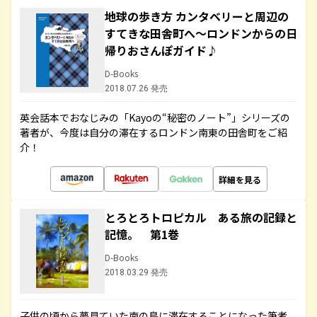
地球の歩き方 カンタベリーと周辺の
すてきな田舎町へ～ロンドンからの日
帰りおさんぽガイド♪
D-Books
2018.07.26 発売
英会話本でおなじみの「Kayoの“秘密のノート”」シリーズの
著者が、今度は自分の滞在するロンドン南東の田舎町をご紹
介！
詳細を見る
とろとろトロピカル ある旅の記録と
記憶。 第1巻
D-Books
2018.03.29 発売
子供の頃から夢見ていた南の島に滞在することになった筆者