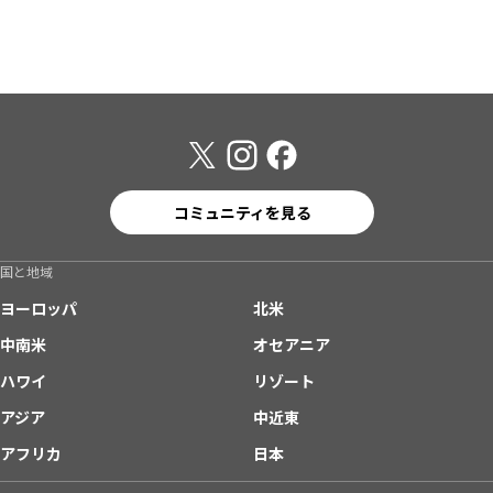
コミュニティを見る
国と地域
ヨーロッパ
北米
中南米
オセアニア
ハワイ
リゾート
アジア
中近東
アフリカ
日本