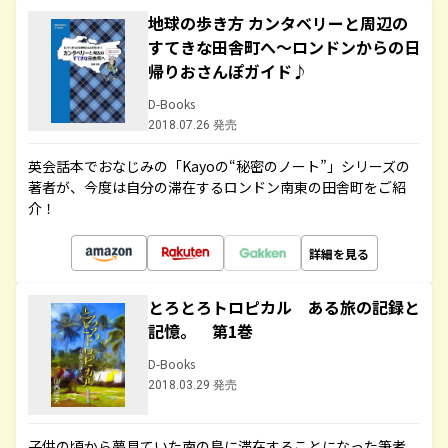
地球の歩き方 カンタベリーと周辺の
すてきな田舎町へ～ロンドンからの日
帰りおさんぽガイド♪
D-Books
2018.07.26 発売
英会話本でおなじみの「Kayoの“秘密のノート”」シリーズの
著者が、今度は自分の滞在するロンドン南東の田舎町をご紹
介！
詳細を見る
とろとろトロピカル ある旅の記録と
記憶。 第1巻
D-Books
2018.03.29 発売
子供の頃から夢見ていた南の島に滞在することになった筆者