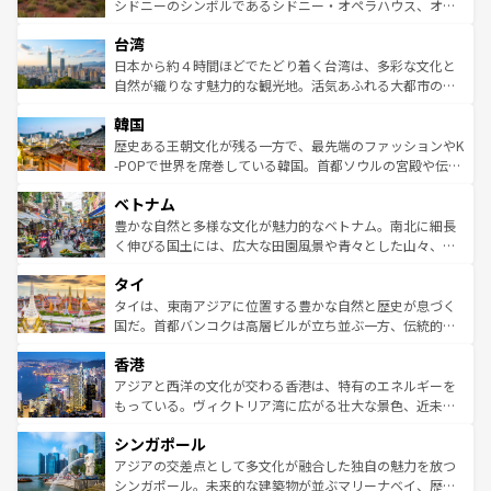
しみながら、その多様性と豊かな歴史を感じることができ
おすすめ。エメラルドグリーンに輝く海をはじめ、豊かな
シドニーのシンボルであるシドニー・オペラハウス、オー
るだろう。車でのロードトリップや列車の旅も、アメリカ
文化や歴史が息づいている。「アロハスピリット」と呼ば
ストラリア東海岸北部に広がる大サンゴ礁地帯グレートバ
ならではの贅沢な旅のスタイルだ。 なお、新着のアメリカ
台湾
れるおもてなしの心で訪れる人々を迎えてくれるハワイの
リアリーフや大陸中央部にそびえるウルル（エアーズロッ
情報は
コンテンツ一覧
を参照してほしい。
人々、おいしいローカルフードやハワイアンミュージッ
ク）、タスマニアの美しい原生林やケアンズの熱帯雨林な
日本から約４時間ほどでたどり着く台湾は、多彩な文化と
ク、伝統的なフラダンスなど、すべてがハワイの魅力を彩
ど、見どころがたくさん。また、カフェやワイン、オージ
自然が織りなす魅力的な観光地。活気あふれる大都市の台
っている。訪れるたびに新しい発見と感動が待っているハ
ービーフなどの食文化も豊かで、美味しいものであふれて
北やノスタルジックな町並みが人気な九份（ジォウフェ
ワイを、存分に味わってほしい。 なお、新着のハワイ情報
韓国
いる。アクティビティも充実しており、サーフィンやダイ
ン）、静ひつな山岳地帯である台湾東部など、都市の喧騒
は
コンテンツ一覧
を参照してほしい。
ビング、ハイキングなど、アウトドア好きにはたまらな
と山間の静けさが共存しており、訪れる人に新しい発見と
歴史ある王朝文化が残る一方で、最先端のファッションやK
い。オーストラリアの多彩な魅力を存分に味わいつくそ
驚きをもたらしてくれる。また、奥深い台湾の食文化も魅
-POPで世界を席巻している韓国。首都ソウルの宮殿や伝統
う。 なお、新着のオーストラリア情報は
コンテンツ一覧
を
力で、夜市などの屋台グルメから高級料理、ヘルシーで美
家屋が並ぶエリアでは韓国の歴史と文化に浸ることがで
参照してほしい。
ベトナム
容にもいいと評判のスイーツなど、バラエティ豊かな料理
き、地方に足を延ばせば四季折々の自然美を楽しむことが
が味わえる。 なお、新着の台湾情報は
コンテンツ一覧
を参
できる。そして、キムチや焼肉、絶品のストリートフード
豊かな自然と多様な文化が魅力的なベトナム。南北に細長
照してほしい。
まで、さまざまな韓国料理が待っている。夜には、韓国な
く伸びる国土には、広大な田園風景や青々とした山々、世
らではのナイトライフも堪能できる。あたたかいホスピタ
界遺産に登録された壮大な自然景観が点在し、都市部では
タイ
リティに包まれながら、韓国の多彩な魅力を心ゆくまで味
急速な発展と共に伝統が息づく。ハノイの古い町並みやホ
わってみてほしい。 なお、新着の韓国情報は
コンテンツ一
ーチミン市のフランス統治時代の建物も、独特の雰囲気を
タイは、東南アジアに位置する豊かな自然と歴史が息づく
覧
を参照してほしい。
醸し出している。また、バラエティの豊かさとおいしさで
国だ。首都バンコクは高層ビルが立ち並ぶ一方、伝統的な
世界中の食通を魅了してやまないベトナム料理も魅力のひ
寺院や市場がいたるところに点在し、古きよき文化と現代
香港
とつ。フォーやバインミー、ベトナムコーヒーなどは、ぜ
の活気が交差している。北部ではチェンマイなどの山岳地
ひ現地で味わいたい。どの地域を訪れてもあたたかい人々
帯で自然と触れ合い、南部ではプーケットやクラビの美し
アジアと西洋の文化が交わる香港は、特有のエネルギーを
が旅行者を迎えてくれるので、きっと忘れられない旅にな
いビーチでリゾート気分を楽しむことができる。タイ料理
もっている。ヴィクトリア湾に広がる壮大な景色、近未来
るはずだ。 なお、新着のベトナム情報は
コンテンツ一覧
を
は世界的に有名で、屋台から高級レストランまで味覚を刺
的なアートスポット、そして歴史と現代が融合した町並
参照してほしい。
シンガポール
激する。気候は一年中温暖で、どの季節にも異なる楽しみ
み、どこを訪れても感動するはず。観光スポットが密集し
が待っている。親しみやすいタイの人々、仏教を中心とし
ており、効率よく見どころを回れるのも魅力。息をのむよ
アジアの交差点として多文化が融合した独自の魅力を放つ
た文化、そして多様な観光資源が、訪れる旅人を魅了し続
うな絶景から文化的な体験まで、香港を存分に楽しみ尽く
シンガポール。未来的な建築物が並ぶマリーナベイ、歴史