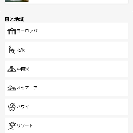
ける。 なお、新着のタイ情報は
コンテンツ一覧
を参照して
そう。 なお、新着の香港情報は
コンテンツ一覧
を参照して
と伝統を感じられるエスニックタウン、多数の緑豊かな公
ほしい。
ほしい。
園や自然保護区など、自然が調和した近代的な景観と文化
の多様性あふれるカラフルな町は、どこを歩いても新しい
国と地域
発見がある。さらに、治安のよさや充実した公共交通機関
も、旅行者にとっては魅力的なポイント。グルメも豊富
で、ホーカーズは地元の風情を楽しめる外せないスポット
ヨーロッパ
だ。訪れる人を飽きさせないシンガポールで、多様な魅力
を体感しよう。 なお、新着のシンガポール情報は
コンテン
ツ一覧
を参照してほしい。
北米
中南米
オセアニア
ハワイ
リゾート