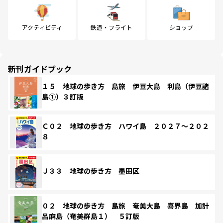
アクティビティ
鉄道・フライト
ショップ
新刊ガイドブック
１５ 地球の歩き方 島旅 伊豆大島 利島（伊豆諸
島①）３訂版
Ｃ０２ 地球の歩き方 ハワイ島 ２０２７～２０２
８
Ｊ３３ 地球の歩き方 墨田区
０２ 地球の歩き方 島旅 奄美大島 喜界島 加計
呂麻島（奄美群島１） ５訂版