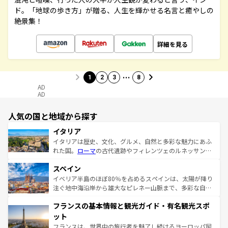
ド。「地球の歩き方」が贈る、人生を輝かせる名言と癒やしの
絶景集！
詳細を見る
…
1
2
3
8
AD
AD
人気の国と地域から探す
イタリア
イタリアは歴史、文化、グルメ、自然と多彩な魅力にあふ
れた国。
ローマ
の古代遺跡やフィレンツェのルネッサンス
美術、ヴェネツィアの運河など、歴史あるスポットはもち
スペイン
ろん、トスカーナの美しい田園風景やアマルフィ海岸の絶
景など、自然景観も見逃せない。観光の合間には、本場の
イベリア半島のほぼ80％を占めるスペインは、太陽が降り
ピザやパスタなど、絶品のイタリア料理を堪能することも
注ぐ地中海沿岸から雄大なピレネー山脈まで、多彩な自然
できる。朝目覚めてから夜眠るまで、すべての瞬間を楽し
と文化が詰まったヨーロッパ屈指の旅行先だ。多様な地域
フランスの基本情報と観光ガイド・有名観光スポ
ませてくれるイタリアで、忘れられない旅をしてみよう！
文化が根付くこの国では、情熱的なフラメンコ、熱気あふ
なお、新着のイタリア情報は
コンテンツ一覧
を参照してほ
れる闘牛、そして美味しいタパスが生活の一部となってい
ット
しい。
る。首都マドリードの洗練された雰囲気や、バルセロナの
フランスは、世界中の旅行者を魅了し続けるヨーロッパ屈