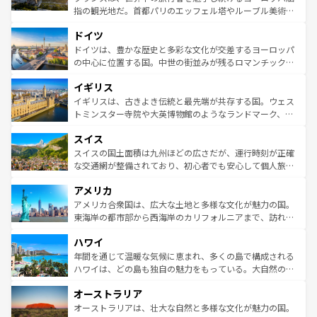
アートに溢れた街角から、地方では古代ローマ遺跡や中世
指の観光地だ。首都パリのエッフェル塔やルーブル美術館
の城塞都市、穏やかなビーチリゾートまで多彩な表情を見
といった象徴的なスポットから、田舎町の古風な美しさま
せる。地方によって風土や気候が異なるスペインはその個
ドイツ
で、幅広い魅力が詰まっている。華麗な宮殿、歴史的な大
性で訪れる人を魅了する。 なお、新着のスペイン情報は
コ
聖堂、美しいビーチ、そして豊かな自然が、訪れる者を心
ドイツは、豊かな歴史と多彩な文化が交差するヨーロッパ
ンテンツ一覧
を参照してほしい。
から魅了する。また、フランスは美食の国としても知ら
の中心に位置する国。中世の街並みが残るロマンチック街
れ、フランス料理はユネスコ無形文化遺産にも登録されて
道から、未来を先取りするようなモダンな都市まで多様な
イギリス
いる。シャンパンの発祥地であるランス、プロヴァンスの
顔を持つこの国は、どこを歩いても飽きることがない。ベ
香り高いラベンダー畑など、多彩な楽しみ方が可能だ。さ
ルリンの文化的活気、バイエルン州のアルプスの絶景、そ
イギリスは、古きよき伝統と最先端が共存する国。ウェス
らに、パリ以外の地域にも魅力が溢れており、どの街角に
してライン川沿いのワイン畑といった風景は必見。ビール
トミンスター寺院や大英博物館のようなランドマーク、歴
も豊かな歴史と文化が息づいている。パリ以外の個性あふ
とソーセージを味わいながら地元の人と過ごす楽しい時間
史ある大学都市、美しい丘陵地帯や牧歌的な風景など、エ
れる地方に足を運ぶとそれぞれで全く異なる文化を体験で
スイス
は、お酒好きな人にはぜひ体験してほしい。 なお、新着の
リアごとに異なる魅力がある。また、優雅なアフタヌーン
きるだろう。 なお、新着のフランス情報は
コンテンツ一覧
ドイツ情報は
コンテンツ一覧
を参照してほしい。
ティー、ビール好きにはたまらない英国パブ、サッカー観
スイスの国土面積は九州ほどの広さだが、運行時刻が正確
を参照してほしい。
戦など、本場だからこそできる体験も豊富。イギリスを旅
な交通網が整備されており、初心者でも安心して個人旅行
して楽しみつくそう。 なお、新着のイギリス情報は
コンテ
を楽しめる。日本同様に時刻表どおりの旅が可能だ。中世
アメリカ
ンツ一覧
を参照してほしい。
の建物がそのまま残る町や、スイスならではのユニークな
博物館もあり、アルプス観光だけでなく町歩きも満喫する
アメリカ合衆国は、広大な土地と多様な文化が魅力の国。
ことができる。国民の所得が高いため物価も高いが、旅行
東海岸の都市部から西海岸のカリフォルニアまで、訪れる
者向けの交通パス提供のサービスもあり、うまく活用すれ
場所ごとに異なる風景と体験が待っている。ニューヨーク
ハワイ
ば市内交通費無料で観光を楽しむこともできる。 なお、新
のような巨大都市は、観光、ショッピング、エンターテイ
着のスイス情報は
コンテンツ一覧
を参照してほしい。
ンメントが詰まった刺激的なスポットだ。一方、アメリカ
年間を通じて温暖な気候に恵まれ、多くの島で構成される
西部には大自然が広がり、グランドキャニオンやイエロー
ハワイは、どの島も独自の魅力をもっている。大自然の神
ストーン国立公園といった絶景が堪能できる。さらに、南
秘を感じたいなら、火山が生み出した壮大な景観を誇るハ
オーストラリア
部のニューオーリンズでは、音楽と美食が融合した独特の
ワイ島は見逃せない。また、定番の観光地といえばオアフ
文化が魅力。旅行者はアメリカの各地域で異なる魅力を楽
島だが、静かな自然を求めるならマウイ島やカウアイ島が
オーストラリアは、壮大な自然と多様な文化が魅力の国。