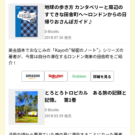
地球の歩き方 カンタベリーと周辺の
すてきな田舎町へ～ロンドンからの日
帰りおさんぽガイド♪
D-Books
2018.07.26 発売
英会話本でおなじみの「Kayoの“秘密のノート”」シリーズの
著者が、今度は自分の滞在するロンドン南東の田舎町をご紹
介！
詳細を見る
とろとろトロピカル ある旅の記録と
記憶。 第1巻
D-Books
2018.03.29 発売
子供の頃から夢見ていた南の島に滞在することになった筆者