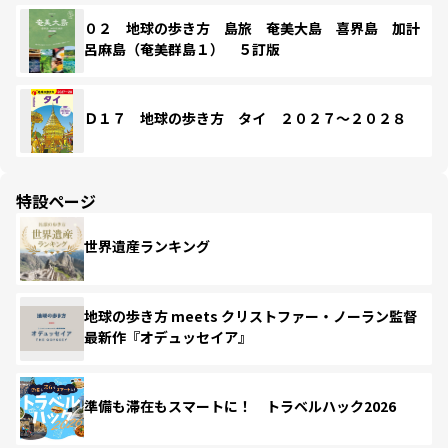
０２ 地球の歩き方 島旅 奄美大島 喜界島 加計
呂麻島（奄美群島１） ５訂版
Ｄ１７ 地球の歩き方 タイ ２０２７～２０２８
特設ページ
世界遺産ランキング
地球の歩き方 meets クリストファー・ノーラン監督
最新作『オデュッセイア』
準備も滞在もスマートに！ トラベルハック2026