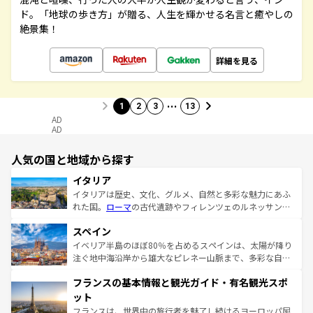
ド。「地球の歩き方」が贈る、人生を輝かせる名言と癒やしの
絶景集！
詳細を見る
…
1
2
3
13
AD
AD
人気の国と地域から探す
イタリア
イタリアは歴史、文化、グルメ、自然と多彩な魅力にあふ
れた国。
ローマ
の古代遺跡やフィレンツェのルネッサンス
美術、ヴェネツィアの運河など、歴史あるスポットはもち
スペイン
ろん、トスカーナの美しい田園風景やアマルフィ海岸の絶
景など、自然景観も見逃せない。観光の合間には、本場の
イベリア半島のほぼ80％を占めるスペインは、太陽が降り
ピザやパスタなど、絶品のイタリア料理を堪能することも
注ぐ地中海沿岸から雄大なピレネー山脈まで、多彩な自然
できる。朝目覚めてから夜眠るまで、すべての瞬間を楽し
と文化が詰まったヨーロッパ屈指の旅行先だ。多様な地域
フランスの基本情報と観光ガイド・有名観光スポ
ませてくれるイタリアで、忘れられない旅をしてみよう！
文化が根付くこの国では、情熱的なフラメンコ、熱気あふ
なお、新着のイタリア情報は
コンテンツ一覧
を参照してほ
れる闘牛、そして美味しいタパスが生活の一部となってい
ット
しい。
る。首都マドリードの洗練された雰囲気や、バルセロナの
フランスは、世界中の旅行者を魅了し続けるヨーロッパ屈