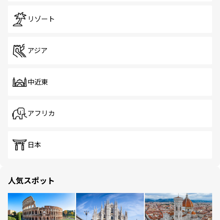
リゾート
アジア
中近東
アフリカ
日本
人気スポット