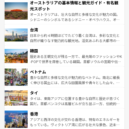
オーストラリアの基本情報と観光ガイド・有名観
部のニューオーリンズでは、音楽と美食が融合した独特の
ワイ島は見逃せない。また、定番の観光地といえばオアフ
文化が魅力。旅行者はアメリカの各地域で異なる魅力を楽
島だが、静かな自然を求めるならマウイ島やカウアイ島が
光スポット
しみながら、その多様性と豊かな歴史を感じることができ
おすすめ。エメラルドグリーンに輝く海をはじめ、豊かな
オーストラリアは、壮大な自然と多様な文化が魅力の国。
るだろう。車でのロードトリップや列車の旅も、アメリカ
文化や歴史が息づいている。「アロハスピリット」と呼ば
シドニーのシンボルであるシドニー・オペラハウス、オー
ならではの贅沢な旅のスタイルだ。 なお、新着のアメリカ
れるおもてなしの心で訪れる人々を迎えてくれるハワイの
ストラリア東海岸北部に広がる大サンゴ礁地帯グレートバ
情報は
コンテンツ一覧
を参照してほしい。
人々、おいしいローカルフードやハワイアンミュージッ
台湾
リアリーフや大陸中央部にそびえるウルル（エアーズロッ
ク、伝統的なフラダンスなど、すべてがハワイの魅力を彩
ク）、タスマニアの美しい原生林やケアンズの熱帯雨林な
日本から約４時間ほどでたどり着く台湾は、多彩な文化と
っている。訪れるたびに新しい発見と感動が待っているハ
ど、見どころがたくさん。また、カフェやワイン、オージ
自然が織りなす魅力的な観光地。活気あふれる大都市の台
ワイを、存分に味わってほしい。 なお、新着のハワイ情報
ービーフなどの食文化も豊かで、美味しいものであふれて
北やノスタルジックな町並みが人気な九份（ジォウフェ
は
コンテンツ一覧
を参照してほしい。
韓国
いる。アクティビティも充実しており、サーフィンやダイ
ン）、静ひつな山岳地帯である台湾東部など、都市の喧騒
ビング、ハイキングなど、アウトドア好きにはたまらな
と山間の静けさが共存しており、訪れる人に新しい発見と
歴史ある王朝文化が残る一方で、最先端のファッションやK
い。オーストラリアの多彩な魅力を存分に味わいつくそ
驚きをもたらしてくれる。また、奥深い台湾の食文化も魅
-POPで世界を席巻している韓国。首都ソウルの宮殿や伝統
う。 なお、新着のオーストラリア情報は
コンテンツ一覧
を
力で、夜市などの屋台グルメから高級料理、ヘルシーで美
家屋が並ぶエリアでは韓国の歴史と文化に浸ることがで
参照してほしい。
ベトナム
容にもいいと評判のスイーツなど、バラエティ豊かな料理
き、地方に足を延ばせば四季折々の自然美を楽しむことが
が味わえる。 なお、新着の台湾情報は
コンテンツ一覧
を参
できる。そして、キムチや焼肉、絶品のストリートフード
豊かな自然と多様な文化が魅力的なベトナム。南北に細長
照してほしい。
まで、さまざまな韓国料理が待っている。夜には、韓国な
く伸びる国土には、広大な田園風景や青々とした山々、世
らではのナイトライフも堪能できる。あたたかいホスピタ
界遺産に登録された壮大な自然景観が点在し、都市部では
タイ
リティに包まれながら、韓国の多彩な魅力を心ゆくまで味
急速な発展と共に伝統が息づく。ハノイの古い町並みやホ
わってみてほしい。 なお、新着の韓国情報は
コンテンツ一
ーチミン市のフランス統治時代の建物も、独特の雰囲気を
タイは、東南アジアに位置する豊かな自然と歴史が息づく
覧
を参照してほしい。
醸し出している。また、バラエティの豊かさとおいしさで
国だ。首都バンコクは高層ビルが立ち並ぶ一方、伝統的な
世界中の食通を魅了してやまないベトナム料理も魅力のひ
寺院や市場がいたるところに点在し、古きよき文化と現代
香港
とつ。フォーやバインミー、ベトナムコーヒーなどは、ぜ
の活気が交差している。北部ではチェンマイなどの山岳地
ひ現地で味わいたい。どの地域を訪れてもあたたかい人々
帯で自然と触れ合い、南部ではプーケットやクラビの美し
アジアと西洋の文化が交わる香港は、特有のエネルギーを
が旅行者を迎えてくれるので、きっと忘れられない旅にな
いビーチでリゾート気分を楽しむことができる。タイ料理
もっている。ヴィクトリア湾に広がる壮大な景色、近未来