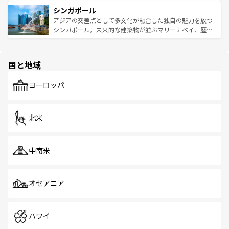
るはずだ。 なお、新着のベトナム情報は
コンテンツ一覧
を
は世界的に有名で、屋台から高級レストランまで味覚を刺
的なアートスポット、そして歴史と現代が融合した町並
参照してほしい。
シンガポール
激する。気候は一年中温暖で、どの季節にも異なる楽しみ
み、どこを訪れても感動するはず。観光スポットが密集し
が待っている。親しみやすいタイの人々、仏教を中心とし
ており、効率よく見どころを回れるのも魅力。息をのむよ
アジアの交差点として多文化が融合した独自の魅力を放つ
た文化、そして多様な観光資源が、訪れる旅人を魅了し続
うな絶景から文化的な体験まで、香港を存分に楽しみ尽く
シンガポール。未来的な建築物が並ぶマリーナベイ、歴史
ける。 なお、新着のタイ情報は
コンテンツ一覧
を参照して
そう。 なお、新着の香港情報は
コンテンツ一覧
を参照して
と伝統を感じられるエスニックタウン、多数の緑豊かな公
ほしい。
ほしい。
園や自然保護区など、自然が調和した近代的な景観と文化
の多様性あふれるカラフルな町は、どこを歩いても新しい
国と地域
発見がある。さらに、治安のよさや充実した公共交通機関
も、旅行者にとっては魅力的なポイント。グルメも豊富
で、ホーカーズは地元の風情を楽しめる外せないスポット
ヨーロッパ
だ。訪れる人を飽きさせないシンガポールで、多様な魅力
を体感しよう。 なお、新着のシンガポール情報は
コンテン
ツ一覧
を参照してほしい。
北米
中南米
オセアニア
ハワイ