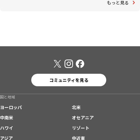
もっと見る
コミュニティを見る
国と地域
ヨーロッパ
北米
中南米
オセアニア
ハワイ
リゾート
アジア
中近東