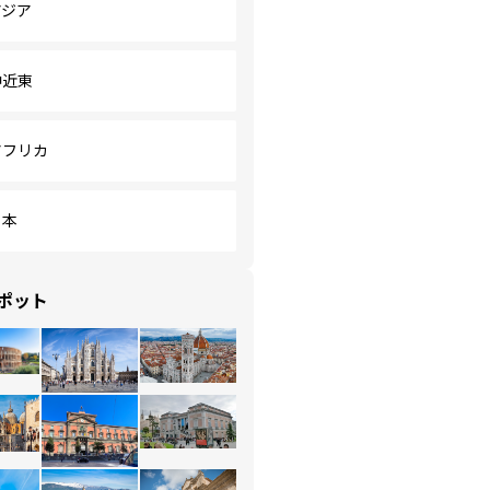
アジア
中近東
アフリカ
日本
ポット