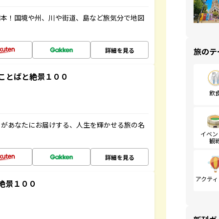
図本！国境や州、川や街道、島など旅気分で地図
旅のテ
詳細を見る
ことばと絶景１００
飲
」があなたにお届けする、人生を輝かせる旅の名
イベン
観
詳細を見る
アクティ
絶景１００