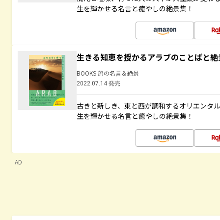
生を輝かせる名言と癒やしの絶景集！
生きる知恵を授かるアラブのことばと絶
BOOKS 旅の名言＆絶景
2022.07.14 発売
古きと新しき、東と西が調和するオリエンタ
生を輝かせる名言と癒やしの絶景集！
AD