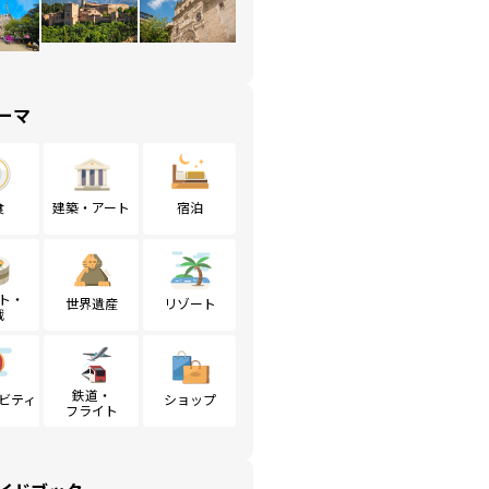
ーマ
食
建築・アート
宿泊
ト・
世界遺産
リゾート
戦
鉄道・
ビティ
ショップ
フライト