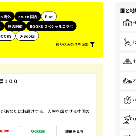
国と地
co 海外
aruco 国内
Plat
代
旅の図鑑
BOOKS スペシャルコラボ
BOOKS
D-Books
絞り込み条件を追加
景１００
」があなたにお届けする、人生を輝かせる中国の
詳細を見る