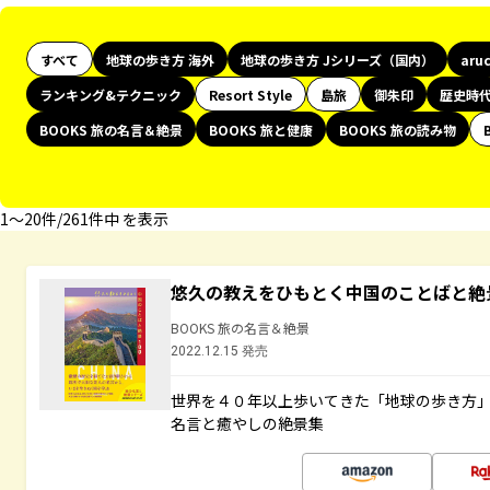
すべて
地球の歩き方 海外
地球の歩き方 Jシリーズ（国内）
aru
ランキング&テクニック
Resort Style
島旅
御朱印
歴史時
BOOKS 旅の名言＆絶景
BOOKS 旅と健康
BOOKS 旅の読み物
1〜20件/261件中 を表示
悠久の教えをひもとく中国のことばと絶
BOOKS 旅の名言＆絶景
2022.12.15 発売
世界を４０年以上歩いてきた「地球の歩き方
名言と癒やしの絶景集