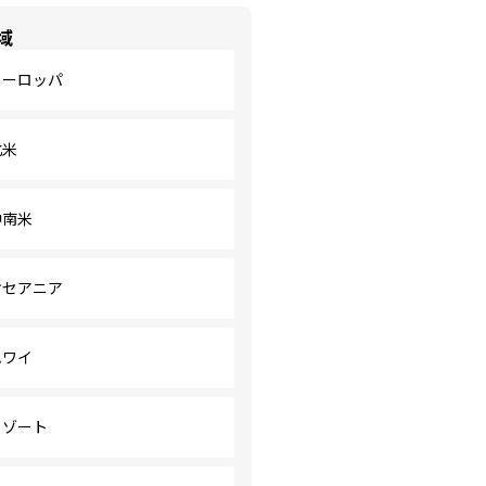
域
ヨーロッパ
北米
中南米
オセアニア
ハワイ
リゾート