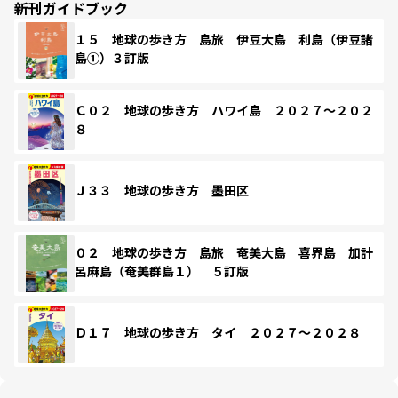
新刊ガイドブック
１５ 地球の歩き方 島旅 伊豆大島 利島（伊豆諸
島①）３訂版
Ｃ０２ 地球の歩き方 ハワイ島 ２０２７～２０２
８
Ｊ３３ 地球の歩き方 墨田区
０２ 地球の歩き方 島旅 奄美大島 喜界島 加計
呂麻島（奄美群島１） ５訂版
Ｄ１７ 地球の歩き方 タイ ２０２７～２０２８