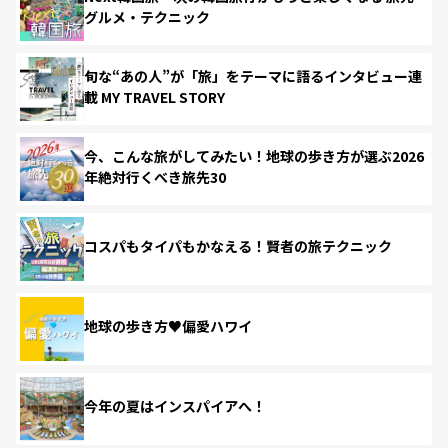
グルメ・テクニック
旬な“あの人”が「旅」をテーマに語るインタビュー連
載 MY TRAVEL STORY
今、こんな旅がしてみたい！地球の歩き方が選ぶ2026
年絶対行くべき旅先30
コスパもタイパもかなえる！賢者の旅テクニック
地球の歩き方♥偏愛ハワイ
今年の夏はインスパイアへ！