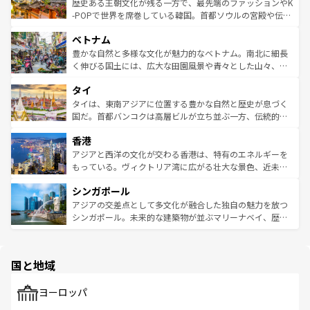
は
コンテンツ一覧
を参照してほしい。
ビング、ハイキングなど、アウトドア好きにはたまらな
と山間の静けさが共存しており、訪れる人に新しい発見と
歴史ある王朝文化が残る一方で、最先端のファッションやK
い。オーストラリアの多彩な魅力を存分に味わいつくそ
驚きをもたらしてくれる。また、奥深い台湾の食文化も魅
-POPで世界を席巻している韓国。首都ソウルの宮殿や伝統
う。 なお、新着のオーストラリア情報は
コンテンツ一覧
を
力で、夜市などの屋台グルメから高級料理、ヘルシーで美
家屋が並ぶエリアでは韓国の歴史と文化に浸ることがで
参照してほしい。
ベトナム
容にもいいと評判のスイーツなど、バラエティ豊かな料理
き、地方に足を延ばせば四季折々の自然美を楽しむことが
が味わえる。 なお、新着の台湾情報は
コンテンツ一覧
を参
できる。そして、キムチや焼肉、絶品のストリートフード
豊かな自然と多様な文化が魅力的なベトナム。南北に細長
照してほしい。
まで、さまざまな韓国料理が待っている。夜には、韓国な
く伸びる国土には、広大な田園風景や青々とした山々、世
らではのナイトライフも堪能できる。あたたかいホスピタ
界遺産に登録された壮大な自然景観が点在し、都市部では
タイ
リティに包まれながら、韓国の多彩な魅力を心ゆくまで味
急速な発展と共に伝統が息づく。ハノイの古い町並みやホ
わってみてほしい。 なお、新着の韓国情報は
コンテンツ一
ーチミン市のフランス統治時代の建物も、独特の雰囲気を
タイは、東南アジアに位置する豊かな自然と歴史が息づく
覧
を参照してほしい。
醸し出している。また、バラエティの豊かさとおいしさで
国だ。首都バンコクは高層ビルが立ち並ぶ一方、伝統的な
世界中の食通を魅了してやまないベトナム料理も魅力のひ
寺院や市場がいたるところに点在し、古きよき文化と現代
香港
とつ。フォーやバインミー、ベトナムコーヒーなどは、ぜ
の活気が交差している。北部ではチェンマイなどの山岳地
ひ現地で味わいたい。どの地域を訪れてもあたたかい人々
帯で自然と触れ合い、南部ではプーケットやクラビの美し
アジアと西洋の文化が交わる香港は、特有のエネルギーを
が旅行者を迎えてくれるので、きっと忘れられない旅にな
いビーチでリゾート気分を楽しむことができる。タイ料理
もっている。ヴィクトリア湾に広がる壮大な景色、近未来
るはずだ。 なお、新着のベトナム情報は
コンテンツ一覧
を
は世界的に有名で、屋台から高級レストランまで味覚を刺
的なアートスポット、そして歴史と現代が融合した町並
参照してほしい。
シンガポール
激する。気候は一年中温暖で、どの季節にも異なる楽しみ
み、どこを訪れても感動するはず。観光スポットが密集し
が待っている。親しみやすいタイの人々、仏教を中心とし
ており、効率よく見どころを回れるのも魅力。息をのむよ
アジアの交差点として多文化が融合した独自の魅力を放つ
た文化、そして多様な観光資源が、訪れる旅人を魅了し続
うな絶景から文化的な体験まで、香港を存分に楽しみ尽く
シンガポール。未来的な建築物が並ぶマリーナベイ、歴史
ける。 なお、新着のタイ情報は
コンテンツ一覧
を参照して
そう。 なお、新着の香港情報は
コンテンツ一覧
を参照して
と伝統を感じられるエスニックタウン、多数の緑豊かな公
ほしい。
ほしい。
園や自然保護区など、自然が調和した近代的な景観と文化
の多様性あふれるカラフルな町は、どこを歩いても新しい
国と地域
発見がある。さらに、治安のよさや充実した公共交通機関
も、旅行者にとっては魅力的なポイント。グルメも豊富
で、ホーカーズは地元の風情を楽しめる外せないスポット
ヨーロッパ
だ。訪れる人を飽きさせないシンガポールで、多様な魅力