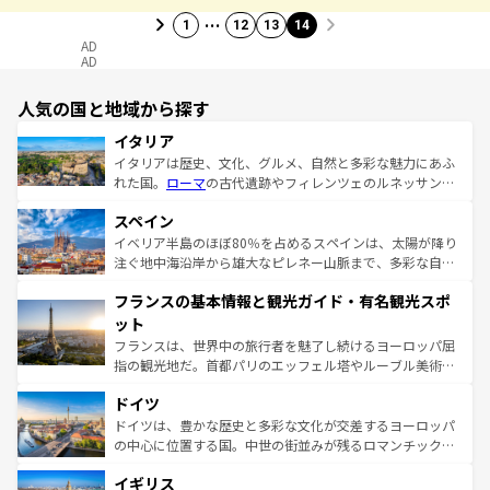
…
1
12
13
14
AD
AD
人気の国と地域から探す
イタリア
イタリアは歴史、文化、グルメ、自然と多彩な魅力にあふ
れた国。
ローマ
の古代遺跡やフィレンツェのルネッサンス
美術、ヴェネツィアの運河など、歴史あるスポットはもち
スペイン
ろん、トスカーナの美しい田園風景やアマルフィ海岸の絶
景など、自然景観も見逃せない。観光の合間には、本場の
イベリア半島のほぼ80％を占めるスペインは、太陽が降り
ピザやパスタなど、絶品のイタリア料理を堪能することも
注ぐ地中海沿岸から雄大なピレネー山脈まで、多彩な自然
できる。朝目覚めてから夜眠るまで、すべての瞬間を楽し
と文化が詰まったヨーロッパ屈指の旅行先だ。多様な地域
フランスの基本情報と観光ガイド・有名観光スポ
ませてくれるイタリアで、忘れられない旅をしてみよう！
文化が根付くこの国では、情熱的なフラメンコ、熱気あふ
なお、新着のイタリア情報は
コンテンツ一覧
を参照してほ
れる闘牛、そして美味しいタパスが生活の一部となってい
ット
しい。
る。首都マドリードの洗練された雰囲気や、バルセロナの
フランスは、世界中の旅行者を魅了し続けるヨーロッパ屈
アートに溢れた街角から、地方では古代ローマ遺跡や中世
指の観光地だ。首都パリのエッフェル塔やルーブル美術館
の城塞都市、穏やかなビーチリゾートまで多彩な表情を見
といった象徴的なスポットから、田舎町の古風な美しさま
せる。地方によって風土や気候が異なるスペインはその個
ドイツ
で、幅広い魅力が詰まっている。華麗な宮殿、歴史的な大
性で訪れる人を魅了する。 なお、新着のスペイン情報は
コ
聖堂、美しいビーチ、そして豊かな自然が、訪れる者を心
ドイツは、豊かな歴史と多彩な文化が交差するヨーロッパ
ンテンツ一覧
を参照してほしい。
から魅了する。また、フランスは美食の国としても知ら
の中心に位置する国。中世の街並みが残るロマンチック街
れ、フランス料理はユネスコ無形文化遺産にも登録されて
道から、未来を先取りするようなモダンな都市まで多様な
イギリス
いる。シャンパンの発祥地であるランス、プロヴァンスの
顔を持つこの国は、どこを歩いても飽きることがない。ベ