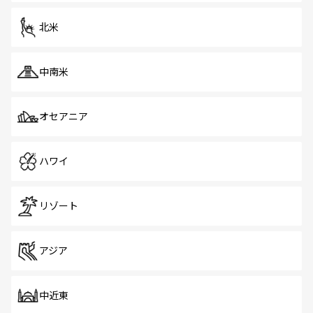
を体感しよう。 なお、新着のシンガポール情報は
コンテン
ツ一覧
を参照してほしい。
北米
中南米
オセアニア
ハワイ
リゾート
アジア
中近東