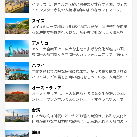
香り高いラベンダー畑など、多彩な楽しみ方が可能だ。さ
ルリンの文化的活気、バイエルン州のアルプスの絶景、そ
イギリスは、古きよき伝統と最先端が共存する国。ウェス
らに、パリ以外の地域にも魅力が溢れており、どの街角に
してライン川沿いのワイン畑といった風景は必見。ビール
トミンスター寺院や大英博物館のようなランドマーク、歴
も豊かな歴史と文化が息づいている。パリ以外の個性あふ
とソーセージを味わいながら地元の人と過ごす楽しい時間
史ある大学都市、美しい丘陵地帯や牧歌的な風景など、エ
れる地方に足を運ぶとそれぞれで全く異なる文化を体験で
スイス
は、お酒好きな人にはぜひ体験してほしい。 なお、新着の
リアごとに異なる魅力がある。また、優雅なアフタヌーン
きるだろう。 なお、新着のフランス情報は
コンテンツ一覧
ドイツ情報は
コンテンツ一覧
を参照してほしい。
ティー、ビール好きにはたまらない英国パブ、サッカー観
スイスの国土面積は九州ほどの広さだが、運行時刻が正確
を参照してほしい。
戦など、本場だからこそできる体験も豊富。イギリスを旅
な交通網が整備されており、初心者でも安心して個人旅行
して楽しみつくそう。 なお、新着のイギリス情報は
コンテ
を楽しめる。日本同様に時刻表どおりの旅が可能だ。中世
アメリカ
ンツ一覧
を参照してほしい。
の建物がそのまま残る町や、スイスならではのユニークな
博物館もあり、アルプス観光だけでなく町歩きも満喫する
アメリカ合衆国は、広大な土地と多様な文化が魅力の国。
ことができる。国民の所得が高いため物価も高いが、旅行
東海岸の都市部から西海岸のカリフォルニアまで、訪れる
者向けの交通パス提供のサービスもあり、うまく活用すれ
場所ごとに異なる風景と体験が待っている。ニューヨーク
ハワイ
ば市内交通費無料で観光を楽しむこともできる。 なお、新
のような巨大都市は、観光、ショッピング、エンターテイ
着のスイス情報は
コンテンツ一覧
を参照してほしい。
ンメントが詰まった刺激的なスポットだ。一方、アメリカ
年間を通じて温暖な気候に恵まれ、多くの島で構成される
西部には大自然が広がり、グランドキャニオンやイエロー
ハワイは、どの島も独自の魅力をもっている。大自然の神
ストーン国立公園といった絶景が堪能できる。さらに、南
秘を感じたいなら、火山が生み出した壮大な景観を誇るハ
オーストラリア
部のニューオーリンズでは、音楽と美食が融合した独特の
ワイ島は見逃せない。また、定番の観光地といえばオアフ
文化が魅力。旅行者はアメリカの各地域で異なる魅力を楽
島だが、静かな自然を求めるならマウイ島やカウアイ島が
オーストラリアは、壮大な自然と多様な文化が魅力の国。
しみながら、その多様性と豊かな歴史を感じることができ
おすすめ。エメラルドグリーンに輝く海をはじめ、豊かな
シドニーのシンボルであるシドニー・オペラハウス、オー
るだろう。車でのロードトリップや列車の旅も、アメリカ
文化や歴史が息づいている。「アロハスピリット」と呼ば
ストラリア東海岸北部に広がる大サンゴ礁地帯グレートバ
ならではの贅沢な旅のスタイルだ。 なお、新着のアメリカ
台湾
れるおもてなしの心で訪れる人々を迎えてくれるハワイの
リアリーフや大陸中央部にそびえるウルル（エアーズロッ
情報は
コンテンツ一覧
を参照してほしい。
人々、おいしいローカルフードやハワイアンミュージッ
ク）、タスマニアの美しい原生林やケアンズの熱帯雨林な
日本から約４時間ほどでたどり着く台湾は、多彩な文化と
ク、伝統的なフラダンスなど、すべてがハワイの魅力を彩
ど、見どころがたくさん。また、カフェやワイン、オージ
自然が織りなす魅力的な観光地。活気あふれる大都市の台
っている。訪れるたびに新しい発見と感動が待っているハ
ービーフなどの食文化も豊かで、美味しいものであふれて
北やノスタルジックな町並みが人気な九份（ジォウフェ
ワイを、存分に味わってほしい。 なお、新着のハワイ情報
韓国
いる。アクティビティも充実しており、サーフィンやダイ
ン）、静ひつな山岳地帯である台湾東部など、都市の喧騒