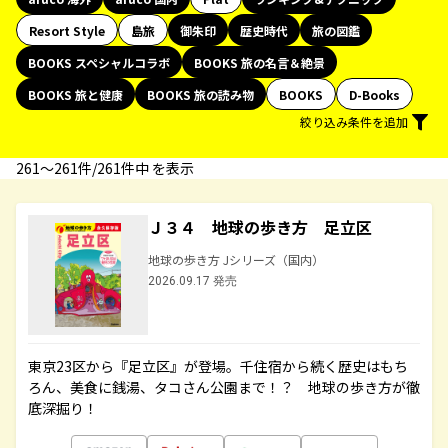
Resort Style
島旅
御朱印
歴史時代
旅の図鑑
BOOKS スペシャルコラボ
BOOKS 旅の名言＆絶景
BOOKS 旅と健康
BOOKS 旅の読み物
BOOKS
D-Books
絞り込み条件を追加
261〜261件/261件中 を表示
Ｊ３４ 地球の歩き方 足立区
地球の歩き方 Jシリーズ（国内）
2026.09.17 発売
東京23区から『足立区』が登場。千住宿から続く歴史はもち
ろん、美食に銭湯、タコさん公園まで！？ 地球の歩き方が徹
底深掘り！