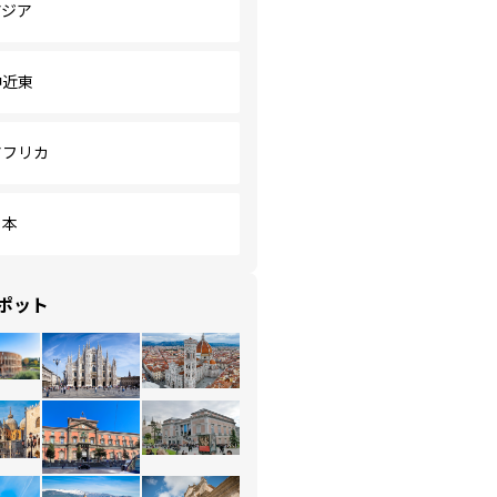
アジア
中近東
アフリカ
日本
ポット