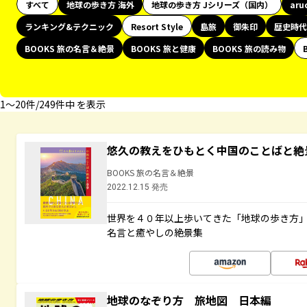
すべて
地球の歩き方 海外
地球の歩き方 Jシリーズ（国内）
aru
ランキング&テクニック
Resort Style
島旅
御朱印
歴史時代
BOOKS 旅の名言＆絶景
BOOKS 旅と健康
BOOKS 旅の読み物
1〜20件/249件中 を表示
悠久の教えをひもとく中国のことばと絶
BOOKS 旅の名言＆絶景
2022.12.15 発売
世界を４０年以上歩いてきた「地球の歩き方
名言と癒やしの絶景集
地球のなぞり方 旅地図 日本編