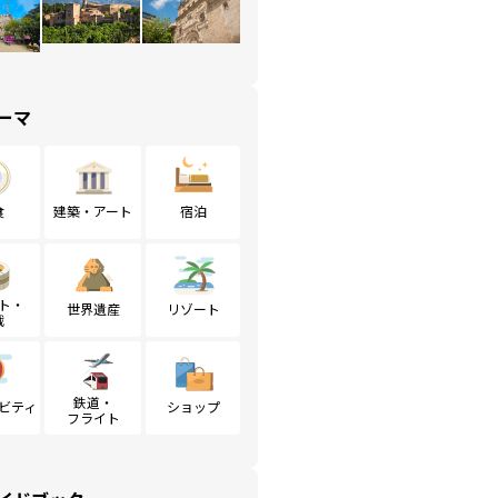
ーマ
食
建築・アート
宿泊
ト・
世界遺産
リゾート
戦
鉄道・
ビティ
ショップ
フライト