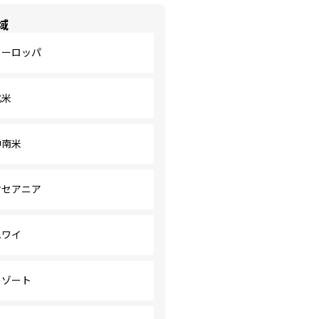
域
ヨーロッパ
北米
中南米
オセアニア
ハワイ
リゾート