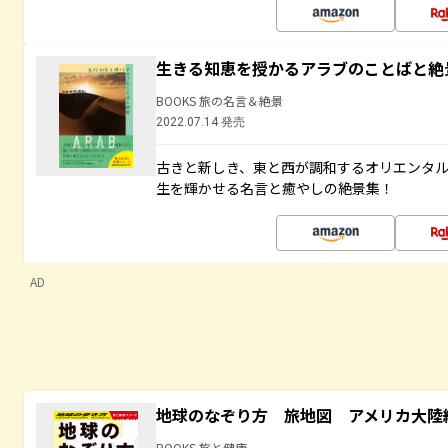
生きる知恵を授かるアラブのことばと絶
BOOKS 旅の名言＆絶景
2022.07.14 発売
古きと新しき、東と西が調和するオリエンタ
生を輝かせる名言と癒やしの絶景集！
AD
地球のなぞり方 旅地図 アメリカ大陸
BOOKS 旅と健康