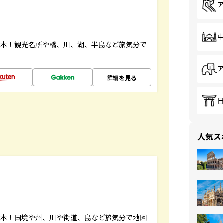
図本！観光名所や橋、川、湖、半島など旅気分で
詳細を見る
人気ス
図本！国境や州、川や街道、島など旅気分で地図