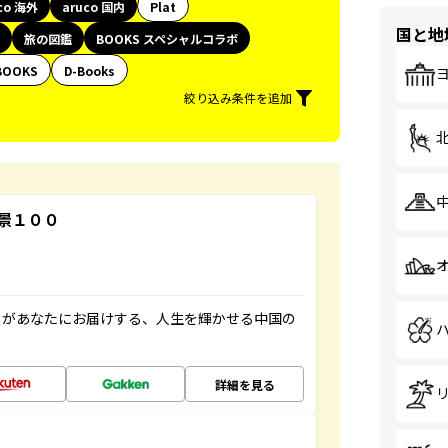
co 海外
aruco 国内
Plat
国と地
旅の図鑑
BOOKS スペシャルコラボ
BOOKS
D-Books
絞り込み条件を追加
景１００
」があなたにお届けする、人生を輝かせる中国の
詳細を見る