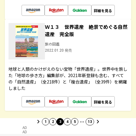
詳細を見る
Ｗ１３ 世界遺産 絶景でめぐる自然
遺産 完全版
旅の図鑑
2022.01.20 発売
地球と人類のかけがえのない宝物「世界遺産」。世界中を旅し
た「地球の歩き方」編集部が、2021年新登録も含む、すべて
の「自然遺産」（全218件）と「複合遺産」（全39件）を網羅
しました
詳細を見る
…
1
2
3
4
5
13
AD
AD