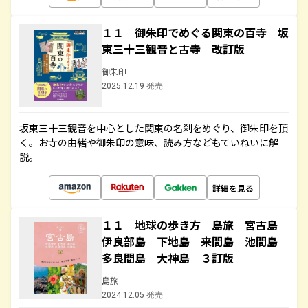
１１ 御朱印でめぐる関東の百寺 坂
東三十三観音と古寺 改訂版
御朱印
2025.12.19 発売
坂東三十三観音を中心とした関東の名刹をめぐり、御朱印を頂
く。お寺の由緒や御朱印の意味、読み方などもていねいに解
説。
詳細を見る
１１ 地球の歩き方 島旅 宮古島
伊良部島 下地島 来間島 池間島
多良間島 大神島 ３訂版
島旅
2024.12.05 発売