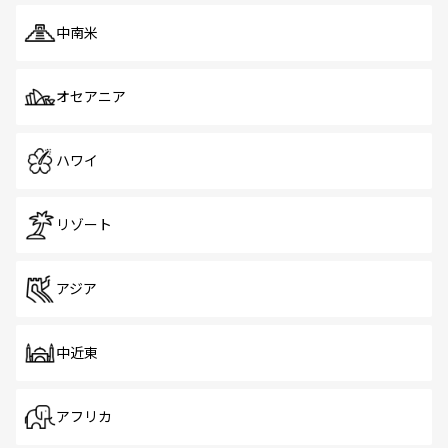
中南米
オセアニア
ハワイ
リゾート
アジア
中近東
アフリカ