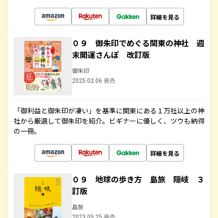
詳細を見る
０９ 御朱印でめぐる関東の神社 週
末開運さんぽ 改訂版
御朱印
2025.02.06 発売
「御利益と御朱印が凄い」を基準に関東にある１万社以上の神
社から厳選して御朱印を紹介。ビギナーに優しく、ツウも納得
の一冊。
詳細を見る
０９ 地球の歩き方 島旅 隠岐 ３
訂版
島旅
2023.05.25 発売