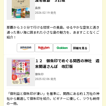
渡名喜島 ３訂版
島旅
2026.02.19 発売
那覇から３０分で行ける琉球一の美島。ゆるやかな空気と透き
通った青い海に囲まれた小さな島の魅力を、あますことなくご
紹介！
詳細を見る
１２ 御朱印でめぐる関西の神社 週
末開運さんぽ 改訂版
御朱印
2025.02.06 発売
「御利益と御朱印が凄い」を基準に、関西にある約１万社の神
社から厳選して御朱印を紹介。ビギナーに優しく、ツウも納得
の一冊。