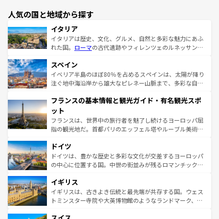
人気の国と地域から探す
イタリア
イタリアは歴史、文化、グルメ、自然と多彩な魅力にあふ
れた国。
ローマ
の古代遺跡やフィレンツェのルネッサンス
美術、ヴェネツィアの運河など、歴史あるスポットはもち
スペイン
ろん、トスカーナの美しい田園風景やアマルフィ海岸の絶
景など、自然景観も見逃せない。観光の合間には、本場の
イベリア半島のほぼ80％を占めるスペインは、太陽が降り
ピザやパスタなど、絶品のイタリア料理を堪能することも
注ぐ地中海沿岸から雄大なピレネー山脈まで、多彩な自然
できる。朝目覚めてから夜眠るまで、すべての瞬間を楽し
と文化が詰まったヨーロッパ屈指の旅行先だ。多様な地域
フランスの基本情報と観光ガイド・有名観光スポ
ませてくれるイタリアで、忘れられない旅をしてみよう！
文化が根付くこの国では、情熱的なフラメンコ、熱気あふ
なお、新着のイタリア情報は
コンテンツ一覧
を参照してほ
れる闘牛、そして美味しいタパスが生活の一部となってい
ット
しい。
る。首都マドリードの洗練された雰囲気や、バルセロナの
フランスは、世界中の旅行者を魅了し続けるヨーロッパ屈
アートに溢れた街角から、地方では古代ローマ遺跡や中世
指の観光地だ。首都パリのエッフェル塔やルーブル美術館
の城塞都市、穏やかなビーチリゾートまで多彩な表情を見
といった象徴的なスポットから、田舎町の古風な美しさま
せる。地方によって風土や気候が異なるスペインはその個
ドイツ
で、幅広い魅力が詰まっている。華麗な宮殿、歴史的な大
性で訪れる人を魅了する。 なお、新着のスペイン情報は
コ
聖堂、美しいビーチ、そして豊かな自然が、訪れる者を心
ドイツは、豊かな歴史と多彩な文化が交差するヨーロッパ
ンテンツ一覧
を参照してほしい。
から魅了する。また、フランスは美食の国としても知ら
の中心に位置する国。中世の街並みが残るロマンチック街
れ、フランス料理はユネスコ無形文化遺産にも登録されて
道から、未来を先取りするようなモダンな都市まで多様な
イギリス
いる。シャンパンの発祥地であるランス、プロヴァンスの
顔を持つこの国は、どこを歩いても飽きることがない。ベ
香り高いラベンダー畑など、多彩な楽しみ方が可能だ。さ
ルリンの文化的活気、バイエルン州のアルプスの絶景、そ
イギリスは、古きよき伝統と最先端が共存する国。ウェス
らに、パリ以外の地域にも魅力が溢れており、どの街角に
してライン川沿いのワイン畑といった風景は必見。ビール
トミンスター寺院や大英博物館のようなランドマーク、歴
も豊かな歴史と文化が息づいている。パリ以外の個性あふ
とソーセージを味わいながら地元の人と過ごす楽しい時間
史ある大学都市、美しい丘陵地帯や牧歌的な風景など、エ
れる地方に足を運ぶとそれぞれで全く異なる文化を体験で
スイス
は、お酒好きな人にはぜひ体験してほしい。 なお、新着の
リアごとに異なる魅力がある。また、優雅なアフタヌーン