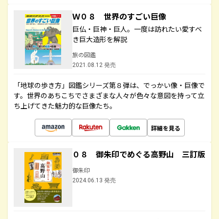
Ｗ０８ 世界のすごい巨像
巨仏・巨神・巨人。一度は訪れたい愛すべ
き巨大造形を解説
旅の図鑑
2021.08.12 発売
「地球の歩き方」図鑑シリーズ第８弾は、でっかい像・巨像で
す。世界のあちこちでさまざまな人々が色々な意図を持って立
ち上げてきた魅力的な巨像たち。
詳細を見る
０８ 御朱印でめぐる高野山 三訂版
御朱印
2024.06.13 発売