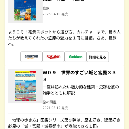
島旅
2025.04.10 発売
ようこそ！絶景スポットから遊び方、カルチャーまで、島の人
たちが教えてくれた小笠原の魅力を１冊に凝縮。さあ、島旅
へ。
詳細を見る
Ｗ０９ 世界のすごい城と宮殿３３
３
一度は訪れたい魅力的な建築・史跡を旅の
雑学とともに解説
旅の図鑑
2021.08.12 発売
「地球の歩き方」図鑑シリーズ第９弾は、歴史好き、建築好き
必見の「城・宮殿・城塞都市」が堪能できる１冊。