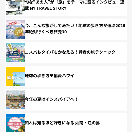
旬な“あの人”が「旅」をテーマに語るインタビュー連
載 MY TRAVEL STORY
今、こんな旅がしてみたい！地球の歩き方が選ぶ2026
年絶対行くべき旅先30
コスパもタイパもかなえる！賢者の旅テクニック
地球の歩き方♥偏愛ハワイ
今年の夏はインスパイアへ！
知れば知るほど好きになる 湘南・江の島