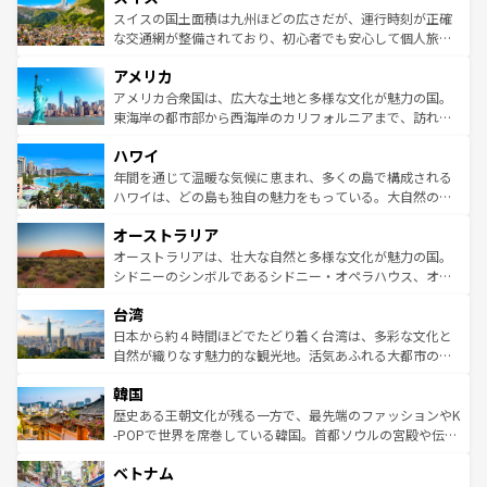
きるだろう。 なお、新着のフランス情報は
コンテンツ一覧
ドイツ情報は
コンテンツ一覧
を参照してほしい。
ティー、ビール好きにはたまらない英国パブ、サッカー観
スイスの国土面積は九州ほどの広さだが、運行時刻が正確
を参照してほしい。
戦など、本場だからこそできる体験も豊富。イギリスを旅
な交通網が整備されており、初心者でも安心して個人旅行
して楽しみつくそう。 なお、新着のイギリス情報は
コンテ
を楽しめる。日本同様に時刻表どおりの旅が可能だ。中世
アメリカ
ンツ一覧
を参照してほしい。
の建物がそのまま残る町や、スイスならではのユニークな
博物館もあり、アルプス観光だけでなく町歩きも満喫する
アメリカ合衆国は、広大な土地と多様な文化が魅力の国。
ことができる。国民の所得が高いため物価も高いが、旅行
東海岸の都市部から西海岸のカリフォルニアまで、訪れる
者向けの交通パス提供のサービスもあり、うまく活用すれ
場所ごとに異なる風景と体験が待っている。ニューヨーク
ハワイ
ば市内交通費無料で観光を楽しむこともできる。 なお、新
のような巨大都市は、観光、ショッピング、エンターテイ
着のスイス情報は
コンテンツ一覧
を参照してほしい。
ンメントが詰まった刺激的なスポットだ。一方、アメリカ
年間を通じて温暖な気候に恵まれ、多くの島で構成される
西部には大自然が広がり、グランドキャニオンやイエロー
ハワイは、どの島も独自の魅力をもっている。大自然の神
ストーン国立公園といった絶景が堪能できる。さらに、南
秘を感じたいなら、火山が生み出した壮大な景観を誇るハ
オーストラリア
部のニューオーリンズでは、音楽と美食が融合した独特の
ワイ島は見逃せない。また、定番の観光地といえばオアフ
文化が魅力。旅行者はアメリカの各地域で異なる魅力を楽
島だが、静かな自然を求めるならマウイ島やカウアイ島が
オーストラリアは、壮大な自然と多様な文化が魅力の国。
しみながら、その多様性と豊かな歴史を感じることができ
おすすめ。エメラルドグリーンに輝く海をはじめ、豊かな
シドニーのシンボルであるシドニー・オペラハウス、オー
るだろう。車でのロードトリップや列車の旅も、アメリカ
文化や歴史が息づいている。「アロハスピリット」と呼ば
ストラリア東海岸北部に広がる大サンゴ礁地帯グレートバ
ならではの贅沢な旅のスタイルだ。 なお、新着のアメリカ
台湾
れるおもてなしの心で訪れる人々を迎えてくれるハワイの
リアリーフや大陸中央部にそびえるウルル（エアーズロッ
情報は
コンテンツ一覧
を参照してほしい。
人々、おいしいローカルフードやハワイアンミュージッ
ク）、タスマニアの美しい原生林やケアンズの熱帯雨林な
日本から約４時間ほどでたどり着く台湾は、多彩な文化と
ク、伝統的なフラダンスなど、すべてがハワイの魅力を彩
ど、見どころがたくさん。また、カフェやワイン、オージ
自然が織りなす魅力的な観光地。活気あふれる大都市の台
っている。訪れるたびに新しい発見と感動が待っているハ
ービーフなどの食文化も豊かで、美味しいものであふれて
北やノスタルジックな町並みが人気な九份（ジォウフェ
ワイを、存分に味わってほしい。 なお、新着のハワイ情報
韓国
いる。アクティビティも充実しており、サーフィンやダイ
ン）、静ひつな山岳地帯である台湾東部など、都市の喧騒
は
コンテンツ一覧
を参照してほしい。
ビング、ハイキングなど、アウトドア好きにはたまらな
と山間の静けさが共存しており、訪れる人に新しい発見と
歴史ある王朝文化が残る一方で、最先端のファッションやK
い。オーストラリアの多彩な魅力を存分に味わいつくそ
驚きをもたらしてくれる。また、奥深い台湾の食文化も魅
-POPで世界を席巻している韓国。首都ソウルの宮殿や伝統
う。 なお、新着のオーストラリア情報は
コンテンツ一覧
を
力で、夜市などの屋台グルメから高級料理、ヘルシーで美
家屋が並ぶエリアでは韓国の歴史と文化に浸ることがで
参照してほしい。
ベトナム
容にもいいと評判のスイーツなど、バラエティ豊かな料理
き、地方に足を延ばせば四季折々の自然美を楽しむことが