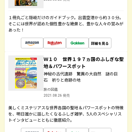
１冊丸ごと隠岐だけのガイドブック。出雲空港から約３０分。
そこには世界が認めた個性豊かな絶景と、豊かな人々の営みが
あった！
詳細を見る
Ｗ１０ 世界１９７ヵ国のふしぎな聖
地＆パワースポット
神秘の古代遺跡 驚異の大自然 謎の巨
石 祈りと奇跡の地
旅の図鑑
2021.08.26 発売
美しくミステリアスな世界各国の聖地＆パワースポットの特徴
を、明日誰かに話したくなるふしぎ雑学、5人のスペシャリス
トインタビューとともに徹底紹介。