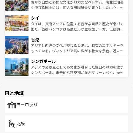
が味わえる。 なお、新着の台湾情報は
コンテンツ一覧
を参
できる。そして、キムチや焼肉、絶品のストリートフード
豊かな自然と多様な文化が魅力的なベトナム。南北に細長
照してほしい。
まで、さまざまな韓国料理が待っている。夜には、韓国な
く伸びる国土には、広大な田園風景や青々とした山々、世
らではのナイトライフも堪能できる。あたたかいホスピタ
界遺産に登録された壮大な自然景観が点在し、都市部では
タイ
リティに包まれながら、韓国の多彩な魅力を心ゆくまで味
急速な発展と共に伝統が息づく。ハノイの古い町並みやホ
わってみてほしい。 なお、新着の韓国情報は
コンテンツ一
ーチミン市のフランス統治時代の建物も、独特の雰囲気を
タイは、東南アジアに位置する豊かな自然と歴史が息づく
覧
を参照してほしい。
醸し出している。また、バラエティの豊かさとおいしさで
国だ。首都バンコクは高層ビルが立ち並ぶ一方、伝統的な
世界中の食通を魅了してやまないベトナム料理も魅力のひ
寺院や市場がいたるところに点在し、古きよき文化と現代
香港
とつ。フォーやバインミー、ベトナムコーヒーなどは、ぜ
の活気が交差している。北部ではチェンマイなどの山岳地
ひ現地で味わいたい。どの地域を訪れてもあたたかい人々
帯で自然と触れ合い、南部ではプーケットやクラビの美し
アジアと西洋の文化が交わる香港は、特有のエネルギーを
が旅行者を迎えてくれるので、きっと忘れられない旅にな
いビーチでリゾート気分を楽しむことができる。タイ料理
もっている。ヴィクトリア湾に広がる壮大な景色、近未来
るはずだ。 なお、新着のベトナム情報は
コンテンツ一覧
を
は世界的に有名で、屋台から高級レストランまで味覚を刺
的なアートスポット、そして歴史と現代が融合した町並
参照してほしい。
シンガポール
激する。気候は一年中温暖で、どの季節にも異なる楽しみ
み、どこを訪れても感動するはず。観光スポットが密集し
が待っている。親しみやすいタイの人々、仏教を中心とし
ており、効率よく見どころを回れるのも魅力。息をのむよ
アジアの交差点として多文化が融合した独自の魅力を放つ
た文化、そして多様な観光資源が、訪れる旅人を魅了し続
うな絶景から文化的な体験まで、香港を存分に楽しみ尽く
シンガポール。未来的な建築物が並ぶマリーナベイ、歴史
ける。 なお、新着のタイ情報は
コンテンツ一覧
を参照して
そう。 なお、新着の香港情報は
コンテンツ一覧
を参照して
と伝統を感じられるエスニックタウン、多数の緑豊かな公
ほしい。
ほしい。
園や自然保護区など、自然が調和した近代的な景観と文化
の多様性あふれるカラフルな町は、どこを歩いても新しい
国と地域
発見がある。さらに、治安のよさや充実した公共交通機関
も、旅行者にとっては魅力的なポイント。グルメも豊富
で、ホーカーズは地元の風情を楽しめる外せないスポット
ヨーロッパ
だ。訪れる人を飽きさせないシンガポールで、多様な魅力
を体感しよう。 なお、新着のシンガポール情報は
コンテン
ツ一覧
を参照してほしい。
北米