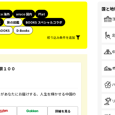
国と地
co 海外
aruco 国内
Plat
代
旅の図鑑
BOOKS スペシャルコラボ
BOOKS
D-Books
絞り込み条件を追加
景１００
」があなたにお届けする、人生を輝かせる中国の
詳細を見る