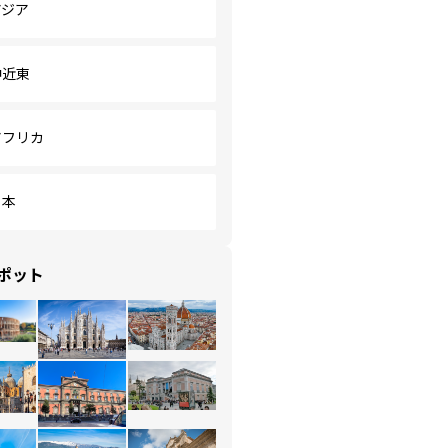
アジア
中近東
アフリカ
日本
ポット