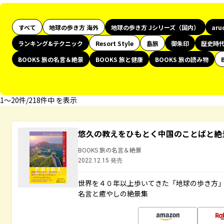
すべて
地球の歩き方 海外
地球の歩き方 Jシリーズ（国内）
aru
ランキング&テクニック
Resort Style
島旅
御朱印
歴史時
BOOKS 旅の名言＆絶景
BOOKS 旅と健康
BOOKS 旅の読み物
1〜20件/218件中 を表示
悠久の教えをひもとく中国のことばと絶
BOOKS 旅の名言＆絶景
2022.12.15 発売
世界を４０年以上歩いてきた「地球の歩き方
名言と癒やしの絶景集