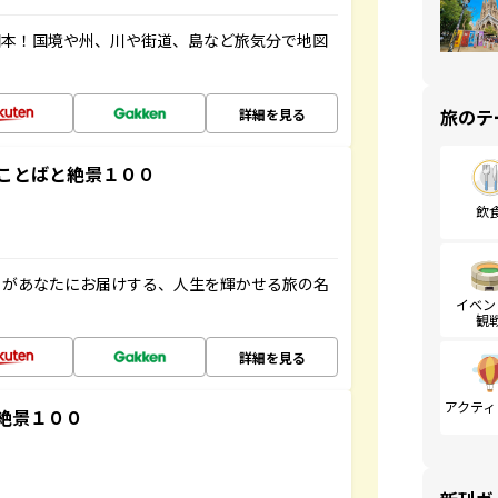
図本！国境や州、川や街道、島など旅気分で地図
旅のテ
詳細を見る
ことばと絶景１００
飲
」があなたにお届けする、人生を輝かせる旅の名
イベン
観
詳細を見る
アクティ
絶景１００