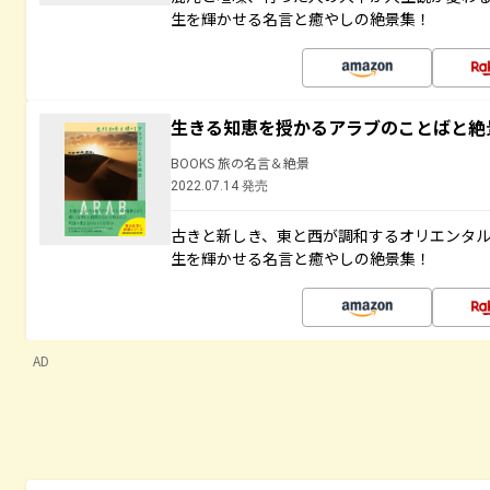
生を輝かせる名言と癒やしの絶景集！
生きる知恵を授かるアラブのことばと絶
BOOKS 旅の名言＆絶景
2022.07.14 発売
古きと新しき、東と西が調和するオリエンタ
生を輝かせる名言と癒やしの絶景集！
AD