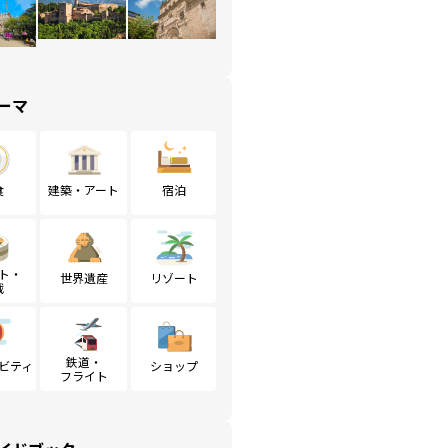
ーマ
食
建築・アート
宿泊
ト・
世界遺産
リゾート
戦
鉄道・
ビティ
ショップ
フライト