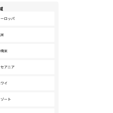
域
ヨーロッパ
北米
中南米
オセアニア
ハワイ
リゾート