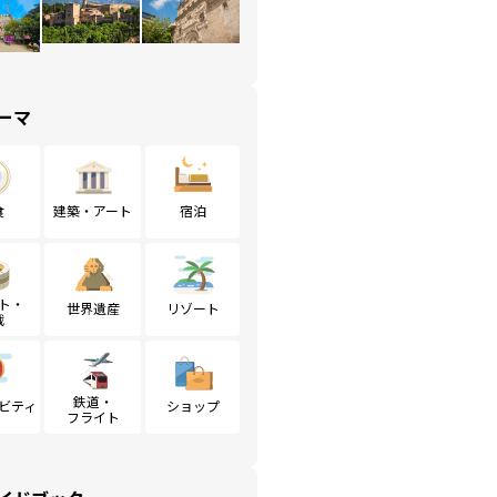
ーマ
食
建築・アート
宿泊
ト・
世界遺産
リゾート
戦
鉄道・
ビティ
ショップ
フライト