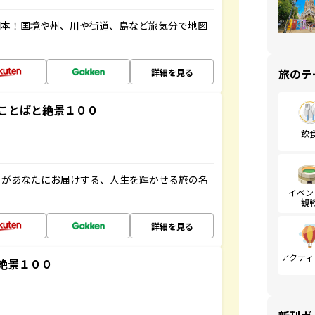
図本！国境や州、川や街道、島など旅気分で地図
旅のテ
詳細を見る
ことばと絶景１００
飲
」があなたにお届けする、人生を輝かせる旅の名
イベン
観
詳細を見る
アクティ
絶景１００