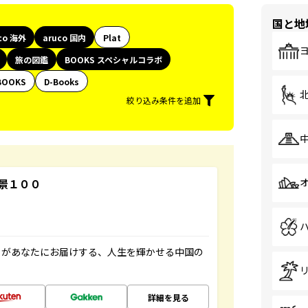
国と地
co 海外
aruco 国内
Plat
旅の図鑑
BOOKS スペシャルコラボ
BOOKS
D-Books
絞り込み条件を追加
景１００
」があなたにお届けする、人生を輝かせる中国の
詳細を見る