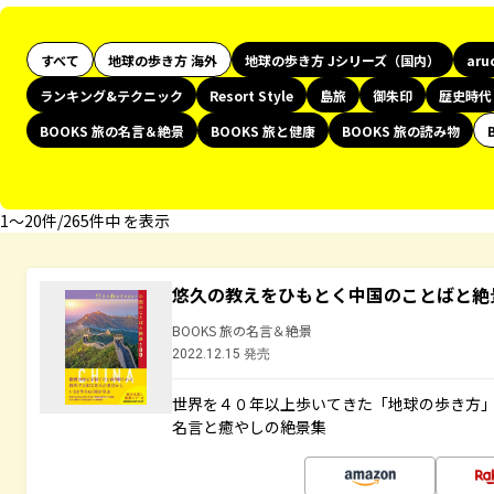
すべて
地球の歩き方 海外
地球の歩き方 Jシリーズ（国内）
aru
ランキング&テクニック
Resort Style
島旅
御朱印
歴史時代
BOOKS 旅の名言＆絶景
BOOKS 旅と健康
BOOKS 旅の読み物
1〜20件/265件中 を表示
悠久の教えをひもとく中国のことばと絶
BOOKS 旅の名言＆絶景
2022.12.15 発売
世界を４０年以上歩いてきた「地球の歩き方
名言と癒やしの絶景集