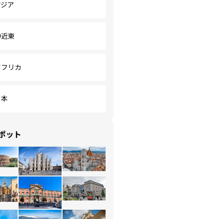
アジア
中近東
アフリカ
日本
ポット