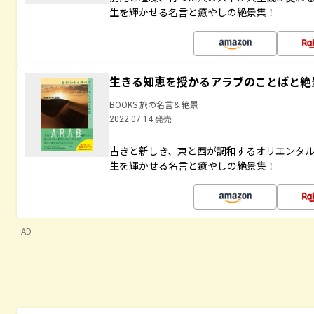
生を輝かせる名言と癒やしの絶景集！
生きる知恵を授かるアラブのことばと絶
BOOKS 旅の名言＆絶景
2022.07.14 発売
古きと新しき、東と西が調和するオリエンタ
生を輝かせる名言と癒やしの絶景集！
AD