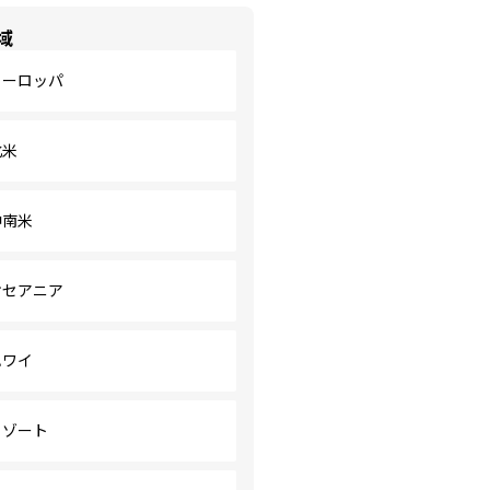
域
ヨーロッパ
北米
中南米
オセアニア
ハワイ
リゾート