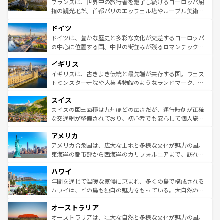
フランスは、世界中の旅行者を魅了し続けるヨーロッパ屈
アートに溢れた街角から、地方では古代ローマ遺跡や中世
指の観光地だ。首都パリのエッフェル塔やルーブル美術館
の城塞都市、穏やかなビーチリゾートまで多彩な表情を見
といった象徴的なスポットから、田舎町の古風な美しさま
せる。地方によって風土や気候が異なるスペインはその個
ドイツ
で、幅広い魅力が詰まっている。華麗な宮殿、歴史的な大
性で訪れる人を魅了する。 なお、新着のスペイン情報は
コ
聖堂、美しいビーチ、そして豊かな自然が、訪れる者を心
ドイツは、豊かな歴史と多彩な文化が交差するヨーロッパ
ンテンツ一覧
を参照してほしい。
から魅了する。また、フランスは美食の国としても知ら
の中心に位置する国。中世の街並みが残るロマンチック街
れ、フランス料理はユネスコ無形文化遺産にも登録されて
道から、未来を先取りするようなモダンな都市まで多様な
イギリス
いる。シャンパンの発祥地であるランス、プロヴァンスの
顔を持つこの国は、どこを歩いても飽きることがない。ベ
香り高いラベンダー畑など、多彩な楽しみ方が可能だ。さ
ルリンの文化的活気、バイエルン州のアルプスの絶景、そ
イギリスは、古きよき伝統と最先端が共存する国。ウェス
らに、パリ以外の地域にも魅力が溢れており、どの街角に
してライン川沿いのワイン畑といった風景は必見。ビール
トミンスター寺院や大英博物館のようなランドマーク、歴
も豊かな歴史と文化が息づいている。パリ以外の個性あふ
とソーセージを味わいながら地元の人と過ごす楽しい時間
史ある大学都市、美しい丘陵地帯や牧歌的な風景など、エ
れる地方に足を運ぶとそれぞれで全く異なる文化を体験で
スイス
は、お酒好きな人にはぜひ体験してほしい。 なお、新着の
リアごとに異なる魅力がある。また、優雅なアフタヌーン
きるだろう。 なお、新着のフランス情報は
コンテンツ一覧
ドイツ情報は
コンテンツ一覧
を参照してほしい。
ティー、ビール好きにはたまらない英国パブ、サッカー観
スイスの国土面積は九州ほどの広さだが、運行時刻が正確
を参照してほしい。
戦など、本場だからこそできる体験も豊富。イギリスを旅
な交通網が整備されており、初心者でも安心して個人旅行
して楽しみつくそう。 なお、新着のイギリス情報は
コンテ
を楽しめる。日本同様に時刻表どおりの旅が可能だ。中世
アメリカ
ンツ一覧
を参照してほしい。
の建物がそのまま残る町や、スイスならではのユニークな
博物館もあり、アルプス観光だけでなく町歩きも満喫する
アメリカ合衆国は、広大な土地と多様な文化が魅力の国。
ことができる。国民の所得が高いため物価も高いが、旅行
東海岸の都市部から西海岸のカリフォルニアまで、訪れる
者向けの交通パス提供のサービスもあり、うまく活用すれ
場所ごとに異なる風景と体験が待っている。ニューヨーク
ハワイ
ば市内交通費無料で観光を楽しむこともできる。 なお、新
のような巨大都市は、観光、ショッピング、エンターテイ
着のスイス情報は
コンテンツ一覧
を参照してほしい。
ンメントが詰まった刺激的なスポットだ。一方、アメリカ
年間を通じて温暖な気候に恵まれ、多くの島で構成される
西部には大自然が広がり、グランドキャニオンやイエロー
ハワイは、どの島も独自の魅力をもっている。大自然の神
ストーン国立公園といった絶景が堪能できる。さらに、南
秘を感じたいなら、火山が生み出した壮大な景観を誇るハ
オーストラリア
部のニューオーリンズでは、音楽と美食が融合した独特の
ワイ島は見逃せない。また、定番の観光地といえばオアフ
文化が魅力。旅行者はアメリカの各地域で異なる魅力を楽
島だが、静かな自然を求めるならマウイ島やカウアイ島が
オーストラリアは、壮大な自然と多様な文化が魅力の国。