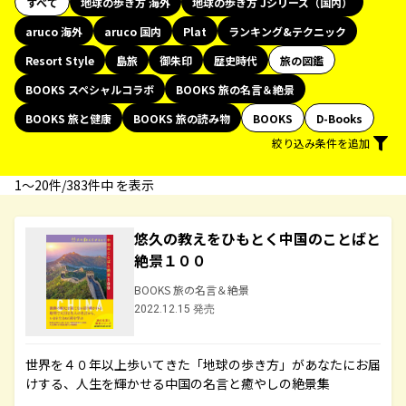
すべて
地球の歩き方 海外
地球の歩き方 Jシリーズ（国内）
aruco 海外
aruco 国内
Plat
ランキング&テクニック
Resort Style
島旅
御朱印
歴史時代
旅の図鑑
BOOKS スペシャルコラボ
BOOKS 旅の名言＆絶景
BOOKS 旅と健康
BOOKS 旅の読み物
BOOKS
D-Books
絞り込み条件を追加
1〜20件/383件中 を表示
悠久の教えをひもとく中国のことばと
絶景１００
BOOKS 旅の名言＆絶景
2022.12.15 発売
世界を４０年以上歩いてきた「地球の歩き方」があなたにお届
けする、人生を輝かせる中国の名言と癒やしの絶景集