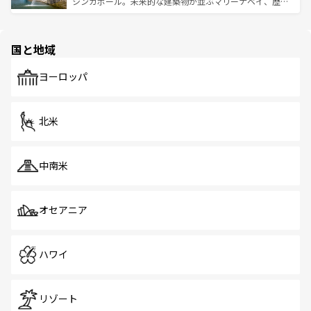
うな絶景から文化的な体験まで、香港を存分に楽しみ尽く
シンガポール。未来的な建築物が並ぶマリーナベイ、歴史
ける。 なお、新着のタイ情報は
コンテンツ一覧
を参照して
そう。 なお、新着の香港情報は
コンテンツ一覧
を参照して
と伝統を感じられるエスニックタウン、多数の緑豊かな公
ほしい。
ほしい。
園や自然保護区など、自然が調和した近代的な景観と文化
の多様性あふれるカラフルな町は、どこを歩いても新しい
国と地域
発見がある。さらに、治安のよさや充実した公共交通機関
も、旅行者にとっては魅力的なポイント。グルメも豊富
で、ホーカーズは地元の風情を楽しめる外せないスポット
ヨーロッパ
だ。訪れる人を飽きさせないシンガポールで、多様な魅力
を体感しよう。 なお、新着のシンガポール情報は
コンテン
ツ一覧
を参照してほしい。
北米
中南米
オセアニア
ハワイ
リゾート