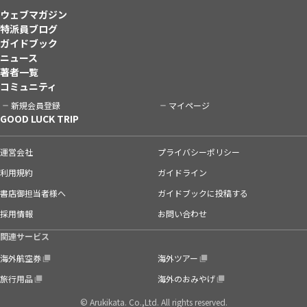
ウェブマガジン
特派員ブログ
ガイドブック
ニュース
著者一覧
コミュニティ
新規会員登録
マイページ
GOOD LUCK TRIP
運営会社
プライバシーポリシー
利用規約
ガイドライン
書店御担当者様へ
ガイドブックに投稿する
採用情報
お問い合わせ
関連サービス
海外航空券
海外ツアー
旅行用品
海外のおみやげ
© Arukikata. Co.,Ltd. All rights reserved.