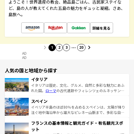
ようこそ！世界遺産の教会、絶品島ごはん、古民家ステイな
ど、島の人が教えてくれた五島の魅力をギュッと凝縮。さあ、
島旅へ。
詳細を見る
…
1
2
3
20
AD
AD
人気の国と地域から探す
イタリア
イタリアは歴史、文化、グルメ、自然と多彩な魅力にあふ
れた国。
ローマ
の古代遺跡やフィレンツェのルネッサンス
美術、ヴェネツィアの運河など、歴史あるスポットはもち
スペイン
ろん、トスカーナの美しい田園風景やアマルフィ海岸の絶
景など、自然景観も見逃せない。観光の合間には、本場の
イベリア半島のほぼ80％を占めるスペインは、太陽が降り
ピザやパスタなど、絶品のイタリア料理を堪能することも
注ぐ地中海沿岸から雄大なピレネー山脈まで、多彩な自然
できる。朝目覚めてから夜眠るまで、すべての瞬間を楽し
と文化が詰まったヨーロッパ屈指の旅行先だ。多様な地域
フランスの基本情報と観光ガイド・有名観光スポ
ませてくれるイタリアで、忘れられない旅をしてみよう！
文化が根付くこの国では、情熱的なフラメンコ、熱気あふ
なお、新着のイタリア情報は
コンテンツ一覧
を参照してほ
れる闘牛、そして美味しいタパスが生活の一部となってい
ット
しい。
る。首都マドリードの洗練された雰囲気や、バルセロナの