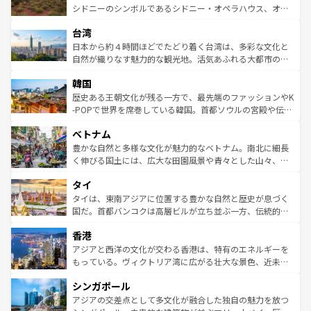
しみながら、その多様性と豊かな歴史を感じることができ
おすすめ。エメラルドグリーンに輝く海をはじめ、豊かな
シドニーのシンボルであるシドニー・オペラハウス、オー
るだろう。車でのロードトリップや列車の旅も、アメリカ
文化や歴史が息づいている。「アロハスピリット」と呼ば
ストラリア東海岸北部に広がる大サンゴ礁地帯グレートバ
ならではの贅沢な旅のスタイルだ。 なお、新着のアメリカ
台湾
れるおもてなしの心で訪れる人々を迎えてくれるハワイの
リアリーフや大陸中央部にそびえるウルル（エアーズロッ
情報は
コンテンツ一覧
を参照してほしい。
人々、おいしいローカルフードやハワイアンミュージッ
ク）、タスマニアの美しい原生林やケアンズの熱帯雨林な
日本から約４時間ほどでたどり着く台湾は、多彩な文化と
ク、伝統的なフラダンスなど、すべてがハワイの魅力を彩
ど、見どころがたくさん。また、カフェやワイン、オージ
自然が織りなす魅力的な観光地。活気あふれる大都市の台
っている。訪れるたびに新しい発見と感動が待っているハ
ービーフなどの食文化も豊かで、美味しいものであふれて
北やノスタルジックな町並みが人気な九份（ジォウフェ
ワイを、存分に味わってほしい。 なお、新着のハワイ情報
韓国
いる。アクティビティも充実しており、サーフィンやダイ
ン）、静ひつな山岳地帯である台湾東部など、都市の喧騒
は
コンテンツ一覧
を参照してほしい。
ビング、ハイキングなど、アウトドア好きにはたまらな
と山間の静けさが共存しており、訪れる人に新しい発見と
歴史ある王朝文化が残る一方で、最先端のファッションやK
い。オーストラリアの多彩な魅力を存分に味わいつくそ
驚きをもたらしてくれる。また、奥深い台湾の食文化も魅
-POPで世界を席巻している韓国。首都ソウルの宮殿や伝統
う。 なお、新着のオーストラリア情報は
コンテンツ一覧
を
力で、夜市などの屋台グルメから高級料理、ヘルシーで美
家屋が並ぶエリアでは韓国の歴史と文化に浸ることがで
参照してほしい。
ベトナム
容にもいいと評判のスイーツなど、バラエティ豊かな料理
き、地方に足を延ばせば四季折々の自然美を楽しむことが
が味わえる。 なお、新着の台湾情報は
コンテンツ一覧
を参
できる。そして、キムチや焼肉、絶品のストリートフード
豊かな自然と多様な文化が魅力的なベトナム。南北に細長
照してほしい。
まで、さまざまな韓国料理が待っている。夜には、韓国な
く伸びる国土には、広大な田園風景や青々とした山々、世
らではのナイトライフも堪能できる。あたたかいホスピタ
界遺産に登録された壮大な自然景観が点在し、都市部では
タイ
リティに包まれながら、韓国の多彩な魅力を心ゆくまで味
急速な発展と共に伝統が息づく。ハノイの古い町並みやホ
わってみてほしい。 なお、新着の韓国情報は
コンテンツ一
ーチミン市のフランス統治時代の建物も、独特の雰囲気を
タイは、東南アジアに位置する豊かな自然と歴史が息づく
覧
を参照してほしい。
醸し出している。また、バラエティの豊かさとおいしさで
国だ。首都バンコクは高層ビルが立ち並ぶ一方、伝統的な
世界中の食通を魅了してやまないベトナム料理も魅力のひ
寺院や市場がいたるところに点在し、古きよき文化と現代
香港
とつ。フォーやバインミー、ベトナムコーヒーなどは、ぜ
の活気が交差している。北部ではチェンマイなどの山岳地
ひ現地で味わいたい。どの地域を訪れてもあたたかい人々
帯で自然と触れ合い、南部ではプーケットやクラビの美し
アジアと西洋の文化が交わる香港は、特有のエネルギーを
が旅行者を迎えてくれるので、きっと忘れられない旅にな
いビーチでリゾート気分を楽しむことができる。タイ料理
もっている。ヴィクトリア湾に広がる壮大な景色、近未来
るはずだ。 なお、新着のベトナム情報は
コンテンツ一覧
を
は世界的に有名で、屋台から高級レストランまで味覚を刺
的なアートスポット、そして歴史と現代が融合した町並
参照してほしい。
シンガポール
激する。気候は一年中温暖で、どの季節にも異なる楽しみ
み、どこを訪れても感動するはず。観光スポットが密集し
が待っている。親しみやすいタイの人々、仏教を中心とし
ており、効率よく見どころを回れるのも魅力。息をのむよ
アジアの交差点として多文化が融合した独自の魅力を放つ
た文化、そして多様な観光資源が、訪れる旅人を魅了し続