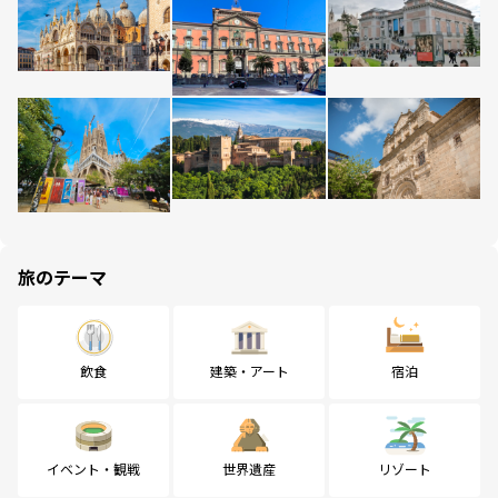
旅のテーマ
飲食
建築・アート
宿泊
イベント・観戦
世界遺産
リゾート