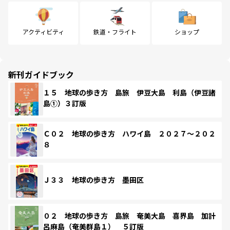
アクティビティ
鉄道・フライト
ショップ
新刊ガイドブック
１５ 地球の歩き方 島旅 伊豆大島 利島（伊豆諸
島①）３訂版
Ｃ０２ 地球の歩き方 ハワイ島 ２０２７～２０２
８
Ｊ３３ 地球の歩き方 墨田区
０２ 地球の歩き方 島旅 奄美大島 喜界島 加計
呂麻島（奄美群島１） ５訂版