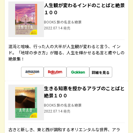
人生観が変わるインドのことばと絶景
１００
BOOKS 旅の名言＆絶景
2022.07.14 発売
混沌と喧噪、行った人の大半が人生観が変わると言う、イン
ド。「地球の歩き方」が贈る、人生を輝かせる名言と癒やしの
絶景集！
詳細を見る
生きる知恵を授かるアラブのことばと
絶景１００
BOOKS 旅の名言＆絶景
2022.07.14 発売
古きと新しき、東と西が調和するオリエンタルな世界、アラ