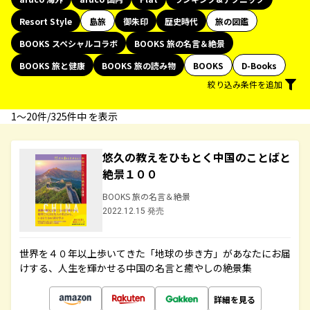
Resort Style
島旅
御朱印
歴史時代
旅の図鑑
BOOKS スペシャルコラボ
BOOKS 旅の名言＆絶景
BOOKS 旅と健康
BOOKS 旅の読み物
BOOKS
D-Books
絞り込み条件を追加
1〜20件/325件中 を表示
悠久の教えをひもとく中国のことばと
絶景１００
BOOKS 旅の名言＆絶景
2022.12.15 発売
世界を４０年以上歩いてきた「地球の歩き方」があなたにお届
けする、人生を輝かせる中国の名言と癒やしの絶景集
詳細を見る