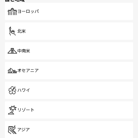
も、旅行者にとっては魅力的なポイント。グルメも豊富
で、ホーカーズは地元の風情を楽しめる外せないスポット
ヨーロッパ
だ。訪れる人を飽きさせないシンガポールで、多様な魅力
を体感しよう。 なお、新着のシンガポール情報は
コンテン
ツ一覧
を参照してほしい。
北米
中南米
オセアニア
ハワイ
リゾート
アジア