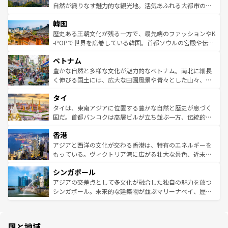
ク、伝統的なフラダンスなど、すべてがハワイの魅力を彩
ど、見どころがたくさん。また、カフェやワイン、オージ
自然が織りなす魅力的な観光地。活気あふれる大都市の台
っている。訪れるたびに新しい発見と感動が待っているハ
ービーフなどの食文化も豊かで、美味しいものであふれて
北やノスタルジックな町並みが人気な九份（ジォウフェ
ワイを、存分に味わってほしい。 なお、新着のハワイ情報
韓国
いる。アクティビティも充実しており、サーフィンやダイ
ン）、静ひつな山岳地帯である台湾東部など、都市の喧騒
は
コンテンツ一覧
を参照してほしい。
ビング、ハイキングなど、アウトドア好きにはたまらな
と山間の静けさが共存しており、訪れる人に新しい発見と
歴史ある王朝文化が残る一方で、最先端のファッションやK
い。オーストラリアの多彩な魅力を存分に味わいつくそ
驚きをもたらしてくれる。また、奥深い台湾の食文化も魅
-POPで世界を席巻している韓国。首都ソウルの宮殿や伝統
う。 なお、新着のオーストラリア情報は
コンテンツ一覧
を
力で、夜市などの屋台グルメから高級料理、ヘルシーで美
家屋が並ぶエリアでは韓国の歴史と文化に浸ることがで
参照してほしい。
ベトナム
容にもいいと評判のスイーツなど、バラエティ豊かな料理
き、地方に足を延ばせば四季折々の自然美を楽しむことが
が味わえる。 なお、新着の台湾情報は
コンテンツ一覧
を参
できる。そして、キムチや焼肉、絶品のストリートフード
豊かな自然と多様な文化が魅力的なベトナム。南北に細長
照してほしい。
まで、さまざまな韓国料理が待っている。夜には、韓国な
く伸びる国土には、広大な田園風景や青々とした山々、世
らではのナイトライフも堪能できる。あたたかいホスピタ
界遺産に登録された壮大な自然景観が点在し、都市部では
タイ
リティに包まれながら、韓国の多彩な魅力を心ゆくまで味
急速な発展と共に伝統が息づく。ハノイの古い町並みやホ
わってみてほしい。 なお、新着の韓国情報は
コンテンツ一
ーチミン市のフランス統治時代の建物も、独特の雰囲気を
タイは、東南アジアに位置する豊かな自然と歴史が息づく
覧
を参照してほしい。
醸し出している。また、バラエティの豊かさとおいしさで
国だ。首都バンコクは高層ビルが立ち並ぶ一方、伝統的な
世界中の食通を魅了してやまないベトナム料理も魅力のひ
寺院や市場がいたるところに点在し、古きよき文化と現代
香港
とつ。フォーやバインミー、ベトナムコーヒーなどは、ぜ
の活気が交差している。北部ではチェンマイなどの山岳地
ひ現地で味わいたい。どの地域を訪れてもあたたかい人々
帯で自然と触れ合い、南部ではプーケットやクラビの美し
アジアと西洋の文化が交わる香港は、特有のエネルギーを
が旅行者を迎えてくれるので、きっと忘れられない旅にな
いビーチでリゾート気分を楽しむことができる。タイ料理
もっている。ヴィクトリア湾に広がる壮大な景色、近未来
るはずだ。 なお、新着のベトナム情報は
コンテンツ一覧
を
は世界的に有名で、屋台から高級レストランまで味覚を刺
的なアートスポット、そして歴史と現代が融合した町並
参照してほしい。
シンガポール
激する。気候は一年中温暖で、どの季節にも異なる楽しみ
み、どこを訪れても感動するはず。観光スポットが密集し
が待っている。親しみやすいタイの人々、仏教を中心とし
ており、効率よく見どころを回れるのも魅力。息をのむよ
アジアの交差点として多文化が融合した独自の魅力を放つ
た文化、そして多様な観光資源が、訪れる旅人を魅了し続
うな絶景から文化的な体験まで、香港を存分に楽しみ尽く
シンガポール。未来的な建築物が並ぶマリーナベイ、歴史
ける。 なお、新着のタイ情報は
コンテンツ一覧
を参照して
そう。 なお、新着の香港情報は
コンテンツ一覧
を参照して
と伝統を感じられるエスニックタウン、多数の緑豊かな公
ほしい。
ほしい。
園や自然保護区など、自然が調和した近代的な景観と文化
の多様性あふれるカラフルな町は、どこを歩いても新しい
国と地域
発見がある。さらに、治安のよさや充実した公共交通機関