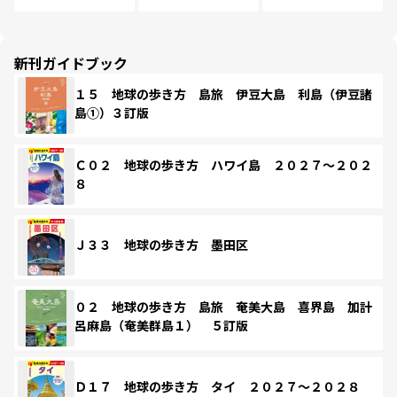
新刊ガイドブック
１５ 地球の歩き方 島旅 伊豆大島 利島（伊豆諸
島①）３訂版
Ｃ０２ 地球の歩き方 ハワイ島 ２０２７～２０２
８
Ｊ３３ 地球の歩き方 墨田区
０２ 地球の歩き方 島旅 奄美大島 喜界島 加計
呂麻島（奄美群島１） ５訂版
Ｄ１７ 地球の歩き方 タイ ２０２７～２０２８