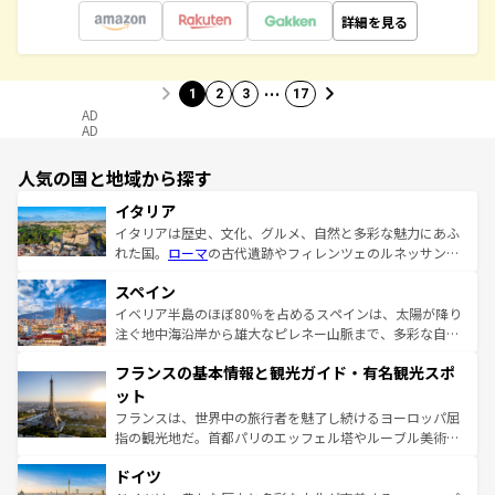
詳細を見る
…
1
2
3
17
AD
AD
人気の国と地域から探す
イタリア
イタリアは歴史、文化、グルメ、自然と多彩な魅力にあふ
れた国。
ローマ
の古代遺跡やフィレンツェのルネッサンス
美術、ヴェネツィアの運河など、歴史あるスポットはもち
スペイン
ろん、トスカーナの美しい田園風景やアマルフィ海岸の絶
景など、自然景観も見逃せない。観光の合間には、本場の
イベリア半島のほぼ80％を占めるスペインは、太陽が降り
ピザやパスタなど、絶品のイタリア料理を堪能することも
注ぐ地中海沿岸から雄大なピレネー山脈まで、多彩な自然
できる。朝目覚めてから夜眠るまで、すべての瞬間を楽し
と文化が詰まったヨーロッパ屈指の旅行先だ。多様な地域
フランスの基本情報と観光ガイド・有名観光スポ
ませてくれるイタリアで、忘れられない旅をしてみよう！
文化が根付くこの国では、情熱的なフラメンコ、熱気あふ
なお、新着のイタリア情報は
コンテンツ一覧
を参照してほ
れる闘牛、そして美味しいタパスが生活の一部となってい
ット
しい。
る。首都マドリードの洗練された雰囲気や、バルセロナの
フランスは、世界中の旅行者を魅了し続けるヨーロッパ屈
アートに溢れた街角から、地方では古代ローマ遺跡や中世
指の観光地だ。首都パリのエッフェル塔やルーブル美術館
の城塞都市、穏やかなビーチリゾートまで多彩な表情を見
といった象徴的なスポットから、田舎町の古風な美しさま
せる。地方によって風土や気候が異なるスペインはその個
ドイツ
で、幅広い魅力が詰まっている。華麗な宮殿、歴史的な大
性で訪れる人を魅了する。 なお、新着のスペイン情報は
コ