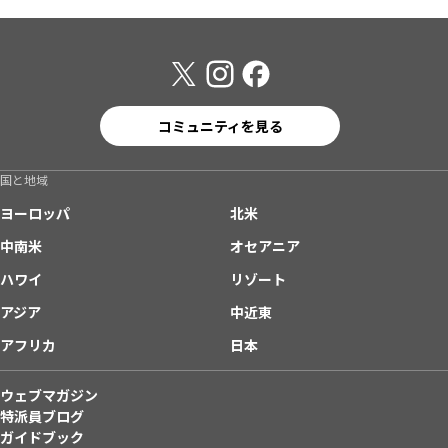
コミュニティを見る
国と地域
ヨーロッパ
北米
中南米
オセアニア
ハワイ
リゾート
アジア
中近東
アフリカ
日本
ウェブマガジン
特派員ブログ
ガイドブック