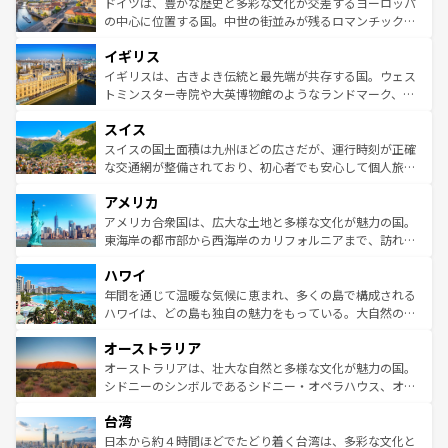
聖堂、美しいビーチ、そして豊かな自然が、訪れる者を心
ドイツは、豊かな歴史と多彩な文化が交差するヨーロッパ
ンテンツ一覧
を参照してほしい。
から魅了する。また、フランスは美食の国としても知ら
の中心に位置する国。中世の街並みが残るロマンチック街
れ、フランス料理はユネスコ無形文化遺産にも登録されて
道から、未来を先取りするようなモダンな都市まで多様な
イギリス
いる。シャンパンの発祥地であるランス、プロヴァンスの
顔を持つこの国は、どこを歩いても飽きることがない。ベ
香り高いラベンダー畑など、多彩な楽しみ方が可能だ。さ
ルリンの文化的活気、バイエルン州のアルプスの絶景、そ
イギリスは、古きよき伝統と最先端が共存する国。ウェス
らに、パリ以外の地域にも魅力が溢れており、どの街角に
してライン川沿いのワイン畑といった風景は必見。ビール
トミンスター寺院や大英博物館のようなランドマーク、歴
も豊かな歴史と文化が息づいている。パリ以外の個性あふ
とソーセージを味わいながら地元の人と過ごす楽しい時間
史ある大学都市、美しい丘陵地帯や牧歌的な風景など、エ
れる地方に足を運ぶとそれぞれで全く異なる文化を体験で
スイス
は、お酒好きな人にはぜひ体験してほしい。 なお、新着の
リアごとに異なる魅力がある。また、優雅なアフタヌーン
きるだろう。 なお、新着のフランス情報は
コンテンツ一覧
ドイツ情報は
コンテンツ一覧
を参照してほしい。
ティー、ビール好きにはたまらない英国パブ、サッカー観
スイスの国土面積は九州ほどの広さだが、運行時刻が正確
を参照してほしい。
戦など、本場だからこそできる体験も豊富。イギリスを旅
な交通網が整備されており、初心者でも安心して個人旅行
して楽しみつくそう。 なお、新着のイギリス情報は
コンテ
を楽しめる。日本同様に時刻表どおりの旅が可能だ。中世
アメリカ
ンツ一覧
を参照してほしい。
の建物がそのまま残る町や、スイスならではのユニークな
博物館もあり、アルプス観光だけでなく町歩きも満喫する
アメリカ合衆国は、広大な土地と多様な文化が魅力の国。
ことができる。国民の所得が高いため物価も高いが、旅行
東海岸の都市部から西海岸のカリフォルニアまで、訪れる
者向けの交通パス提供のサービスもあり、うまく活用すれ
場所ごとに異なる風景と体験が待っている。ニューヨーク
ハワイ
ば市内交通費無料で観光を楽しむこともできる。 なお、新
のような巨大都市は、観光、ショッピング、エンターテイ
着のスイス情報は
コンテンツ一覧
を参照してほしい。
ンメントが詰まった刺激的なスポットだ。一方、アメリカ
年間を通じて温暖な気候に恵まれ、多くの島で構成される
西部には大自然が広がり、グランドキャニオンやイエロー
ハワイは、どの島も独自の魅力をもっている。大自然の神
ストーン国立公園といった絶景が堪能できる。さらに、南
秘を感じたいなら、火山が生み出した壮大な景観を誇るハ
オーストラリア
部のニューオーリンズでは、音楽と美食が融合した独特の
ワイ島は見逃せない。また、定番の観光地といえばオアフ
文化が魅力。旅行者はアメリカの各地域で異なる魅力を楽
島だが、静かな自然を求めるならマウイ島やカウアイ島が
オーストラリアは、壮大な自然と多様な文化が魅力の国。
しみながら、その多様性と豊かな歴史を感じることができ
おすすめ。エメラルドグリーンに輝く海をはじめ、豊かな
シドニーのシンボルであるシドニー・オペラハウス、オー
るだろう。車でのロードトリップや列車の旅も、アメリカ
文化や歴史が息づいている。「アロハスピリット」と呼ば
ストラリア東海岸北部に広がる大サンゴ礁地帯グレートバ
ならではの贅沢な旅のスタイルだ。 なお、新着のアメリカ
台湾
れるおもてなしの心で訪れる人々を迎えてくれるハワイの
リアリーフや大陸中央部にそびえるウルル（エアーズロッ
情報は
コンテンツ一覧
を参照してほしい。
人々、おいしいローカルフードやハワイアンミュージッ
ク）、タスマニアの美しい原生林やケアンズの熱帯雨林な
日本から約４時間ほどでたどり着く台湾は、多彩な文化と