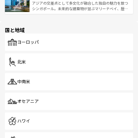
が待っている。親しみやすいタイの人々、仏教を中心とし
ており、効率よく見どころを回れるのも魅力。息をのむよ
アジアの交差点として多文化が融合した独自の魅力を放つ
た文化、そして多様な観光資源が、訪れる旅人を魅了し続
うな絶景から文化的な体験まで、香港を存分に楽しみ尽く
シンガポール。未来的な建築物が並ぶマリーナベイ、歴史
ける。 なお、新着のタイ情報は
コンテンツ一覧
を参照して
そう。 なお、新着の香港情報は
コンテンツ一覧
を参照して
と伝統を感じられるエスニックタウン、多数の緑豊かな公
ほしい。
ほしい。
園や自然保護区など、自然が調和した近代的な景観と文化
の多様性あふれるカラフルな町は、どこを歩いても新しい
国と地域
発見がある。さらに、治安のよさや充実した公共交通機関
も、旅行者にとっては魅力的なポイント。グルメも豊富
で、ホーカーズは地元の風情を楽しめる外せないスポット
ヨーロッパ
だ。訪れる人を飽きさせないシンガポールで、多様な魅力
を体感しよう。 なお、新着のシンガポール情報は
コンテン
ツ一覧
を参照してほしい。
北米
中南米
オセアニア
ハワイ