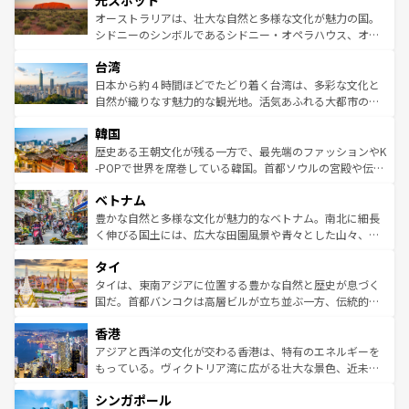
光スポット
しみながら、その多様性と豊かな歴史を感じることができ
おすすめ。エメラルドグリーンに輝く海をはじめ、豊かな
オーストラリアは、壮大な自然と多様な文化が魅力の国。
るだろう。車でのロードトリップや列車の旅も、アメリカ
文化や歴史が息づいている。「アロハスピリット」と呼ば
シドニーのシンボルであるシドニー・オペラハウス、オー
ならではの贅沢な旅のスタイルだ。 なお、新着のアメリカ
れるおもてなしの心で訪れる人々を迎えてくれるハワイの
ストラリア東海岸北部に広がる大サンゴ礁地帯グレートバ
情報は
コンテンツ一覧
を参照してほしい。
人々、おいしいローカルフードやハワイアンミュージッ
台湾
リアリーフや大陸中央部にそびえるウルル（エアーズロッ
ク、伝統的なフラダンスなど、すべてがハワイの魅力を彩
ク）、タスマニアの美しい原生林やケアンズの熱帯雨林な
日本から約４時間ほどでたどり着く台湾は、多彩な文化と
っている。訪れるたびに新しい発見と感動が待っているハ
ど、見どころがたくさん。また、カフェやワイン、オージ
自然が織りなす魅力的な観光地。活気あふれる大都市の台
ワイを、存分に味わってほしい。 なお、新着のハワイ情報
ービーフなどの食文化も豊かで、美味しいものであふれて
北やノスタルジックな町並みが人気な九份（ジォウフェ
は
コンテンツ一覧
を参照してほしい。
韓国
いる。アクティビティも充実しており、サーフィンやダイ
ン）、静ひつな山岳地帯である台湾東部など、都市の喧騒
ビング、ハイキングなど、アウトドア好きにはたまらな
と山間の静けさが共存しており、訪れる人に新しい発見と
歴史ある王朝文化が残る一方で、最先端のファッションやK
い。オーストラリアの多彩な魅力を存分に味わいつくそ
驚きをもたらしてくれる。また、奥深い台湾の食文化も魅
-POPで世界を席巻している韓国。首都ソウルの宮殿や伝統
う。 なお、新着のオーストラリア情報は
コンテンツ一覧
を
力で、夜市などの屋台グルメから高級料理、ヘルシーで美
家屋が並ぶエリアでは韓国の歴史と文化に浸ることがで
参照してほしい。
ベトナム
容にもいいと評判のスイーツなど、バラエティ豊かな料理
き、地方に足を延ばせば四季折々の自然美を楽しむことが
が味わえる。 なお、新着の台湾情報は
コンテンツ一覧
を参
できる。そして、キムチや焼肉、絶品のストリートフード
豊かな自然と多様な文化が魅力的なベトナム。南北に細長
照してほしい。
まで、さまざまな韓国料理が待っている。夜には、韓国な
く伸びる国土には、広大な田園風景や青々とした山々、世
らではのナイトライフも堪能できる。あたたかいホスピタ
界遺産に登録された壮大な自然景観が点在し、都市部では
タイ
リティに包まれながら、韓国の多彩な魅力を心ゆくまで味
急速な発展と共に伝統が息づく。ハノイの古い町並みやホ
わってみてほしい。 なお、新着の韓国情報は
コンテンツ一
ーチミン市のフランス統治時代の建物も、独特の雰囲気を
タイは、東南アジアに位置する豊かな自然と歴史が息づく
覧
を参照してほしい。
醸し出している。また、バラエティの豊かさとおいしさで
国だ。首都バンコクは高層ビルが立ち並ぶ一方、伝統的な
世界中の食通を魅了してやまないベトナム料理も魅力のひ
寺院や市場がいたるところに点在し、古きよき文化と現代
香港
とつ。フォーやバインミー、ベトナムコーヒーなどは、ぜ
の活気が交差している。北部ではチェンマイなどの山岳地
ひ現地で味わいたい。どの地域を訪れてもあたたかい人々
帯で自然と触れ合い、南部ではプーケットやクラビの美し
アジアと西洋の文化が交わる香港は、特有のエネルギーを
が旅行者を迎えてくれるので、きっと忘れられない旅にな
いビーチでリゾート気分を楽しむことができる。タイ料理
もっている。ヴィクトリア湾に広がる壮大な景色、近未来
るはずだ。 なお、新着のベトナム情報は
コンテンツ一覧
を
は世界的に有名で、屋台から高級レストランまで味覚を刺
的なアートスポット、そして歴史と現代が融合した町並
参照してほしい。
シンガポール
激する。気候は一年中温暖で、どの季節にも異なる楽しみ
み、どこを訪れても感動するはず。観光スポットが密集し