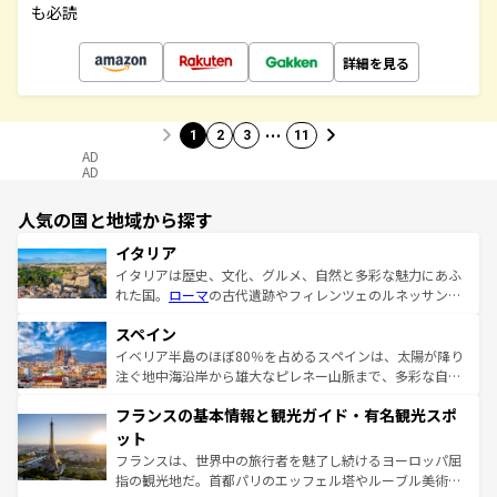
も必読
詳細を見る
…
1
2
3
11
AD
AD
人気の国と地域から探す
イタリア
イタリアは歴史、文化、グルメ、自然と多彩な魅力にあふ
れた国。
ローマ
の古代遺跡やフィレンツェのルネッサンス
美術、ヴェネツィアの運河など、歴史あるスポットはもち
スペイン
ろん、トスカーナの美しい田園風景やアマルフィ海岸の絶
景など、自然景観も見逃せない。観光の合間には、本場の
イベリア半島のほぼ80％を占めるスペインは、太陽が降り
ピザやパスタなど、絶品のイタリア料理を堪能することも
注ぐ地中海沿岸から雄大なピレネー山脈まで、多彩な自然
できる。朝目覚めてから夜眠るまで、すべての瞬間を楽し
と文化が詰まったヨーロッパ屈指の旅行先だ。多様な地域
フランスの基本情報と観光ガイド・有名観光スポ
ませてくれるイタリアで、忘れられない旅をしてみよう！
文化が根付くこの国では、情熱的なフラメンコ、熱気あふ
なお、新着のイタリア情報は
コンテンツ一覧
を参照してほ
れる闘牛、そして美味しいタパスが生活の一部となってい
ット
しい。
る。首都マドリードの洗練された雰囲気や、バルセロナの
フランスは、世界中の旅行者を魅了し続けるヨーロッパ屈
アートに溢れた街角から、地方では古代ローマ遺跡や中世
指の観光地だ。首都パリのエッフェル塔やルーブル美術館
の城塞都市、穏やかなビーチリゾートまで多彩な表情を見