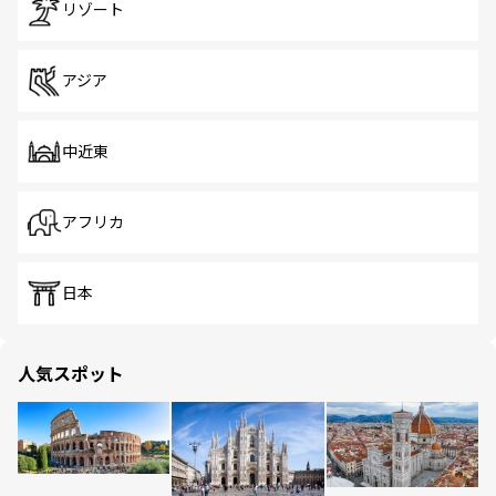
リゾート
アジア
中近東
アフリカ
日本
人気スポット