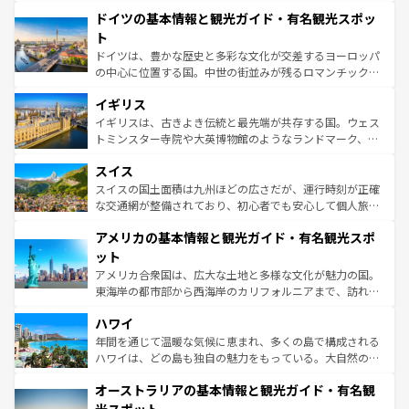
といった象徴的なスポットから、田舎町の古風な美しさま
せる。地方によって風土や気候が異なるスペインはその個
ドイツの基本情報と観光ガイド・有名観光スポッ
で、幅広い魅力が詰まっている。華麗な宮殿、歴史的な大
性で訪れる人を魅了する。 なお、新着のスペイン情報は
コ
聖堂、美しいビーチ、そして豊かな自然が、訪れる者を心
ト
ンテンツ一覧
を参照してほしい。
から魅了する。また、フランスは美食の国としても知ら
ドイツは、豊かな歴史と多彩な文化が交差するヨーロッパ
れ、フランス料理はユネスコ無形文化遺産にも登録されて
の中心に位置する国。中世の街並みが残るロマンチック街
いる。シャンパンの発祥地であるランス、プロヴァンスの
道から、未来を先取りするようなモダンな都市まで多様な
香り高いラベンダー畑など、多彩な楽しみ方が可能だ。さ
イギリス
顔を持つこの国は、どこを歩いても飽きることがない。ベ
らに、パリ以外の地域にも魅力が溢れており、どの街角に
ルリンの文化的活気、バイエルン州のアルプスの絶景、そ
イギリスは、古きよき伝統と最先端が共存する国。ウェス
も豊かな歴史と文化が息づいている。パリ以外の個性あふ
してライン川沿いのワイン畑といった風景は必見。ビール
トミンスター寺院や大英博物館のようなランドマーク、歴
れる地方に足を運ぶとそれぞれで全く異なる文化を体験で
とソーセージを味わいながら地元の人と過ごす楽しい時間
史ある大学都市、美しい丘陵地帯や牧歌的な風景など、エ
きるだろう。 なお、新着のフランス情報は
コンテンツ一覧
スイス
は、お酒好きな人にはぜひ体験してほしい。 なお、新着の
リアごとに異なる魅力がある。また、優雅なアフタヌーン
を参照してほしい。
ドイツ情報は
コンテンツ一覧
を参照してほしい。
ティー、ビール好きにはたまらない英国パブ、サッカー観
スイスの国土面積は九州ほどの広さだが、運行時刻が正確
戦など、本場だからこそできる体験も豊富。イギリスを旅
な交通網が整備されており、初心者でも安心して個人旅行
して楽しみつくそう。 なお、新着のイギリス情報は
コンテ
を楽しめる。日本同様に時刻表どおりの旅が可能だ。中世
アメリカの基本情報と観光ガイド・有名観光スポ
ンツ一覧
を参照してほしい。
の建物がそのまま残る町や、スイスならではのユニークな
博物館もあり、アルプス観光だけでなく町歩きも満喫する
ット
ことができる。国民の所得が高いため物価も高いが、旅行
アメリカ合衆国は、広大な土地と多様な文化が魅力の国。
者向けの交通パス提供のサービスもあり、うまく活用すれ
東海岸の都市部から西海岸のカリフォルニアまで、訪れる
ば市内交通費無料で観光を楽しむこともできる。 なお、新
場所ごとに異なる風景と体験が待っている。ニューヨーク
着のスイス情報は
コンテンツ一覧
を参照してほしい。
ハワイ
のような巨大都市は、観光、ショッピング、エンターテイ
ンメントが詰まった刺激的なスポットだ。一方、アメリカ
年間を通じて温暖な気候に恵まれ、多くの島で構成される
西部には大自然が広がり、グランドキャニオンやイエロー
ハワイは、どの島も独自の魅力をもっている。大自然の神
ストーン国立公園といった絶景が堪能できる。さらに、南
秘を感じたいなら、火山が生み出した壮大な景観を誇るハ
オーストラリアの基本情報と観光ガイド・有名観
部のニューオーリンズでは、音楽と美食が融合した独特の
ワイ島は見逃せない。また、定番の観光地といえばオアフ
文化が魅力。旅行者はアメリカの各地域で異なる魅力を楽
島だが、静かな自然を求めるならマウイ島やカウアイ島が