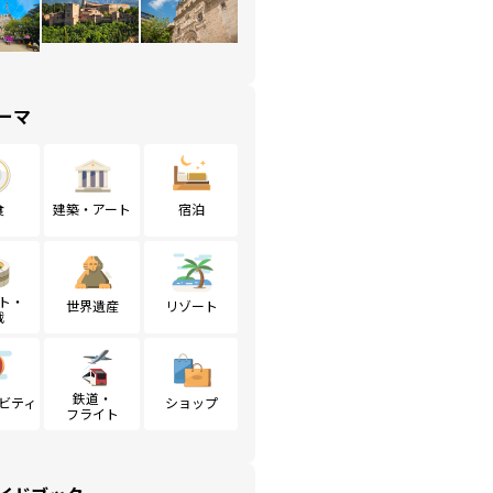
ーマ
食
建築・アート
宿泊
ト・
世界遺産
リゾート
戦
鉄道・
ビティ
ショップ
フライト