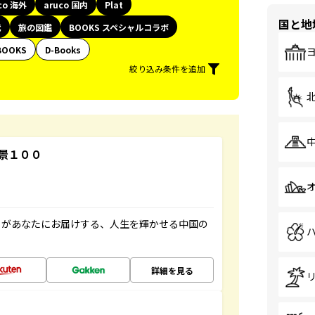
co 海外
aruco 国内
Plat
国と地
代
旅の図鑑
BOOKS スペシャルコラボ
BOOKS
D-Books
絞り込み条件を追加
景１００
」があなたにお届けする、人生を輝かせる中国の
詳細を見る