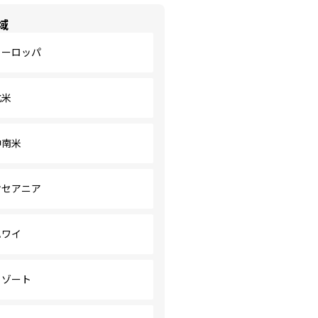
域
ヨーロッパ
北米
中南米
オセアニア
ハワイ
リゾート