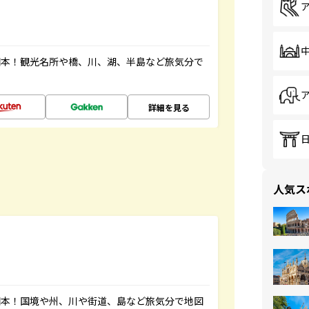
図本！観光名所や橋、川、湖、半島など旅気分で
詳細を見る
人気ス
図本！国境や州、川や街道、島など旅気分で地図