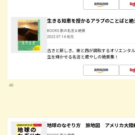
生きる知恵を授かるアラブのことばと絶
BOOKS 旅の名言＆絶景
2022.07.14 発売
古きと新しき、東と西が調和するオリエンタ
生を輝かせる名言と癒やしの絶景集！
AD
地球のなぞり方 旅地図 アメリカ大陸
BOOKS 旅と健康