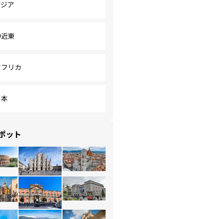
アジア
中近東
アフリカ
日本
ポット