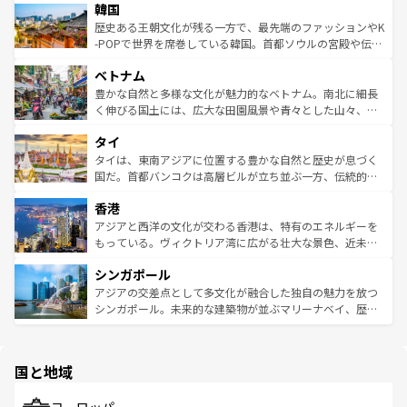
ワイを、存分に味わってほしい。 なお、新着のハワイ情報
韓国
いる。アクティビティも充実しており、サーフィンやダイ
ン）、静ひつな山岳地帯である台湾東部など、都市の喧騒
は
コンテンツ一覧
を参照してほしい。
ビング、ハイキングなど、アウトドア好きにはたまらな
と山間の静けさが共存しており、訪れる人に新しい発見と
歴史ある王朝文化が残る一方で、最先端のファッションやK
い。オーストラリアの多彩な魅力を存分に味わいつくそ
驚きをもたらしてくれる。また、奥深い台湾の食文化も魅
-POPで世界を席巻している韓国。首都ソウルの宮殿や伝統
う。 なお、新着のオーストラリア情報は
コンテンツ一覧
を
力で、夜市などの屋台グルメから高級料理、ヘルシーで美
家屋が並ぶエリアでは韓国の歴史と文化に浸ることがで
参照してほしい。
ベトナム
容にもいいと評判のスイーツなど、バラエティ豊かな料理
き、地方に足を延ばせば四季折々の自然美を楽しむことが
が味わえる。 なお、新着の台湾情報は
コンテンツ一覧
を参
できる。そして、キムチや焼肉、絶品のストリートフード
豊かな自然と多様な文化が魅力的なベトナム。南北に細長
照してほしい。
まで、さまざまな韓国料理が待っている。夜には、韓国な
く伸びる国土には、広大な田園風景や青々とした山々、世
らではのナイトライフも堪能できる。あたたかいホスピタ
界遺産に登録された壮大な自然景観が点在し、都市部では
タイ
リティに包まれながら、韓国の多彩な魅力を心ゆくまで味
急速な発展と共に伝統が息づく。ハノイの古い町並みやホ
わってみてほしい。 なお、新着の韓国情報は
コンテンツ一
ーチミン市のフランス統治時代の建物も、独特の雰囲気を
タイは、東南アジアに位置する豊かな自然と歴史が息づく
覧
を参照してほしい。
醸し出している。また、バラエティの豊かさとおいしさで
国だ。首都バンコクは高層ビルが立ち並ぶ一方、伝統的な
世界中の食通を魅了してやまないベトナム料理も魅力のひ
寺院や市場がいたるところに点在し、古きよき文化と現代
香港
とつ。フォーやバインミー、ベトナムコーヒーなどは、ぜ
の活気が交差している。北部ではチェンマイなどの山岳地
ひ現地で味わいたい。どの地域を訪れてもあたたかい人々
帯で自然と触れ合い、南部ではプーケットやクラビの美し
アジアと西洋の文化が交わる香港は、特有のエネルギーを
が旅行者を迎えてくれるので、きっと忘れられない旅にな
いビーチでリゾート気分を楽しむことができる。タイ料理
もっている。ヴィクトリア湾に広がる壮大な景色、近未来
るはずだ。 なお、新着のベトナム情報は
コンテンツ一覧
を
は世界的に有名で、屋台から高級レストランまで味覚を刺
的なアートスポット、そして歴史と現代が融合した町並
参照してほしい。
シンガポール
激する。気候は一年中温暖で、どの季節にも異なる楽しみ
み、どこを訪れても感動するはず。観光スポットが密集し
が待っている。親しみやすいタイの人々、仏教を中心とし
ており、効率よく見どころを回れるのも魅力。息をのむよ
アジアの交差点として多文化が融合した独自の魅力を放つ
た文化、そして多様な観光資源が、訪れる旅人を魅了し続
うな絶景から文化的な体験まで、香港を存分に楽しみ尽く
シンガポール。未来的な建築物が並ぶマリーナベイ、歴史
ける。 なお、新着のタイ情報は
コンテンツ一覧
を参照して
そう。 なお、新着の香港情報は
コンテンツ一覧
を参照して
と伝統を感じられるエスニックタウン、多数の緑豊かな公
ほしい。
ほしい。
園や自然保護区など、自然が調和した近代的な景観と文化
の多様性あふれるカラフルな町は、どこを歩いても新しい
国と地域
発見がある。さらに、治安のよさや充実した公共交通機関
も、旅行者にとっては魅力的なポイント。グルメも豊富
で、ホーカーズは地元の風情を楽しめる外せないスポット