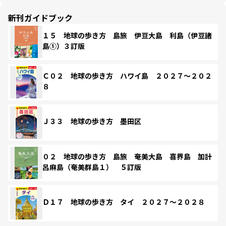
新刊ガイドブック
１５ 地球の歩き方 島旅 伊豆大島 利島（伊豆諸
島①）３訂版
Ｃ０２ 地球の歩き方 ハワイ島 ２０２７～２０２
８
Ｊ３３ 地球の歩き方 墨田区
０２ 地球の歩き方 島旅 奄美大島 喜界島 加計
呂麻島（奄美群島１） ５訂版
Ｄ１７ 地球の歩き方 タイ ２０２７～２０２８