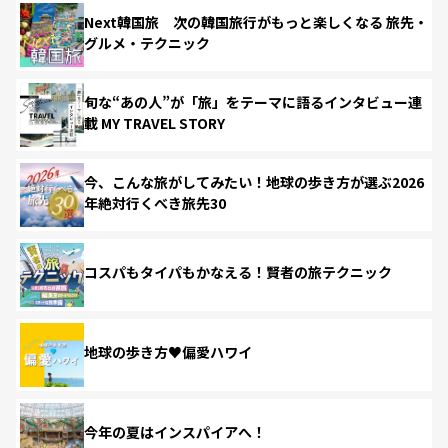
Next韓国旅 次の韓国旅行がもっと楽しくなる 旅先・
グルメ・テクニック
旬な“あの人”が「旅」をテーマに語るインタビュー連
載 MY TRAVEL STORY
今、こんな旅がしてみたい！地球の歩き方が選ぶ2026
年絶対行くべき旅先30
コスパもタイパもかなえる！賢者の旅テクニック
地球の歩き方♥偏愛ハワイ
今年の夏はインスパイアへ！