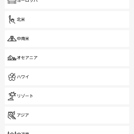
ヨーロッパ
だ。訪れる人を飽きさせないシンガポールで、多様な魅力
を体感しよう。 なお、新着のシンガポール情報は
コンテン
ツ一覧
を参照してほしい。
北米
中南米
オセアニア
ハワイ
リゾート
アジア