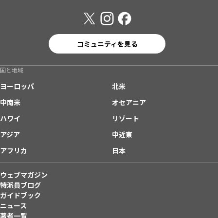
コミュニティを見る
国と地域
ヨーロッパ
北米
中南米
オセアニア
ハワイ
リゾート
アジア
中近東
アフリカ
日本
ウェブマガジン
特派員ブログ
ガイドブック
ニュース
著者一覧