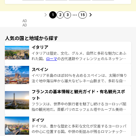
…
1
2
3
15
AD
AD
人気の国と地域から探す
イタリア
イタリアは歴史、文化、グルメ、自然と多彩な魅力にあふ
れた国。
ローマ
の古代遺跡やフィレンツェのルネッサンス
美術、ヴェネツィアの運河など、歴史あるスポットはもち
スペイン
ろん、トスカーナの美しい田園風景やアマルフィ海岸の絶
景など、自然景観も見逃せない。観光の合間には、本場の
イベリア半島のほぼ80％を占めるスペインは、太陽が降り
ピザやパスタなど、絶品のイタリア料理を堪能することも
注ぐ地中海沿岸から雄大なピレネー山脈まで、多彩な自然
できる。朝目覚めてから夜眠るまで、すべての瞬間を楽し
と文化が詰まったヨーロッパ屈指の旅行先だ。多様な地域
フランスの基本情報と観光ガイド・有名観光スポ
ませてくれるイタリアで、忘れられない旅をしてみよう！
文化が根付くこの国では、情熱的なフラメンコ、熱気あふ
なお、新着のイタリア情報は
コンテンツ一覧
を参照してほ
れる闘牛、そして美味しいタパスが生活の一部となってい
ット
しい。
る。首都マドリードの洗練された雰囲気や、バルセロナの
フランスは、世界中の旅行者を魅了し続けるヨーロッパ屈
アートに溢れた街角から、地方では古代ローマ遺跡や中世
指の観光地だ。首都パリのエッフェル塔やルーブル美術館
の城塞都市、穏やかなビーチリゾートまで多彩な表情を見
といった象徴的なスポットから、田舎町の古風な美しさま
せる。地方によって風土や気候が異なるスペインはその個
ドイツ
で、幅広い魅力が詰まっている。華麗な宮殿、歴史的な大
性で訪れる人を魅了する。 なお、新着のスペイン情報は
コ
聖堂、美しいビーチ、そして豊かな自然が、訪れる者を心
ドイツは、豊かな歴史と多彩な文化が交差するヨーロッパ
ンテンツ一覧
を参照してほしい。
から魅了する。また、フランスは美食の国としても知ら
の中心に位置する国。中世の街並みが残るロマンチック街