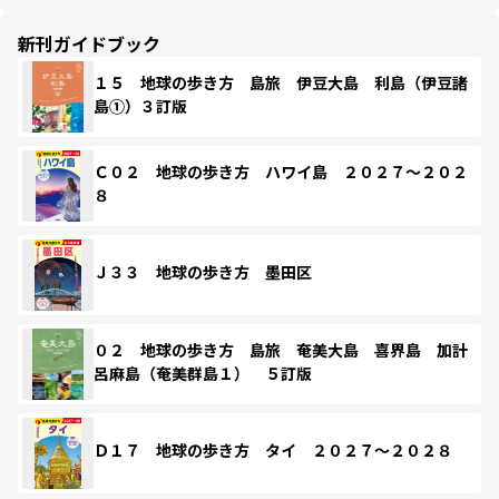
新刊ガイドブック
１５ 地球の歩き方 島旅 伊豆大島 利島（伊豆諸
島①）３訂版
Ｃ０２ 地球の歩き方 ハワイ島 ２０２７～２０２
８
Ｊ３３ 地球の歩き方 墨田区
０２ 地球の歩き方 島旅 奄美大島 喜界島 加計
呂麻島（奄美群島１） ５訂版
Ｄ１７ 地球の歩き方 タイ ２０２７～２０２８