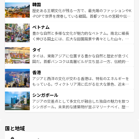
ワイを、存分に味わってほしい。 なお、新着のハワイ情報
韓国
いる。アクティビティも充実しており、サーフィンやダイ
ン）、静ひつな山岳地帯である台湾東部など、都市の喧騒
は
コンテンツ一覧
を参照してほしい。
ビング、ハイキングなど、アウトドア好きにはたまらな
と山間の静けさが共存しており、訪れる人に新しい発見と
歴史ある王朝文化が残る一方で、最先端のファッションやK
い。オーストラリアの多彩な魅力を存分に味わいつくそ
驚きをもたらしてくれる。また、奥深い台湾の食文化も魅
-POPで世界を席巻している韓国。首都ソウルの宮殿や伝統
う。 なお、新着のオーストラリア情報は
コンテンツ一覧
を
力で、夜市などの屋台グルメから高級料理、ヘルシーで美
家屋が並ぶエリアでは韓国の歴史と文化に浸ることがで
参照してほしい。
ベトナム
容にもいいと評判のスイーツなど、バラエティ豊かな料理
き、地方に足を延ばせば四季折々の自然美を楽しむことが
が味わえる。 なお、新着の台湾情報は
コンテンツ一覧
を参
できる。そして、キムチや焼肉、絶品のストリートフード
豊かな自然と多様な文化が魅力的なベトナム。南北に細長
照してほしい。
まで、さまざまな韓国料理が待っている。夜には、韓国な
く伸びる国土には、広大な田園風景や青々とした山々、世
らではのナイトライフも堪能できる。あたたかいホスピタ
界遺産に登録された壮大な自然景観が点在し、都市部では
タイ
リティに包まれながら、韓国の多彩な魅力を心ゆくまで味
急速な発展と共に伝統が息づく。ハノイの古い町並みやホ
わってみてほしい。 なお、新着の韓国情報は
コンテンツ一
ーチミン市のフランス統治時代の建物も、独特の雰囲気を
タイは、東南アジアに位置する豊かな自然と歴史が息づく
覧
を参照してほしい。
醸し出している。また、バラエティの豊かさとおいしさで
国だ。首都バンコクは高層ビルが立ち並ぶ一方、伝統的な
世界中の食通を魅了してやまないベトナム料理も魅力のひ
寺院や市場がいたるところに点在し、古きよき文化と現代
香港
とつ。フォーやバインミー、ベトナムコーヒーなどは、ぜ
の活気が交差している。北部ではチェンマイなどの山岳地
ひ現地で味わいたい。どの地域を訪れてもあたたかい人々
帯で自然と触れ合い、南部ではプーケットやクラビの美し
アジアと西洋の文化が交わる香港は、特有のエネルギーを
が旅行者を迎えてくれるので、きっと忘れられない旅にな
いビーチでリゾート気分を楽しむことができる。タイ料理
もっている。ヴィクトリア湾に広がる壮大な景色、近未来
るはずだ。 なお、新着のベトナム情報は
コンテンツ一覧
を
は世界的に有名で、屋台から高級レストランまで味覚を刺
的なアートスポット、そして歴史と現代が融合した町並
参照してほしい。
シンガポール
激する。気候は一年中温暖で、どの季節にも異なる楽しみ
み、どこを訪れても感動するはず。観光スポットが密集し
が待っている。親しみやすいタイの人々、仏教を中心とし
ており、効率よく見どころを回れるのも魅力。息をのむよ
アジアの交差点として多文化が融合した独自の魅力を放つ
た文化、そして多様な観光資源が、訪れる旅人を魅了し続
うな絶景から文化的な体験まで、香港を存分に楽しみ尽く
シンガポール。未来的な建築物が並ぶマリーナベイ、歴史
ける。 なお、新着のタイ情報は
コンテンツ一覧
を参照して
そう。 なお、新着の香港情報は
コンテンツ一覧
を参照して
と伝統を感じられるエスニックタウン、多数の緑豊かな公
ほしい。
ほしい。
園や自然保護区など、自然が調和した近代的な景観と文化
の多様性あふれるカラフルな町は、どこを歩いても新しい
国と地域
発見がある。さらに、治安のよさや充実した公共交通機関
も、旅行者にとっては魅力的なポイント。グルメも豊富