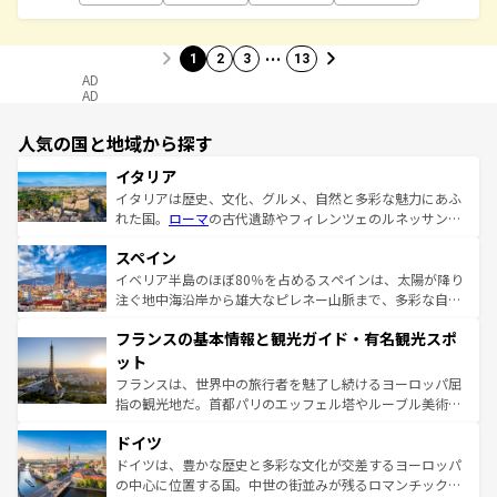
…
1
2
3
13
AD
AD
人気の国と地域から探す
イタリア
イタリアは歴史、文化、グルメ、自然と多彩な魅力にあふ
れた国。
ローマ
の古代遺跡やフィレンツェのルネッサンス
美術、ヴェネツィアの運河など、歴史あるスポットはもち
スペイン
ろん、トスカーナの美しい田園風景やアマルフィ海岸の絶
景など、自然景観も見逃せない。観光の合間には、本場の
イベリア半島のほぼ80％を占めるスペインは、太陽が降り
ピザやパスタなど、絶品のイタリア料理を堪能することも
注ぐ地中海沿岸から雄大なピレネー山脈まで、多彩な自然
できる。朝目覚めてから夜眠るまで、すべての瞬間を楽し
と文化が詰まったヨーロッパ屈指の旅行先だ。多様な地域
フランスの基本情報と観光ガイド・有名観光スポ
ませてくれるイタリアで、忘れられない旅をしてみよう！
文化が根付くこの国では、情熱的なフラメンコ、熱気あふ
なお、新着のイタリア情報は
コンテンツ一覧
を参照してほ
れる闘牛、そして美味しいタパスが生活の一部となってい
ット
しい。
る。首都マドリードの洗練された雰囲気や、バルセロナの
フランスは、世界中の旅行者を魅了し続けるヨーロッパ屈
アートに溢れた街角から、地方では古代ローマ遺跡や中世
指の観光地だ。首都パリのエッフェル塔やルーブル美術館
の城塞都市、穏やかなビーチリゾートまで多彩な表情を見
といった象徴的なスポットから、田舎町の古風な美しさま
せる。地方によって風土や気候が異なるスペインはその個
ドイツ
で、幅広い魅力が詰まっている。華麗な宮殿、歴史的な大
性で訪れる人を魅了する。 なお、新着のスペイン情報は
コ
聖堂、美しいビーチ、そして豊かな自然が、訪れる者を心
ドイツは、豊かな歴史と多彩な文化が交差するヨーロッパ
ンテンツ一覧
を参照してほしい。
から魅了する。また、フランスは美食の国としても知ら
の中心に位置する国。中世の街並みが残るロマンチック街