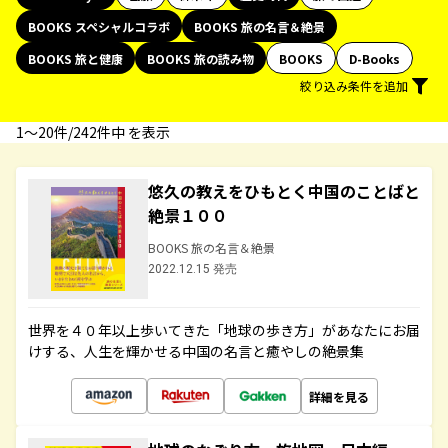
BOOKS スペシャルコラボ
BOOKS 旅の名言＆絶景
BOOKS 旅と健康
BOOKS 旅の読み物
BOOKS
D-Books
絞り込み条件を追加
1〜20件/242件中 を表示
悠久の教えをひもとく中国のことばと
絶景１００
BOOKS 旅の名言＆絶景
2022.12.15 発売
世界を４０年以上歩いてきた「地球の歩き方」があなたにお届
けする、人生を輝かせる中国の名言と癒やしの絶景集
詳細を見る