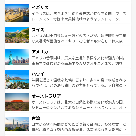
れ、フランス料理はユネスコ無形文化遺産にも登録されて
道から、未来を先取りするようなモダンな都市まで多様な
イギリス
いる。シャンパンの発祥地であるランス、プロヴァンスの
顔を持つこの国は、どこを歩いても飽きることがない。ベ
香り高いラベンダー畑など、多彩な楽しみ方が可能だ。さ
ルリンの文化的活気、バイエルン州のアルプスの絶景、そ
イギリスは、古きよき伝統と最先端が共存する国。ウェス
らに、パリ以外の地域にも魅力が溢れており、どの街角に
してライン川沿いのワイン畑といった風景は必見。ビール
トミンスター寺院や大英博物館のようなランドマーク、歴
も豊かな歴史と文化が息づいている。パリ以外の個性あふ
とソーセージを味わいながら地元の人と過ごす楽しい時間
史ある大学都市、美しい丘陵地帯や牧歌的な風景など、エ
れる地方に足を運ぶとそれぞれで全く異なる文化を体験で
スイス
は、お酒好きな人にはぜひ体験してほしい。 なお、新着の
リアごとに異なる魅力がある。また、優雅なアフタヌーン
きるだろう。 なお、新着のフランス情報は
コンテンツ一覧
ドイツ情報は
コンテンツ一覧
を参照してほしい。
ティー、ビール好きにはたまらない英国パブ、サッカー観
スイスの国土面積は九州ほどの広さだが、運行時刻が正確
を参照してほしい。
戦など、本場だからこそできる体験も豊富。イギリスを旅
な交通網が整備されており、初心者でも安心して個人旅行
して楽しみつくそう。 なお、新着のイギリス情報は
コンテ
を楽しめる。日本同様に時刻表どおりの旅が可能だ。中世
アメリカ
ンツ一覧
を参照してほしい。
の建物がそのまま残る町や、スイスならではのユニークな
博物館もあり、アルプス観光だけでなく町歩きも満喫する
アメリカ合衆国は、広大な土地と多様な文化が魅力の国。
ことができる。国民の所得が高いため物価も高いが、旅行
東海岸の都市部から西海岸のカリフォルニアまで、訪れる
者向けの交通パス提供のサービスもあり、うまく活用すれ
場所ごとに異なる風景と体験が待っている。ニューヨーク
ハワイ
ば市内交通費無料で観光を楽しむこともできる。 なお、新
のような巨大都市は、観光、ショッピング、エンターテイ
着のスイス情報は
コンテンツ一覧
を参照してほしい。
ンメントが詰まった刺激的なスポットだ。一方、アメリカ
年間を通じて温暖な気候に恵まれ、多くの島で構成される
西部には大自然が広がり、グランドキャニオンやイエロー
ハワイは、どの島も独自の魅力をもっている。大自然の神
ストーン国立公園といった絶景が堪能できる。さらに、南
秘を感じたいなら、火山が生み出した壮大な景観を誇るハ
オーストラリア
部のニューオーリンズでは、音楽と美食が融合した独特の
ワイ島は見逃せない。また、定番の観光地といえばオアフ
文化が魅力。旅行者はアメリカの各地域で異なる魅力を楽
島だが、静かな自然を求めるならマウイ島やカウアイ島が
オーストラリアは、壮大な自然と多様な文化が魅力の国。
しみながら、その多様性と豊かな歴史を感じることができ
おすすめ。エメラルドグリーンに輝く海をはじめ、豊かな
シドニーのシンボルであるシドニー・オペラハウス、オー
るだろう。車でのロードトリップや列車の旅も、アメリカ
文化や歴史が息づいている。「アロハスピリット」と呼ば
ストラリア東海岸北部に広がる大サンゴ礁地帯グレートバ
ならではの贅沢な旅のスタイルだ。 なお、新着のアメリカ
台湾
れるおもてなしの心で訪れる人々を迎えてくれるハワイの
リアリーフや大陸中央部にそびえるウルル（エアーズロッ
情報は
コンテンツ一覧
を参照してほしい。
人々、おいしいローカルフードやハワイアンミュージッ
ク）、タスマニアの美しい原生林やケアンズの熱帯雨林な
日本から約４時間ほどでたどり着く台湾は、多彩な文化と
ク、伝統的なフラダンスなど、すべてがハワイの魅力を彩
ど、見どころがたくさん。また、カフェやワイン、オージ
自然が織りなす魅力的な観光地。活気あふれる大都市の台
っている。訪れるたびに新しい発見と感動が待っているハ
ービーフなどの食文化も豊かで、美味しいものであふれて
北やノスタルジックな町並みが人気な九份（ジォウフェ