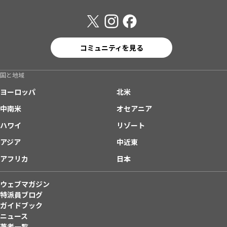
コミュニティを見る
国と地域
ヨーロッパ
北米
中南米
オセアニア
ハワイ
リゾート
アジア
中近東
アフリカ
日本
ウェブマガジン
特派員ブログ
ガイドブック
ニュース
著者一覧