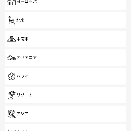
で、ホーカーズは地元の風情を楽しめる外せないスポット
ヨーロッパ
だ。訪れる人を飽きさせないシンガポールで、多様な魅力
を体感しよう。 なお、新着のシンガポール情報は
コンテン
ツ一覧
を参照してほしい。
北米
中南米
オセアニア
ハワイ
リゾート
アジア