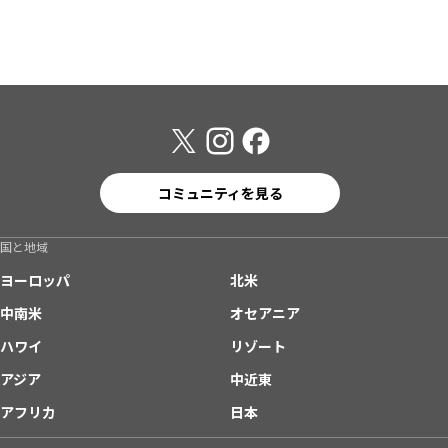
コミュニティを見る
国と地域
ヨーロッパ
北米
中南米
オセアニア
ハワイ
リゾート
アジア
中近東
アフリカ
日本