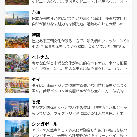
しみながら、その多様性と豊かな歴史を感じることができ
おすすめ。エメラルドグリーンに輝く海をはじめ、豊かな
シドニーのシンボルであるシドニー・オペラハウス、オー
るだろう。車でのロードトリップや列車の旅も、アメリカ
文化や歴史が息づいている。「アロハスピリット」と呼ば
ストラリア東海岸北部に広がる大サンゴ礁地帯グレートバ
ならではの贅沢な旅のスタイルだ。 なお、新着のアメリカ
台湾
れるおもてなしの心で訪れる人々を迎えてくれるハワイの
リアリーフや大陸中央部にそびえるウルル（エアーズロッ
情報は
コンテンツ一覧
を参照してほしい。
人々、おいしいローカルフードやハワイアンミュージッ
ク）、タスマニアの美しい原生林やケアンズの熱帯雨林な
日本から約４時間ほどでたどり着く台湾は、多彩な文化と
ク、伝統的なフラダンスなど、すべてがハワイの魅力を彩
ど、見どころがたくさん。また、カフェやワイン、オージ
自然が織りなす魅力的な観光地。活気あふれる大都市の台
っている。訪れるたびに新しい発見と感動が待っているハ
ービーフなどの食文化も豊かで、美味しいものであふれて
北やノスタルジックな町並みが人気な九份（ジォウフェ
ワイを、存分に味わってほしい。 なお、新着のハワイ情報
韓国
いる。アクティビティも充実しており、サーフィンやダイ
ン）、静ひつな山岳地帯である台湾東部など、都市の喧騒
は
コンテンツ一覧
を参照してほしい。
ビング、ハイキングなど、アウトドア好きにはたまらな
と山間の静けさが共存しており、訪れる人に新しい発見と
歴史ある王朝文化が残る一方で、最先端のファッションやK
い。オーストラリアの多彩な魅力を存分に味わいつくそ
驚きをもたらしてくれる。また、奥深い台湾の食文化も魅
-POPで世界を席巻している韓国。首都ソウルの宮殿や伝統
う。 なお、新着のオーストラリア情報は
コンテンツ一覧
を
力で、夜市などの屋台グルメから高級料理、ヘルシーで美
家屋が並ぶエリアでは韓国の歴史と文化に浸ることがで
参照してほしい。
ベトナム
容にもいいと評判のスイーツなど、バラエティ豊かな料理
き、地方に足を延ばせば四季折々の自然美を楽しむことが
が味わえる。 なお、新着の台湾情報は
コンテンツ一覧
を参
できる。そして、キムチや焼肉、絶品のストリートフード
豊かな自然と多様な文化が魅力的なベトナム。南北に細長
照してほしい。
まで、さまざまな韓国料理が待っている。夜には、韓国な
く伸びる国土には、広大な田園風景や青々とした山々、世
らではのナイトライフも堪能できる。あたたかいホスピタ
界遺産に登録された壮大な自然景観が点在し、都市部では
タイ
リティに包まれながら、韓国の多彩な魅力を心ゆくまで味
急速な発展と共に伝統が息づく。ハノイの古い町並みやホ
わってみてほしい。 なお、新着の韓国情報は
コンテンツ一
ーチミン市のフランス統治時代の建物も、独特の雰囲気を
タイは、東南アジアに位置する豊かな自然と歴史が息づく
覧
を参照してほしい。
醸し出している。また、バラエティの豊かさとおいしさで
国だ。首都バンコクは高層ビルが立ち並ぶ一方、伝統的な
世界中の食通を魅了してやまないベトナム料理も魅力のひ
寺院や市場がいたるところに点在し、古きよき文化と現代
香港
とつ。フォーやバインミー、ベトナムコーヒーなどは、ぜ
の活気が交差している。北部ではチェンマイなどの山岳地
ひ現地で味わいたい。どの地域を訪れてもあたたかい人々
帯で自然と触れ合い、南部ではプーケットやクラビの美し
アジアと西洋の文化が交わる香港は、特有のエネルギーを
が旅行者を迎えてくれるので、きっと忘れられない旅にな
いビーチでリゾート気分を楽しむことができる。タイ料理
もっている。ヴィクトリア湾に広がる壮大な景色、近未来
るはずだ。 なお、新着のベトナム情報は
コンテンツ一覧
を
は世界的に有名で、屋台から高級レストランまで味覚を刺
的なアートスポット、そして歴史と現代が融合した町並
参照してほしい。
シンガポール
激する。気候は一年中温暖で、どの季節にも異なる楽しみ
み、どこを訪れても感動するはず。観光スポットが密集し
が待っている。親しみやすいタイの人々、仏教を中心とし
ており、効率よく見どころを回れるのも魅力。息をのむよ
アジアの交差点として多文化が融合した独自の魅力を放つ
た文化、そして多様な観光資源が、訪れる旅人を魅了し続
うな絶景から文化的な体験まで、香港を存分に楽しみ尽く
シンガポール。未来的な建築物が並ぶマリーナベイ、歴史