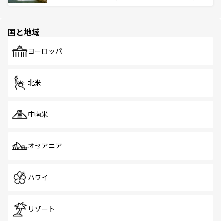
ける。 なお、新着のタイ情報は
コンテンツ一覧
を参照して
そう。 なお、新着の香港情報は
コンテンツ一覧
を参照して
と伝統を感じられるエスニックタウン、多数の緑豊かな公
ほしい。
ほしい。
園や自然保護区など、自然が調和した近代的な景観と文化
の多様性あふれるカラフルな町は、どこを歩いても新しい
国と地域
発見がある。さらに、治安のよさや充実した公共交通機関
も、旅行者にとっては魅力的なポイント。グルメも豊富
で、ホーカーズは地元の風情を楽しめる外せないスポット
ヨーロッパ
だ。訪れる人を飽きさせないシンガポールで、多様な魅力
を体感しよう。 なお、新着のシンガポール情報は
コンテン
ツ一覧
を参照してほしい。
北米
中南米
オセアニア
ハワイ
リゾート