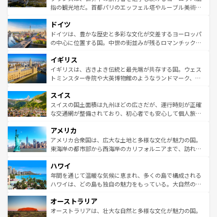
アートに溢れた街角から、地方では古代ローマ遺跡や中世
指の観光地だ。首都パリのエッフェル塔やルーブル美術館
の城塞都市、穏やかなビーチリゾートまで多彩な表情を見
といった象徴的なスポットから、田舎町の古風な美しさま
せる。地方によって風土や気候が異なるスペインはその個
ドイツ
で、幅広い魅力が詰まっている。華麗な宮殿、歴史的な大
性で訪れる人を魅了する。 なお、新着のスペイン情報は
コ
聖堂、美しいビーチ、そして豊かな自然が、訪れる者を心
ドイツは、豊かな歴史と多彩な文化が交差するヨーロッパ
ンテンツ一覧
を参照してほしい。
から魅了する。また、フランスは美食の国としても知ら
の中心に位置する国。中世の街並みが残るロマンチック街
れ、フランス料理はユネスコ無形文化遺産にも登録されて
道から、未来を先取りするようなモダンな都市まで多様な
イギリス
いる。シャンパンの発祥地であるランス、プロヴァンスの
顔を持つこの国は、どこを歩いても飽きることがない。ベ
香り高いラベンダー畑など、多彩な楽しみ方が可能だ。さ
ルリンの文化的活気、バイエルン州のアルプスの絶景、そ
イギリスは、古きよき伝統と最先端が共存する国。ウェス
らに、パリ以外の地域にも魅力が溢れており、どの街角に
してライン川沿いのワイン畑といった風景は必見。ビール
トミンスター寺院や大英博物館のようなランドマーク、歴
も豊かな歴史と文化が息づいている。パリ以外の個性あふ
とソーセージを味わいながら地元の人と過ごす楽しい時間
史ある大学都市、美しい丘陵地帯や牧歌的な風景など、エ
れる地方に足を運ぶとそれぞれで全く異なる文化を体験で
スイス
は、お酒好きな人にはぜひ体験してほしい。 なお、新着の
リアごとに異なる魅力がある。また、優雅なアフタヌーン
きるだろう。 なお、新着のフランス情報は
コンテンツ一覧
ドイツ情報は
コンテンツ一覧
を参照してほしい。
ティー、ビール好きにはたまらない英国パブ、サッカー観
スイスの国土面積は九州ほどの広さだが、運行時刻が正確
を参照してほしい。
戦など、本場だからこそできる体験も豊富。イギリスを旅
な交通網が整備されており、初心者でも安心して個人旅行
して楽しみつくそう。 なお、新着のイギリス情報は
コンテ
を楽しめる。日本同様に時刻表どおりの旅が可能だ。中世
アメリカ
ンツ一覧
を参照してほしい。
の建物がそのまま残る町や、スイスならではのユニークな
博物館もあり、アルプス観光だけでなく町歩きも満喫する
アメリカ合衆国は、広大な土地と多様な文化が魅力の国。
ことができる。国民の所得が高いため物価も高いが、旅行
東海岸の都市部から西海岸のカリフォルニアまで、訪れる
者向けの交通パス提供のサービスもあり、うまく活用すれ
場所ごとに異なる風景と体験が待っている。ニューヨーク
ハワイ
ば市内交通費無料で観光を楽しむこともできる。 なお、新
のような巨大都市は、観光、ショッピング、エンターテイ
着のスイス情報は
コンテンツ一覧
を参照してほしい。
ンメントが詰まった刺激的なスポットだ。一方、アメリカ
年間を通じて温暖な気候に恵まれ、多くの島で構成される
西部には大自然が広がり、グランドキャニオンやイエロー
ハワイは、どの島も独自の魅力をもっている。大自然の神
ストーン国立公園といった絶景が堪能できる。さらに、南
秘を感じたいなら、火山が生み出した壮大な景観を誇るハ
オーストラリア
部のニューオーリンズでは、音楽と美食が融合した独特の
ワイ島は見逃せない。また、定番の観光地といえばオアフ
文化が魅力。旅行者はアメリカの各地域で異なる魅力を楽
島だが、静かな自然を求めるならマウイ島やカウアイ島が
オーストラリアは、壮大な自然と多様な文化が魅力の国。