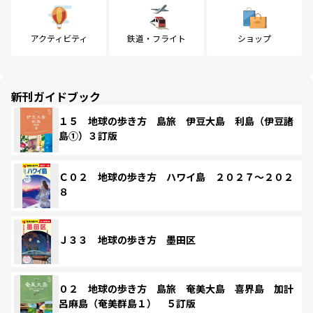
アクティビティ
鉄道・フライト
ショップ
新刊ガイドブック
１５ 地球の歩き方 島旅 伊豆大島 利島（伊豆諸
島①）３訂版
Ｃ０２ 地球の歩き方 ハワイ島 ２０２７～２０２
８
Ｊ３３ 地球の歩き方 墨田区
０２ 地球の歩き方 島旅 奄美大島 喜界島 加計
呂麻島（奄美群島１） ５訂版