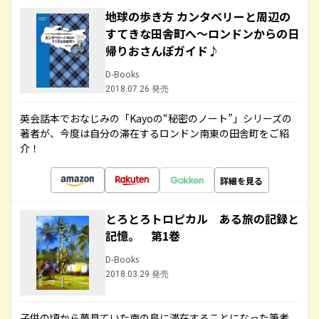
地球の歩き方 カンタベリーと周辺の
すてきな田舎町へ～ロンドンからの日
帰りおさんぽガイド♪
D-Books
2018.07.26 発売
英会話本でおなじみの「Kayoの“秘密のノート”」シリーズの
著者が、今度は自分の滞在するロンドン南東の田舎町をご紹
介！
詳細を見る
とろとろトロピカル ある旅の記録と
記憶。 第1巻
D-Books
2018.03.29 発売
子供の頃から夢見ていた南の島に滞在することになった筆者