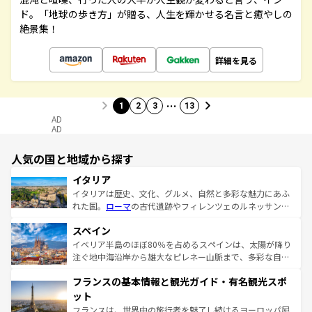
ド。「地球の歩き方」が贈る、人生を輝かせる名言と癒やしの
絶景集！
詳細を見る
…
1
2
3
13
AD
AD
人気の国と地域から探す
イタリア
イタリアは歴史、文化、グルメ、自然と多彩な魅力にあふ
れた国。
ローマ
の古代遺跡やフィレンツェのルネッサンス
美術、ヴェネツィアの運河など、歴史あるスポットはもち
スペイン
ろん、トスカーナの美しい田園風景やアマルフィ海岸の絶
景など、自然景観も見逃せない。観光の合間には、本場の
イベリア半島のほぼ80％を占めるスペインは、太陽が降り
ピザやパスタなど、絶品のイタリア料理を堪能することも
注ぐ地中海沿岸から雄大なピレネー山脈まで、多彩な自然
できる。朝目覚めてから夜眠るまで、すべての瞬間を楽し
と文化が詰まったヨーロッパ屈指の旅行先だ。多様な地域
フランスの基本情報と観光ガイド・有名観光スポ
ませてくれるイタリアで、忘れられない旅をしてみよう！
文化が根付くこの国では、情熱的なフラメンコ、熱気あふ
なお、新着のイタリア情報は
コンテンツ一覧
を参照してほ
れる闘牛、そして美味しいタパスが生活の一部となってい
ット
しい。
る。首都マドリードの洗練された雰囲気や、バルセロナの
フランスは、世界中の旅行者を魅了し続けるヨーロッパ屈