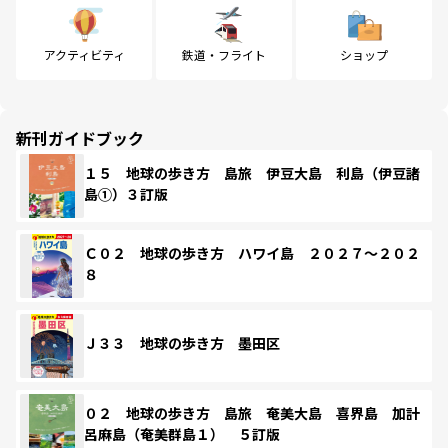
アクティビティ
鉄道・フライト
ショップ
新刊ガイドブック
１５ 地球の歩き方 島旅 伊豆大島 利島（伊豆諸
島①）３訂版
Ｃ０２ 地球の歩き方 ハワイ島 ２０２７～２０２
８
Ｊ３３ 地球の歩き方 墨田区
０２ 地球の歩き方 島旅 奄美大島 喜界島 加計
呂麻島（奄美群島１） ５訂版