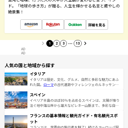
ド。「地球の歩き方」が贈る、人生を輝かせる名言と癒やしの
絶景集！
詳細を見る
…
1
2
3
13
AD
AD
人気の国と地域から探す
イタリア
イタリアは歴史、文化、グルメ、自然と多彩な魅力にあふ
れた国。
ローマ
の古代遺跡やフィレンツェのルネッサンス
美術、ヴェネツィアの運河など、歴史あるスポットはもち
スペイン
ろん、トスカーナの美しい田園風景やアマルフィ海岸の絶
景など、自然景観も見逃せない。観光の合間には、本場の
イベリア半島のほぼ80％を占めるスペインは、太陽が降り
ピザやパスタなど、絶品のイタリア料理を堪能することも
注ぐ地中海沿岸から雄大なピレネー山脈まで、多彩な自然
できる。朝目覚めてから夜眠るまで、すべての瞬間を楽し
と文化が詰まったヨーロッパ屈指の旅行先だ。多様な地域
フランスの基本情報と観光ガイド・有名観光スポ
ませてくれるイタリアで、忘れられない旅をしてみよう！
文化が根付くこの国では、情熱的なフラメンコ、熱気あふ
なお、新着のイタリア情報は
コンテンツ一覧
を参照してほ
れる闘牛、そして美味しいタパスが生活の一部となってい
ット
しい。
る。首都マドリードの洗練された雰囲気や、バルセロナの
フランスは、世界中の旅行者を魅了し続けるヨーロッパ屈