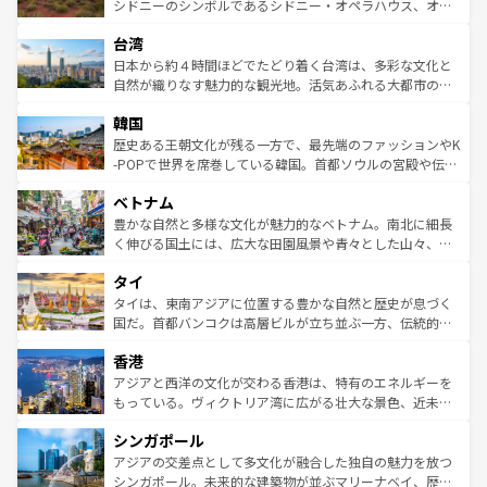
しみながら、その多様性と豊かな歴史を感じることができ
おすすめ。エメラルドグリーンに輝く海をはじめ、豊かな
シドニーのシンボルであるシドニー・オペラハウス、オー
るだろう。車でのロードトリップや列車の旅も、アメリカ
文化や歴史が息づいている。「アロハスピリット」と呼ば
ストラリア東海岸北部に広がる大サンゴ礁地帯グレートバ
ならではの贅沢な旅のスタイルだ。 なお、新着のアメリカ
台湾
れるおもてなしの心で訪れる人々を迎えてくれるハワイの
リアリーフや大陸中央部にそびえるウルル（エアーズロッ
情報は
コンテンツ一覧
を参照してほしい。
人々、おいしいローカルフードやハワイアンミュージッ
ク）、タスマニアの美しい原生林やケアンズの熱帯雨林な
日本から約４時間ほどでたどり着く台湾は、多彩な文化と
ク、伝統的なフラダンスなど、すべてがハワイの魅力を彩
ど、見どころがたくさん。また、カフェやワイン、オージ
自然が織りなす魅力的な観光地。活気あふれる大都市の台
っている。訪れるたびに新しい発見と感動が待っているハ
ービーフなどの食文化も豊かで、美味しいものであふれて
北やノスタルジックな町並みが人気な九份（ジォウフェ
ワイを、存分に味わってほしい。 なお、新着のハワイ情報
韓国
いる。アクティビティも充実しており、サーフィンやダイ
ン）、静ひつな山岳地帯である台湾東部など、都市の喧騒
は
コンテンツ一覧
を参照してほしい。
ビング、ハイキングなど、アウトドア好きにはたまらな
と山間の静けさが共存しており、訪れる人に新しい発見と
歴史ある王朝文化が残る一方で、最先端のファッションやK
い。オーストラリアの多彩な魅力を存分に味わいつくそ
驚きをもたらしてくれる。また、奥深い台湾の食文化も魅
-POPで世界を席巻している韓国。首都ソウルの宮殿や伝統
う。 なお、新着のオーストラリア情報は
コンテンツ一覧
を
力で、夜市などの屋台グルメから高級料理、ヘルシーで美
家屋が並ぶエリアでは韓国の歴史と文化に浸ることがで
参照してほしい。
ベトナム
容にもいいと評判のスイーツなど、バラエティ豊かな料理
き、地方に足を延ばせば四季折々の自然美を楽しむことが
が味わえる。 なお、新着の台湾情報は
コンテンツ一覧
を参
できる。そして、キムチや焼肉、絶品のストリートフード
豊かな自然と多様な文化が魅力的なベトナム。南北に細長
照してほしい。
まで、さまざまな韓国料理が待っている。夜には、韓国な
く伸びる国土には、広大な田園風景や青々とした山々、世
らではのナイトライフも堪能できる。あたたかいホスピタ
界遺産に登録された壮大な自然景観が点在し、都市部では
タイ
リティに包まれながら、韓国の多彩な魅力を心ゆくまで味
急速な発展と共に伝統が息づく。ハノイの古い町並みやホ
わってみてほしい。 なお、新着の韓国情報は
コンテンツ一
ーチミン市のフランス統治時代の建物も、独特の雰囲気を
タイは、東南アジアに位置する豊かな自然と歴史が息づく
覧
を参照してほしい。
醸し出している。また、バラエティの豊かさとおいしさで
国だ。首都バンコクは高層ビルが立ち並ぶ一方、伝統的な
世界中の食通を魅了してやまないベトナム料理も魅力のひ
寺院や市場がいたるところに点在し、古きよき文化と現代
香港
とつ。フォーやバインミー、ベトナムコーヒーなどは、ぜ
の活気が交差している。北部ではチェンマイなどの山岳地
ひ現地で味わいたい。どの地域を訪れてもあたたかい人々
帯で自然と触れ合い、南部ではプーケットやクラビの美し
アジアと西洋の文化が交わる香港は、特有のエネルギーを
が旅行者を迎えてくれるので、きっと忘れられない旅にな
いビーチでリゾート気分を楽しむことができる。タイ料理
もっている。ヴィクトリア湾に広がる壮大な景色、近未来
るはずだ。 なお、新着のベトナム情報は
コンテンツ一覧
を
は世界的に有名で、屋台から高級レストランまで味覚を刺
的なアートスポット、そして歴史と現代が融合した町並
参照してほしい。
シンガポール
激する。気候は一年中温暖で、どの季節にも異なる楽しみ
み、どこを訪れても感動するはず。観光スポットが密集し
が待っている。親しみやすいタイの人々、仏教を中心とし
ており、効率よく見どころを回れるのも魅力。息をのむよ
アジアの交差点として多文化が融合した独自の魅力を放つ
た文化、そして多様な観光資源が、訪れる旅人を魅了し続
うな絶景から文化的な体験まで、香港を存分に楽しみ尽く
シンガポール。未来的な建築物が並ぶマリーナベイ、歴史