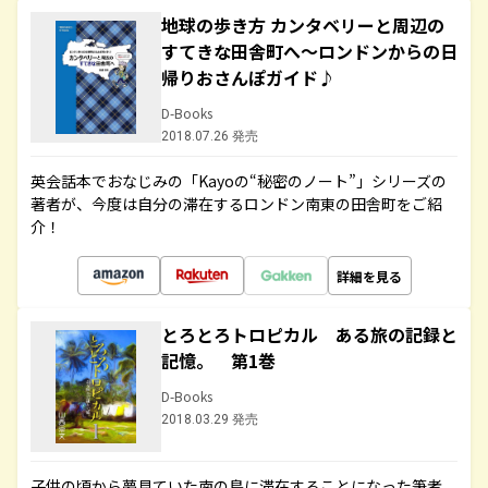
地球の歩き方 カンタベリーと周辺の
すてきな田舎町へ～ロンドンからの日
帰りおさんぽガイド♪
D-Books
2018.07.26 発売
英会話本でおなじみの「Kayoの“秘密のノート”」シリーズの
著者が、今度は自分の滞在するロンドン南東の田舎町をご紹
介！
詳細を見る
とろとろトロピカル ある旅の記録と
記憶。 第1巻
D-Books
2018.03.29 発売
子供の頃から夢見ていた南の島に滞在することになった筆者