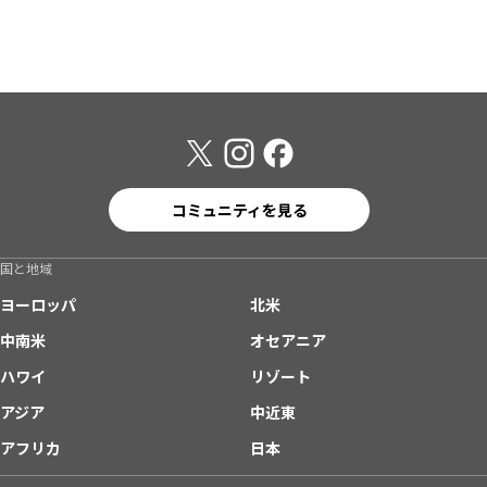
コミュニティを見る
国と地域
ヨーロッパ
北米
中南米
オセアニア
ハワイ
リゾート
アジア
中近東
アフリカ
日本