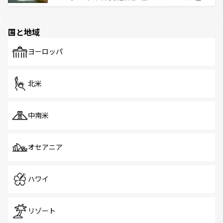
ける。 なお、新着のタイ情報は
コンテンツ一覧
を参照して
そう。 なお、新着の香港情報は
コンテンツ一覧
を参照して
と伝統を感じられるエスニックタウン、多数の緑豊かな公
ほしい。
ほしい。
園や自然保護区など、自然が調和した近代的な景観と文化
の多様性あふれるカラフルな町は、どこを歩いても新しい
国と地域
発見がある。さらに、治安のよさや充実した公共交通機関
も、旅行者にとっては魅力的なポイント。グルメも豊富
で、ホーカーズは地元の風情を楽しめる外せないスポット
ヨーロッパ
だ。訪れる人を飽きさせないシンガポールで、多様な魅力
を体感しよう。 なお、新着のシンガポール情報は
コンテン
ツ一覧
を参照してほしい。
北米
中南米
オセアニア
ハワイ
リゾート