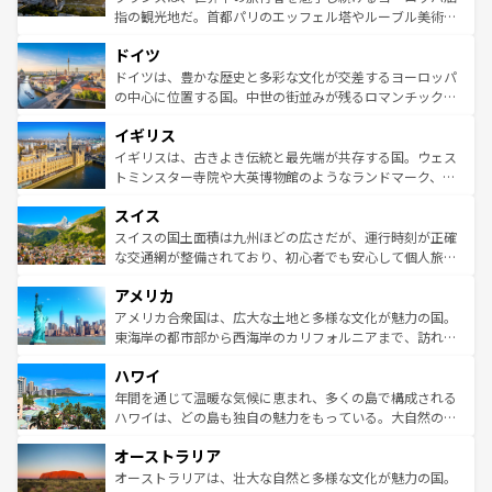
アートに溢れた街角から、地方では古代ローマ遺跡や中世
指の観光地だ。首都パリのエッフェル塔やルーブル美術館
の城塞都市、穏やかなビーチリゾートまで多彩な表情を見
といった象徴的なスポットから、田舎町の古風な美しさま
せる。地方によって風土や気候が異なるスペインはその個
ドイツ
で、幅広い魅力が詰まっている。華麗な宮殿、歴史的な大
性で訪れる人を魅了する。 なお、新着のスペイン情報は
コ
聖堂、美しいビーチ、そして豊かな自然が、訪れる者を心
ドイツは、豊かな歴史と多彩な文化が交差するヨーロッパ
ンテンツ一覧
を参照してほしい。
から魅了する。また、フランスは美食の国としても知ら
の中心に位置する国。中世の街並みが残るロマンチック街
れ、フランス料理はユネスコ無形文化遺産にも登録されて
道から、未来を先取りするようなモダンな都市まで多様な
イギリス
いる。シャンパンの発祥地であるランス、プロヴァンスの
顔を持つこの国は、どこを歩いても飽きることがない。ベ
香り高いラベンダー畑など、多彩な楽しみ方が可能だ。さ
ルリンの文化的活気、バイエルン州のアルプスの絶景、そ
イギリスは、古きよき伝統と最先端が共存する国。ウェス
らに、パリ以外の地域にも魅力が溢れており、どの街角に
してライン川沿いのワイン畑といった風景は必見。ビール
トミンスター寺院や大英博物館のようなランドマーク、歴
も豊かな歴史と文化が息づいている。パリ以外の個性あふ
とソーセージを味わいながら地元の人と過ごす楽しい時間
史ある大学都市、美しい丘陵地帯や牧歌的な風景など、エ
れる地方に足を運ぶとそれぞれで全く異なる文化を体験で
スイス
は、お酒好きな人にはぜひ体験してほしい。 なお、新着の
リアごとに異なる魅力がある。また、優雅なアフタヌーン
きるだろう。 なお、新着のフランス情報は
コンテンツ一覧
ドイツ情報は
コンテンツ一覧
を参照してほしい。
ティー、ビール好きにはたまらない英国パブ、サッカー観
スイスの国土面積は九州ほどの広さだが、運行時刻が正確
を参照してほしい。
戦など、本場だからこそできる体験も豊富。イギリスを旅
な交通網が整備されており、初心者でも安心して個人旅行
して楽しみつくそう。 なお、新着のイギリス情報は
コンテ
を楽しめる。日本同様に時刻表どおりの旅が可能だ。中世
アメリカ
ンツ一覧
を参照してほしい。
の建物がそのまま残る町や、スイスならではのユニークな
博物館もあり、アルプス観光だけでなく町歩きも満喫する
アメリカ合衆国は、広大な土地と多様な文化が魅力の国。
ことができる。国民の所得が高いため物価も高いが、旅行
東海岸の都市部から西海岸のカリフォルニアまで、訪れる
者向けの交通パス提供のサービスもあり、うまく活用すれ
場所ごとに異なる風景と体験が待っている。ニューヨーク
ハワイ
ば市内交通費無料で観光を楽しむこともできる。 なお、新
のような巨大都市は、観光、ショッピング、エンターテイ
着のスイス情報は
コンテンツ一覧
を参照してほしい。
ンメントが詰まった刺激的なスポットだ。一方、アメリカ
年間を通じて温暖な気候に恵まれ、多くの島で構成される
西部には大自然が広がり、グランドキャニオンやイエロー
ハワイは、どの島も独自の魅力をもっている。大自然の神
ストーン国立公園といった絶景が堪能できる。さらに、南
秘を感じたいなら、火山が生み出した壮大な景観を誇るハ
オーストラリア
部のニューオーリンズでは、音楽と美食が融合した独特の
ワイ島は見逃せない。また、定番の観光地といえばオアフ
文化が魅力。旅行者はアメリカの各地域で異なる魅力を楽
島だが、静かな自然を求めるならマウイ島やカウアイ島が
オーストラリアは、壮大な自然と多様な文化が魅力の国。