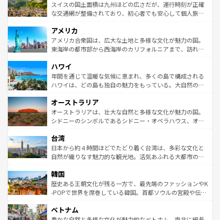
きるだろう。 なお、新着のフランス情報は
コンテンツ一覧
ドイツ情報は
コンテンツ一覧
を参照してほしい。
ティー、ビール好きにはたまらない英国パブ、サッカー観
スイスの国土面積は九州ほどの広さだが、運行時刻が正確
を参照してほしい。
戦など、本場だからこそできる体験も豊富。イギリスを旅
な交通網が整備されており、初心者でも安心して個人旅行
して楽しみつくそう。 なお、新着のイギリス情報は
コンテ
を楽しめる。日本同様に時刻表どおりの旅が可能だ。中世
アメリカ
ンツ一覧
を参照してほしい。
の建物がそのまま残る町や、スイスならではのユニークな
博物館もあり、アルプス観光だけでなく町歩きも満喫する
アメリカ合衆国は、広大な土地と多様な文化が魅力の国。
ことができる。国民の所得が高いため物価も高いが、旅行
東海岸の都市部から西海岸のカリフォルニアまで、訪れる
者向けの交通パス提供のサービスもあり、うまく活用すれ
場所ごとに異なる風景と体験が待っている。ニューヨーク
ハワイ
ば市内交通費無料で観光を楽しむこともできる。 なお、新
のような巨大都市は、観光、ショッピング、エンターテイ
着のスイス情報は
コンテンツ一覧
を参照してほしい。
ンメントが詰まった刺激的なスポットだ。一方、アメリカ
年間を通じて温暖な気候に恵まれ、多くの島で構成される
西部には大自然が広がり、グランドキャニオンやイエロー
ハワイは、どの島も独自の魅力をもっている。大自然の神
ストーン国立公園といった絶景が堪能できる。さらに、南
秘を感じたいなら、火山が生み出した壮大な景観を誇るハ
オーストラリア
部のニューオーリンズでは、音楽と美食が融合した独特の
ワイ島は見逃せない。また、定番の観光地といえばオアフ
文化が魅力。旅行者はアメリカの各地域で異なる魅力を楽
島だが、静かな自然を求めるならマウイ島やカウアイ島が
オーストラリアは、壮大な自然と多様な文化が魅力の国。
しみながら、その多様性と豊かな歴史を感じることができ
おすすめ。エメラルドグリーンに輝く海をはじめ、豊かな
シドニーのシンボルであるシドニー・オペラハウス、オー
るだろう。車でのロードトリップや列車の旅も、アメリカ
文化や歴史が息づいている。「アロハスピリット」と呼ば
ストラリア東海岸北部に広がる大サンゴ礁地帯グレートバ
ならではの贅沢な旅のスタイルだ。 なお、新着のアメリカ
台湾
れるおもてなしの心で訪れる人々を迎えてくれるハワイの
リアリーフや大陸中央部にそびえるウルル（エアーズロッ
情報は
コンテンツ一覧
を参照してほしい。
人々、おいしいローカルフードやハワイアンミュージッ
ク）、タスマニアの美しい原生林やケアンズの熱帯雨林な
日本から約４時間ほどでたどり着く台湾は、多彩な文化と
ク、伝統的なフラダンスなど、すべてがハワイの魅力を彩
ど、見どころがたくさん。また、カフェやワイン、オージ
自然が織りなす魅力的な観光地。活気あふれる大都市の台
っている。訪れるたびに新しい発見と感動が待っているハ
ービーフなどの食文化も豊かで、美味しいものであふれて
北やノスタルジックな町並みが人気な九份（ジォウフェ
ワイを、存分に味わってほしい。 なお、新着のハワイ情報
韓国
いる。アクティビティも充実しており、サーフィンやダイ
ン）、静ひつな山岳地帯である台湾東部など、都市の喧騒
は
コンテンツ一覧
を参照してほしい。
ビング、ハイキングなど、アウトドア好きにはたまらな
と山間の静けさが共存しており、訪れる人に新しい発見と
歴史ある王朝文化が残る一方で、最先端のファッションやK
い。オーストラリアの多彩な魅力を存分に味わいつくそ
驚きをもたらしてくれる。また、奥深い台湾の食文化も魅
-POPで世界を席巻している韓国。首都ソウルの宮殿や伝統
う。 なお、新着のオーストラリア情報は
コンテンツ一覧
を
力で、夜市などの屋台グルメから高級料理、ヘルシーで美
家屋が並ぶエリアでは韓国の歴史と文化に浸ることがで
参照してほしい。
ベトナム
容にもいいと評判のスイーツなど、バラエティ豊かな料理
き、地方に足を延ばせば四季折々の自然美を楽しむことが
が味わえる。 なお、新着の台湾情報は
コンテンツ一覧
を参
できる。そして、キムチや焼肉、絶品のストリートフード
豊かな自然と多様な文化が魅力的なベトナム。南北に細長