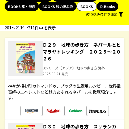
BOOKS 旅と健康
BOOKS 旅の読み物
BOOKS
D-Books
絞り込み条件を追加
201〜211件/211件中 を表示
Ｄ２９ 地球の歩き方 ネパールとヒ
マラヤトレッキング ２０２５～２０
２６
Dシリーズ（アジア） 地球の歩き方 海外
2025.03.21 発売
神々が棲む町カトマンドゥ、ブッダの生誕地ルンビニ、世界最
高峰のエベレストなど魅力あふれるネパールを徹底紹介しま
す。
詳細を見る
Ｄ３０ 地球の歩き方 スリランカ