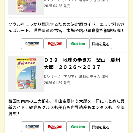
2025.04.28 発売
ソウルをしっかり観光するための決定版ガイド。エリア別おさ
んぽルート、世界遺産の古宮、市場や路地裏食堂も徹底解説！
詳細を見る
Ｄ３９ 地球の歩き方 釜山 慶州
大邱 ２０２６～２０２７
Dシリーズ（アジア） 地球の歩き方 海外
2026.01.29 発売
韓国の南東の三大都市、釜山＆慶州＆大邱を一冊にまとめた最
新ガイド。観光もグルメも美容も世界遺産もエンタメも、全部
満喫！
詳細を見る