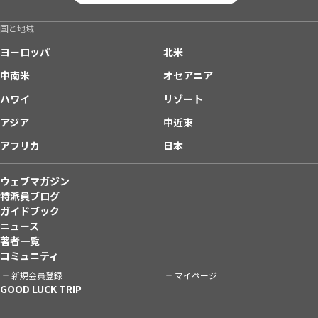
国と地域
ヨーロッパ
北米
中南米
オセアニア
ハワイ
リゾート
アジア
中近東
アフリカ
日本
ウェブマガジン
特派員ブログ
ガイドブック
ニュース
著者一覧
コミュニティ
新規会員登録
マイページ
GOOD LUCK TRIP