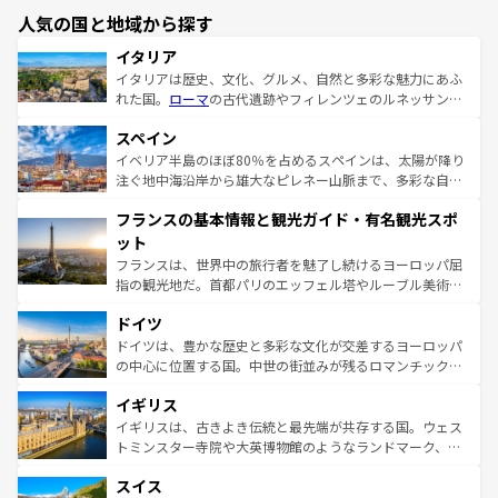
人気の国と地域から探す
イタリア
イタリアは歴史、文化、グルメ、自然と多彩な魅力にあふ
れた国。
ローマ
の古代遺跡やフィレンツェのルネッサンス
美術、ヴェネツィアの運河など、歴史あるスポットはもち
スペイン
ろん、トスカーナの美しい田園風景やアマルフィ海岸の絶
景など、自然景観も見逃せない。観光の合間には、本場の
イベリア半島のほぼ80％を占めるスペインは、太陽が降り
ピザやパスタなど、絶品のイタリア料理を堪能することも
注ぐ地中海沿岸から雄大なピレネー山脈まで、多彩な自然
できる。朝目覚めてから夜眠るまで、すべての瞬間を楽し
と文化が詰まったヨーロッパ屈指の旅行先だ。多様な地域
フランスの基本情報と観光ガイド・有名観光スポ
ませてくれるイタリアで、忘れられない旅をしてみよう！
文化が根付くこの国では、情熱的なフラメンコ、熱気あふ
なお、新着のイタリア情報は
コンテンツ一覧
を参照してほ
れる闘牛、そして美味しいタパスが生活の一部となってい
ット
しい。
る。首都マドリードの洗練された雰囲気や、バルセロナの
フランスは、世界中の旅行者を魅了し続けるヨーロッパ屈
アートに溢れた街角から、地方では古代ローマ遺跡や中世
指の観光地だ。首都パリのエッフェル塔やルーブル美術館
の城塞都市、穏やかなビーチリゾートまで多彩な表情を見
といった象徴的なスポットから、田舎町の古風な美しさま
せる。地方によって風土や気候が異なるスペインはその個
ドイツ
で、幅広い魅力が詰まっている。華麗な宮殿、歴史的な大
性で訪れる人を魅了する。 なお、新着のスペイン情報は
コ
聖堂、美しいビーチ、そして豊かな自然が、訪れる者を心
ドイツは、豊かな歴史と多彩な文化が交差するヨーロッパ
ンテンツ一覧
を参照してほしい。
から魅了する。また、フランスは美食の国としても知ら
の中心に位置する国。中世の街並みが残るロマンチック街
れ、フランス料理はユネスコ無形文化遺産にも登録されて
道から、未来を先取りするようなモダンな都市まで多様な
イギリス
いる。シャンパンの発祥地であるランス、プロヴァンスの
顔を持つこの国は、どこを歩いても飽きることがない。ベ
香り高いラベンダー畑など、多彩な楽しみ方が可能だ。さ
ルリンの文化的活気、バイエルン州のアルプスの絶景、そ
イギリスは、古きよき伝統と最先端が共存する国。ウェス
らに、パリ以外の地域にも魅力が溢れており、どの街角に
してライン川沿いのワイン畑といった風景は必見。ビール
トミンスター寺院や大英博物館のようなランドマーク、歴
も豊かな歴史と文化が息づいている。パリ以外の個性あふ
とソーセージを味わいながら地元の人と過ごす楽しい時間
史ある大学都市、美しい丘陵地帯や牧歌的な風景など、エ
れる地方に足を運ぶとそれぞれで全く異なる文化を体験で
スイス
は、お酒好きな人にはぜひ体験してほしい。 なお、新着の
リアごとに異なる魅力がある。また、優雅なアフタヌーン