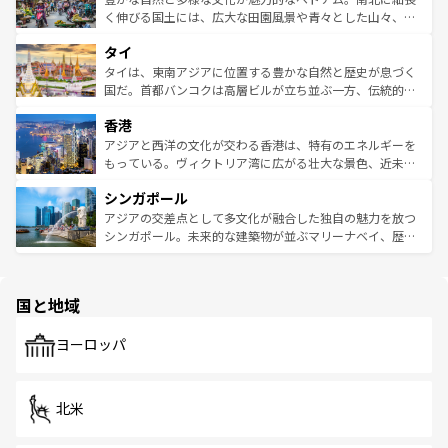
照してほしい。
まで、さまざまな韓国料理が待っている。夜には、韓国な
く伸びる国土には、広大な田園風景や青々とした山々、世
らではのナイトライフも堪能できる。あたたかいホスピタ
界遺産に登録された壮大な自然景観が点在し、都市部では
タイ
リティに包まれながら、韓国の多彩な魅力を心ゆくまで味
急速な発展と共に伝統が息づく。ハノイの古い町並みやホ
わってみてほしい。 なお、新着の韓国情報は
コンテンツ一
ーチミン市のフランス統治時代の建物も、独特の雰囲気を
タイは、東南アジアに位置する豊かな自然と歴史が息づく
覧
を参照してほしい。
醸し出している。また、バラエティの豊かさとおいしさで
国だ。首都バンコクは高層ビルが立ち並ぶ一方、伝統的な
世界中の食通を魅了してやまないベトナム料理も魅力のひ
寺院や市場がいたるところに点在し、古きよき文化と現代
香港
とつ。フォーやバインミー、ベトナムコーヒーなどは、ぜ
の活気が交差している。北部ではチェンマイなどの山岳地
ひ現地で味わいたい。どの地域を訪れてもあたたかい人々
帯で自然と触れ合い、南部ではプーケットやクラビの美し
アジアと西洋の文化が交わる香港は、特有のエネルギーを
が旅行者を迎えてくれるので、きっと忘れられない旅にな
いビーチでリゾート気分を楽しむことができる。タイ料理
もっている。ヴィクトリア湾に広がる壮大な景色、近未来
るはずだ。 なお、新着のベトナム情報は
コンテンツ一覧
を
は世界的に有名で、屋台から高級レストランまで味覚を刺
的なアートスポット、そして歴史と現代が融合した町並
参照してほしい。
シンガポール
激する。気候は一年中温暖で、どの季節にも異なる楽しみ
み、どこを訪れても感動するはず。観光スポットが密集し
が待っている。親しみやすいタイの人々、仏教を中心とし
ており、効率よく見どころを回れるのも魅力。息をのむよ
アジアの交差点として多文化が融合した独自の魅力を放つ
た文化、そして多様な観光資源が、訪れる旅人を魅了し続
うな絶景から文化的な体験まで、香港を存分に楽しみ尽く
シンガポール。未来的な建築物が並ぶマリーナベイ、歴史
ける。 なお、新着のタイ情報は
コンテンツ一覧
を参照して
そう。 なお、新着の香港情報は
コンテンツ一覧
を参照して
と伝統を感じられるエスニックタウン、多数の緑豊かな公
ほしい。
ほしい。
園や自然保護区など、自然が調和した近代的な景観と文化
の多様性あふれるカラフルな町は、どこを歩いても新しい
国と地域
発見がある。さらに、治安のよさや充実した公共交通機関
も、旅行者にとっては魅力的なポイント。グルメも豊富
で、ホーカーズは地元の風情を楽しめる外せないスポット
ヨーロッパ
だ。訪れる人を飽きさせないシンガポールで、多様な魅力
を体感しよう。 なお、新着のシンガポール情報は
コンテン
ツ一覧
を参照してほしい。
北米