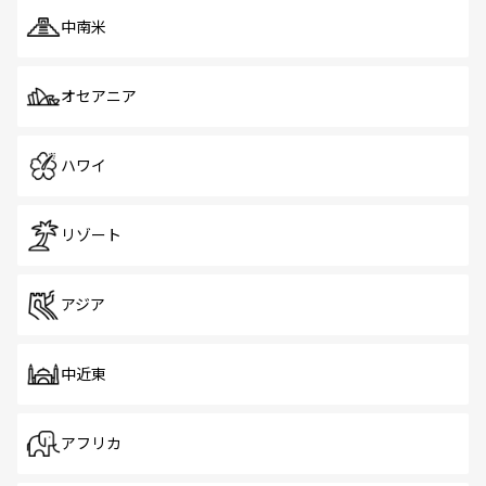
中南米
オセアニア
ハワイ
リゾート
アジア
中近東
アフリカ