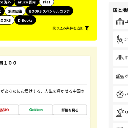
co 海外
aruco 国内
Plat
国と地
代
旅の図鑑
BOOKS スペシャルコラボ
BOOKS
D-Books
絞り込み条件を追加
景１００
」があなたにお届けする、人生を輝かせる中国の
詳細を見る