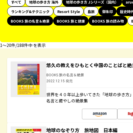
すべて
地球の歩き方 海外
地球の歩き方 Jシリーズ（国内）
aru
ランキング&テクニック
Resort Style
島旅
御朱印
歴史時
BOOKS 旅の名言＆絶景
BOOKS 旅と健康
BOOKS 旅の読み物
1〜20件/188件中 を表示
悠久の教えをひもとく中国のことばと絶
BOOKS 旅の名言＆絶景
2022.12.15 発売
世界を４０年以上歩いてきた「地球の歩き方
名言と癒やしの絶景集
地球のなぞり方 旅地図 日本編