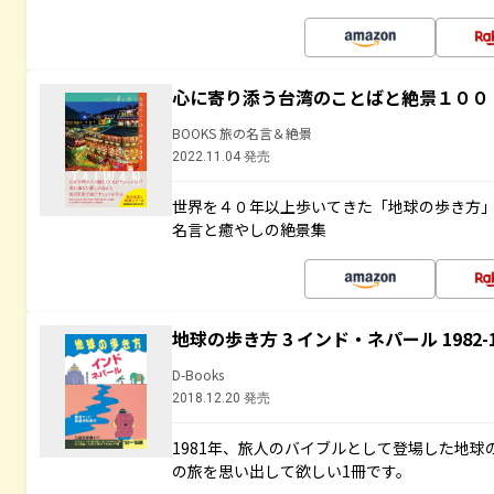
心に寄り添う台湾のことばと絶景１００
BOOKS 旅の名言＆絶景
2022.11.04 発売
世界を４０年以上歩いてきた「地球の歩き方
名言と癒やしの絶景集
地球の歩き方 3 インド・ネパール 1982
D-Books
2018.12.20 発売
1981年、旅人のバイブルとして登場した地
の旅を思い出して欲しい1冊です。