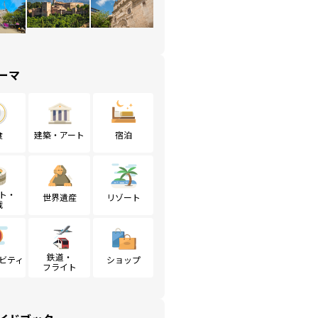
ーマ
食
建築・アート
宿泊
ト・
世界遺産
リゾート
戦
鉄道・
ビティ
ショップ
フライト