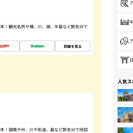
図本！観光名所や橋、川、湖、半島など旅気分で
詳細を見る
人気ス
図本！国境や州、川や街道、島など旅気分で地図