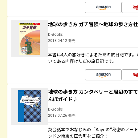
地球の歩き方 ガチ冒険～地球の歩き方
D-Books
2018.04.12 発売
本書は4人の旅好きによるただの旅日記です。
いてある内容はただの旅日記です。
地球の歩き方 カンタベリーと周辺のす
んぽガイド♪
D-Books
2018.07.26 発売
英会話本でおなじみの「Kayoの“秘密のノー
ンドン南東の田舎町をご紹介！