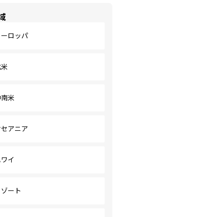
域
ヨーロッパ
北米
中南米
オセアニア
ハワイ
リゾート