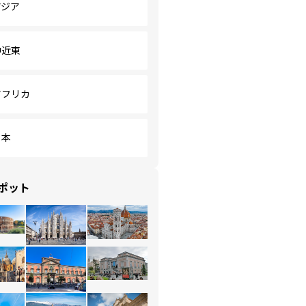
アジア
中近東
アフリカ
日本
ポット