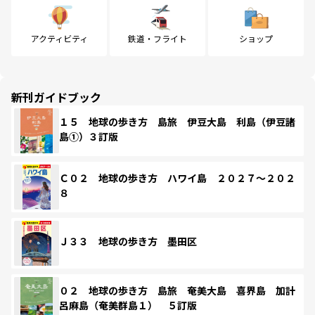
アクティビティ
鉄道・フライト
ショップ
新刊ガイドブック
１５ 地球の歩き方 島旅 伊豆大島 利島（伊豆諸
島①）３訂版
Ｃ０２ 地球の歩き方 ハワイ島 ２０２７～２０２
８
Ｊ３３ 地球の歩き方 墨田区
０２ 地球の歩き方 島旅 奄美大島 喜界島 加計
呂麻島（奄美群島１） ５訂版