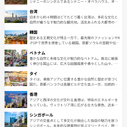
しみながら、その多様性と豊かな歴史を感じることができ
おすすめ。エメラルドグリーンに輝く海をはじめ、豊かな
シドニーのシンボルであるシドニー・オペラハウス、オー
るだろう。車でのロードトリップや列車の旅も、アメリカ
文化や歴史が息づいている。「アロハスピリット」と呼ば
ストラリア東海岸北部に広がる大サンゴ礁地帯グレートバ
ならではの贅沢な旅のスタイルだ。 なお、新着のアメリカ
台湾
れるおもてなしの心で訪れる人々を迎えてくれるハワイの
リアリーフや大陸中央部にそびえるウルル（エアーズロッ
情報は
コンテンツ一覧
を参照してほしい。
人々、おいしいローカルフードやハワイアンミュージッ
ク）、タスマニアの美しい原生林やケアンズの熱帯雨林な
日本から約４時間ほどでたどり着く台湾は、多彩な文化と
ク、伝統的なフラダンスなど、すべてがハワイの魅力を彩
ど、見どころがたくさん。また、カフェやワイン、オージ
自然が織りなす魅力的な観光地。活気あふれる大都市の台
っている。訪れるたびに新しい発見と感動が待っているハ
ービーフなどの食文化も豊かで、美味しいものであふれて
北やノスタルジックな町並みが人気な九份（ジォウフェ
ワイを、存分に味わってほしい。 なお、新着のハワイ情報
韓国
いる。アクティビティも充実しており、サーフィンやダイ
ン）、静ひつな山岳地帯である台湾東部など、都市の喧騒
は
コンテンツ一覧
を参照してほしい。
ビング、ハイキングなど、アウトドア好きにはたまらな
と山間の静けさが共存しており、訪れる人に新しい発見と
歴史ある王朝文化が残る一方で、最先端のファッションやK
い。オーストラリアの多彩な魅力を存分に味わいつくそ
驚きをもたらしてくれる。また、奥深い台湾の食文化も魅
-POPで世界を席巻している韓国。首都ソウルの宮殿や伝統
う。 なお、新着のオーストラリア情報は
コンテンツ一覧
を
力で、夜市などの屋台グルメから高級料理、ヘルシーで美
家屋が並ぶエリアでは韓国の歴史と文化に浸ることがで
参照してほしい。
ベトナム
容にもいいと評判のスイーツなど、バラエティ豊かな料理
き、地方に足を延ばせば四季折々の自然美を楽しむことが
が味わえる。 なお、新着の台湾情報は
コンテンツ一覧
を参
できる。そして、キムチや焼肉、絶品のストリートフード
豊かな自然と多様な文化が魅力的なベトナム。南北に細長
照してほしい。
まで、さまざまな韓国料理が待っている。夜には、韓国な
く伸びる国土には、広大な田園風景や青々とした山々、世
らではのナイトライフも堪能できる。あたたかいホスピタ
界遺産に登録された壮大な自然景観が点在し、都市部では
タイ
リティに包まれながら、韓国の多彩な魅力を心ゆくまで味
急速な発展と共に伝統が息づく。ハノイの古い町並みやホ
わってみてほしい。 なお、新着の韓国情報は
コンテンツ一
ーチミン市のフランス統治時代の建物も、独特の雰囲気を
タイは、東南アジアに位置する豊かな自然と歴史が息づく
覧
を参照してほしい。
醸し出している。また、バラエティの豊かさとおいしさで
国だ。首都バンコクは高層ビルが立ち並ぶ一方、伝統的な
世界中の食通を魅了してやまないベトナム料理も魅力のひ
寺院や市場がいたるところに点在し、古きよき文化と現代
香港
とつ。フォーやバインミー、ベトナムコーヒーなどは、ぜ
の活気が交差している。北部ではチェンマイなどの山岳地
ひ現地で味わいたい。どの地域を訪れてもあたたかい人々
帯で自然と触れ合い、南部ではプーケットやクラビの美し
アジアと西洋の文化が交わる香港は、特有のエネルギーを
が旅行者を迎えてくれるので、きっと忘れられない旅にな
いビーチでリゾート気分を楽しむことができる。タイ料理
もっている。ヴィクトリア湾に広がる壮大な景色、近未来
るはずだ。 なお、新着のベトナム情報は
コンテンツ一覧
を
は世界的に有名で、屋台から高級レストランまで味覚を刺
的なアートスポット、そして歴史と現代が融合した町並
参照してほしい。
シンガポール
激する。気候は一年中温暖で、どの季節にも異なる楽しみ
み、どこを訪れても感動するはず。観光スポットが密集し
が待っている。親しみやすいタイの人々、仏教を中心とし
ており、効率よく見どころを回れるのも魅力。息をのむよ
アジアの交差点として多文化が融合した独自の魅力を放つ
た文化、そして多様な観光資源が、訪れる旅人を魅了し続
うな絶景から文化的な体験まで、香港を存分に楽しみ尽く
シンガポール。未来的な建築物が並ぶマリーナベイ、歴史