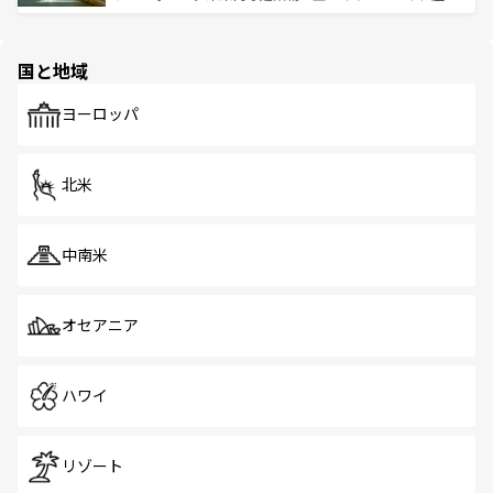
ける。 なお、新着のタイ情報は
コンテンツ一覧
を参照して
そう。 なお、新着の香港情報は
コンテンツ一覧
を参照して
と伝統を感じられるエスニックタウン、多数の緑豊かな公
ほしい。
ほしい。
園や自然保護区など、自然が調和した近代的な景観と文化
の多様性あふれるカラフルな町は、どこを歩いても新しい
国と地域
発見がある。さらに、治安のよさや充実した公共交通機関
も、旅行者にとっては魅力的なポイント。グルメも豊富
で、ホーカーズは地元の風情を楽しめる外せないスポット
ヨーロッパ
だ。訪れる人を飽きさせないシンガポールで、多様な魅力
を体感しよう。 なお、新着のシンガポール情報は
コンテン
ツ一覧
を参照してほしい。
北米
中南米
オセアニア
ハワイ
リゾート