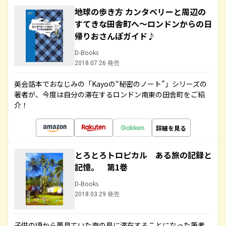
地球の歩き方 カンタベリーと周辺の
すてきな田舎町へ～ロンドンからの日
帰りおさんぽガイド♪
D-Books
2018.07.26 発売
英会話本でおなじみの「Kayoの“秘密のノート”」シリーズの
著者が、今度は自分の滞在するロンドン南東の田舎町をご紹
介！
詳細を見る
とろとろトロピカル ある旅の記録と
記憶。 第1巻
D-Books
2018.03.29 発売
子供の頃から夢見ていた南の島に滞在することになった筆者