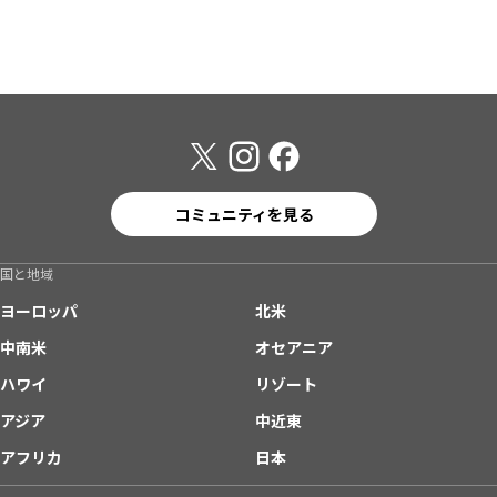
コミュニティを見る
国と地域
ヨーロッパ
北米
中南米
オセアニア
ハワイ
リゾート
アジア
中近東
アフリカ
日本