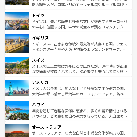
アートに溢れた街角から、地方では古代ローマ遺跡や中世
指の観光地だ。首都パリのエッフェル塔やルーブル美術館
の城塞都市、穏やかなビーチリゾートまで多彩な表情を見
といった象徴的なスポットから、田舎町の古風な美しさま
せる。地方によって風土や気候が異なるスペインはその個
ドイツ
で、幅広い魅力が詰まっている。華麗な宮殿、歴史的な大
性で訪れる人を魅了する。 なお、新着のスペイン情報は
コ
聖堂、美しいビーチ、そして豊かな自然が、訪れる者を心
ドイツは、豊かな歴史と多彩な文化が交差するヨーロッパ
ンテンツ一覧
を参照してほしい。
から魅了する。また、フランスは美食の国としても知ら
の中心に位置する国。中世の街並みが残るロマンチック街
れ、フランス料理はユネスコ無形文化遺産にも登録されて
道から、未来を先取りするようなモダンな都市まで多様な
イギリス
いる。シャンパンの発祥地であるランス、プロヴァンスの
顔を持つこの国は、どこを歩いても飽きることがない。ベ
香り高いラベンダー畑など、多彩な楽しみ方が可能だ。さ
ルリンの文化的活気、バイエルン州のアルプスの絶景、そ
イギリスは、古きよき伝統と最先端が共存する国。ウェス
らに、パリ以外の地域にも魅力が溢れており、どの街角に
してライン川沿いのワイン畑といった風景は必見。ビール
トミンスター寺院や大英博物館のようなランドマーク、歴
も豊かな歴史と文化が息づいている。パリ以外の個性あふ
とソーセージを味わいながら地元の人と過ごす楽しい時間
史ある大学都市、美しい丘陵地帯や牧歌的な風景など、エ
れる地方に足を運ぶとそれぞれで全く異なる文化を体験で
スイス
は、お酒好きな人にはぜひ体験してほしい。 なお、新着の
リアごとに異なる魅力がある。また、優雅なアフタヌーン
きるだろう。 なお、新着のフランス情報は
コンテンツ一覧
ドイツ情報は
コンテンツ一覧
を参照してほしい。
ティー、ビール好きにはたまらない英国パブ、サッカー観
スイスの国土面積は九州ほどの広さだが、運行時刻が正確
を参照してほしい。
戦など、本場だからこそできる体験も豊富。イギリスを旅
な交通網が整備されており、初心者でも安心して個人旅行
して楽しみつくそう。 なお、新着のイギリス情報は
コンテ
を楽しめる。日本同様に時刻表どおりの旅が可能だ。中世
アメリカ
ンツ一覧
を参照してほしい。
の建物がそのまま残る町や、スイスならではのユニークな
博物館もあり、アルプス観光だけでなく町歩きも満喫する
アメリカ合衆国は、広大な土地と多様な文化が魅力の国。
ことができる。国民の所得が高いため物価も高いが、旅行
東海岸の都市部から西海岸のカリフォルニアまで、訪れる
者向けの交通パス提供のサービスもあり、うまく活用すれ
場所ごとに異なる風景と体験が待っている。ニューヨーク
ハワイ
ば市内交通費無料で観光を楽しむこともできる。 なお、新
のような巨大都市は、観光、ショッピング、エンターテイ
着のスイス情報は
コンテンツ一覧
を参照してほしい。
ンメントが詰まった刺激的なスポットだ。一方、アメリカ
年間を通じて温暖な気候に恵まれ、多くの島で構成される
西部には大自然が広がり、グランドキャニオンやイエロー
ハワイは、どの島も独自の魅力をもっている。大自然の神
ストーン国立公園といった絶景が堪能できる。さらに、南
秘を感じたいなら、火山が生み出した壮大な景観を誇るハ
オーストラリア
部のニューオーリンズでは、音楽と美食が融合した独特の
ワイ島は見逃せない。また、定番の観光地といえばオアフ
文化が魅力。旅行者はアメリカの各地域で異なる魅力を楽
島だが、静かな自然を求めるならマウイ島やカウアイ島が
オーストラリアは、壮大な自然と多様な文化が魅力の国。