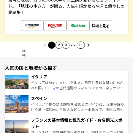
ド。「地球の歩き方」が贈る、人生を輝かせる名言と癒やしの
絶景集！
詳細を見る
…
1
2
3
11
AD
AD
人気の国と地域から探す
イタリア
イタリアは歴史、文化、グルメ、自然と多彩な魅力にあふ
れた国。
ローマ
の古代遺跡やフィレンツェのルネッサンス
美術、ヴェネツィアの運河など、歴史あるスポットはもち
スペイン
ろん、トスカーナの美しい田園風景やアマルフィ海岸の絶
景など、自然景観も見逃せない。観光の合間には、本場の
イベリア半島のほぼ80％を占めるスペインは、太陽が降り
ピザやパスタなど、絶品のイタリア料理を堪能することも
注ぐ地中海沿岸から雄大なピレネー山脈まで、多彩な自然
できる。朝目覚めてから夜眠るまで、すべての瞬間を楽し
と文化が詰まったヨーロッパ屈指の旅行先だ。多様な地域
フランスの基本情報と観光ガイド・有名観光スポ
ませてくれるイタリアで、忘れられない旅をしてみよう！
文化が根付くこの国では、情熱的なフラメンコ、熱気あふ
なお、新着のイタリア情報は
コンテンツ一覧
を参照してほ
れる闘牛、そして美味しいタパスが生活の一部となってい
ット
しい。
る。首都マドリードの洗練された雰囲気や、バルセロナの
フランスは、世界中の旅行者を魅了し続けるヨーロッパ屈