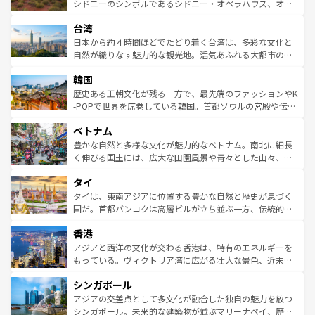
しみながら、その多様性と豊かな歴史を感じることができ
おすすめ。エメラルドグリーンに輝く海をはじめ、豊かな
シドニーのシンボルであるシドニー・オペラハウス、オー
るだろう。車でのロードトリップや列車の旅も、アメリカ
文化や歴史が息づいている。「アロハスピリット」と呼ば
ストラリア東海岸北部に広がる大サンゴ礁地帯グレートバ
ならではの贅沢な旅のスタイルだ。 なお、新着のアメリカ
台湾
れるおもてなしの心で訪れる人々を迎えてくれるハワイの
リアリーフや大陸中央部にそびえるウルル（エアーズロッ
情報は
コンテンツ一覧
を参照してほしい。
人々、おいしいローカルフードやハワイアンミュージッ
ク）、タスマニアの美しい原生林やケアンズの熱帯雨林な
日本から約４時間ほどでたどり着く台湾は、多彩な文化と
ク、伝統的なフラダンスなど、すべてがハワイの魅力を彩
ど、見どころがたくさん。また、カフェやワイン、オージ
自然が織りなす魅力的な観光地。活気あふれる大都市の台
っている。訪れるたびに新しい発見と感動が待っているハ
ービーフなどの食文化も豊かで、美味しいものであふれて
北やノスタルジックな町並みが人気な九份（ジォウフェ
ワイを、存分に味わってほしい。 なお、新着のハワイ情報
韓国
いる。アクティビティも充実しており、サーフィンやダイ
ン）、静ひつな山岳地帯である台湾東部など、都市の喧騒
は
コンテンツ一覧
を参照してほしい。
ビング、ハイキングなど、アウトドア好きにはたまらな
と山間の静けさが共存しており、訪れる人に新しい発見と
歴史ある王朝文化が残る一方で、最先端のファッションやK
い。オーストラリアの多彩な魅力を存分に味わいつくそ
驚きをもたらしてくれる。また、奥深い台湾の食文化も魅
-POPで世界を席巻している韓国。首都ソウルの宮殿や伝統
う。 なお、新着のオーストラリア情報は
コンテンツ一覧
を
力で、夜市などの屋台グルメから高級料理、ヘルシーで美
家屋が並ぶエリアでは韓国の歴史と文化に浸ることがで
参照してほしい。
ベトナム
容にもいいと評判のスイーツなど、バラエティ豊かな料理
き、地方に足を延ばせば四季折々の自然美を楽しむことが
が味わえる。 なお、新着の台湾情報は
コンテンツ一覧
を参
できる。そして、キムチや焼肉、絶品のストリートフード
豊かな自然と多様な文化が魅力的なベトナム。南北に細長
照してほしい。
まで、さまざまな韓国料理が待っている。夜には、韓国な
く伸びる国土には、広大な田園風景や青々とした山々、世
らではのナイトライフも堪能できる。あたたかいホスピタ
界遺産に登録された壮大な自然景観が点在し、都市部では
タイ
リティに包まれながら、韓国の多彩な魅力を心ゆくまで味
急速な発展と共に伝統が息づく。ハノイの古い町並みやホ
わってみてほしい。 なお、新着の韓国情報は
コンテンツ一
ーチミン市のフランス統治時代の建物も、独特の雰囲気を
タイは、東南アジアに位置する豊かな自然と歴史が息づく
覧
を参照してほしい。
醸し出している。また、バラエティの豊かさとおいしさで
国だ。首都バンコクは高層ビルが立ち並ぶ一方、伝統的な
世界中の食通を魅了してやまないベトナム料理も魅力のひ
寺院や市場がいたるところに点在し、古きよき文化と現代
香港
とつ。フォーやバインミー、ベトナムコーヒーなどは、ぜ
の活気が交差している。北部ではチェンマイなどの山岳地
ひ現地で味わいたい。どの地域を訪れてもあたたかい人々
帯で自然と触れ合い、南部ではプーケットやクラビの美し
アジアと西洋の文化が交わる香港は、特有のエネルギーを
が旅行者を迎えてくれるので、きっと忘れられない旅にな
いビーチでリゾート気分を楽しむことができる。タイ料理
もっている。ヴィクトリア湾に広がる壮大な景色、近未来
るはずだ。 なお、新着のベトナム情報は
コンテンツ一覧
を
は世界的に有名で、屋台から高級レストランまで味覚を刺
的なアートスポット、そして歴史と現代が融合した町並
参照してほしい。
シンガポール
激する。気候は一年中温暖で、どの季節にも異なる楽しみ
み、どこを訪れても感動するはず。観光スポットが密集し
が待っている。親しみやすいタイの人々、仏教を中心とし
ており、効率よく見どころを回れるのも魅力。息をのむよ
アジアの交差点として多文化が融合した独自の魅力を放つ
た文化、そして多様な観光資源が、訪れる旅人を魅了し続
うな絶景から文化的な体験まで、香港を存分に楽しみ尽く
シンガポール。未来的な建築物が並ぶマリーナベイ、歴史