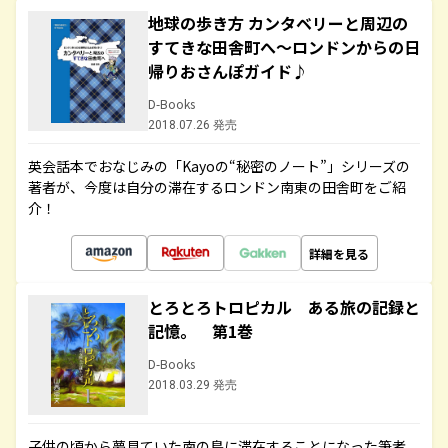
地球の歩き方 カンタベリーと周辺の
すてきな田舎町へ～ロンドンからの日
帰りおさんぽガイド♪
D-Books
2018.07.26 発売
英会話本でおなじみの「Kayoの“秘密のノート”」シリーズの
著者が、今度は自分の滞在するロンドン南東の田舎町をご紹
介！
詳細を見る
とろとろトロピカル ある旅の記録と
記憶。 第1巻
D-Books
2018.03.29 発売
子供の頃から夢見ていた南の島に滞在することになった筆者