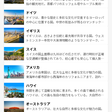
アートに溢れた街角から、地方では古代ローマ遺跡や中世
指の観光地だ。首都パリのエッフェル塔やルーブル美術館
の城塞都市、穏やかなビーチリゾートまで多彩な表情を見
といった象徴的なスポットから、田舎町の古風な美しさま
せる。地方によって風土や気候が異なるスペインはその個
ドイツ
で、幅広い魅力が詰まっている。華麗な宮殿、歴史的な大
性で訪れる人を魅了する。 なお、新着のスペイン情報は
コ
聖堂、美しいビーチ、そして豊かな自然が、訪れる者を心
ドイツは、豊かな歴史と多彩な文化が交差するヨーロッパ
ンテンツ一覧
を参照してほしい。
から魅了する。また、フランスは美食の国としても知ら
の中心に位置する国。中世の街並みが残るロマンチック街
れ、フランス料理はユネスコ無形文化遺産にも登録されて
道から、未来を先取りするようなモダンな都市まで多様な
イギリス
いる。シャンパンの発祥地であるランス、プロヴァンスの
顔を持つこの国は、どこを歩いても飽きることがない。ベ
香り高いラベンダー畑など、多彩な楽しみ方が可能だ。さ
ルリンの文化的活気、バイエルン州のアルプスの絶景、そ
イギリスは、古きよき伝統と最先端が共存する国。ウェス
らに、パリ以外の地域にも魅力が溢れており、どの街角に
してライン川沿いのワイン畑といった風景は必見。ビール
トミンスター寺院や大英博物館のようなランドマーク、歴
も豊かな歴史と文化が息づいている。パリ以外の個性あふ
とソーセージを味わいながら地元の人と過ごす楽しい時間
史ある大学都市、美しい丘陵地帯や牧歌的な風景など、エ
れる地方に足を運ぶとそれぞれで全く異なる文化を体験で
スイス
は、お酒好きな人にはぜひ体験してほしい。 なお、新着の
リアごとに異なる魅力がある。また、優雅なアフタヌーン
きるだろう。 なお、新着のフランス情報は
コンテンツ一覧
ドイツ情報は
コンテンツ一覧
を参照してほしい。
ティー、ビール好きにはたまらない英国パブ、サッカー観
スイスの国土面積は九州ほどの広さだが、運行時刻が正確
を参照してほしい。
戦など、本場だからこそできる体験も豊富。イギリスを旅
な交通網が整備されており、初心者でも安心して個人旅行
して楽しみつくそう。 なお、新着のイギリス情報は
コンテ
を楽しめる。日本同様に時刻表どおりの旅が可能だ。中世
アメリカ
ンツ一覧
を参照してほしい。
の建物がそのまま残る町や、スイスならではのユニークな
博物館もあり、アルプス観光だけでなく町歩きも満喫する
アメリカ合衆国は、広大な土地と多様な文化が魅力の国。
ことができる。国民の所得が高いため物価も高いが、旅行
東海岸の都市部から西海岸のカリフォルニアまで、訪れる
者向けの交通パス提供のサービスもあり、うまく活用すれ
場所ごとに異なる風景と体験が待っている。ニューヨーク
ハワイ
ば市内交通費無料で観光を楽しむこともできる。 なお、新
のような巨大都市は、観光、ショッピング、エンターテイ
着のスイス情報は
コンテンツ一覧
を参照してほしい。
ンメントが詰まった刺激的なスポットだ。一方、アメリカ
年間を通じて温暖な気候に恵まれ、多くの島で構成される
西部には大自然が広がり、グランドキャニオンやイエロー
ハワイは、どの島も独自の魅力をもっている。大自然の神
ストーン国立公園といった絶景が堪能できる。さらに、南
秘を感じたいなら、火山が生み出した壮大な景観を誇るハ
オーストラリア
部のニューオーリンズでは、音楽と美食が融合した独特の
ワイ島は見逃せない。また、定番の観光地といえばオアフ
文化が魅力。旅行者はアメリカの各地域で異なる魅力を楽
島だが、静かな自然を求めるならマウイ島やカウアイ島が
オーストラリアは、壮大な自然と多様な文化が魅力の国。