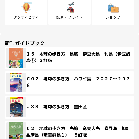
アクティビティ
鉄道・フライト
ショップ
新刊ガイドブック
１５ 地球の歩き方 島旅 伊豆大島 利島（伊豆諸
島①）３訂版
Ｃ０２ 地球の歩き方 ハワイ島 ２０２７～２０２
８
Ｊ３３ 地球の歩き方 墨田区
０２ 地球の歩き方 島旅 奄美大島 喜界島 加計
呂麻島（奄美群島１） ５訂版