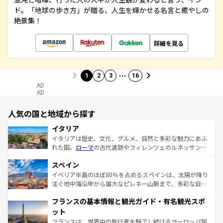
ド。「地球の歩き方」が贈る、人生を輝かせる名言と癒やしの
絶景集！
詳細を見る
…
1
2
3
16
AD
AD
人気の国と地域から探す
イタリア
イタリアは歴史、文化、グルメ、自然と多彩な魅力にあふ
れた国。
ローマ
の古代遺跡やフィレンツェのルネッサンス
美術、ヴェネツィアの運河など、歴史あるスポットはもち
スペイン
ろん、トスカーナの美しい田園風景やアマルフィ海岸の絶
景など、自然景観も見逃せない。観光の合間には、本場の
イベリア半島のほぼ80％を占めるスペインは、太陽が降り
ピザやパスタなど、絶品のイタリア料理を堪能することも
注ぐ地中海沿岸から雄大なピレネー山脈まで、多彩な自然
できる。朝目覚めてから夜眠るまで、すべての瞬間を楽し
と文化が詰まったヨーロッパ屈指の旅行先だ。多様な地域
フランスの基本情報と観光ガイド・有名観光スポ
ませてくれるイタリアで、忘れられない旅をしてみよう！
文化が根付くこの国では、情熱的なフラメンコ、熱気あふ
なお、新着のイタリア情報は
コンテンツ一覧
を参照してほ
れる闘牛、そして美味しいタパスが生活の一部となってい
ット
しい。
る。首都マドリードの洗練された雰囲気や、バルセロナの
フランスは、世界中の旅行者を魅了し続けるヨーロッパ屈