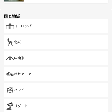
ける。 なお、新着のタイ情報は
コンテンツ一覧
を参照して
そう。 なお、新着の香港情報は
コンテンツ一覧
を参照して
と伝統を感じられるエスニックタウン、多数の緑豊かな公
ほしい。
ほしい。
園や自然保護区など、自然が調和した近代的な景観と文化
の多様性あふれるカラフルな町は、どこを歩いても新しい
国と地域
発見がある。さらに、治安のよさや充実した公共交通機関
も、旅行者にとっては魅力的なポイント。グルメも豊富
で、ホーカーズは地元の風情を楽しめる外せないスポット
ヨーロッパ
だ。訪れる人を飽きさせないシンガポールで、多様な魅力
を体感しよう。 なお、新着のシンガポール情報は
コンテン
ツ一覧
を参照してほしい。
北米
中南米
オセアニア
ハワイ
リゾート