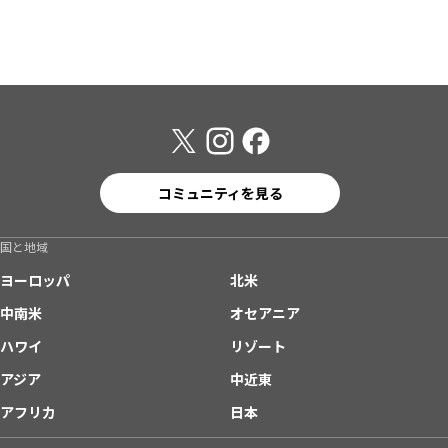
コミュニティを見る
国と地域
ヨーロッパ
北米
中南米
オセアニア
ハワイ
リゾート
アジア
中近東
アフリカ
日本