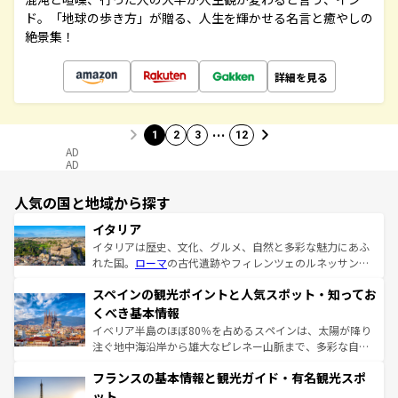
ド。「地球の歩き方」が贈る、人生を輝かせる名言と癒やしの
絶景集！
詳細を見る
…
1
2
3
12
AD
AD
人気の国と地域から探す
イタリア
イタリアは歴史、文化、グルメ、自然と多彩な魅力にあふ
れた国。
ローマ
の古代遺跡やフィレンツェのルネッサンス
美術、ヴェネツィアの運河など、歴史あるスポットはもち
スペインの観光ポイントと人気スポット・知ってお
ろん、トスカーナの美しい田園風景やアマルフィ海岸の絶
景など、自然景観も見逃せない。観光の合間には、本場の
くべき基本情報
ピザやパスタなど、絶品のイタリア料理を堪能することも
イベリア半島のほぼ80％を占めるスペインは、太陽が降り
できる。朝目覚めてから夜眠るまで、すべての瞬間を楽し
注ぐ地中海沿岸から雄大なピレネー山脈まで、多彩な自然
ませてくれるイタリアで、忘れられない旅をしてみよう！
と文化が詰まったヨーロッパ屈指の旅行先だ。多様な地域
なお、新着のイタリア情報は
コンテンツ一覧
を参照してほ
フランスの基本情報と観光ガイド・有名観光スポ
文化が根付くこの国では、情熱的なフラメンコ、熱気あふ
しい。
れる闘牛、そして美味しいタパスが生活の一部となってい
ット