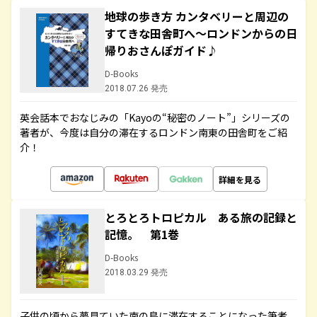
地球の歩き方 カンタベリーと周辺の
すてきな田舎町へ～ロンドンからの日
帰りおさんぽガイド♪
D-Books
2018.07.26 発売
英会話本でおなじみの「Kayoの“秘密のノート”」シリーズの
著者が、今度は自分の滞在するロンドン南東の田舎町をご紹
介！
詳細を見る
とろとろトロピカル ある旅の記録と
記憶。 第1巻
D-Books
2018.03.29 発売
子供の頃から夢見ていた南の島に滞在することになった筆者