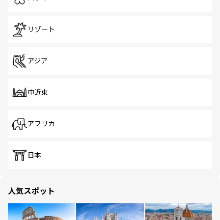
リゾート
アジア
中近東
アフリカ
日本
人気スポット