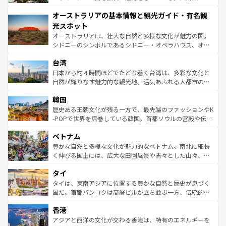
ストーン国立公園といった絶景が堪能できる。さらに、南
秘を感じたいなら、火山が生み出した壮大な景観を誇るハ
オーストラリアの基本情報と観光ガイド・有名観
部のニューオーリンズでは、音楽と美食が融合した独特の
ワイ島は見逃せない。また、定番の観光地といえばオアフ
文化が魅力。旅行者はアメリカの各地域で異なる魅力を楽
島だが、静かな自然を求めるならマウイ島やカウアイ島が
光スポット
しみながら、その多様性と豊かな歴史を感じることができ
おすすめ。エメラルドグリーンに輝く海をはじめ、豊かな
オーストラリアは、壮大な自然と多様な文化が魅力の国。
るだろう。車でのロードトリップや列車の旅も、アメリカ
文化や歴史が息づいている。「アロハスピリット」と呼ば
シドニーのシンボルであるシドニー・オペラハウス、オー
ならではの贅沢な旅のスタイルだ。 なお、新着のアメリカ
れるおもてなしの心で訪れる人々を迎えてくれるハワイの
ストラリア東海岸北部に広がる大サンゴ礁地帯グレートバ
情報は
コンテンツ一覧
を参照してほしい。
人々、おいしいローカルフードやハワイアンミュージッ
台湾
リアリーフや大陸中央部にそびえるウルル（エアーズロッ
ク、伝統的なフラダンスなど、すべてがハワイの魅力を彩
ク）、タスマニアの美しい原生林やケアンズの熱帯雨林な
日本から約４時間ほどでたどり着く台湾は、多彩な文化と
っている。訪れるたびに新しい発見と感動が待っているハ
ど、見どころがたくさん。また、カフェやワイン、オージ
自然が織りなす魅力的な観光地。活気あふれる大都市の台
ワイを、存分に味わってほしい。 なお、新着のハワイ情報
ービーフなどの食文化も豊かで、美味しいものであふれて
北やノスタルジックな町並みが人気な九份（ジォウフェ
は
コンテンツ一覧
を参照してほしい。
韓国
いる。アクティビティも充実しており、サーフィンやダイ
ン）、静ひつな山岳地帯である台湾東部など、都市の喧騒
ビング、ハイキングなど、アウトドア好きにはたまらな
と山間の静けさが共存しており、訪れる人に新しい発見と
歴史ある王朝文化が残る一方で、最先端のファッションやK
い。オーストラリアの多彩な魅力を存分に味わいつくそ
驚きをもたらしてくれる。また、奥深い台湾の食文化も魅
-POPで世界を席巻している韓国。首都ソウルの宮殿や伝統
う。 なお、新着のオーストラリア情報は
コンテンツ一覧
を
力で、夜市などの屋台グルメから高級料理、ヘルシーで美
家屋が並ぶエリアでは韓国の歴史と文化に浸ることがで
参照してほしい。
ベトナム
容にもいいと評判のスイーツなど、バラエティ豊かな料理
き、地方に足を延ばせば四季折々の自然美を楽しむことが
が味わえる。 なお、新着の台湾情報は
コンテンツ一覧
を参
できる。そして、キムチや焼肉、絶品のストリートフード
豊かな自然と多様な文化が魅力的なベトナム。南北に細長
照してほしい。
まで、さまざまな韓国料理が待っている。夜には、韓国な
く伸びる国土には、広大な田園風景や青々とした山々、世
らではのナイトライフも堪能できる。あたたかいホスピタ
界遺産に登録された壮大な自然景観が点在し、都市部では
タイ
リティに包まれながら、韓国の多彩な魅力を心ゆくまで味
急速な発展と共に伝統が息づく。ハノイの古い町並みやホ
わってみてほしい。 なお、新着の韓国情報は
コンテンツ一
ーチミン市のフランス統治時代の建物も、独特の雰囲気を
タイは、東南アジアに位置する豊かな自然と歴史が息づく
覧
を参照してほしい。
醸し出している。また、バラエティの豊かさとおいしさで
国だ。首都バンコクは高層ビルが立ち並ぶ一方、伝統的な
世界中の食通を魅了してやまないベトナム料理も魅力のひ
寺院や市場がいたるところに点在し、古きよき文化と現代
香港
とつ。フォーやバインミー、ベトナムコーヒーなどは、ぜ
の活気が交差している。北部ではチェンマイなどの山岳地
ひ現地で味わいたい。どの地域を訪れてもあたたかい人々
帯で自然と触れ合い、南部ではプーケットやクラビの美し
アジアと西洋の文化が交わる香港は、特有のエネルギーを