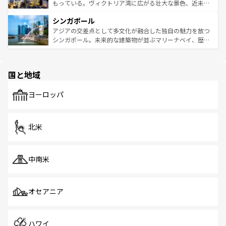
が旅行者を迎えてくれるので、きっと忘れられない旅にな
いビーチでリゾート気分を楽しむことができる。タイ料理
もっている。ヴィクトリア湾に広がる壮大な景色、近未来
るはずだ。 なお、新着のベトナム情報は
コンテンツ一覧
を
は世界的に有名で、屋台から高級レストランまで味覚を刺
的なアートスポット、そして歴史と現代が融合した町並
参照してほしい。
シンガポール
激する。気候は一年中温暖で、どの季節にも異なる楽しみ
み、どこを訪れても感動するはず。観光スポットが密集し
が待っている。親しみやすいタイの人々、仏教を中心とし
ており、効率よく見どころを回れるのも魅力。息をのむよ
アジアの交差点として多文化が融合した独自の魅力を放つ
た文化、そして多様な観光資源が、訪れる旅人を魅了し続
うな絶景から文化的な体験まで、香港を存分に楽しみ尽く
シンガポール。未来的な建築物が並ぶマリーナベイ、歴史
ける。 なお、新着のタイ情報は
コンテンツ一覧
を参照して
そう。 なお、新着の香港情報は
コンテンツ一覧
を参照して
と伝統を感じられるエスニックタウン、多数の緑豊かな公
ほしい。
ほしい。
園や自然保護区など、自然が調和した近代的な景観と文化
の多様性あふれるカラフルな町は、どこを歩いても新しい
国と地域
発見がある。さらに、治安のよさや充実した公共交通機関
も、旅行者にとっては魅力的なポイント。グルメも豊富
で、ホーカーズは地元の風情を楽しめる外せないスポット
ヨーロッパ
だ。訪れる人を飽きさせないシンガポールで、多様な魅力
を体感しよう。 なお、新着のシンガポール情報は
コンテン
ツ一覧
を参照してほしい。
北米
中南米
オセアニア
ハワイ