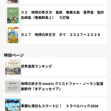
０２ 地球の歩き方 島旅 奄美大島 喜界島 加計
呂麻島（奄美群島１） ５訂版
Ｄ１７ 地球の歩き方 タイ ２０２７～２０２８
特設ページ
世界遺産ランキング
地球の歩き方 meets クリストファー・ノーラン監督
最新作『オデュッセイア』
準備も滞在もスマートに！ トラベルハック2026