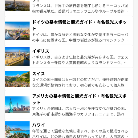
る。首都マドリードの洗練された雰囲気や、バルセロナの
フランスは、世界中の旅行者を魅了し続けるヨーロッパ屈
アートに溢れた街角から、地方では古代ローマ遺跡や中世
指の観光地だ。首都パリのエッフェル塔やルーブル美術館
の城塞都市、穏やかなビーチリゾートまで多彩な表情を見
といった象徴的なスポットから、田舎町の古風な美しさま
せる。地方によって風土や気候が異なるスペインはその個
ドイツの基本情報と観光ガイド・有名観光スポッ
で、幅広い魅力が詰まっている。華麗な宮殿、歴史的な大
性で訪れる人を魅了する。 なお、新着のスペイン情報は
コ
聖堂、美しいビーチ、そして豊かな自然が、訪れる者を心
ト
ンテンツ一覧
を参照してほしい。
から魅了する。また、フランスは美食の国としても知ら
ドイツは、豊かな歴史と多彩な文化が交差するヨーロッパ
れ、フランス料理はユネスコ無形文化遺産にも登録されて
の中心に位置する国。中世の街並みが残るロマンチック街
いる。シャンパンの発祥地であるランス、プロヴァンスの
道から、未来を先取りするようなモダンな都市まで多様な
香り高いラベンダー畑など、多彩な楽しみ方が可能だ。さ
イギリス
顔を持つこの国は、どこを歩いても飽きることがない。ベ
らに、パリ以外の地域にも魅力が溢れており、どの街角に
ルリンの文化的活気、バイエルン州のアルプスの絶景、そ
イギリスは、古きよき伝統と最先端が共存する国。ウェス
も豊かな歴史と文化が息づいている。パリ以外の個性あふ
してライン川沿いのワイン畑といった風景は必見。ビール
トミンスター寺院や大英博物館のようなランドマーク、歴
れる地方に足を運ぶとそれぞれで全く異なる文化を体験で
とソーセージを味わいながら地元の人と過ごす楽しい時間
史ある大学都市、美しい丘陵地帯や牧歌的な風景など、エ
きるだろう。 なお、新着のフランス情報は
コンテンツ一覧
スイス
は、お酒好きな人にはぜひ体験してほしい。 なお、新着の
リアごとに異なる魅力がある。また、優雅なアフタヌーン
を参照してほしい。
ドイツ情報は
コンテンツ一覧
を参照してほしい。
ティー、ビール好きにはたまらない英国パブ、サッカー観
スイスの国土面積は九州ほどの広さだが、運行時刻が正確
戦など、本場だからこそできる体験も豊富。イギリスを旅
な交通網が整備されており、初心者でも安心して個人旅行
して楽しみつくそう。 なお、新着のイギリス情報は
コンテ
を楽しめる。日本同様に時刻表どおりの旅が可能だ。中世
アメリカの基本情報と観光ガイド・有名観光スポ
ンツ一覧
を参照してほしい。
の建物がそのまま残る町や、スイスならではのユニークな
博物館もあり、アルプス観光だけでなく町歩きも満喫する
ット
ことができる。国民の所得が高いため物価も高いが、旅行
アメリカ合衆国は、広大な土地と多様な文化が魅力の国。
者向けの交通パス提供のサービスもあり、うまく活用すれ
東海岸の都市部から西海岸のカリフォルニアまで、訪れる
ば市内交通費無料で観光を楽しむこともできる。 なお、新
場所ごとに異なる風景と体験が待っている。ニューヨーク
着のスイス情報は
コンテンツ一覧
を参照してほしい。
ハワイ
のような巨大都市は、観光、ショッピング、エンターテイ
ンメントが詰まった刺激的なスポットだ。一方、アメリカ
年間を通じて温暖な気候に恵まれ、多くの島で構成される
西部には大自然が広がり、グランドキャニオンやイエロー
ハワイは、どの島も独自の魅力をもっている。大自然の神