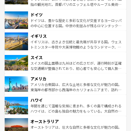
アートに溢れた街角から、地方では古代ローマ遺跡や中世
指の観光地だ。首都パリのエッフェル塔やルーブル美術館
の城塞都市、穏やかなビーチリゾートまで多彩な表情を見
といった象徴的なスポットから、田舎町の古風な美しさま
せる。地方によって風土や気候が異なるスペインはその個
ドイツ
で、幅広い魅力が詰まっている。華麗な宮殿、歴史的な大
性で訪れる人を魅了する。 なお、新着のスペイン情報は
コ
聖堂、美しいビーチ、そして豊かな自然が、訪れる者を心
ドイツは、豊かな歴史と多彩な文化が交差するヨーロッパ
ンテンツ一覧
を参照してほしい。
から魅了する。また、フランスは美食の国としても知ら
の中心に位置する国。中世の街並みが残るロマンチック街
れ、フランス料理はユネスコ無形文化遺産にも登録されて
道から、未来を先取りするようなモダンな都市まで多様な
イギリス
いる。シャンパンの発祥地であるランス、プロヴァンスの
顔を持つこの国は、どこを歩いても飽きることがない。ベ
香り高いラベンダー畑など、多彩な楽しみ方が可能だ。さ
ルリンの文化的活気、バイエルン州のアルプスの絶景、そ
イギリスは、古きよき伝統と最先端が共存する国。ウェス
らに、パリ以外の地域にも魅力が溢れており、どの街角に
してライン川沿いのワイン畑といった風景は必見。ビール
トミンスター寺院や大英博物館のようなランドマーク、歴
も豊かな歴史と文化が息づいている。パリ以外の個性あふ
とソーセージを味わいながら地元の人と過ごす楽しい時間
史ある大学都市、美しい丘陵地帯や牧歌的な風景など、エ
れる地方に足を運ぶとそれぞれで全く異なる文化を体験で
スイス
は、お酒好きな人にはぜひ体験してほしい。 なお、新着の
リアごとに異なる魅力がある。また、優雅なアフタヌーン
きるだろう。 なお、新着のフランス情報は
コンテンツ一覧
ドイツ情報は
コンテンツ一覧
を参照してほしい。
ティー、ビール好きにはたまらない英国パブ、サッカー観
スイスの国土面積は九州ほどの広さだが、運行時刻が正確
を参照してほしい。
戦など、本場だからこそできる体験も豊富。イギリスを旅
な交通網が整備されており、初心者でも安心して個人旅行
して楽しみつくそう。 なお、新着のイギリス情報は
コンテ
を楽しめる。日本同様に時刻表どおりの旅が可能だ。中世
アメリカ
ンツ一覧
を参照してほしい。
の建物がそのまま残る町や、スイスならではのユニークな
博物館もあり、アルプス観光だけでなく町歩きも満喫する
アメリカ合衆国は、広大な土地と多様な文化が魅力の国。
ことができる。国民の所得が高いため物価も高いが、旅行
東海岸の都市部から西海岸のカリフォルニアまで、訪れる
者向けの交通パス提供のサービスもあり、うまく活用すれ
場所ごとに異なる風景と体験が待っている。ニューヨーク
ハワイ
ば市内交通費無料で観光を楽しむこともできる。 なお、新
のような巨大都市は、観光、ショッピング、エンターテイ
着のスイス情報は
コンテンツ一覧
を参照してほしい。
ンメントが詰まった刺激的なスポットだ。一方、アメリカ
年間を通じて温暖な気候に恵まれ、多くの島で構成される
西部には大自然が広がり、グランドキャニオンやイエロー
ハワイは、どの島も独自の魅力をもっている。大自然の神
ストーン国立公園といった絶景が堪能できる。さらに、南
秘を感じたいなら、火山が生み出した壮大な景観を誇るハ
オーストラリア
部のニューオーリンズでは、音楽と美食が融合した独特の
ワイ島は見逃せない。また、定番の観光地といえばオアフ
文化が魅力。旅行者はアメリカの各地域で異なる魅力を楽
島だが、静かな自然を求めるならマウイ島やカウアイ島が
オーストラリアは、壮大な自然と多様な文化が魅力の国。