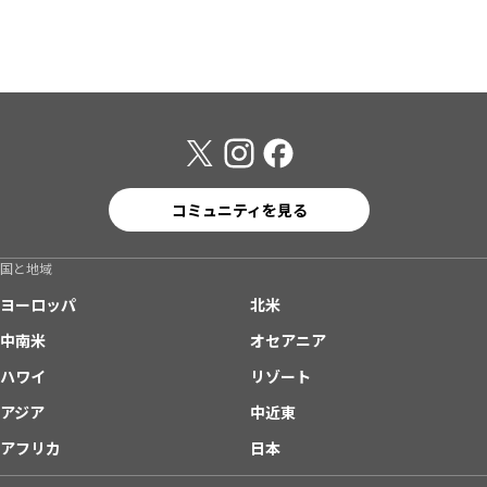
コミュニティを見る
国と地域
ヨーロッパ
北米
中南米
オセアニア
ハワイ
リゾート
アジア
中近東
アフリカ
日本