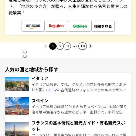
ド。「地球の歩き方」が贈る、人生を輝かせる名言と癒やしの
絶景集！
詳細を見る
…
1
2
3
10
AD
AD
人気の国と地域から探す
イタリア
イタリアは歴史、文化、グルメ、自然と多彩な魅力にあふ
れた国。
ローマ
の古代遺跡やフィレンツェのルネッサンス
美術、ヴェネツィアの運河など、歴史あるスポットはもち
スペイン
ろん、トスカーナの美しい田園風景やアマルフィ海岸の絶
景など、自然景観も見逃せない。観光の合間には、本場の
イベリア半島のほぼ80％を占めるスペインは、太陽が降り
ピザやパスタなど、絶品のイタリア料理を堪能することも
注ぐ地中海沿岸から雄大なピレネー山脈まで、多彩な自然
できる。朝目覚めてから夜眠るまで、すべての瞬間を楽し
と文化が詰まったヨーロッパ屈指の旅行先だ。多様な地域
フランスの基本情報と観光ガイド・有名観光スポ
ませてくれるイタリアで、忘れられない旅をしてみよう！
文化が根付くこの国では、情熱的なフラメンコ、熱気あふ
なお、新着のイタリア情報は
コンテンツ一覧
を参照してほ
れる闘牛、そして美味しいタパスが生活の一部となってい
ット
しい。
る。首都マドリードの洗練された雰囲気や、バルセロナの
フランスは、世界中の旅行者を魅了し続けるヨーロッパ屈