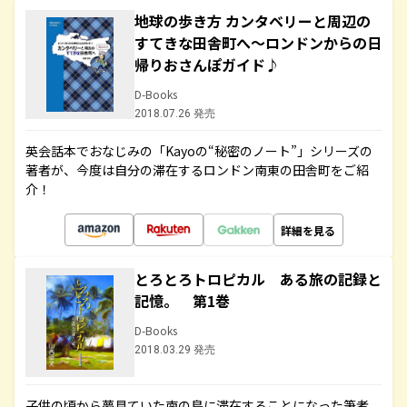
地球の歩き方 カンタベリーと周辺の
すてきな田舎町へ～ロンドンからの日
帰りおさんぽガイド♪
D-Books
2018.07.26 発売
英会話本でおなじみの「Kayoの“秘密のノート”」シリーズの
著者が、今度は自分の滞在するロンドン南東の田舎町をご紹
介！
詳細を見る
とろとろトロピカル ある旅の記録と
記憶。 第1巻
D-Books
2018.03.29 発売
子供の頃から夢見ていた南の島に滞在することになった筆者