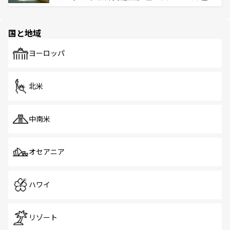
ける。 なお、新着のタイ情報は
コンテンツ一覧
を参照して
そう。 なお、新着の香港情報は
コンテンツ一覧
を参照して
と伝統を感じられるエスニックタウン、多数の緑豊かな公
ほしい。
ほしい。
園や自然保護区など、自然が調和した近代的な景観と文化
の多様性あふれるカラフルな町は、どこを歩いても新しい
国と地域
発見がある。さらに、治安のよさや充実した公共交通機関
も、旅行者にとっては魅力的なポイント。グルメも豊富
で、ホーカーズは地元の風情を楽しめる外せないスポット
ヨーロッパ
だ。訪れる人を飽きさせないシンガポールで、多様な魅力
を体感しよう。 なお、新着のシンガポール情報は
コンテン
ツ一覧
を参照してほしい。
北米
中南米
オセアニア
ハワイ
リゾート