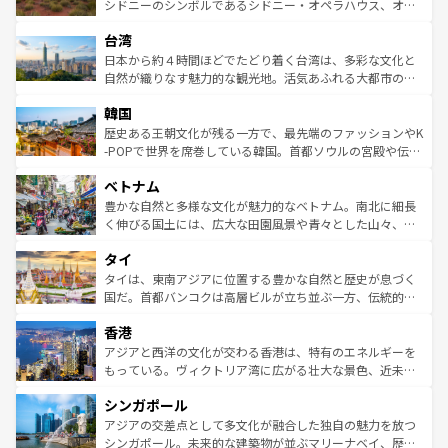
しみながら、その多様性と豊かな歴史を感じることができ
おすすめ。エメラルドグリーンに輝く海をはじめ、豊かな
シドニーのシンボルであるシドニー・オペラハウス、オー
るだろう。車でのロードトリップや列車の旅も、アメリカ
文化や歴史が息づいている。「アロハスピリット」と呼ば
ストラリア東海岸北部に広がる大サンゴ礁地帯グレートバ
ならではの贅沢な旅のスタイルだ。 なお、新着のアメリカ
台湾
れるおもてなしの心で訪れる人々を迎えてくれるハワイの
リアリーフや大陸中央部にそびえるウルル（エアーズロッ
情報は
コンテンツ一覧
を参照してほしい。
人々、おいしいローカルフードやハワイアンミュージッ
ク）、タスマニアの美しい原生林やケアンズの熱帯雨林な
日本から約４時間ほどでたどり着く台湾は、多彩な文化と
ク、伝統的なフラダンスなど、すべてがハワイの魅力を彩
ど、見どころがたくさん。また、カフェやワイン、オージ
自然が織りなす魅力的な観光地。活気あふれる大都市の台
っている。訪れるたびに新しい発見と感動が待っているハ
ービーフなどの食文化も豊かで、美味しいものであふれて
北やノスタルジックな町並みが人気な九份（ジォウフェ
ワイを、存分に味わってほしい。 なお、新着のハワイ情報
韓国
いる。アクティビティも充実しており、サーフィンやダイ
ン）、静ひつな山岳地帯である台湾東部など、都市の喧騒
は
コンテンツ一覧
を参照してほしい。
ビング、ハイキングなど、アウトドア好きにはたまらな
と山間の静けさが共存しており、訪れる人に新しい発見と
歴史ある王朝文化が残る一方で、最先端のファッションやK
い。オーストラリアの多彩な魅力を存分に味わいつくそ
驚きをもたらしてくれる。また、奥深い台湾の食文化も魅
-POPで世界を席巻している韓国。首都ソウルの宮殿や伝統
う。 なお、新着のオーストラリア情報は
コンテンツ一覧
を
力で、夜市などの屋台グルメから高級料理、ヘルシーで美
家屋が並ぶエリアでは韓国の歴史と文化に浸ることがで
参照してほしい。
ベトナム
容にもいいと評判のスイーツなど、バラエティ豊かな料理
き、地方に足を延ばせば四季折々の自然美を楽しむことが
が味わえる。 なお、新着の台湾情報は
コンテンツ一覧
を参
できる。そして、キムチや焼肉、絶品のストリートフード
豊かな自然と多様な文化が魅力的なベトナム。南北に細長
照してほしい。
まで、さまざまな韓国料理が待っている。夜には、韓国な
く伸びる国土には、広大な田園風景や青々とした山々、世
らではのナイトライフも堪能できる。あたたかいホスピタ
界遺産に登録された壮大な自然景観が点在し、都市部では
タイ
リティに包まれながら、韓国の多彩な魅力を心ゆくまで味
急速な発展と共に伝統が息づく。ハノイの古い町並みやホ
わってみてほしい。 なお、新着の韓国情報は
コンテンツ一
ーチミン市のフランス統治時代の建物も、独特の雰囲気を
タイは、東南アジアに位置する豊かな自然と歴史が息づく
覧
を参照してほしい。
醸し出している。また、バラエティの豊かさとおいしさで
国だ。首都バンコクは高層ビルが立ち並ぶ一方、伝統的な
世界中の食通を魅了してやまないベトナム料理も魅力のひ
寺院や市場がいたるところに点在し、古きよき文化と現代
香港
とつ。フォーやバインミー、ベトナムコーヒーなどは、ぜ
の活気が交差している。北部ではチェンマイなどの山岳地
ひ現地で味わいたい。どの地域を訪れてもあたたかい人々
帯で自然と触れ合い、南部ではプーケットやクラビの美し
アジアと西洋の文化が交わる香港は、特有のエネルギーを
が旅行者を迎えてくれるので、きっと忘れられない旅にな
いビーチでリゾート気分を楽しむことができる。タイ料理
もっている。ヴィクトリア湾に広がる壮大な景色、近未来
るはずだ。 なお、新着のベトナム情報は
コンテンツ一覧
を
は世界的に有名で、屋台から高級レストランまで味覚を刺
的なアートスポット、そして歴史と現代が融合した町並
参照してほしい。
シンガポール
激する。気候は一年中温暖で、どの季節にも異なる楽しみ
み、どこを訪れても感動するはず。観光スポットが密集し
が待っている。親しみやすいタイの人々、仏教を中心とし
ており、効率よく見どころを回れるのも魅力。息をのむよ
アジアの交差点として多文化が融合した独自の魅力を放つ
た文化、そして多様な観光資源が、訪れる旅人を魅了し続
うな絶景から文化的な体験まで、香港を存分に楽しみ尽く
シンガポール。未来的な建築物が並ぶマリーナベイ、歴史