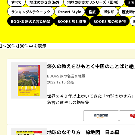
すべて
地球の歩き方 海外
地球の歩き方 Jシリーズ（国内）
ar
ランキング&テクニック
Resort Style
島旅
御朱印
歴史時
BOOKS 旅の名言＆絶景
BOOKS 旅と健康
BOOKS 旅の読み物
1〜20件/180件中 を表示
悠久の教えをひもとく中国のことばと絶
BOOKS 旅の名言＆絶景
2022.12.15 発売
世界を４０年以上歩いてきた「地球の歩き方
名言と癒やしの絶景集
地球のなぞり方 旅地図 日本編