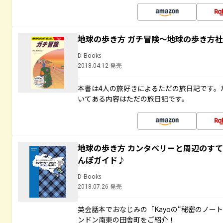
地球の歩き方 ガチ冒険～地球の歩き方
D-Books
2018.04.12 発売
本書は4人の旅好きによるただの旅日記です。
いてある内容はただの旅日記です。
地球の歩き方 カンタベリーと周辺のす
んぽガイド♪
D-Books
2018.07.26 発売
英会話本でおなじみの「Kayoの“秘密のノー
ンドン南東の田舎町をご紹介！