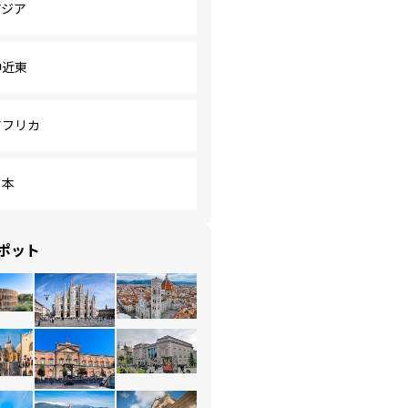
アジア
中近東
アフリカ
日本
ポット