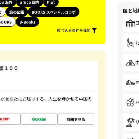
uco 海外
aruco 国内
Plat
国と地
代
旅の図鑑
BOOKS スペシャルコラボ
BOOKS
D-Books
絞り込み条件を追加
景１００
」があなたにお届けする、人生を輝かせる中国の
詳細を見る