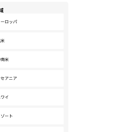
域
ヨーロッパ
北米
中南米
オセアニア
ハワイ
リゾート