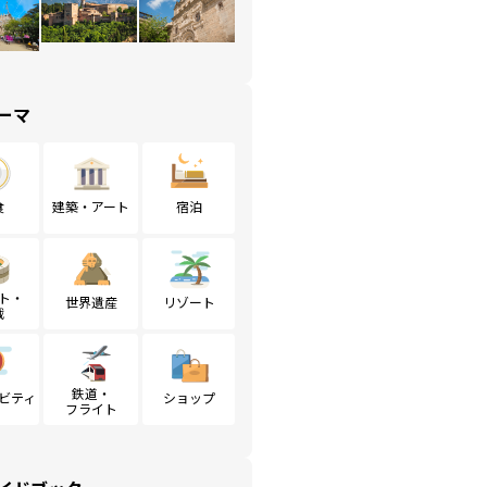
ーマ
食
建築・アート
宿泊
ト・
世界遺産
リゾート
戦
鉄道・
ビティ
ショップ
フライト