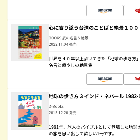
心に寄り添う台湾のことばと絶景１００
BOOKS 旅の名言＆絶景
2022.11.04 発売
世界を４０年以上歩いてきた「地球の歩き方
名言と癒やしの絶景集
地球の歩き方 3 インド・ネパール 1982
D-Books
2018.12.20 発売
1981年、旅人のバイブルとして登場した地
の旅を思い出して欲しい1冊です。