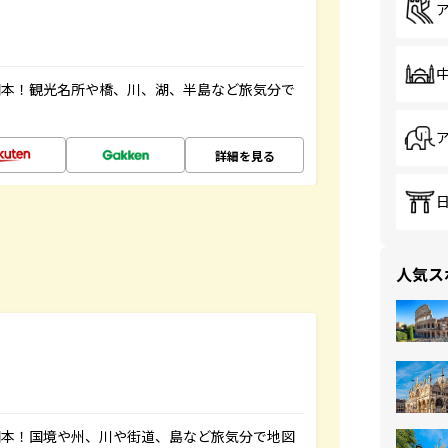
図本！観光名所や橋、川、湖、半島など旅気分で
詳細を見る
人気ス
図本！国境や州、川や街道、島など旅気分で地図